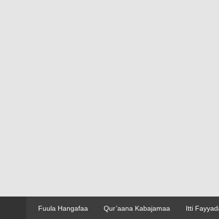
Fuula Hangafaa
Qur’aana Kabajamaa
Itti Fayya