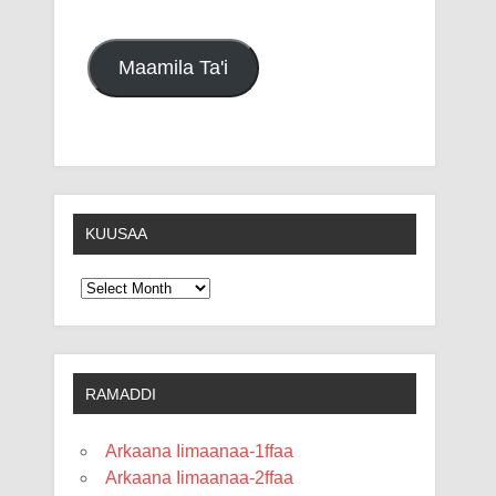
Maamila Ta'i
KUUSAA
Kuusaa
RAMADDI
Arkaana Iimaanaa-1ffaa
Arkaana Iimaanaa-2ffaa