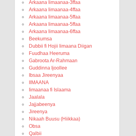
Arkaana Iimaanaa-3ffaa
Arkaana Iimaanaa-4ffaa
Arkaana Iimaanaa-5ffaa
Arkaana Iimaanaa-5ffaa
Arkaana Iimaanaa-6ffaa
Beekumsa
Dubbii fi Hojii Iimaana Diigan
Fuudhaa Heeruma
Gabroota Ar-Rahmaan
Guddinna Ijoollee
Ibsaa Jireenyaa
IIMAANA
Iimaanaa fi Islaama
Jaalala
Jajjabeenya
Jireenya
Nikaah Buusu (Hiikkaa)
Obsa
Qalbii