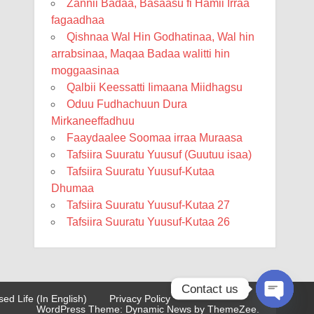
Zannii Badaa, Basaasu fi Hamii Irraa
fagaadhaa
Qishnaa Wal Hin Godhatinaa, Wal hin
arrabsinaa, Maqaa Badaa walitti hin
moggaasinaa
Qalbii Keessatti Iimaana Miidhagsu
Oduu Fudhachuun Dura
Mirkaneeffadhuu
Faaydaalee Soomaa irraa Muraasa
Tafsiira Suuratu Yuusuf (Guutuu isaa)
Tafsiira Suuratu Yuusuf-Kutaa
Dhumaa
Tafsiira Suuratu Yuusuf-Kutaa 27
Tafsiira Suuratu Yuusuf-Kutaa 26
Contact us
sed Life (In English)
Privacy Policy
WordPress Theme: Dynamic News by ThemeZee.
Open