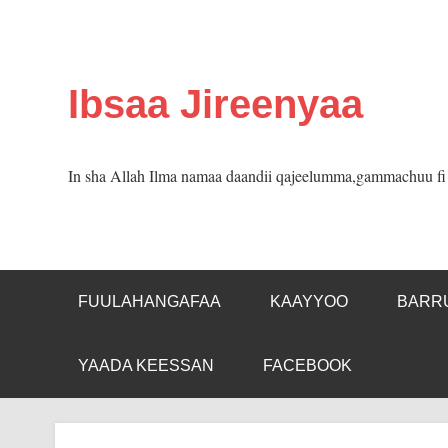
Skip
to
content
Ibsaa Jireenyaa
In sha Allah Ilma namaa daandii qajeelumma,gammachuu fi m
FUULAHANGAFAA
KAAYYOO
BARR
YAADA KEESSAN
FACEBOOK