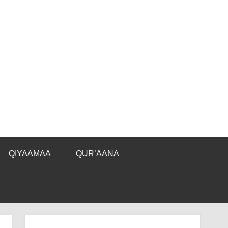
QIYAAMAA
QUR’AANA