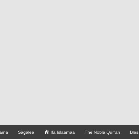
dama
Sagalee
Ifa Islaamaa
The Noble Qur’an
Bles