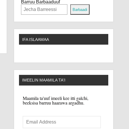
Barruu Barbaaduuf
Barbaadi
IFA ISLAAMAA
IMEELIN MAAMILA TA'I
Maamila ta'uuf imeeli kee itti galchi,
beeksisa barruu haarawa argadhu.
Email
Address