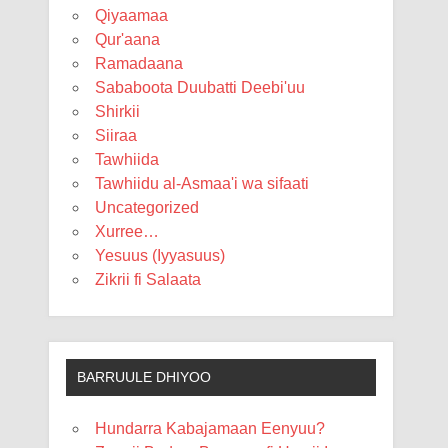
Qiyaamaa
Qur'aana
Ramadaana
Sababoota Duubatti Deebi'uu
Shirkii
Siiraa
Tawhiida
Tawhiidu al-Asmaa'i wa sifaati
Uncategorized
Xurree…
Yesuus (Iyyasuus)
Zikrii fi Salaata
BARRUULE DHIYOO
Hundarra Kabajamaan Eenyuu?