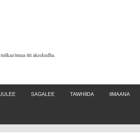
ilkaa'innaa itti akeekudha.
UULEE
SAGALEE
TAWHIIDA
IIMAANA