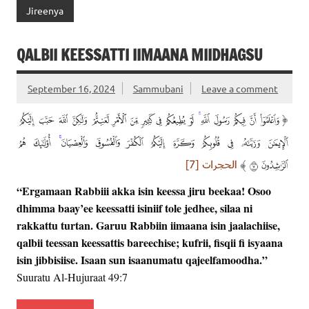
Jireenya
QALBII KEESSATTI IIMAANA MIIDHAGSU
September 16, 2024
Sammubani
Leave a comment
“Ergamaan Rabbiii akka isin keessa jiru beekaa! Osoo
dhimma baay’ee keessatti isiniif tole jedhee, silaa ni
rakkattu turtan. Garuu Rabbiin iimaana isin jaalachiise,
qalbii teessan keessattis bareechise; kufrii, fisqii fi isyaana
isin jibbisiise. Isaan sun isaanumatu qajeelfamoodha.”
Suuratu Al-Hujuraat 49:7