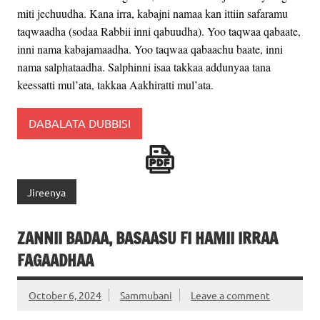
miti jechuudha. Kana irra, kabajni namaa kan ittiin safaramu
taqwaadha (sodaa Rabbii inni qabuudha). Yoo taqwaa qabaate,
inni nama kabajamaadha. Yoo taqwaa qabaachu baate, inni
nama salphataadha. Salphinni isaa takkaa addunyaa tana
keessatti mul’ata, takkaa Aakhiratti mul’ata.
DABALATA DUBBISI
Jireenya
ZANNII BADAA, BASAASU FI HAMII IRRAA
FAGAADHAA
October 6, 2024
Sammubani
Leave a comment