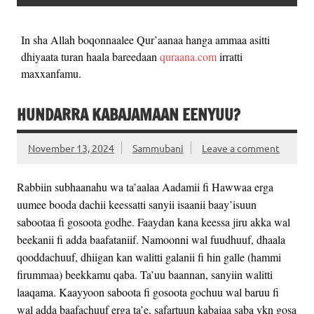
In sha Allah boqonnaalee Qur’aanaa hanga ammaa asitti
dhiyaata turan haala bareedaan
quraana.com
irratti
maxxanfamu.
HUNDARRA KABAJAMAAN EENYUU?
November 13, 2024
Sammubani
Leave a comment
Rabbiin subhaanahu wa ta’aalaa Aadamii fi Hawwaa erga
uumee booda dachii keessatti sanyii isaanii baay’isuun
sabootaa fi gosoota godhe. Faaydan kana keessa jiru akka wal
beekanii fi adda baafataniif. Namoonni wal fuudhuuf, dhaala
qooddachuuf, dhiigan kan walitti galanii fi hin galle (hammi
firummaa) beekkamu qaba. Ta’uu baannan, sanyiin walitti
laaqama. Kaayyoon saboota fi gosoota gochuu wal baruu fi
wal adda baafachuuf erga ta’e, safartuun kabajaa saba ykn gosa