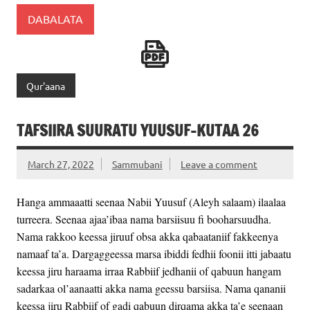
DABALATA
Qur'aana
TAFSIIRA SUURATU YUUSUF-KUTAA 26
March 27, 2022
Sammubani
Leave a comment
Hanga ammaaatti seenaa Nabii Yuusuf (Aleyh salaam) ilaalaa
turreera. Seenaa ajaa’ibaa nama barsiisuu fi booharsuudha.
Nama rakkoo keessa jiruuf obsa akka qabaataniif fakkeenya
namaaf ta’a. Dargaggeessa marsa ibiddi fedhii foonii itti jabaatu
keessa jiru haraama irraa Rabbiif jedhanii of qabuun hangam
sadarkaa ol’aanaatti akka nama geessu barsiisa. Nama qananii
keessa jiru Rabbiif of gadi qabuun dirqama akka ta’e seenaan