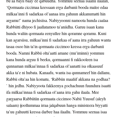
bu’aa bayii baay’ee qabuudha. Yommuu seenaa isaanii ilaalan,
‘Qormaata ciccimaa keessaan erga darbanii booda malee edaa
milkaa’inni fi sadarkaa ol’aanaa irra gahuun akkanumatti hin
argamu!’ nama jechisiisa. Nabiyyoonni namoota hunda caalaa
Rabbiitti dhiyoo fi jaallatamoo ta’aniidha. Garuu isaan kana
hunda waliin qormaata eenyullee hin qoramne qoramu. Kuni
kan agarsiisu, milkaa’inni fi sadarkaa ol’aana irra gahuun wanta
tasaa osoo hin ta’in qormaata ciccimoo keessa erga darbanii
booda. Namni Rabbii olta’aatti amane (mu’iminni) yommuu
kana hunda arguu fi beeku, qormaanni fi rakkooleen isa
qunnaman milkaa’innaa fi sadarkaa ol’aanatti isa olkaasuuf
akka ta’e ni hubata. Kanaafu, wanta isa qunnameef hin dallanu,
Rabbii olta’aa hin komatu, ‘Rabbiin maaliif akkana na godhaa?
` hin jedhu. Nabiyyoota fakkeenya gochachuun fuundura isaatti
ifa milkaa’innaa fi sadarkaa ol’aana irra gahu ilaala. Mee
gargaarsa Rabbiitiin qormaata ciccimoo Nabii Yuusuf (aleyh
salaam) ijoollummaa irraa jalqabuun hanga ministeera biyyatti
ta’uu gahuutti keessa darbee haa ilaallu. Yommuu seenaa isaa