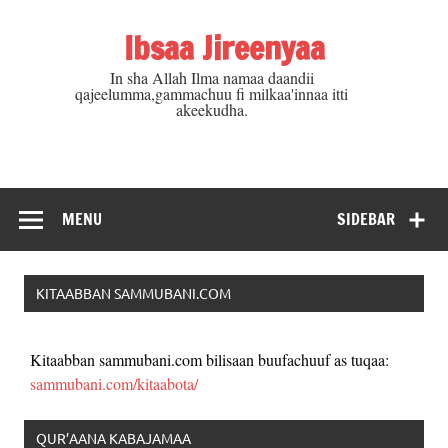
Skip
to
Ibsaa Jireenyaa
content
In sha Allah Ilma namaa daandii
qajeelumma,gammachuu fi milkaa'innaa itti
akeekudha.
MENU
SIDEBAR
KITAABBAN SAMMUBANI.COM
Kitaabban sammubani.com bilisaan buufachuuf as tuqaa:
sammubani.com/kitaabota/
QUR’AANA KABAJAMAA