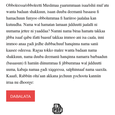
Obboleessa/obboleetti Muslimaa gaarummaan isaa/ishii mul’atu
wanta badaan shakkuun, isaan duuba deemanii basaasu fi
hamachuun funyoo obbolummaa fi hariiroo jaalalaa kan
kutuudha. Nama wal hamatan lamaan jidduutti jaalalli ni
uumama jettee ni yaaddaa? Namni nama biraa hamatu takkaa
jibba isaaf qabu ifatti baasuf takkaa immoo ani isa caala, inni
immoo anaa gadi jedhe dubbachuuf hanqinna nama sanii
kaasee odeessa. Ragaa tokko malee wanta badaan nama
shakkuun, nama duuba deemanii hanqinna namarra barbaadun
(basaasun) fi hamiin diinummaa fi jibbummaa wal jidduutti
uuma, kabaja namaa gadi xiqqeessa, salphinnaaf nama saaxila.
Kaaafi, Rabbiin olta’aan akkana jechuun gochoota kanniin
irraa nu dhoorge:
DABALATA