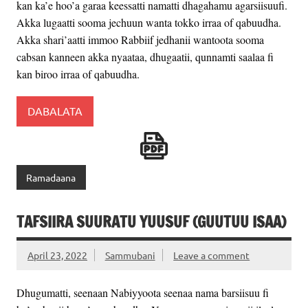
kan ka’e hoo’a garaa keessatti namatti dhagahamu agarsiisuufi.
Akka lugaatti sooma jechuun wanta tokko irraa of qabuudha.
Akka shari’aatti immoo Rabbiif jedhanii wantoota sooma
cabsan kanneen akka nyaataa, dhugaatii, qunnamti saalaa fi
kan biroo irraa of qabuudha.
DABALATA
Ramadaana
TAFSIIRA SUURATU YUUSUF (GUUTUU ISAA)
April 23, 2022
Sammubani
Leave a comment
Dhugumatti, seenaan Nabiyyoota seenaa nama barsiisuu fi