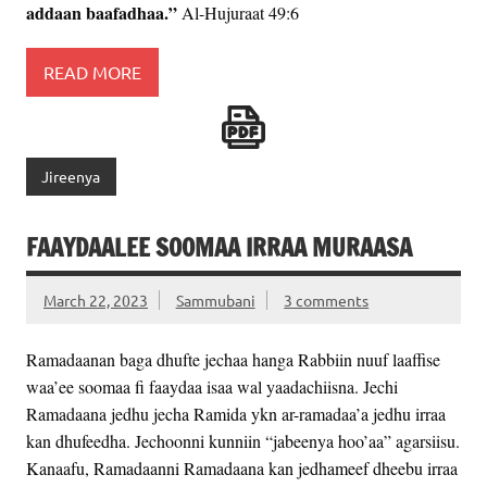
addaan baafadhaa.”
Al-Hujuraat 49:6
READ MORE
Jireenya
FAAYDAALEE SOOMAA IRRAA MURAASA
March 22, 2023
Sammubani
3 comments
Ramadaanan baga dhufte jechaa hanga Rabbiin nuuf laaffise
waa’ee soomaa fi faaydaa isaa wal yaadachiisna. Jechi
Ramadaana jedhu jecha Ramida ykn ar-ramadaa’a jedhu irraa
kan dhufeedha. Jechoonni kunniin “jabeenya hoo’aa” agarsiisu.
Kanaafu, Ramadaanni Ramadaana kan jedhameef dheebu irraa