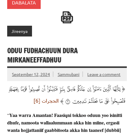
DABALATA
Jireenya
ODUU FUDHACHUUN DURA
MIRKANEEFFADHUU
September 12, 2024
Sammubani
Leave a comment
Yaa warra Amantan! Faasiqni tokkoo oduun yoo isinitti
“
dhufe, namoota wallaalummaan akka hin miine, ergasii
wanta hojjattaniif gaabbitoota akka hin taaneef [dubbii]