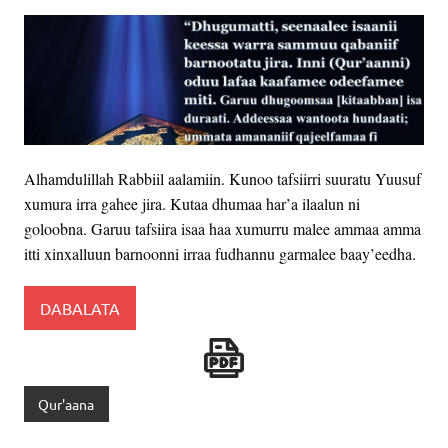
Alhamdulillah Rabbiil aalamiin. Kunoo tafsiirri suuratu Yuusuf
xumura irra gahee jira. Kutaa dhumaa har’a ilaalun ni
goloobna. Garuu tafsiira isaa haa xumurru malee ammaa amma
itti xinxalluun barnoonni irraa fudhannu garmalee baay’eedha.
DABALATA
Qur'aana