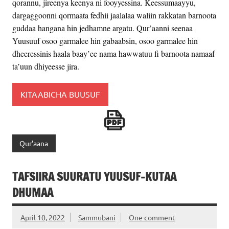
qorannu, jireenya keenya ni fooyyessina. Keessumaayyu,
dargaggoonni qormaata fedhii jaalalaa waliin rakkatan barnoota
guddaa hangana hin jedhamne argatu. Qur’aanni seenaa
Yuusuuf osoo garmalee hin gabaabsin, osoo garmalee hin
dheeressinis haala baay’ee nama hawwatuu fi barnoota namaaf
ta’uun dhiyeesse jira.
KITAABICHA BUUSUF
Qur'aana
TAFSIIRA SUURATU YUUSUF-KUTAA
DHUMAA
April 10, 2022
Sammubani
One comment