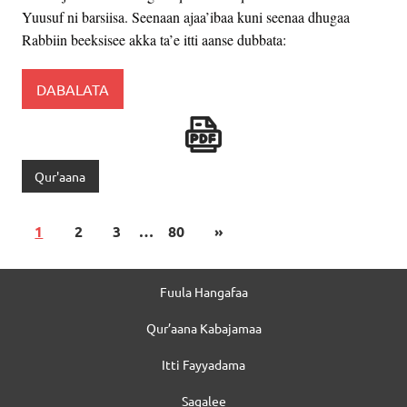
Yuusuf ni barsiisa. Seenaan ajaa’ibaa kuni seenaa dhugaa
Rabbiin beeksisee akka ta’e itti aanse dubbata:
DABALATA
Qur'aana
1
2
3
…
80
»
Fuula Hangafaa
Qur’aana Kabajamaa
Itti Fayyadama
Sagalee