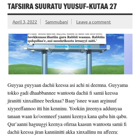
TAFSIIRA SUURATU YUUSUF-KUTAA 27
April 3, 2022
Sammubani
Leave a comment
Guyyaa guyyaan dachii keessa asi achi ni deemna. Guyyama
tokko gadi dhaabbannee wantoota dachii fi samii keessa
jiranitti xinxallinee beeknaa? Baay’isnee waan arginuuf
xiyyeeffannoo itti hin kenninu. Yookiin jireenya addunyaa
tanaan waan ko’oomneef yaanni keenya kana quba hin qabu.
Qur’aanni haguuggi keenya ofirraa kaasun wantoota samii fi
dachii keessa jiran kanniinitti akka xinxallinu nu affeera: