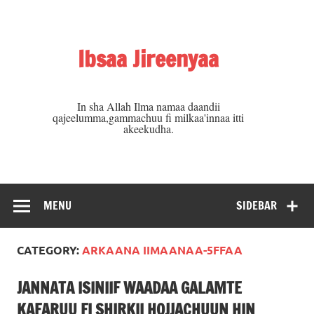
Skip
to
content
Ibsaa Jireenyaa
In sha Allah Ilma namaa daandii
qajeelumma,gammachuu fi milkaa'innaa itti
akeekudha.
MENU
SIDEBAR
CATEGORY:
ARKAANA IIMAANAA-5FFAA
JANNATA ISINIIF WAADAA GALAMTE
KAFARUU FI SHIRKII HOJJACHUUN HIN