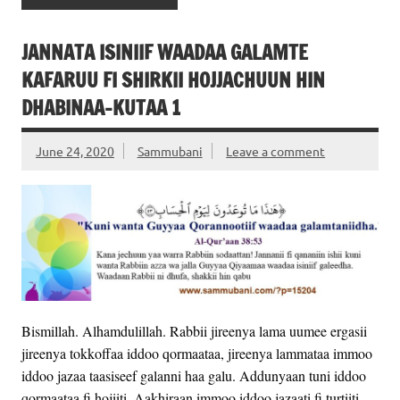
JANNATA ISINIIF WAADAA GALAMTE
KAFARUU FI SHIRKII HOJJACHUUN HIN
DHABINAA-KUTAA 1
June 24, 2020
Sammubani
Leave a comment
Bismillah. Alhamdulillah. Rabbii jireenya lama uumee ergasii
jireenya tokkoffaa iddoo qormaataa, jireenya lammataa immoo
iddoo jazaa taasiseef galanni haa galu. Addunyaan tuni iddoo
qormaataa fi hojiiti. Aakhiraan immoo iddoo jazaati fi turtiiti.