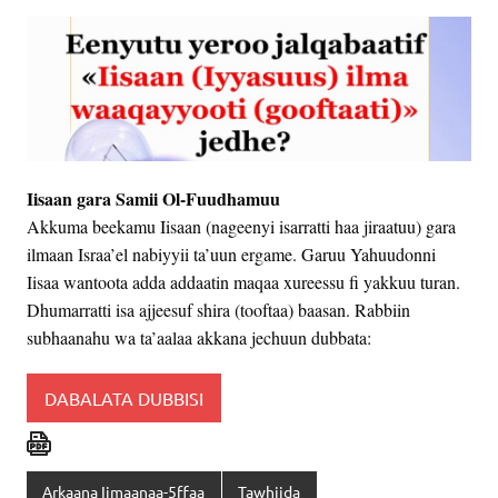
Iisaan gara Samii Ol-Fuudhamuu
Akkuma beekamu Iisaan (nageenyi isarratti haa jiraatuu) gara
ilmaan Israa’el nabiyyii ta’uun ergame. Garuu Yahuudonni
Iisaa wantoota adda addaatin maqaa xureessu fi yakkuu turan.
Dhumarratti isa ajjeesuf shira (tooftaa) baasan. Rabbiin
subhaanahu wa ta’aalaa akkana jechuun dubbata:
DABALATA DUBBISI
Arkaana Iimaanaa-5ffaa
Tawhiida