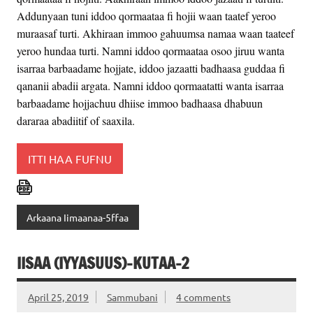
Addunyaan tuni iddoo qormaataa fi hojii waan taatef yeroo
muraasaf turti. Akhiraan immoo gahuumsa namaa waan taateef
yeroo hundaa turti. Namni iddoo qormaataa osoo jiruu wanta
isarraa barbaadame hojjate, iddoo jazaatti badhaasa guddaa fi
qananii abadii argata. Namni iddoo qormaatatti wanta isarraa
barbaadame hojjachuu dhiise immoo badhaasa dhabuun
dararaa abadiitif of saaxila.
ITTI HAA FUFNU
Arkaana Iimaanaa-5ffaa
IISAA (IYYASUUS)-KUTAA-2
April 25, 2019
Sammubani
4 comments