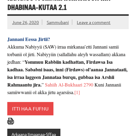
DHABINAA-KUTAA 2.1
June 26, 2020
Sammubani
Leave a comment
Jannani Eessa Jirtii?
Akkuma Nabiyyii (SAW) irraa mirkanaa’etti Jannani samii
torbanii ol jirti. Nabiyyiin (sallallahu aleyh wassallam) akkana
Yommuu Rabbiin kadhattan, Firdawsa Isa
jedhan: “
kadhaa. Sababni isaas, inni (Firdaws) ol’aanaa Jannataati,
isa irraa laggeen Jannataa burqu, gubbaa isa Arshii
Rahmaantu jira.
”
Sahiih Al-Bukhaari 2790
Kuni Jannanii
samiiwwanii ol akka jirtu agarsiisa.
[1]
ITTI HAA FUFNU
Arkaana Iimaanaa-5ffaa