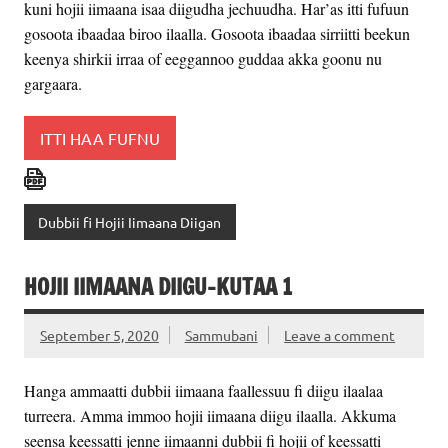
kuni hojii iimaana isaa diigudha jechuudha. Har’as itti fufuun
gosoota ibaadaa biroo ilaalla. Gosoota ibaadaa sirriitti beekun
keenya shirkii irraa of eeggannoo guddaa akka goonu nu
gargaara.
ITTI HAA FUFNU
Dubbii fi Hojii Iimaana Diigan
HOJII IIMAANA DIIGU-KUTAA 1
September 5, 2020
Sammubani
Leave a comment
Hanga ammaatti dubbii iimaana faallessuu fi diigu ilaalaa
turreera. Amma immoo hojii iimaana diigu ilaalla. Akkuma
seensa keessatti jenne iimaanni dubbii fi hojii of keessatti