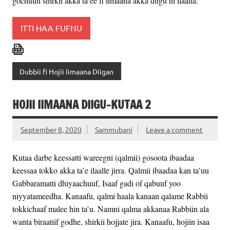
gochuun shirkii akka ta’ee fi iimaana akka diigu ni ilaalla.
ITTI HAA FUFNU
Dubbii fi Hojii Iimaana Diigan
HOJII IIMAANA DIIGU-KUTAA 2
September 8, 2020
Sammubani
Leave a comment
Kutaa darbe keessatti wareegni (qalmii) gosoota ibaadaa
keessaa tokko akka ta’e ilaalle jirra. Qalmii ibaadaa kan ta’uu
Gabbaramatti dhiyaachuuf, Isaaf gadi of qabuuf yoo
niyyatameedha. Kanaafu, qalmi haala kanaan qalame Rabbii
tokkichaaf malee hin ta’u. Namni qalma akkanaa Rabbiin ala
wanta biraatiif godhe, shirkii hojjate jira. Kanaafu, hojiin isaa