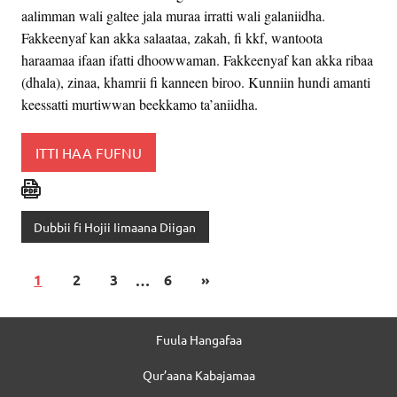
aalimman wali galtee jala muraa irratti wali galaniidha.
Fakkeenyaf kan akka salaataa, zakah, fi kkf, wantoota
haraamaa ifaan ifatti dhoowwaman. Fakkeenyaf kan akka ribaa
(dhala), zinaa, khamrii fi kanneen biroo. Kunniin hundi amanti
keessatti murtiwwan beekkamo ta’aniidha.
ITTI HAA FUFNU
Dubbii fi Hojii Iimaana Diigan
1
2
3
…
6
»
Fuula Hangafaa
Qur’aana Kabajamaa