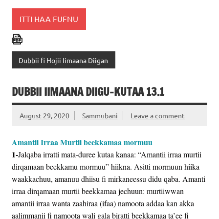
ITTI HAA FUFNU
Dubbii fi Hojii Iimaana Diigan
DUBBII IIMAANA DIIGU-KUTAA 13.1
August 29, 2020
Sammubani
Leave a comment
Amantii Irraa Murtii beekkamaa mormuu
1-
Jalqaba irratti mata-duree kutaa kanaa: “Amantii irraa murtii
dirqamaan beekkamu mormuu” hiikna. Asitti mormuun hiika
waakkachuu, amanuu dhiisu fi mirkaneessu didu qaba. Amanti
irraa dirqamaan murtii beekkamaa jechuun: murtiiwwan
amantii irraa wanta zaahiraa (ifaa) namoota addaa kan akka
aalimmanii fi namoota wali gala biratti beekkamaa ta’ee fi