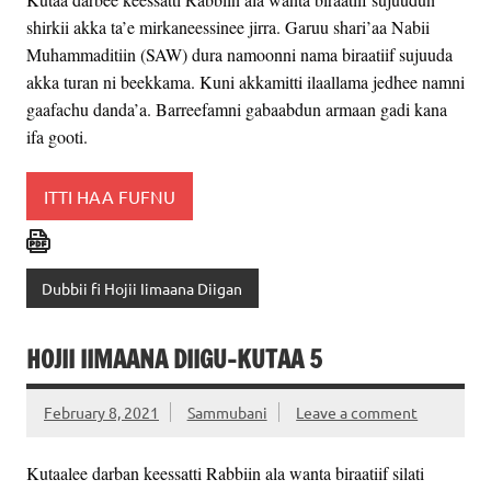
shirkii akka ta’e mirkaneessinee jirra. Garuu shari’aa Nabii
Muhammaditiin (SAW) dura namoonni nama biraatiif sujuuda
akka turan ni beekkama. Kuni akkamitti ilaallama jedhee namni
gaafachu danda’a. Barreefamni gabaabdun armaan gadi kana
ifa gooti.
ITTI HAA FUFNU
Dubbii fi Hojii Iimaana Diigan
HOJII IIMAANA DIIGU-KUTAA 5
February 8, 2021
Sammubani
Leave a comment
Kutaalee darban keessatti Rabbiin ala wanta biraatiif silati