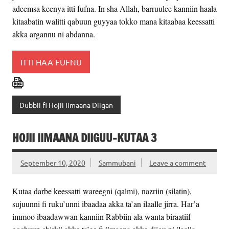
adeemsa keenya itti fufna. In sha Allah, barruulee kanniin haala
kitaabatin walitti qabuun guyyaa tokko mana kitaabaa keessatti
akka argannu ni abdanna.
ITTI HAA FUFNU
Dubbii fi Hojii Iimaana Diigan
HOJII IIMAANA DIIGUU-KUTAA 3
September 10, 2020
Sammubani
Leave a comment
Kutaa darbe keessatti wareegni (qalmi), nazriin (silatin),
sujuunni fi ruku’unni ibaadaa akka ta’an ilaalle jirra. Har’a
immoo ibaadawwan kanniin Rabbiin ala wanta biraatiif