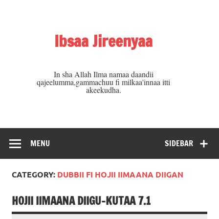
Skip
to
content
Ibsaa Jireenyaa
In sha Allah Ilma namaa daandii
qajeelumma,gammachuu fi milkaa'innaa itti
akeekudha.
MENU
SIDEBAR
CATEGORY:
DUBBII FI HOJII IIMAANA DIIGAN
HOJII IIMAANA DIIGU-KUTAA 7.1