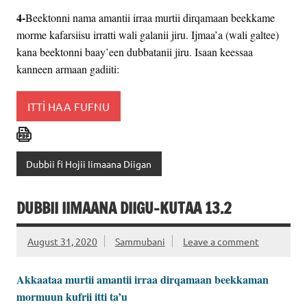
4-
Beektonni nama amantii irraa murtii dirqamaan beekkame
morme kafarsiisu irratti wali galanii jiru. Ijmaa’a (wali galtee)
kana beektonni baay’een dubbatanii jiru. Isaan keessaa
kanneen armaan gadiiti:
ITTİ HAA FUFNU
Dubbii fi Hojii Iimaana Diigan
DUBBII IIMAANA DIIGU-KUTAA 13.2
August 31, 2020
Sammubani
Leave a comment
Akkaataa murtii amantii irraa dirqamaan beekkaman
mormuun kufrii itti ta’u