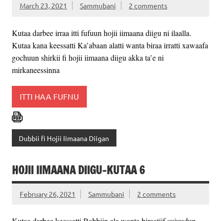
March 23, 2021
Sammubani
2 comments
Kutaa darbee irraa itti fufuun hojii iimaana diigu ni ilaalla.
Kutaa kana keessatti Ka’abaan alatti wanta biraa irratti xawaafa
gochuun shirkii fi hojii iimaana diigu akka ta’e ni
mirkaneessinna
ITTI HAA FUFNU
Dubbii fi Hojii Iimaana Diigan
HOJII IIMAANA DIIGU-KUTAA 6
February 26, 2021
Sammubani
2 comments
Kutaa darbee keessatti Rabbiin ala wanta biraatiif sujuudun