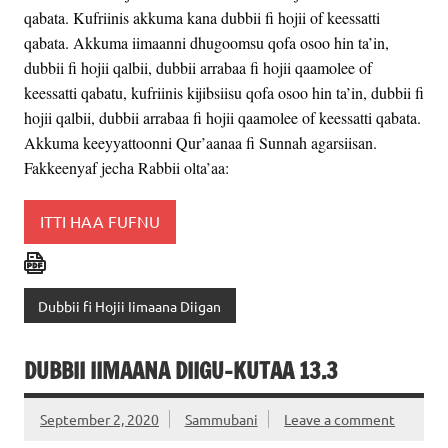
qabata. Kufriinis akkuma kana dubbii fi hojii of keessatti
qabata. Akkuma iimaanni dhugoomsu qofa osoo hin ta’in,
dubbii fi hojii qalbii, dubbii arrabaa fi hojii qaamolee of
keessatti qabatu, kufriinis kijibsiisu qofa osoo hin ta’in, dubbii fi
hojii qalbii, dubbii arrabaa fi hojii qaamolee of keessatti qabata.
Akkuma keeyyattoonni Qur’aanaa fi Sunnah agarsiisan.
Fakkeenyaf jecha Rabbii olta’aa:
ITTI HAA FUFNU
Dubbii fi Hojii Iimaana Diigan
DUBBII IIMAANA DIIGU-KUTAA 13.3
September 2, 2020
Sammubani
Leave a comment