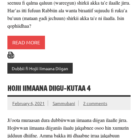
seenuu fi qalma qaluun (wareegun) shirkii akka ta’e ilaalle jirra.
Har’as itti fufuun Rabbiin ala wanta biraatiif sujuudu fi ruku’a
bu’uun (mataan gadi jechuun) shirkii akka ta’e ni ilaalla. Isin
qophiidhaa?
READ MORE
Dubbii fi Hojii Iimaana Diigan
HOJII IIMAANA DIIGU-KUTAA 4
February 6, 2021
Sammubani
2 comments
Ji’oota muraasan dura dubbiiwwan iimaana diigan ilaalle jirra.
Hojiwwan iimaana diiganiis ilaalu jalqabnee osoo hin xumurin
jidduun dhiifne. Amma bakka itti dhaabne irraa jalqabuun