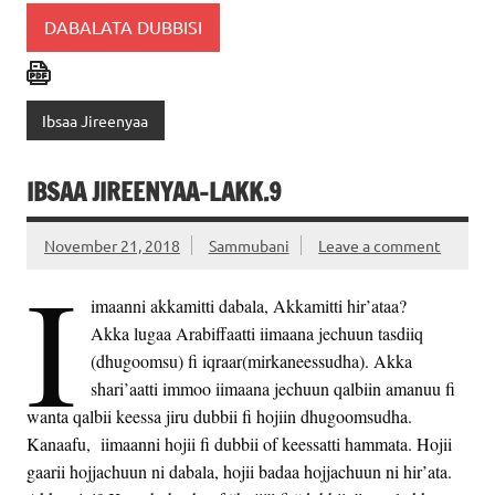
DABALATA DUBBISI
Ibsaa Jireenyaa
IBSAA JIREENYAA-LAKK.9
November 21, 2018
Sammubani
Leave a comment
I
imaanni akkamitti dabala, Akkamitti hir’ataa?
Akka lugaa Arabiffaatti iimaana jechuun tasdiiq
(dhugoomsu) fi iqraar(mirkaneessudha). Akka
shari’aatti immoo iimaana jechuun qalbiin amanuu fi
wanta qalbii keessa jiru dubbii fi hojiin dhugoomsudha.
Kanaafu, iimaanni hojii fi dubbii of keessatti hammata. Hojii
gaarii hojjachuun ni dabala, hojii badaa hojjachuun ni hir’ata.