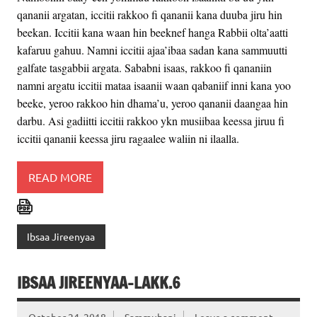
qananii argatan, iccitii rakkoo fi qananii kana duuba jiru hin
beekan. Iccitii kana waan hin beeknef hanga Rabbii olta’aatti
kafaruu gahuu. Namni iccitii ajaa’ibaa sadan kana sammuutti
galfate tasgabbii argata. Sababni isaas, rakkoo fi qananiin
namni argatu iccitii mataa isaanii waan qabaniif inni kana yoo
beeke, yeroo rakkoo hin dhama’u, yeroo qananii daangaa hin
darbu. Asi gadiitti iccitii rakkoo ykn musiibaa keessa jiruu fi
iccitii qananii keessa jiru ragaalee waliin ni ilaalla.
READ MORE
Ibsaa Jireenyaa
IBSAA JIREENYAA-LAKK.6
October 24, 2018
Sammubani
Leave a comment