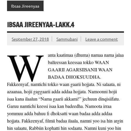
Ibsaa Jireenyaa
IBSAA JIREENYAA-LAKK.4
September 27, 2018
Sammubani
Leave a comment
W
anta kaatimaa (dhuma) namaa nama jalaa
balleessan keessaa tokko WAAN
GAARII AGARSIISANII WAAN
BADAA DHOKSUUDHA.
Fakkeenyaf, namtichi tokko waan gaarii hojjata. Ni salaata, ni
azaanaa, hojii gaggaarii adda addaa hojjata. Namoonni hojii
isaa kana ilaalun “Nama gaarii akkami!” jechuun dinqisiifatu.
Garuu namtichi keessi isaa kan badeedha. Namoota irraa
yommuu adda bahuu fi dhoksatti waan badaa adda addaa
hojjata. Fakkeenyaf, filmii badaa ilaala, namni yoo isa hin argin
hin salaatu, Rabbiin kophatti hin sodaatu. Namni kuni yoo hin