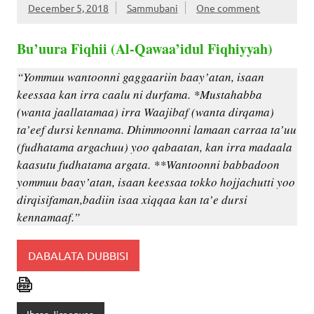
December 5, 2018
Sammubani
One comment
Bu’uura Fiqhii (Al-Qawaa’idul Fiqhiyyah)
“Yommuu wantoonni gaggaariin baay’atan, isaan
keessaa kan irra caalu ni durfama. *Mustahabba
(wanta jaallatamaa) irra Waajibaf (wanta dirqama)
ta’eef dursi kennama. Dhimmoonni lamaan carraa ta’uu
(fudhatama argachuu) yoo qabaatan, kan irra madaala
kaasutu fudhatama argata. **Wantoonni babbadoon
yommuu baay’atan, isaan keessaa tokko hojjachutti yoo
dirqisifaman,badiin isaa xiqqaa kan ta’e dursi
kennamaaf.”
DABALATA DUBBISI