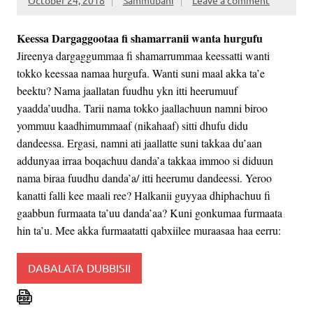
Keessa Dargaggootaa fi shamarranii wanta hurgufu
Jireenya dargaggummaa fi shamarrummaa keessatti wanti
tokko keessaa namaa hurgufa. Wanti suni maal akka ta’e
beektu? Nama jaallatan fuudhu ykn itti heerumuuf
yaadda’uudha. Tarii nama tokko jaallachuun namni biroo
yommuu kaadhimummaaf (nikahaaf) sitti dhufu didu
dandeessa. Ergasi, namni ati jaallatte suni takkaa du’aan
addunyaa irraa boqachuu danda’a takkaa immoo si diduun
nama biraa fuudhu danda’a/ itti heerumu dandeessi. Yeroo
kanatti falli kee maali ree? Halkanii guyyaa dhiphachuu fi
gaabbun furmaata ta’uu danda’aa? Kuni gonkumaa furmaata
hin ta’u. Mee akka furmaatatti qabxiilee muraasaa haa eerru:
DABALATA DUBBISII