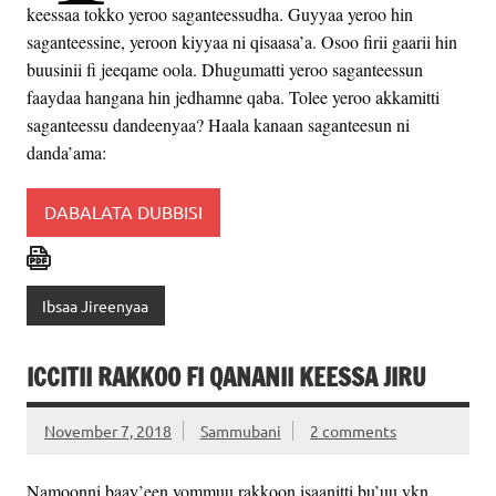
keessaa tokko yeroo saganteessudha. Guyyaa yeroo hin
saganteessine, yeroon kiyyaa ni qisaasa’a. Osoo firii gaarii hin
buusinii fi jeeqame oola. Dhugumatti yeroo saganteessun
faaydaa hangana hin jedhamne qaba. Tolee yeroo akkamitti
saganteessu dandeenyaa? Haala kanaan saganteesun ni
danda’ama:
DABALATA DUBBISI
Ibsaa Jireenyaa
ICCITII RAKKOO FI QANANII KEESSA JIRU
November 7, 2018
Sammubani
2 comments
Namoonni baay’een yommuu rakkoon isaanitti bu’uu ykn