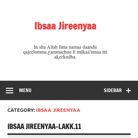
Skip
to
content
Ibsaa Jireenyaa
In sha Allah Ilma namaa daandii
qajeelumma,gammachuu fi milkaa'innaa itti
akeekudha.
MENU
SIDEBAR
CATEGORY:
IBSAA JIREENYAA
IBSAA JIREENYAA-LAKK.11