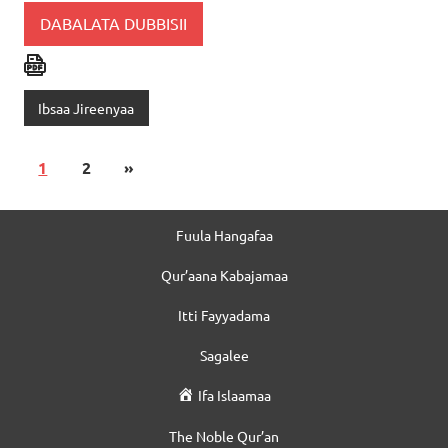
DABALATA DUBBISII
Ibsaa Jireenyaa
1
2
»
Fuula Hangafaa
Qur’aana Kabajamaa
Itti Fayyadama
Sagalee
Ifa Islaamaa
The Noble Qur’an