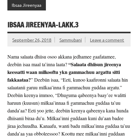
Ibsaa Jireenyaa
IBSAA JIREENYAA-LAKK.3
September 26, 2018
Sammubani
Leave a comment
Nama salaata dhiisu osoo akkana jedhamee gaafatamee,
“Salaata dhiisun jireenya
deebiin isaa maal ta’inna laata?
keessatti waan milkooftu ykn gammachuu argattu sitti
fakkaataa?
” Deebiin isaa, “Eeti, kunoo kaafironni salaata hin
salaatanii garuu milkaa’inna fi gammachuu guddaa argatu.”
Deebiin keenya immoo, “Dhuguma qabeenya baay’ee walitti
haruun (kuusun) milkaa’innaa fi gammachuu guddaa ta’uu
danda’aa? Eeti yoo jette, deebiin keenya qabeenya kana hunda
dhiisanii biraa du’u. Milkaa’inni guddaan kuni du’aan badee
jiraa jechuudha. Kanaafu, wanti badu milkaa’inna guddaa ta’uu
danda’aa yaa obboleessoo? Koottu mee milkaa’inni guddaan