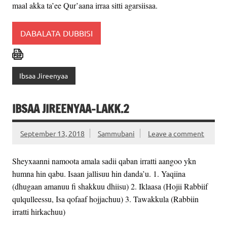
maal akka ta’ee Qur’aana irraa sitti agarsiisaa.
DABALATA DUBBISI
Ibsaa Jireenyaa
IBSAA JIREENYAA-LAKK.2
September 13, 2018
Sammubani
Leave a comment
Sheyxaanni namoota amala sadii qaban irratti aangoo ykn
humna hin qabu. Isaan jallisuu hin danda’u. 1. Yaqiina
(dhugaan amanuu fi shakkuu dhiisu) 2. Iklaasa (Hojii Rabbiif
qulqulleessu, Isa qofaaf hojjachuu) 3. Tawakkula (Rabbiin
irratti hirkachuu)