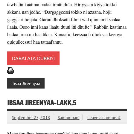
tawbatin kaatima badaa irratti du’a. Hiriyyaan kiyya tokko
akkana nan jedhe, “Dargaggeessi tokko ni azaana, hojii
gaggaari hojjata. Garuu dhoksatti filmii wal qunnamti saalaa
ilaala. Osoo inni kana ilaalu duuti itti dhufte.” Rabbiin kaatimaa
badaa irraa nu haa tiksu. Kanaafu, keessaa fi dhoksaa keenya
qulqulleessuf haa tattaafannu.
DABALATA DUBBISI
Ibsaa Jireenyaa
IBSAA JIREENYAA-LAKK.5
September 27, 2018
Sammubani
Leave a comment
Mana fuudhaa heerumaa (gaa’ila) kee waa lama irratti ijaari.