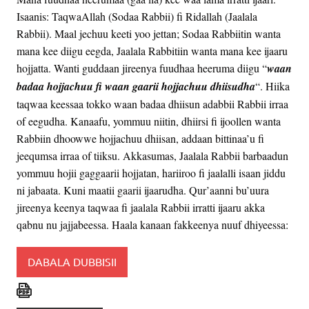
Isaanis: TaqwaAllah (Sodaa Rabbii) fi Ridallah (Jaalala
Rabbii). Maal jechuu keeti yoo jettan; Sodaa Rabbiitin wanta
mana kee diigu eegda, Jaalala Rabbitiin wanta mana kee ijaaru
hojjatta. Wanti guddaan jireenya fuudhaa heeruma diigu “
waan
badaa hojjachuu fi waan gaarii hojjachuu dhiisudha
“. Hiika
taqwaa keessaa tokko waan badaa dhiisun adabbii Rabbii irraa
of eegudha. Kanaafu, yommuu niitin, dhiirsi fi ijoollen wanta
Rabbiin dhoowwe hojjachuu dhiisan, addaan bittinaa’u fi
jeequmsa irraa of tiiksu. Akkasumas, Jaalala Rabbii barbaadun
yommuu hojii gaggaarii hojjatan, hariiroo fi jaalalli isaan jiddu
ni jabaata. Kuni maatii gaarii ijaarudha. Qur’aanni bu’uura
jireenya keenya taqwaa fi jaalala Rabbii irratti ijaaru akka
qabnu nu jajjabeessa. Haala kanaan fakkeenya nuuf dhiyeessa:
DABALA DUBBISII