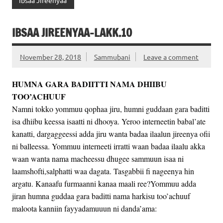
Ibsaa Jireenyaa
IBSAA JIREENYAA-LAKK.10
November 28, 2018
Sammubani
Leave a comment
HUMNA GARA BADIITTI NAMA DHIIBU
TOO’ACHUUF
Namni tokko yommuu qophaa jiru, humni guddaan gara baditti
isa dhiibu keessa isaatti ni dhooya. Yeroo interneetin babal’ate
kanatti, dargaggeessi adda jiru wanta badaa ilaalun jireenya ofii
ni balleessa. Yommuu interneeti irratti waan badaa ilaalu akka
waan wanta nama macheessu dhugee sammuun isaa ni
laamshofti,salphatti waa dagata. Tasgabbii fi nageenya hin
argatu. Kanaafu furmaanni kanaa maali ree?Yommuu adda
jiran humna guddaa gara baditti nama harkisu too’achuuf
maloota kanniin fayyadamuuun ni danda’ama: