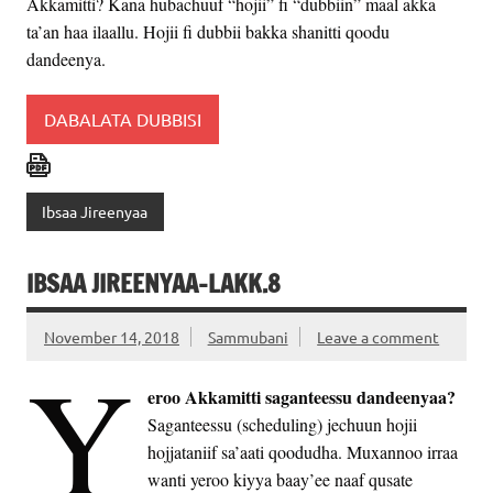
Akkamitti? Kana hubachuuf “hojii” fi “dubbiin” maal akka
ta’an haa ilaallu. Hojii fi dubbii bakka shanitti qoodu
dandeenya.
DABALATA DUBBISI
Ibsaa Jireenyaa
IBSAA JIREENYAA-LAKK.8
November 14, 2018
Sammubani
Leave a comment
Y
eroo Akkamitti saganteessu dandeenyaa?
Saganteessu (scheduling) jechuun hojii
hojjataniif sa’aati qoodudha. Muxannoo irraa
wanti yeroo kiyya baay’ee naaf qusate