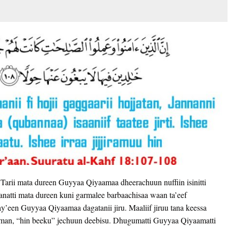
a. Tarii mata dureen Guyyaa Qiyaamaa dheerachuun nuffiin isinitti
atti mata dureen kuni garmalee barbaachisaa waan ta’eef
y’een Guyyaa Qiyaamaa dagatanii jiru. Maaliif jiruu tana keessa
taman, “hin beeku” jechuun deebisu. Dhugumatti Guyyaa Qiyaamatti