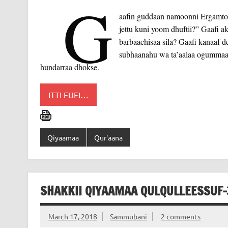
G
aafin guddaan namoonni Ergamto
jettu kuni yoom dhuftii?” Gaafi a
barbaachisaa sila? Gaafi kanaaf 
subhaanahu wa ta’aalaa ogummaa 
hundarraa dhokse.
ITTI FUFI…
Qiyaamaa
Qur'aana
SHAKKII QIYAAMAA QULQULLEESSUF-
March 17, 2018
Sammubani
2 comments