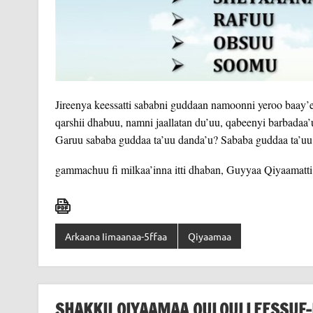
Jireenya keessatti sababni guddaan namoonni yeroo baay’e
qarshii dhabuu, namni jaallatan du’uu, qabeenyi barbadaa’u
Garuu sababa guddaa ta’uu danda’u? Sababa guddaa ta’uu 
gammachuu fi milkaa’inna itti dhaban, Guyyaa Qiyaamatt
Arkaana Iimaanaa-5ffaa
Qiyaamaa
SHAKKII QIYAAMAA QULQULLEESSUF-