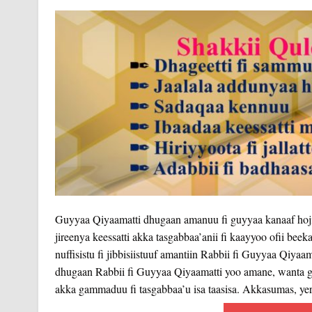
Guyyaa Qiyaamatti dhugaan amanuu fi guyyaa kanaaf hojii 
jireenya keessatti akka tasgabbaa’anii fi kaayyoo ofii bee
nuffisistu fi jibbisiistuuf amantiin Rabbii fi Guyyaa Qiy
dhugaan Rabbii fi Guyyaa Qiyaamatti yoo amane, wanta ga
akka gammaduu fi tasgabbaa’u isa taasisa. Akkasumas, ye