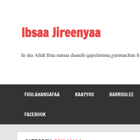
Skip
to
content
Ibsaa Jireenyaa
In sha Allah Ilma namaa daandii qajeelumma,gammachuu fi m
FUULAHANGAFAA
KAAYYOO
BARRUULEE
FACEBOOK