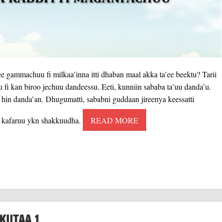
e gammachuu fi milkaa’inna itti dhaban maal akka ta’ee beektu? Tarii
 fi kan biroo jechuu dandeessu. Eeti, kunniin sababa ta’uu danda’u.
hin danda’an. Dhugumatti, sababni guddaan jireenya keessatti
i kafaruu ykn shakkuudha.
READ MORE
KUTAA 1