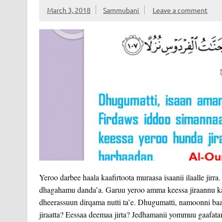
March 3, 2018
Sammubani
Leave a comment
Yeroo darbee haala kaafirtoota muraasa isaanii ilaalle jirr
dhagahamu danda’a. Garuu yeroo amma keessa jiraannu kan
dheerassuun dirqama nutti ta’e. Dhugumatti, namoonni baa
jiraatta? Eessaa deemaa jirta? Jedhamanii yommuu gaafa