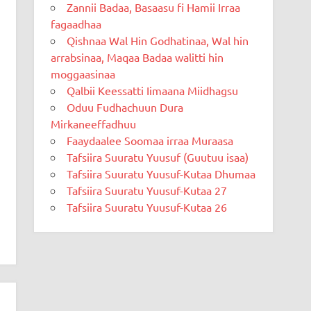
Zannii Badaa, Basaasu fi Hamii Irraa
fagaadhaa
Qishnaa Wal Hin Godhatinaa, Wal hin
arrabsinaa, Maqaa Badaa walitti hin
moggaasinaa
Qalbii Keessatti Iimaana Miidhagsu
Oduu Fudhachuun Dura
Mirkaneeffadhuu
Faaydaalee Soomaa irraa Muraasa
Tafsiira Suuratu Yuusuf (Guutuu isaa)
Tafsiira Suuratu Yuusuf-Kutaa Dhumaa
Tafsiira Suuratu Yuusuf-Kutaa 27
Tafsiira Suuratu Yuusuf-Kutaa 26