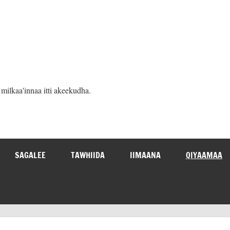
ilkaa'innaa itti akeekudha.
SAGALEE
TAWHIIDA
IIMAANA
QIYAAMAA