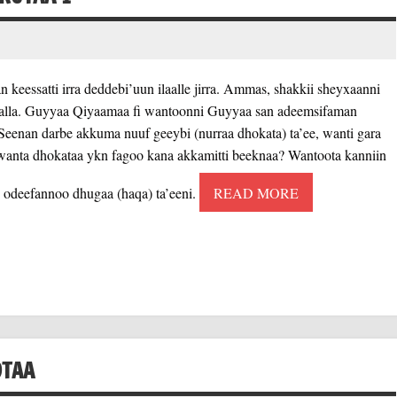
keessatti irra deddebi’uun ilaalle jirra. Ammas, shakkii sheyxaanni
i ilaalla. Guyyaa Qiyaamaa fi wantoonni Guyyaa san adeemsifaman
. Seenan darbe akkuma nuuf geeybi (nurraa dhokata) ta’ee, wanti gara
 wanta dhokataa ykn fagoo kana akkamitti beeknaa? Wantoota kanniin
i odeefannoo dhugaa (haqa) ta’eeni.
READ MORE
OTAA