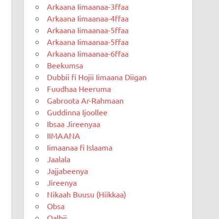
Arkaana Iimaanaa-3ffaa
Arkaana Iimaanaa-4ffaa
Arkaana Iimaanaa-5ffaa
Arkaana Iimaanaa-5ffaa
Arkaana Iimaanaa-6ffaa
Beekumsa
Dubbii fi Hojii Iimaana Diigan
Fuudhaa Heeruma
Gabroota Ar-Rahmaan
Guddinna Ijoollee
Ibsaa Jireenyaa
IIMAANA
Iimaanaa fi Islaama
Jaalala
Jajjabeenya
Jireenya
Nikaah Buusu (Hiikkaa)
Obsa
Qalbii