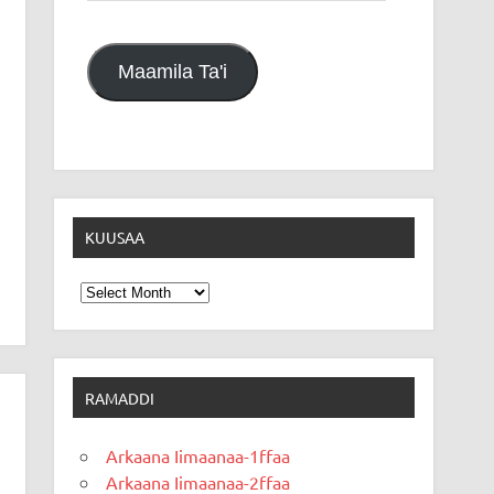
Maamila Ta'i
KUUSAA
Kuusaa
RAMADDI
Arkaana Iimaanaa-1ffaa
Arkaana Iimaanaa-2ffaa