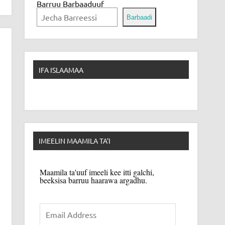
Barruu Barbaaduuf
Barbaadi
IFA ISLAAMAA
IMEELIN MAAMILA TA'I
Maamila ta'uuf imeeli kee itti galchi,
beeksisa barruu haarawa argadhu.
Email
Address