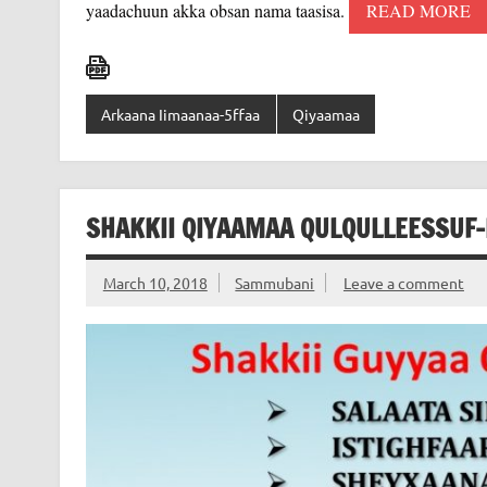
yaadachuun akka obsan nama taasisa.
READ MORE
Arkaana Iimaanaa-5ffaa
Qiyaamaa
SHAKKII QIYAAMAA QULQULLEESSUF-
March 10, 2018
Sammubani
Leave a comment