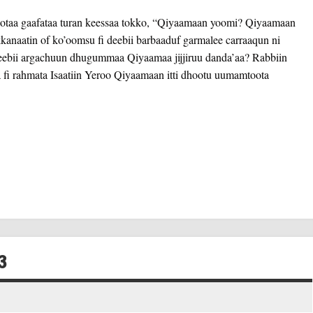
otaa gaafataa turan keessaa tokko, “Qiyaamaan yoomi? Qiyaamaan
kkanaatin of ko’oomsu fi deebii barbaaduf garmalee carraaqun ni
deebii argachuun dhugummaa Qiyaamaa jijjiruu danda’aa? Rabbiin
fi rahmata Isaatiin Yeroo Qiyaamaan itti dhootu uumamtoota
3