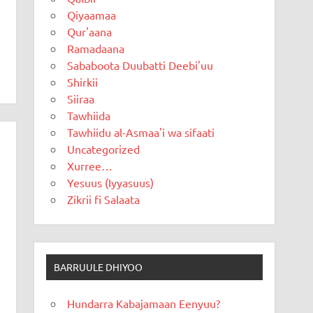
Qiyaamaa
Qur'aana
Ramadaana
Sababoota Duubatti Deebi'uu
Shirkii
Siiraa
Tawhiida
Tawhiidu al-Asmaa'i wa sifaati
Uncategorized
Xurree…
Yesuus (Iyyasuus)
Zikrii fi Salaata
BARRUULE DHIYOO
Hundarra Kabajamaan Eenyuu?