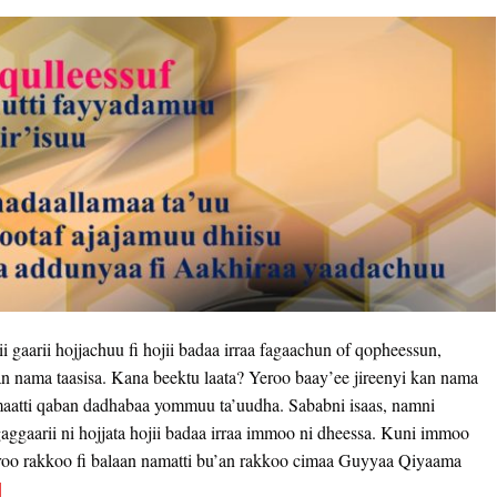
gaarii hojjachuu fi hojii badaa irraa fagaachun of qopheessun,
kan nama taasisa. Kana beektu laata? Yeroo baay’ee jireenyi kan nama
aamaatti qaban dadhabaa yommuu ta’uudha. Sababni isaas, namni
ggaarii ni hojjata hojii badaa irraa immoo ni dheessa. Kuni immoo
roo rakkoo fi balaan namatti bu’an rakkoo cimaa Guyyaa Qiyaama