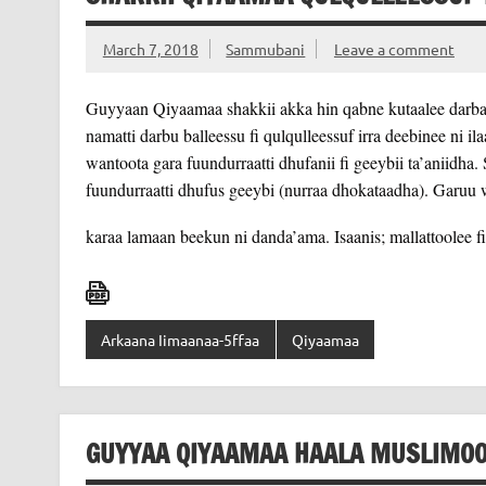
March 7, 2018
Sammubani
Leave a comment
Guyyaan Qiyaamaa shakkii akka hin qabne kutaalee darban 
namatti darbu balleessu fi qulqulleessuf irra deebinee n
wantoota gara fuundurraatti dhufanii fi geeybii ta’aniidha
fuundurraatti dhufus geeybi (nurraa dhokataadha). Garuu
karaa lamaan beekun ni danda’ama. Isaanis; mallattoolee f
Arkaana Iimaanaa-5ffaa
Qiyaamaa
GUYYAA QIYAAMAA HAALA MUSLIMO