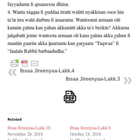
fayyadamu fi qisaasessu dhiisu.
4. Wanta xiqqaa fi guddaa irratti walitti nyakkisuu osoo hin
ta’in irra walii darbuu fi araaramu. Wantoonni armaan olii
kunnin galma kan gahan akkamitti akka ta’e beektu? Akkuma
jalqabatti jenne wantoota armaan oli kana galma akka gahuu fi
maatiin gaariin akka ijaarramu kan gargaaru “Taqwaa” fi
“Jaalala Rabbii barbaadudha.”
Ibsaa Jireenyaa-Lakk.4
Ibsaa Jireenyaa-Lakk.3
Related
Ibsaa Jireenyaa-Lakk.10
Ibsaa Jireenyaa-Lakk.6
November 28, 2018
October 24, 2018