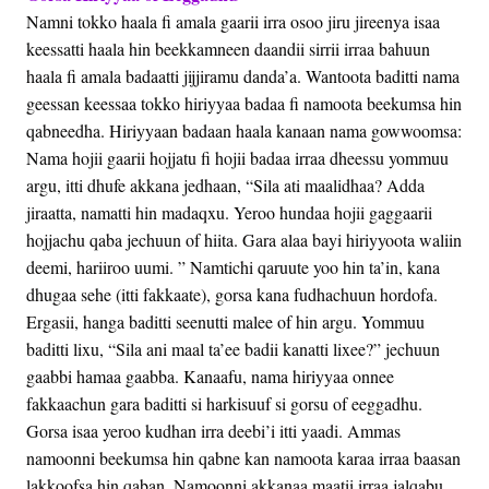
Namni tokko haala fi amala gaarii irra osoo jiru jireenya isaa
keessatti haala hin beekkamneen daandii sirrii irraa bahuun
haala fi amala badaatti jijjiramu danda’a. Wantoota baditti nama
geessan keessaa tokko hiriyyaa badaa fi namoota beekumsa hin
qabneedha. Hiriyyaan badaan haala kanaan nama gowwoomsa:
Nama hojii gaarii hojjatu fi hojii badaa irraa dheessu yommuu
argu, itti dhufe akkana jedhaan, “Sila ati maalidhaa? Adda
jiraatta, namatti hin madaqxu. Yeroo hundaa hojii gaggaarii
hojjachu qaba jechuun of hiita. Gara alaa bayi hiriyyoota waliin
deemi, hariiroo uumi. ” Namtichi qaruute yoo hin ta’in, kana
dhugaa sehe (itti fakkaate), gorsa kana fudhachuun hordofa.
Ergasii, hanga baditti seenutti malee of hin argu. Yommuu
baditti lixu, “Sila ani maal ta’ee badii kanatti lixee?” jechuun
gaabbi hamaa gaabba. Kanaafu, nama hiriyyaa onnee
fakkaachun gara baditti si harkisuuf si gorsu of eeggadhu.
Gorsa isaa yeroo kudhan irra deebi’i itti yaadi. Ammas
namoonni beekumsa hin qabne kan namoota karaa irraa baasan
lakkoofsa hin qaban. Namoonni akkanaa maatii irraa jalqabu.