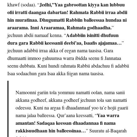
Jedhi,”Yaa gabroottan kiyya kan lubbuu
khawf (sodaa). “
ofii irratti daangaa dabartan! Rahmata Rabbii irraa abdii
hin muratinaa. Dhugumatti Rabbiin balleessaa hundaa ni
araarama. Inni Araaramaa, Rahmata godhaadha.
”
Adabbiin isinitti dhufuun
jechuun abdii namaaf kenna. “
dura gara Rabbii keessanii deebi’aa, Isaafis ajajamaa…
”
jechuun adabbii irraa akka of eegan nama taasisa. Gara
dhumaatti immoo gahuumsa warra ibidda seenu fi Jannataa
seenu dubbata. Kuni hundi rahmata Rabbii abdachuu fi adabbii
Isaa sodaachun gara Isaa akka fiigan nama taasisa.
Namoonni gariin tola yommuu namatti oolan, nama sanii
akkana godheef, akkana godheef jechuun tola san namatti
odeessu. Kuni na argaa fi dhaadannaaf yoo ta’e hojii gaarii
Yaa warra
nama jalaa balleessa. Qur’aana keessatti, “
amantan! Sadaqaa keessan dhaadannaa fi nama
rakkisuudhaan hin balleessinaa…
” Suuratu al-Baqarah