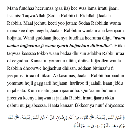
Mana fuudhaa heerumaa (gaa’ila) kee waa lama irratti ijaari.
Isaanis: TaqwaAllah (Sodaa Rabbii) fi Ridallah (Jaalala
Rabbii). Maal jechuu keeti yoo jettan; Sodaa Rabbiitin wanta
mana kee diigu eegda, Jaalala Rabbitiin wanta mana kee ijaaru
hojjatta. Wanti guddaan jireenya fuudhaa heeruma diigu “
waan
badaa hojjachuu fi waan gaarii hojjachuu dhiisudha
“. Hiika
taqwaa keessaa tokko waan badaa dhiisun adabbii Rabbii irraa
of eegudha. Kanaafu, yommuu niitin, dhiirsi fi ijoollen wanta
Rabbiin dhoowwe hojjachuu dhiisan, addaan bittinaa’u fi
jeequmsa irraa of tiiksu. Akkasumas, Jaalala Rabbii barbaadun
yommuu hojii gaggaarii hojjatan, hariiroo fi jaalalli isaan jiddu
ni jabaata. Kuni maatii gaarii ijaarudha. Qur’aanni bu’uura
jireenya keenya taqwaa fi jaalala Rabbii irratti ijaaru akka
qabnu nu jajjabeessa. Haala kanaan fakkeenya nuuf dhiyeessa: