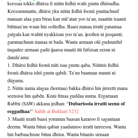
keessaa tokko dhiirsa fi niitin fedhii walii guutu dhiisudha.
Keessummattu, dhiirsi ykn niitin fedhii foonii guuttachuuf
manaan alaa gara biraa kan mil’atan yoo ta’an, maatiin isaanii
bittinaa’un waan hin oolledha. Baasi manaa irratti ganamaa
galgala kan walitti nyakkisan yoo ta’an, ijoollen ni jeeqamti,
gammachuun manaa ni bada. Wanta armaan olii guduunfuf
tuqaalee armaan gadii ijaarsa maatii itti fufsisan eerun ni
danda’ama:
1. Dhiirsi fedhii foonii niiti isaa guutu qaba. Niitinis fedhii
foonii dhiirsa ishii guutu qabdi. Ta’uu baannan manni ni
diigama.
2. Niitin nama alagaa (hormaa) bakka dhiirsi hin jirreetti mana
seensisu hin qabdu. Kuni fitnaa guddaa uuma. Ergamaan
Dubartoota irratti seenu of
Rabbii (SAW) akkana jedhan: “
eeggadhaa
!”
Sahih al-Bukhari 5232
3. Maatii irratti baasi yommuu baasan kararoo fi sagantaan
deemu. Wanta bituu qaban yaadannoo irratti tarreessu. Wanta
hin barbaachisne bituu dhiisu. Wanta bitaniis sirnaan