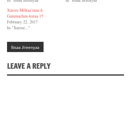
In "Ibsaa Jireenyaa"
In "Ibsaa Jireenyaa"
Xurree Milkaa’inna fi
Gammachuu-kutaa 15
February 22, 2017
In "Xurree..."
Ibsaa Jireenyaa
LEAVE A REPLY