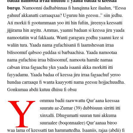
badaa namoota irraa dhufuu
yaada badaa si keessaa
fi
burqu
. Namoonni dadhabinnaa fi hanqinna kee ilaalun, “Eessa
gahuuf akkanatti carraaqxaa? Uguruu hin geessu..” siin jedhu.
Ati morkii fi gootummaan yoo itti hin fufiin, jireenya keessatti
jijjirama hin argitu. Ammas, yaanni badaan si keessa jiru yaada
namootatiin wal fakkaata. Wanti garagara godhu yaanni kee si
waliin tura. Yaada nama gufachisanii fi laamshessan irraa
bilisoomuf qabsoo guddaa si barbaachisa. Yaada namootaa
nama gufachisu irraa bilisoomuf, namoota hamile namaa
cabsan irraa fagaachu ykn yaada isaanii akka morkitti itti
fayyadamu. Yaada badaa of keessa jiru irraa fagaachuf yeroo
hundaa carraaqu fi wanta kaayyotti nama geessu hojjachuudha.
Y
Gonkumaa abdii kutuu dhiisu fi obsu
ommuu badii raawwattu Qur’aana keessaa
suuratu az-Zumar (39) dubbisuun sirritti itti
xinxalli. Dhugumatti suuran tuni akkuma
suuraalee (boqonnaalee) Qur’aanaa biroo
waa lama of keessatti tan hammattedha. Isaaniis, rajaa (abdii) fi