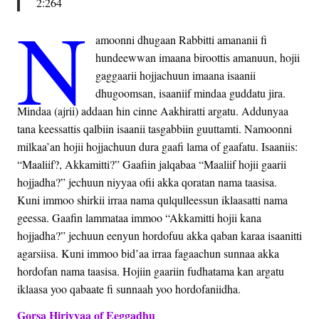
2:264
N
amoonni dhugaan Rabbitti amananii fi
hundeewwan imaana biroottis amanuun, hojii
gaggaarii hojjachuun imaana isaanii
dhugoomsan, isaaniif mindaa guddatu jira.
Mindaa (ajrii) addaan hin cinne Aakhiratti argatu. Addunyaa
tana keessattis qalbiin isaanii tasgabbiin guuttamti. Namoonni
milkaa’an hojii hojjachuun dura gaafi lama of gaafatu. Isaaniis:
“Maaliif?, Akkamitti?” Gaafiin jalqabaa “Maaliif hojii gaarii
hojjadha?” jechuun niyyaa ofii akka qoratan nama taasisa.
Kuni immoo shirkii irraa nama qulqulleessun iklaasatti nama
geessa. Gaafin lammataa immoo “Akkamitti hojii kana
hojjadha?” jechuun eenyun hordofuu akka qaban karaa isaanitti
agarsiisa. Kuni immoo bid’aa irraa fagaachun sunnaa akka
hordofan nama taasisa. Hojiin gaariin fudhatama kan argatu
iklaasa yoo qabaate fi sunnaah yoo hordofaniidha.
Gorsa Hiriyyaa of Eeggadhu