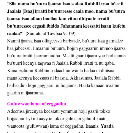
Sila nama bu’uura ijaarsa isaa sodaa Rabbii irraa ta’ee fi
“
Jaalala [Isaa] irratti bu’uurresse caala moo, nama bu’uura
ijaarsa isaa afaan boollaa kan cituu dhiyaate irratti
bu’uuressee ergasii ibidda Jahannam keessatti isaan kufetu
caalaa?
” (Suuratu at-Tawbaa 9:109)
Namni ijaarsa isaa olfageessu barbaade, bu’uura isaa garmalee
haa jabeessu. Iimaanni bu’uura, hojiin gaggaariin immoo ijaarsa
bu’uura irratti ijaarramuudha. Maatii gaarii ijaaru yoo barbaanne
bu’uurri keenya taqwaa fi Jaalala Rabbii irratti ta’uu qaba.
Kana jechuun Rabbiin sodaachun wanta badaa ni dhiisna,
mana keenya keessaas ni baasna. Akkasumas, Jaalala Rabbii
barbaadun hojii gaggaarii ni hojjanna. Haala kanaan maatiin
gaariin ni ijaarrama.
Gufuwwan lama of eeggadhu
Adeemsa jireenyaa keessatti yommuu hojii gaarii tokko
hojjachuuf ykn kaayyoo tokko galmaan gahuuf kaatu,
Yaada
wantoota (gufuwwan) lama of eeggadhu. Isaanis: