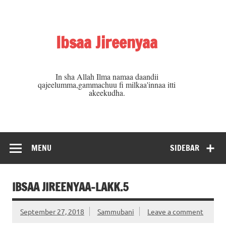
Skip
to
content
Ibsaa Jireenyaa
In sha Allah Ilma namaa daandii
qajeelumma,gammachuu fi milkaa'innaa itti
akeekudha.
MENU
SIDEBAR
IBSAA JIREENYAA-LAKK.5
September 27, 2018
Sammubani
Leave a comment