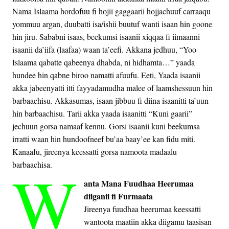
Nama Islaama hordofuu fi hojii gaggaarii hojjachuuf carraaqu
yommuu argan, duubatti isa/ishii buutuf wanti isaan hin goone
hin jiru. Sababni isaas, beekumsi isaanii xiqqaa fi iimaanni
isaanii da’iifa (laafaa) waan ta’eefi. Akkana jedhuu, “Yoo
Islaama qabatte qabeenya dhabda, ni hidhamta…” yaada
hundee hin qabne biroo namatti afuufu. Eeti, Yaada isaanii
akka jabeenyatti itti fayyadamudha malee of laamshessuun hin
barbaachisu. Akkasumas, isaan jibbuu fi diina isaanitti ta’uun
hin barbaachisu. Tarii akka yaada isaanitti “Kuni gaarii”
jechuun gorsa namaaf kennu. Gorsi isaanii kuni beekumsa
irratti waan hin hundoofneef bu’aa baay’ee kan fidu miti.
Kanaafu, jireenya keessatti gorsa namoota madaalu
W
barbaachisa.
anta Mana Fuudhaa Heerumaa
diiganii fi Furmaata
Jireenya fuudhaa heerumaa keessatti
wantoota maatiin akka diigamu taasisan