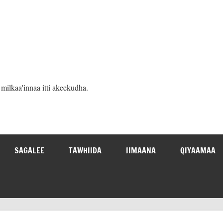
ilkaa'innaa itti akeekudha.
SAGALEE
TAWHIIDA
IIMAANA
QIYAAMAA