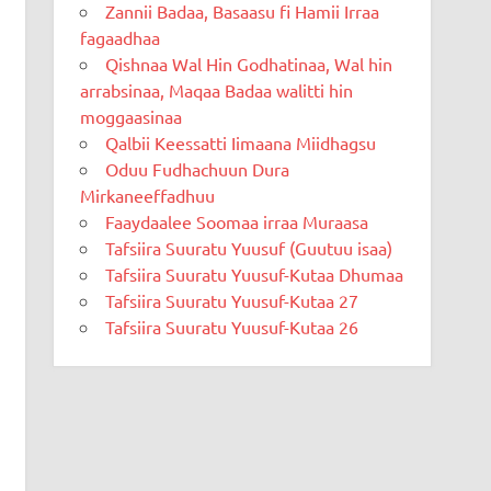
Zannii Badaa, Basaasu fi Hamii Irraa
fagaadhaa
Qishnaa Wal Hin Godhatinaa, Wal hin
arrabsinaa, Maqaa Badaa walitti hin
moggaasinaa
Qalbii Keessatti Iimaana Miidhagsu
Oduu Fudhachuun Dura
Mirkaneeffadhuu
Faaydaalee Soomaa irraa Muraasa
Tafsiira Suuratu Yuusuf (Guutuu isaa)
Tafsiira Suuratu Yuusuf-Kutaa Dhumaa
Tafsiira Suuratu Yuusuf-Kutaa 27
Tafsiira Suuratu Yuusuf-Kutaa 26