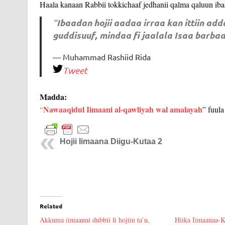
Haala kanaan Rabbii tokkichaaf jedhanii qalma qaluun iba
Ibaadan hojii aadaa irraa kan ittiin a
“
guddisuuf, mindaa fi jaalala Isaa barbaa
Muhammad Rashiid Rida
Tweet
Madda:
Nawaaqidul Iimaani al-qawliyah wal amalayah
“
” fuul
Hojii Iimaana Diigu-Kutaa 2
Related
Akkuma iimaanni dubbii fi hojiin ta’u,
Hiika Iimaanaa-K