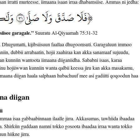
isaan irratti murteesse, iimaana isaan irraa dhabamsiise. Ammas ni jedha:
siisee garagale.”
Suuratu Al-Qiyaamah 75:31-32
u. Dhugumatti, kijibsiisuun faallaa dhugoomsuti. Garagaluun immoo
naniin, dubbii arrabaatin, hojii zaahiraa kan akka sanamaaf sujuudu,
wan kunniin wantoota iimaana diiganiidha. Sababni isaas, karaa
nu hojiiwwan kunniin wanta qalbii keessa jiru kan akka masakamu,
iimaana diigan haala salphaan hubachuuf mee asi gadiitti qoqoodun haa
na diigan
ii
ummaa isaa gabbaabinnaan ilaalle jirra. Akkasumas, tawhiida ibaadaa
ra. Shirkiin guddaan namni tokko gosoota ibaadaa irraa wanta tokko
un hiikne jirra.