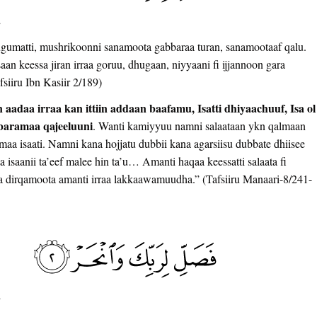
2
hugumatti, mushrikoonni sanamoota gabbaraa turan, sanamootaaf qalu.
aan keessa jiran irraa goruu, dhugaan, niyyaani fi ijjannoon gara
afsiiru Ibn Kasiir 2/189)
 aadaa irraa kan ittiin addaan baafamu, Isatti dhiyaachuuf, Isa ol
bbaramaa qajeeluuni
. Wanti kamiyyuu namni salaataan ykn qalmaan
ramaa isaati. Namni kana hojjatu dubbii kana agarsiisu dubbate dhiisee
saanii ta’eef malee hin ta’u… Amanti haqaa keessatti salaata fi
a dirqamoota amanti irraa lakkaawamuudha.” (Tafsiiru Manaari-8/241-
2