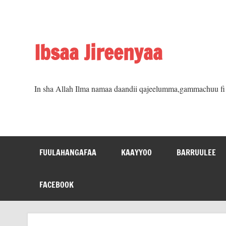
Skip
to
content
Ibsaa Jireenyaa
In sha Allah Ilma namaa daandii qajeelumma,gammachuu fi m
FUULAHANGAFAA
KAAYYOO
BARRUULEE
FACEBOOK