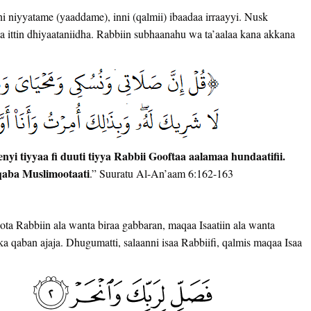
 ni niyyatame (yaaddame), inni (qalmii) ibaadaa irraayyi. Nusk
 ittin dhiyaataniidha. Rabbiin subhaanahu wa ta’aalaa kana akkana
enyi tiyyaa fi duuti tiyya Rabbii Gooftaa aalamaa hundaatifii.
alqaba Muslimootaati
.” Suuratu Al-An’aam 6:162-163
oota Rabbiin ala wanta biraa gabbaran, maqaa Isaatiin ala wanta
akka qaban ajaja. Dhugumatti, salaanni isaa Rabbiifi, qalmis maqaa Isaa