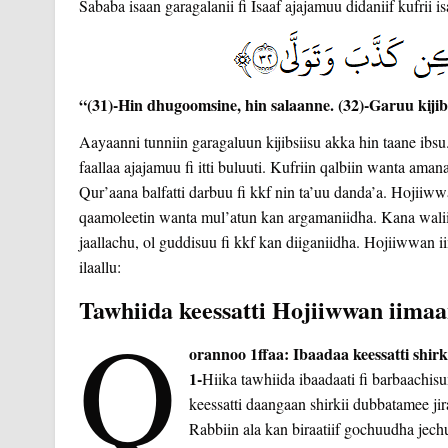
Sababa isaan garagalanii fi Isaaf ajajamuu didaniif kufrii 
“(31)-Hin dhugoomsine, hin salaanne. (32)-Garuu kijib
Aayaanni tunniin garagaluun kijibsiisu akka hin taane ibs
faallaa ajajamuu fi itti buluuti. Kufriin qalbiin wanta ama
Qur’aana balfatti darbuu fi kkf nin ta’uu danda’a. Hojiiw
qaamoleetin wanta mul’atun kan argamaniidha. Kana walii
jaallachu, ol guddisuu fi kkf kan diiganiidha. Hojiiwwan 
ilaallu:
Tawhiida keessatti Hojiiwwan iimaa
Q
orannoo 1ffaa: Ibaadaa keessatti shirk
1-
Hiika tawhiida ibaadaati fi barbaachis
keessatti daangaan shirkii dubbatamee ji
Rabbiin ala kan biraatiif gochuudha jechu