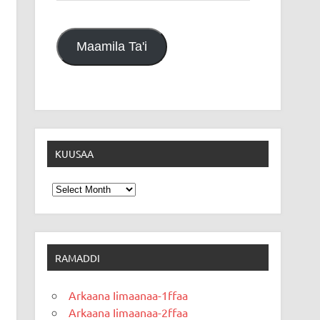
Maamila Ta'i
KUUSAA
Kuusaa
RAMADDI
Arkaana Iimaanaa-1ffaa
Arkaana Iimaanaa-2ffaa