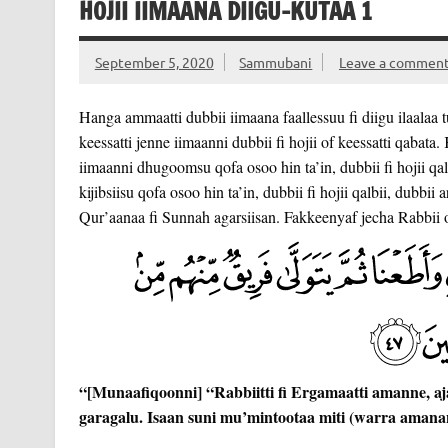
HOJII IIMAANA DIIGU-KUTAA 1
September 5, 2020
Sammubani
Leave a commen
Hanga ammaatti dubbii iimaana faallessuu fi diigu ilaalaa
keessatti jenne iimaanni dubbii fi hojii of keessatti qabata
iimaanni dhugoomsu qofa osoo hin ta’in, dubbii fi hojii qalb
kijibsiisu qofa osoo hin ta’in, dubbii fi hojii qalbii, dubb
Qur’aanaa fi Sunnah agarsiisan. Fakkeenyaf jecha Rabbii o
“[Munaafiqoonni] “Rabbiitti fi Ergamaatti amanne, aja
garagalu. Isaan suni mu’mintootaa miti (warra amanani