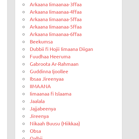
Arkaana Iimaanaa-3ffaa
Arkaana Iimaanaa-4ffaa
Arkaana Iimaanaa-5ffaa
Arkaana Iimaanaa-5ffaa
Arkaana Iimaanaa-6ffaa
Beekumsa
Dubbii fi Hojii Iimaana Diigan
Fuudhaa Heeruma
Gabroota Ar-Rahmaan
Guddinna Ijoollee
Ibsaa Jireenyaa
IIMAANA
Iimaanaa fi Islaama
Jaalala
Jajjabeenya
Jireenya
Nikaah Buusu (Hiikkaa)
Obsa
Qalbii