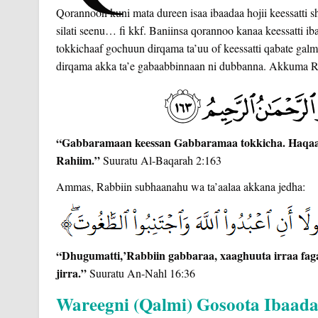
Qorannoon kuni mata dureen isaa ibaadaa hojii keessatti shi
silati seenu… fi kkf. Baniinsa qorannoo kanaa keessatti 
tokkichaaf gochuun dirqama ta’uu of keessatti qabate gal
dirqama akka ta’e gabaabbinnaan ni dubbanna. Akkuma Ra
“Gabbaramaan keessan Gabbaramaa tokkicha. Haqaan
Rahiim.”
Suuratu Al-Baqarah 2:163
Ammas, Rabbiin subhaanahu wa ta’aalaa akkana jedha:
“Dhugumatti,’Rabbiin gabbaraa, xaaghuuta irraa fag
jirra.”
Suuratu An-Nahl 16:36
Wareegni (Qalmi) Gosoota Ibaada