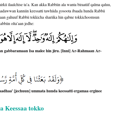
rkii ilaalchise ta’a. Kan akka Rabbiin ala wanta biraatiif qalma qaluu,
ibaadawwan kanniin keessatti tawhiida gosoota ibaada hunda Rabbii
maan gahuuf Rabbii tokkicha shariika hin qabne tokkichoomsun
bbiin olta’aan jedhe:
 gabbaramaan Isa malee hin jiru. [Inni] Ar-Rahmaan Ar-
aadhaa’ [jechuun] ummata hunda keessatti ergamaa erginee
a Keessaa tokko