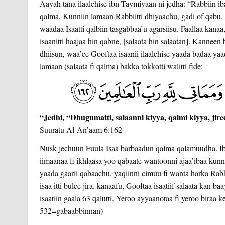
Aayah tana ilaalchise ibn Taymiyaan ni jedha: “Rabbiin iba
qalma. Kunniin lamaan Rabbiitti dhiyaachu, gadi of qabu, Is
waadaa Isaatti qalbiin tasgabbaa’u agarsiisu. Faallaa kanaa
isaanitti haajaa hin qabne, [salaata hin salaatan]. Kann
dhiisun, waa’ee Gooftaa isaanii ilaalchise yaada badaa yaad
lamaan (salaata fi qalma) bakka tokkotti walitti fide:
“Jedhi, “Dhugumatti,
salaanni kiyya, qalmi kiyya
, jir
Suuratu Al-An’aam 6:162
Nusk jechuun Fuula Isaa barbaadun qalma qalamuudha. Iba
iimaanaa fi ikhlaasa yoo qabaate wantoonni ajaa’ibaa kunni
yaada gaarii qabaachu, yaqiinni cimuu fi wanta harka Rabb
isaa itti bulee jira. kanaafu, Gooftaa isaatiif salaata kan 
isaatiin gaala 63 qalutti. Yeroo ayyaanotaa fi yeroo biraa 
532=gabaabbinnan)