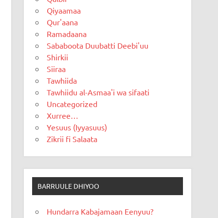
Qiyaamaa
Qur'aana
Ramadaana
Sababoota Duubatti Deebi'uu
Shirkii
Siiraa
Tawhiida
Tawhiidu al-Asmaa'i wa sifaati
Uncategorized
Xurree…
Yesuus (Iyyasuus)
Zikrii fi Salaata
BARRUULE DHIYOO
Hundarra Kabajamaan Eenyuu?