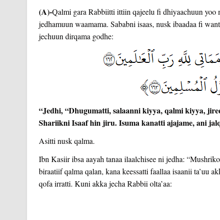
(A)-
Qalmi gara Rabbiitti ittiin qajeelu fi dhiyaachuun yoo
jedhamuun waamama. Sababni isaas, nusk ibaadaa fi wanta
jechuun dirqama godhe:
“Jedhi, “Dhugumatti, salaanni kiyya, qalmi kiyya, jire
Shariikni Isaaf hin jiru. Isuma kanatti ajajame, ani j
Asitti nusk qalma.
Ibn Kasiir ibsa aayah tanaa ilaalchisee ni jedha: “Mushrik
biraatiif qalma qalan, kana keessatti faallaa isaanii ta’uu 
qofa irratti. Kuni akka jecha Rabbii olta’aa: