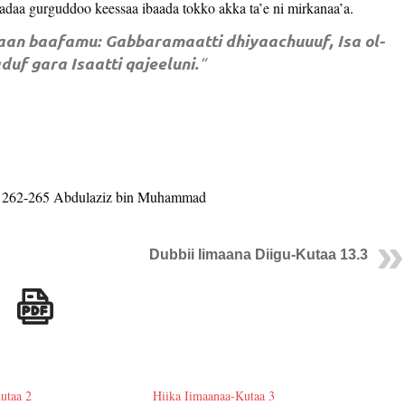
adaa gurguddoo keessaa ibaada tokko akka ta’e ni mirkanaa’a.
ddaan baafamu: Gabbaramaatti dhiyaachuuuf, Isa ol-
duf gara Isaatti qajeeluni.
“
a 262-265 Abdulaziz bin Muhammad
Dubbii Iimaana Diigu-Kutaa 13.3
utaa 2
Hiika Iimaanaa-Kutaa 3