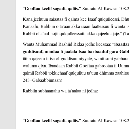
Gooftaa keetif sagadi, qaliis.”
“
Suuratu Al-Kawsar 108:
Kana jechuun salaataa fi qalma kee Isaaf qulqulleessi. D
Kanaafu, Rabbiin olta’aan akka isaan faallessuu fi wanta is
Rabbii olta’aaf hojii qulqulleessutti akka qajeelu ajaje.” (T
ibaadan
Wanta Muhammad Rashiid Ridaa jedhe keessaa: “
guddisuuf, mindaa fi jaalala Isaa barbaaduf gara Ga
ittiin qajeelu fi isa ol-guddisuu niyyate, wanti suni gabba
waluma qixa. Ibaadaan Rabbii Gooftaa gabrootaa fi Uumaa i
qalmii Rabbii tokkichaaf qulqulluu ta’uun dhimma zaahira
243=Gabaabbinnaan)
Rabbiin subhaanahu wa ta’aalaa ni jedha:
Gooftaa keetif sagadi, qaliis.”
“
Suuratu Al-Kawsar 108: