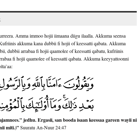
t
 turreera. Amma immoo hojii iimaana diigu ilaalla. Akkuma seensa
. Kufriinis akkuma kana dubbii fi hojii of keessatti qabata. Akkuma
ii, dubbii arrabaa fi hojii qaamolee of keessatti qabatu, kufriinis
ii arrabaa fi hojii qaamolee of keessatti qabata. Akkuma keeyyattoonni
lta’aa:
jamnees.” jedhu. Ergasii, san booda isaan keessaa gareen wayii ni
i miti.)”
Suuratu An-Nuur 24:47