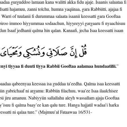
adaa gurguddoo lamaan kana walitti akka fidu ajaje. Isaanis salaataa fi
atti hajamuu, zanni tolchu, humna yaqiinaa, gara Rabbiitti, ajajaa fi
, Warri of tuulanii fi durummaa salaata isaanii keessatti gara Gooftaa
een biroo immoo hiyyummaa sodaachun, hiyyeeyyi gargaaru fi nyaachisuu
un Isaaf jedhanii qalma hin qalan. Kanaafi, jecha Isaa keessatti isaan
eenyi tiyyaa fi duuti tiyya Rabbii Gooftaa aalamaa hundaatifii.
”
adaa qabeenyaa keessaa isa guddaa ta’eedha. Qalma isaa keessatti
in gabrichaaf ni argamu: Rabbiin filachuu, waa’ee Isaa ilaalchisee
ii jiru amanuu. Nabiyyiin sallallahu aleyh wassallam ajaja Gooftaa
baay’isuu fi qalma baay’ee kan qalu ture. Hanga hajjatil wadaa’i harka
keessatti ni qalaa ture.” (Majmuu’al Fataawaa 16/531-