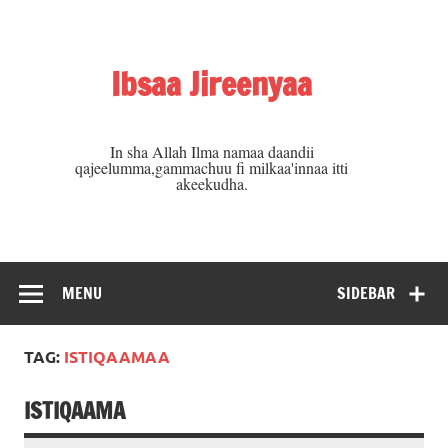
Skip
to
content
Ibsaa Jireenyaa
In sha Allah Ilma namaa daandii
qajeelumma,gammachuu fi milkaa'innaa itti
akeekudha.
MENU
SIDEBAR
TAG:
ISTIQAAMAA
ISTIQAAMA