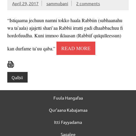
April 29, 2017
sammubani
2 comments
“Istiqaama jechuun namni tokko haala Rabbiin (subhaanahu
wa ta’aala) ajajetti shari’aa Rabbii irratti gadi dhaabbachuu fi
hordofuudha. Kuni immoo iklaasan (Rabbiif qulqulleessun)
kan durfame ta’uu qaba.”
READ MORE
Qalbii
Fuula Hangafaa
Qur’aana Kabajamaa
Itti Fayyadama
Sagalee