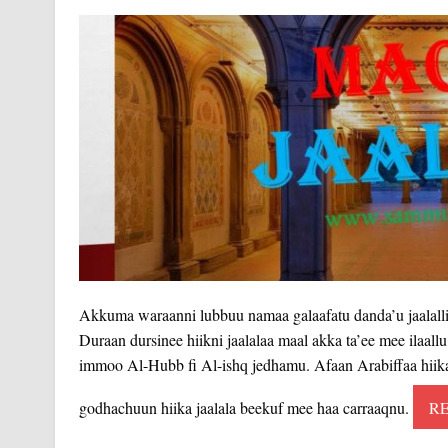
Akkuma waraanni lubbuu namaa galaafatu danda’u jaalalli
Duraan dursinee hiikni jaalalaa maal akka ta’ee mee ilaall
immoo Al-Hubb fi Al-ishq jedhamu. Afaan Arabiffaa hiika g
godhachuun hiika jaalala beekuf mee haa carraaqnu.
R