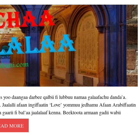
s yoo daangaa darbee qalbii fi lubbuu namaa galaafachu danda’a.
u. Jaalalli afaan ingiffaatin ‘Love’ yommuu jedhamu Afaan Arabiffaatin
aarii fi bal’aa jaalalaaf kenna. Beektoota armaan gadii wabii
EAD MORE