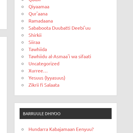
Qiyaamaa
Qur'aana
Ramadaana
Sababoota Duubatti Deebi'uu
Shirkii
Siiraa
Tawhiida
Tawhiidu al-Asmaa'i wa sifaati
Uncategorized
Xurree…
Yesuus (Iyyasuus)
Zikrii fi Salaata
BARRUULE DHIYOO
Hundarra Kabajamaan Eenyuu?