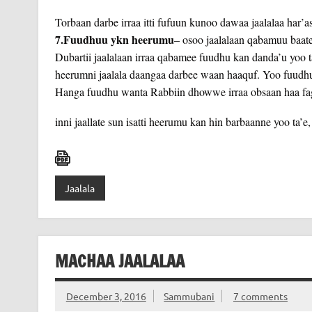
Torbaan darbe irraa itti fufuun kunoo dawaa jaalalaa har’as 
7.Fuudhuu ykn heerumu
– osoo jaalalaan qabamuu baat
Dubartii jaalalaan irraa qabamee fuudhu kan danda’u yo
heerumni jaalala daangaa darbee waan haaquf. Yoo fuudhun 
Hanga fuudhu wanta Rabbiin dhowwe irraa obsaan haa faga
inni jaallate sun isatti heerumu kan hin barbaanne yoo ta’
Jaalala
MACHAA JAALALAA
December 3, 2016
Sammubani
7 comments