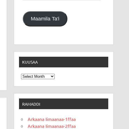
Maamila Ta'i
KUUSAA
Kuusaa
RAMADDI
Arkaana Iimaanaa-1ffaa
Arkaana Iimaanaa-2ffaa