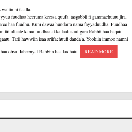
waliin ni ilaalla.
eyyuu fuudhaa heeruma keessa quufa, tasgabbii fi gammachuutu jira.
o ta’ee haa fuudhu. Kuni dawaa hundarra nama fayyaduudha. Fuudhaa
itti ulfaate karaa fuudhaa akka laaffisuuf gara Rabbii haa baqatu.
atu. Tarii hawwiin isaa ariifachuufi danda’a. Yookiin immoo namni
e, haa obsu. Jabeenyaf Rabbiin haa kadhatu.
READ MORE