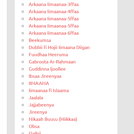
Arkaana Iimaanaa-3ffaa
Arkaana Iimaanaa-4ffaa
Arkaana Iimaanaa-5ffaa
Arkaana Iimaanaa-5ffaa
Arkaana Iimaanaa-6ffaa
Beekumsa
Dubbii fi Hojii Iimaana Diigan
Fuudhaa Heeruma
Gabroota Ar-Rahmaan
Guddinna Ijoollee
Ibsaa Jireenyaa
IIMAANA
Iimaanaa fi Islaama
Jaalala
Jajjabeenya
Jireenya
Nikaah Buusu (Hiikkaa)
Obsa
Qalbii