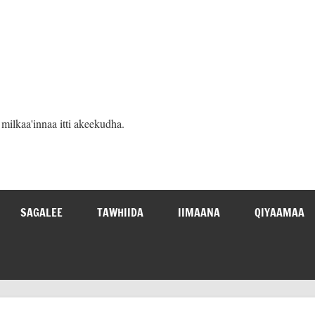
ilkaa'innaa itti akeekudha.
SAGALEE
TAWHIIDA
IIMAANA
QIYAAMAA