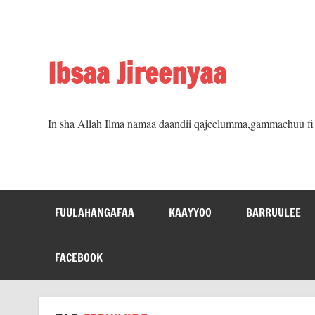
Skip
to
content
Ibsaa Jireenyaa
In sha Allah Ilma namaa daandii qajeelumma,gammachuu fi m
FUULAHANGAFAA
KAAYYOO
BARRUULEE
FACEBOOK