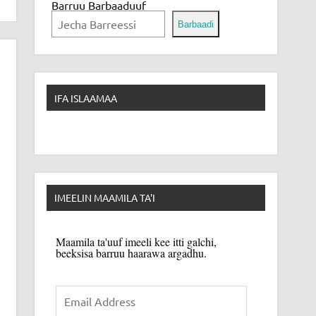
Barruu Barbaaduuf
Barbaadi
IFA ISLAAMAA
IMEELIN MAAMILA TA'I
Maamila ta'uuf imeeli kee itti galchi,
beeksisa barruu haarawa argadhu.
Email
Address