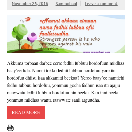
November 26, 2016
Sammubani
Leave a comment
Akkuma torbaan darbee eerre fedhii lubbuu hordofuun miidhaa
baay’ee fida. Namni tokko fedhii lubbuu hordofuu yookiin
hordofuu dhiisu isaa akkamitti beekaa? Yeroo baay’ee namtichi
fedhii lubbuu hordofuu, yommuu gocha fedhiin isaa itti ajajju
raawwatu fedhii lubbuu hordofuu hin beeku. Kan inni beeku
yommuu miidhaa wanta raawwate sanii arguudha.
READ MORE