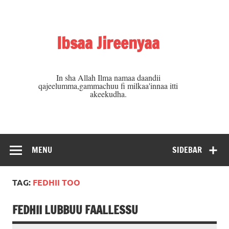
Skip
to
content
Ibsaa Jireenyaa
In sha Allah Ilma namaa daandii
qajeelumma,gammachuu fi milkaa'innaa itti
akeekudha.
MENU
SIDEBAR
TAG:
FEDHII TOO
FEDHII LUBBUU FAALLESSU