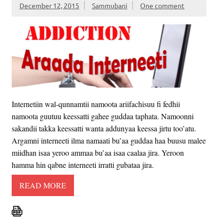
December 12, 2015
Sammubani
One comment
Internetiin wal-qunnamtii namoota ariifachisuu fi fedhii
namoota guutuu keessatti gahee guddaa taphata. Namoonni
sakandii takka keessatti wanta addunyaa keessa jirtu too’atu.
Argamni interneeti ilma namaati bu’aa guddaa haa buusu malee
miidhan isaa yeroo ammaa bu’aa isaa caalaa jira. Yeroon
hamma hin qabne interneeti irratti gubataa jira.
READ MORE