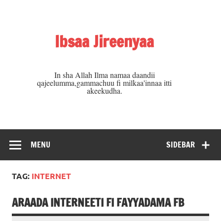
Skip
to
content
Ibsaa Jireenyaa
In sha Allah Ilma namaa daandii
qajeelumma,gammachuu fi milkaa'innaa itti
akeekudha.
MENU
SIDEBAR
TAG:
INTERNET
ARAADA INTERNEETI FI FAYYADAMA FB