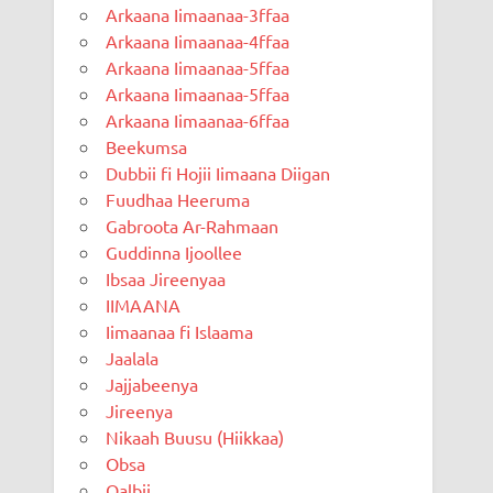
Arkaana Iimaanaa-3ffaa
Arkaana Iimaanaa-4ffaa
Arkaana Iimaanaa-5ffaa
Arkaana Iimaanaa-5ffaa
Arkaana Iimaanaa-6ffaa
Beekumsa
Dubbii fi Hojii Iimaana Diigan
Fuudhaa Heeruma
Gabroota Ar-Rahmaan
Guddinna Ijoollee
Ibsaa Jireenyaa
IIMAANA
Iimaanaa fi Islaama
Jaalala
Jajjabeenya
Jireenya
Nikaah Buusu (Hiikkaa)
Obsa
Qalbii