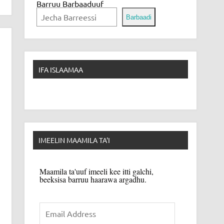
Barruu Barbaaduuf
Barbaadi
IFA ISLAAMAA
IMEELIN MAAMILA TA'I
Maamila ta'uuf imeeli kee itti galchi,
beeksisa barruu haarawa argadhu.
Email
Address