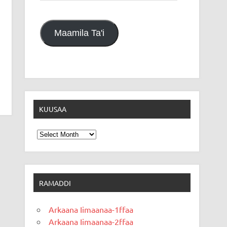
Maamila Ta'i
KUUSAA
Kuusaa
RAMADDI
Arkaana Iimaanaa-1ffaa
Arkaana Iimaanaa-2ffaa