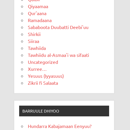
Qiyaamaa
Qur'aana
Ramadaana
Sababoota Duubatti Deebi'uu
Shirkii
Siiraa
Tawhiida
Tawhiidu al-Asmaa'i wa sifaati
Uncategorized
Xurree…
Yesuus (Iyyasuus)
Zikrii fi Salaata
BARRUULE DHIYOO
Hundarra Kabajamaan Eenyuu?