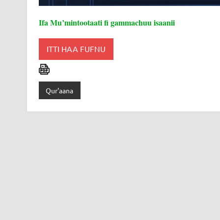
Ifa Mu’mintootaati fi gammachuu isaanii
ITTI HAA FUFNU
Qur'aana