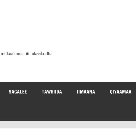
ilkaa'innaa itti akeekudha.
SAGALEE
TAWHIIDA
IIMAANA
QIYAAMAA