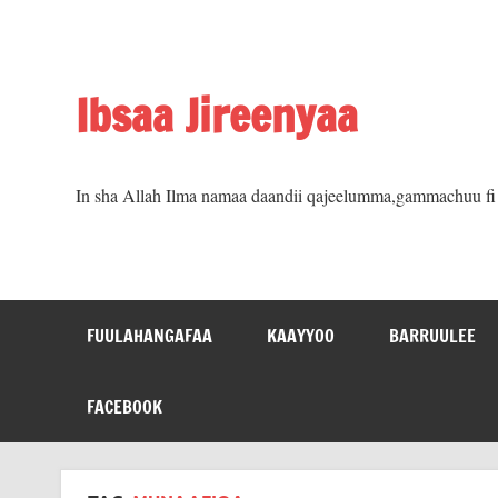
Skip
to
content
Ibsaa Jireenyaa
In sha Allah Ilma namaa daandii qajeelumma,gammachuu fi m
FUULAHANGAFAA
KAAYYOO
BARRUULEE
FACEBOOK