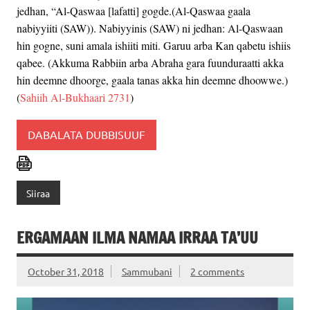
jedhan, “Al-Qaswaa [lafatti] gogde.(Al-Qaswaa gaala
nabiyyiiti (SAW)). Nabiyyinis (SAW) ni jedhan: Al-Qaswaan
hin gogne, suni amala ishiiti miti. Garuu arba Kan qabetu ishiis
qabee. (Akkuma Rabbiin arba Abraha gara fuunduraatti akka
hin deemne dhoorge, gaala tanas akka hin deemne dhoowwe.)
(
Sahiih Al-Bukhaari 2731
)
DABALATA DUBBISUUF
Siiraa
ERGAMAAN ILMA NAMAA IRRAA TA’UU
October 31, 2018
Sammubani
2 comments