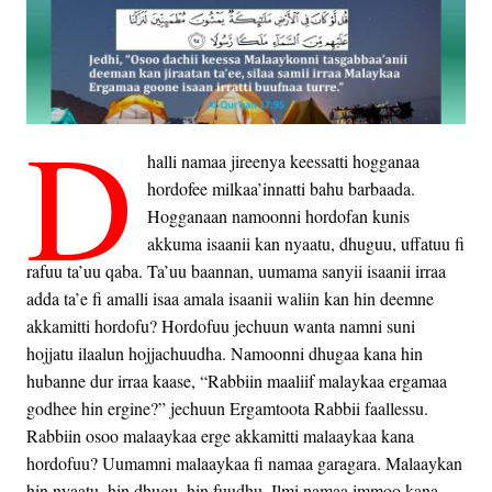
D
halli namaa jireenya keessatti hogganaa
hordofee milkaa’innatti bahu barbaada.
Hogganaan namoonni hordofan kunis
akkuma isaanii kan nyaatu, dhuguu, uffatuu fi
rafuu ta’uu qaba. Ta’uu baannan, uumama sanyii isaanii irraa
adda ta’e fi amalli isaa amala isaanii waliin kan hin deemne
akkamitti hordofu? Hordofuu jechuun wanta namni suni
hojjatu ilaalun hojjachuudha. Namoonni dhugaa kana hin
hubanne dur irraa kaase, “Rabbiin maaliif malaykaa ergamaa
godhee hin ergine?” jechuun Ergamtoota Rabbii faallessu.
Rabbiin osoo malaaykaa erge akkamitti malaaykaa kana
hordofuu? Uumamni malaaykaa fi namaa garagara. Malaaykan
hin nyaatu, hin dhugu, hin fuudhu. Ilmi namaa immoo kana