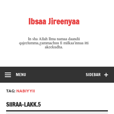
Skip
to
content
Ibsaa Jireenyaa
In sha Allah Ilma namaa daandii
qajeelumma,gammachuu fi milkaa'innaa itti
akeekudha.
MENU
SIDEBAR
TAG:
NABIYYII
SIIRAA-LAKK.5