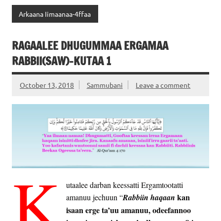
Arkaana Iimaanaa-4ffaa
RAGAALEE DHUGUMMAA ERGAMAA
RABBII(SAW)-KUTAA 1
October 13, 2018
Sammubani
Leave a comment
K
utaalee darban keessatti Ergamtootatti
kan
amanuu jechuun “
Rabbiin haqaan
isaan erge ta’uu amanuu, odeefannoo