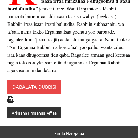
isaan irraa mirkanaa’e dhugoomsu fi isaan
hordofuudha
”
jennee turree. Wanti Ergamtoota Rabbii
namoota biroo irraa adda isaan taasisu wahyii (beeksisa)
Rabbiin irraa isaan irratti bu’uudha. Rabbiin subhaanahu wa
ta’aala nama tokko Ergamaa Isaa gochuu yoo barbaade,
ragaalee fi mu’jizaa (raajii) adda addaan gargaara. Namni tokko
“Ani Ergamaa Rabbiiti na hordofaa” yoo jedhe, wanta oduu
isaa kana dhugoomsu fidu qaba. Ragaalee armaan gadi keessaa
ragaa tokkoon ykn sani oliin dhugummaa Ergamaa Rabbii
agarsiisuun ni danda’ama:
DABALATA DUBBISI
Arkaana Iimaanaa-4ffaa
Fuula Hangafaa