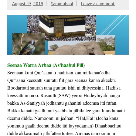
August 15, 2019
Sammubani
Leave a comment
Seenaa Warra Arbaa (As’haabul Fiil)
Seenaan kuni Qur’aana fi hadiisan kan mirkanaa’edha.
Qur’aana keessatti suuratu fiil gara seenaa kanaa akeekti.
Boodarratti suurah tana guutuu ishii ni dhiyeessina. Hadiisa
keessatti immoo: Rasuulli (SAW) yeroo Hudeybiyah hanga
bakka As-Saniyyah jedhamtu gahanitti adeemsa itti fufan.
Bakka kanatti gaalli inni yaabbatu jilbifattee gara fuunduraatti
deemu didde. Namoonni ni jedhan, “Hal,Hal! (Jecha kana
yommuu gaalli deemu didde itti fayyadaman) Dhaabbachuu
didde akkasumatti jilbifattee turtee. Ammas namoonni ni