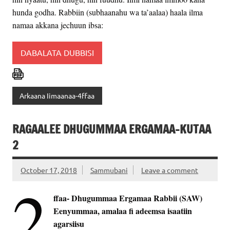
hunda godha. Rabbiin (subhaanahu wa ta’aalaa) haala ilma
namaa akkana jechuun ibsa:
DABALATA DUBBISI
Arkaana Iimaanaa-4ffaa
RAGAALEE DHUGUMMAA ERGAMAA-KUTAA
2
October 17, 2018
Sammubani
Leave a comment
2
ffaa- Dhugummaa Ergamaa Rabbii (SAW)
Eenyummaa, amalaa fi adeemsa isaatiin
agarsiisu