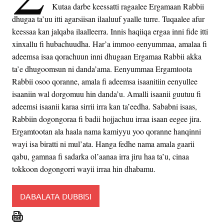
Kutaa darbe keessatti ragaalee Ergamaan Rabbii
dhugaa ta’uu itti agarsiisan ilaaluuf yaalle turre. Tuqaalee afur
keessaa kan jalqaba ilaalleerra. Innis haqiiqa ergaa inni fide itti
xinxallu fi hubachuudha. Har’a immoo eenyummaa, amalaa fi
adeemsa isaa qorachuun inni dhugaan Ergamaa Rabbii akka
ta’e dhugoomsun ni danda’ama. Eenyummaa Ergamtoota
Rabbii osoo qoranne, amala fi adeemsa isaanitiin eenyullee
isaaniin wal dorgomuu hin danda’u. Amalli isaanii guutuu fi
adeemsi isaanii karaa sirrii irra kan ta’eedha. Sababni isaas,
Rabbiin dogongoraa fi badii hojjachuu irraa isaan eegee jira.
Ergamtootan ala haala nama kamiyyu yoo qoranne hanqinni
wayi isa biratti ni mul’ata. Hanga fedhe nama amala gaarii
qabu, gamnaa fi sadarka ol’aanaa irra jiru haa ta’u, cinaa
tokkoon dogongorri wayii irraa hin dhabamu.
DABALATA DUBBISI