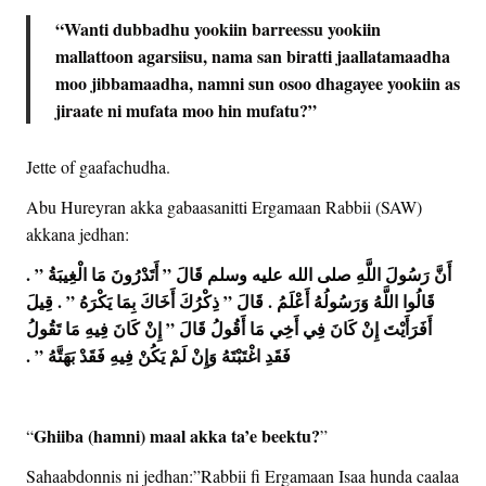
“Wanti dubbadhu yookiin barreessu yookiin
mallattoon agarsiisu, nama san biratti jaallatamaadha
moo jibbamaadha, namni sun osoo dhagayee yookiin as
jiraate ni mufata moo hin mufatu?”
Jette of gaafachudha.
Abu Hureyran akka gabaasanitti Ergamaan Rabbii (SAW)
akkana jedhan:
‏ أَنَّ رَسُولَ اللَّهِ صلى الله عليه وسلم قَالَ ‏”‏ أَتَدْرُونَ مَا الْغِيبَةُ ‏”‏ ‏.‏
قَالُوا اللَّهُ وَرَسُولُهُ أَعْلَمُ ‏.‏ قَالَ ‏”‏ ذِكْرُكَ أَخَاكَ بِمَا يَكْرَهُ ‏”‏ ‏.‏ قِيلَ
أَفَرَأَيْتَ إِنْ كَانَ فِي أَخِي مَا أَقُولُ قَالَ ‏”‏ إِنْ كَانَ فِيهِ مَا تَقُولُ
فَقَدِ اغْتَبْتَهُ وَإِنْ لَمْ يَكُنْ فِيهِ فَقَدْ بَهَتَّهُ ‏”‏ ‏.‏
Ghiiba (hamni) maal akka ta’e beektu?
“
”
Sahaabdonnis ni jedhan:”Rabbii fi Ergamaan Isaa hunda caalaa