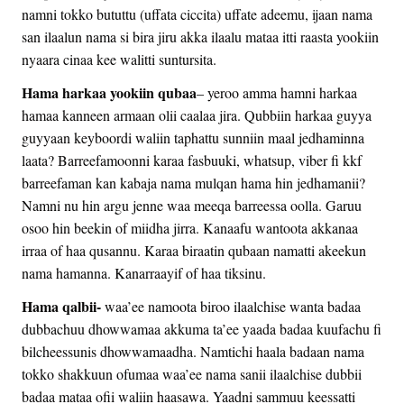
namni tokko bututtu (uffata ciccita) uffate adeemu, ijaan nama
san ilaalun nama si bira jiru akka ilaalu mataa itti raasta yookiin
nyaara cinaa kee walitti suntursita.
Hama harkaa yookiin qubaa
– yeroo amma hamni harkaa
hamaa kanneen armaan olii caalaa jira. Qubbiin harkaa guyya
guyyaan keyboordi waliin taphattu sunniin maal jedhaminna
laata? Barreefamoonni karaa fasbuuki, whatsup, viber fi kkf
barreefaman kan kabaja nama mulqan hama hin jedhamanii?
Namni nu hin argu jenne waa meeqa barreessa oolla. Garuu
osoo hin beekin of miidha jirra. Kanaafu wantoota akkanaa
irraa of haa qusannu. Karaa biraatin qubaan namatti akeekun
nama hamanna. Kanarraayif of haa tiksinu.
Hama qalbii-
waa’ee namoota biroo ilaalchise wanta badaa
dubbachuu dhowwamaa akkuma ta’ee yaada badaa kuufachu fi
bilcheessunis dhowwamaadha. Namtichi haala badaan nama
tokko shakkuun ofumaa waa’ee nama sanii ilaalchise dubbii
badaa mataa ofii waliin haasawa. Yaadni sammuu keessatti