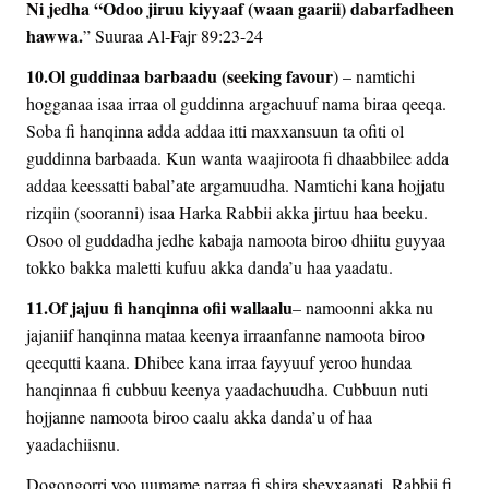
Ni jedha “Odoo jiruu kiyyaaf (waan gaarii) dabarfadheen
hawwa.
” Suuraa Al-Fajr 89:23-24
10.Ol guddinaa barbaadu (seeking favour
) – namtichi
hogganaa isaa irraa ol guddinna argachuuf nama biraa qeeqa.
Soba fi hanqinna adda addaa itti maxxansuun ta ofiti ol
guddinna barbaada. Kun wanta waajiroota fi dhaabbilee adda
addaa keessatti babal’ate argamuudha. Namtichi kana hojjatu
rizqiin (sooranni) isaa Harka Rabbii akka jirtuu haa beeku.
Osoo ol guddadha jedhe kabaja namoota biroo dhiitu guyyaa
tokko bakka maletti kufuu akka danda’u haa yaadatu.
11.Of jajuu fi hanqinna ofii wallaalu
– namoonni akka nu
jajaniif hanqinna mataa keenya irraanfanne namoota biroo
qeequtti kaana. Dhibee kana irraa fayyuuf yeroo hundaa
hanqinnaa fi cubbuu keenya yaadachuudha. Cubbuun nuti
hojjanne namoota biroo caalu akka danda’u of haa
yaadachiisnu.
Dogongorri yoo uumame narraa fi shira sheyxaanati. Rabbii fi