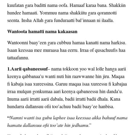
kuufatan gara baditti nama oofa. Hamaaf karaa bana. Shakkiin
hundee hamaati. Yommuu nama shakkiitu gara qorannotti
seenta. Insha Allah gara funduraatti bal’innaan ni ilaalla.
Wantoota hamatti nama kakaasan
Wantoonni baay’een gara cubbuu hamaa kanatti nama harkisu.
Isaan keessaa mee muraasa haa eerru. Irraa of qusachuufis haa
tattaafannu.
1.Aarii qabaneessuf
– nama tokkoon yoo wal lolle hanga aarii
keenya qabbanaa’u wanti nuti hin raawwanne hin jiru. Maqaa
fi kabaja isaa xureessina. Garuu maqaa isaa xureessu fi kabajaa
irraa mulqun gonkumaa aari keenya qabaneessu hin danda’u.
Inuma aarii irratti aarii dabala, badii irratti badii dhala. Kana
hundarra dallansuu ofii too’achuu badii baay’ee hanbisa.
“
Namni wanti isa gubu laphee isaa keessaa akka bahuuf nama
hamatu dallansuu ofii too’ate hin jedhamu
.”