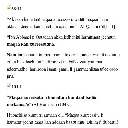
“Akkaan hamataa(maqaa xureessaa), walitti naqaadhaan
akkaan deema kan ta’eef hin ajajamin.” [AI-Qalam (68): 11]
hammaaz
“Ibn Abbaasi fi Qatadaan akka jedhanitti
jechuun
maqaa kan xureessudha
.
Namiim
jechuun immoo namni tokko namoota walitti naquu fi
oduu baadhachuun hariiroo isaani balleessuf yommuu
adeemudha, hariiroon isaani gaarii fi gammachiisaa ta’ee osoo
jiru.”
Maqaa xureessitu fi hamattuu hundaaf badiin
“
mirkanaa’e
” (Al-Humazah (104): 1]
Hubachiisa xumurri armaan olii “Maqaa xurreessitu fi
hamattu”jedhu saala kan addaan baasu miti. Dhiira fi dubartiif