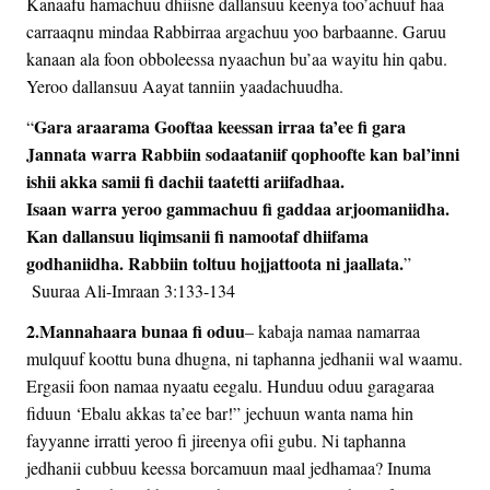
Kanaafu hamachuu dhiisne dallansuu keenya too’achuuf haa
carraaqnu mindaa Rabbirraa argachuu yoo barbaanne. Garuu
kanaan ala foon obboleessa nyaachun bu’aa wayitu hin qabu.
Yeroo dallansuu Aayat tanniin yaadachuudha.
Gara araarama Gooftaa keessan irraa ta’ee fi gara
“
Jannata warra Rabbiin sodaataniif qophoofte kan bal’inni
ishii akka samii fi dachii taatetti ariifadhaa.
Isaan warra yeroo gammachuu fi gaddaa arjoomaniidha.
Kan dallansuu liqimsanii fi namootaf dhiifama
godhaniidha. Rabbiin toltuu hojjattoota ni jaallata.
”
Suuraa Ali-Imraan 3:133-134
2.Mannahaara bunaa fi oduu
– kabaja namaa namarraa
mulquuf koottu buna dhugna, ni taphanna jedhanii wal waamu.
Ergasii foon namaa nyaatu eegalu. Hunduu oduu garagaraa
fiduun ‘Ebalu akkas ta’ee bar!” jechuun wanta nama hin
fayyanne irratti yeroo fi jireenya ofii gubu. Ni taphanna
jedhanii cubbuu keessa borcamuun maal jedhamaa? Inuma