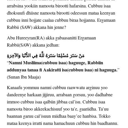
arrabsina yookiin namoota birootti hafarsina. Cubbuu isaa
dhoksuufi dhiisne namoota birootti odeessun mataa keenyan
cubbuu inni hojjate caalaa cubbuu biraa hojjanna. Ergamaan
Rabbii (SAW) akkana hin jenne?
Abu Hureeyran(RA) akka gabaasanitti Ergamaan
Rabbii(SAW) akkana jedhan:
‏ مَنْ سَتَرَ مُسْلِمًا سَتَرَهُ للَّهُ فِي الدُّنْيَا وَالآخِرَةِ
Namni Musliima(cubbuu isaa) haguuge, Rabbiin
“
addunyaa tanaa fi Aakiratti isa(cubbuu isaa) ni haguuga.
”
(Sunan Ibn Maaja)
Kanaafu yommuu namni cubbuu raawwatu arginuu yoo
dandeenye harkaan jijjiruu, arrabaan gorsuu, yoo dadhabne
immoo cubbuu isaa qalbiin jibbaa cal’isu. Cubbuu isaa
namoota biroo akkeekachisuuf yoo ta’e, gaariidha. Ta’uu
baannan garuu cal’isuun miidhaa baay’ee hanbisa. Tokko
mataa keenya irratti nama hamachuun cubbuu hin baadhannu.