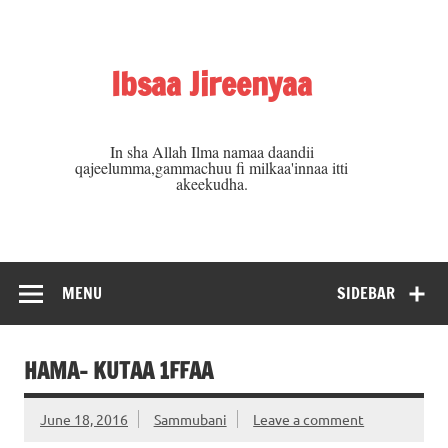
Skip
to
content
Ibsaa Jireenyaa
In sha Allah Ilma namaa daandii
qajeelumma,gammachuu fi milkaa'innaa itti
akeekudha.
MENU
SIDEBAR
HAMA- KUTAA 1FFAA
June 18, 2016
Sammubani
Leave a comment