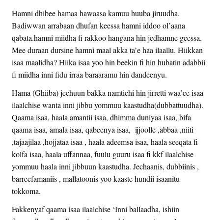
Hamni dhibee hamaa hawaasa kamuu huuba jiruudha.
Badiwwan arrabaan dhufan keessa hamni iddoo ol’aana
qabata.hamni miidha fi rakkoo hangana hin jedhamne geessa.
Mee duraan dursine hamni maal akka ta’e haa ilaallu. Hiikkan
isaa maalidha? Hiika isaa yoo hin beekin fi hin hubatin adabbii
fi miidha inni fidu irraa baraaramu hin dandeenyu.
Hama (Ghiiba) jechuun bakka namtichi hin jirretti waa’ee isaa
ilaalchise wanta inni jibbu yommuu kaastudha(dubbattuudha).
Qaama isaa, haala amantii isaa, dhimma duniyaa isaa, bifa
qaama isaa, amala isaa, qabeenya isaa, ijjoolle ,abbaa ,niiti
,tajaajilaa ,hojjataa isaa , haala adeemsa isaa, haala seeqata fi
kolfa isaa, haala uffannaa, fuulu guuru isaa fi kkf ilaalchise
yommuu haala inni jibbuun kaastudha. Jechaanis, dubbiinis ,
barreefamaniis , mallatoonis yoo kaaste hundii isaanitu
tokkoma.
Fakkenyaf qaama isaa ilaalchise ‘Inni ballaadha, ishiin