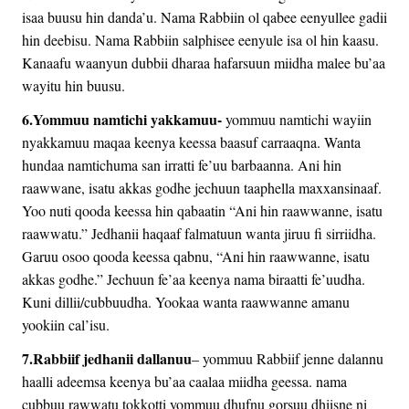
isaa buusu hin danda’u. Nama Rabbiin ol qabee eenyullee gadii
hin deebisu. Nama Rabbiin salphisee eenyule isa ol hin kaasu.
Kanaafu waanyun dubbii dharaa hafarsuun miidha malee bu’aa
wayitu hin buusu.
6.Yommuu namtichi yakkamuu-
yommuu namtichi wayiin
nyakkamuu maqaa keenya keessa baasuf carraaqna. Wanta
hundaa namtichuma san irratti fe’uu barbaanna. Ani hin
raawwane, isatu akkas godhe jechuun taaphella maxxansinaaf.
Yoo nuti qooda keessa hin qabaatin “Ani hin raawwanne, isatu
raawwatu.” Jedhanii haqaaf falmatuun wanta jiruu fi sirriidha.
Garuu osoo qooda keessa qabnu, “Ani hin raawwanne, isatu
akkas godhe.” Jechuun fe’aa keenya nama biraatti fe’uudha.
Kuni dillii/cubbuudha. Yookaa wanta raawwanne amanu
yookiin cal’isu.
7.Rabbiif jedhanii dallanuu
– yommuu Rabbiif jenne dalannu
haalli adeemsa keenya bu’aa caalaa miidha geessa. nama
cubbuu rawwatu tokkotti yommuu dhufnu gorsuu dhiisne ni