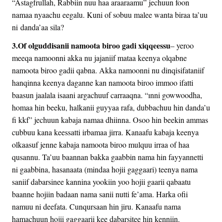
“Astagfrullah, Rabbiin nuu haa araaraamu” jechuun foon
namaa nyaachu eegalu. Kuni of sobuu malee wanta biraa ta’uu
ni danda’aa sila?
3.Of olguddisanii namoota biroo gadi xiqqeessu
– yeroo
meeqa namoonni akka nu jajaniif mataa keenya olqabne
namoota biroo gadii qabna. Akka namoonni nu dinqisifataniif
hanqinna keenya daganne kan namoota biroo immoo ifatti
baasun jaalala isaani argachuuf carraaqna. “ınni gowwoodha,
homaa hin beeku, halkanii guyyaa rafa, dubbachuu hin danda’u
fi kkf” jechuun kabaja namaa dhiinna. Osoo hin beekin ammas
cubbuu kana keessatti irbamaa jirra. Kanaafu kabaja keenya
olkaasuf jenne kabaja namoota biroo mulquu irraa of haa
qusannu. Ta’uu baannan bakka gaabbin nama hin fayyannetti
ni gaabbina, hasanaata (mindaa hojii gaggaari) teenya nama
saniif dabarsinee kannina yookiin yoo hojii gaarii qabaatu
baanne hojiin badaan nama sanii nutti fe’ama. Harka ofii
namuu ni deefata. Cunqursaan hin jiru. Kanaafu nama
hamachuun hojii gaggaarii kee dabarsitee hin kenniin.