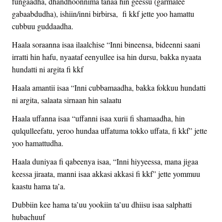
fungaadha, dhandhoonnima tanaa hin geessu (garmalee
gabaabdudha), ishiin/inni birbirsa, fi kkf jette yoo hamattu
cubbuu guddaadha.
Haala soraanna isaa ilaalchise “Inni bineensa, bideenni saani
irratti hin hafu, nyaataf eenyullee isa hin dursu, bakka nyaata
hundatti ni argita fi kkf
Haala amantii isaa “Inni cubbamaadha, bakka fokkuu hundatti
ni argita, salaata sirnaan hin salaatu
Haala uffanna isaa “uffanni isaa xurii fi shamaadha, hin
qulqulleefatu, yeroo hundaa uffatuma tokko uffata, fi kkf” jette
yoo hamattudha.
Haala duniyaa fi qabeenya isaa, “Inni hiyyeessa, mana jigaa
keessa jiraata, manni isaa akkasi akkasi fi kkf” jette yommuu
kaastu hama ta’a.
Dubbiin kee hama ta’uu yookiin ta’uu dhiisu isaa salphatti
hubachuuf