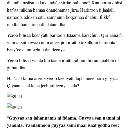
dhandhamsiisu akka danda’u sirritti hubanne? Kan boruu dhiisi
har’aa miidha hamaa dhandhamaa jirra. Hariiroon fi jaalalli
namoota addaan citu, sammuun boqonnaa dhabuu fi kkf
miidha hama irraa dhalataniidha.
Yeroo bilisaa keenyatti barnoota Islaama barachuu, Qur’aana fi
yunivarsii(hawaa) nu marsee jiru irratti xinxalluun barnoota
baay’ee cuunfachuu dandeenya.
Yeroo bilisaa wanta hin taane irratti gubuun boruu gaabbin of
gubuudha.
Har’a akkuma argine yeroo keenyatti taphannee boru guyyaa
Qiyaamaa akkana jechuuf teenyaa sila?
Guyyaa san jahannamis ni fidama. Guyyaa san namni ni
“
yaadata. Yaadannoon guyyaa sanii maal isaaf godha ree?