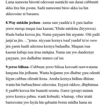
Lama namoota birootti odeessun namtichi sun daran cubbuutti
akka lixu hin goonu. Sadii namoonni biroo akka isa hin
akkeessine ni baraarra.
8.Way miskiin jechuu
– nama sani yaadda’u fi gara laafun
yeroo meeqa maqaa isaa kaasun,”Ebalu miiskina (hiyyeessa).
Haala badaa keessa jira. Nama gargaaru hin arganne. Olii gadii
janja’aa jira….”jenna. niyyaan keenya isaaf yaaduf ta’ee osoo
jiru garuu haalli adeemsa keenya badaadha. Maqaan isaa
kaasun kabaja isaa irraa mulqina. Nama san yoo dandeenye
gargaaru, yoo dadhabne immoo cal’isu.
9.yeroo bilisaa-
Cubbuun yeroo bilisaa keessatti raawwatamu
hangana hin jedhamu. Wanta hojjannu yoo dhabne gara oduutti
fiigun cubbuu ofirratti feena. Arraba keenya hidhuu dhiisne
wanta hin barbaachinse odeessina. Ergasii rakkoo, dhiphinnaa
fi gaabbi keessa hin baanetti seenna. Garee (group) uumun
yeroo keenya gubna. wanti fesbuuki, whatsup, viber irratti
barreessinu yoo fayda hin qabaatin boruu miidha hama nu