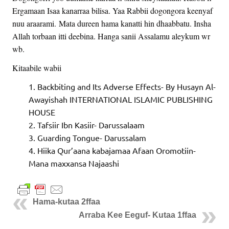
Ergamaan Isaa kanarraa bilisa. Yaa Rabbii dogongora keenyaf
nuu araarami. Mata dureen hama kanatti hin dhaabbatu. Insha
Allah torbaan itti deebina. Hanga sanii Assalamu aleykum wr
wb.
Kitaabile wabii
Backbiting and Its Adverse Effects- By Husayn Al-
Awayishah INTERNATIONAL ISLAMIC PUBLISHING
HOUSE
Tafsiir Ibn Kasiir- Darussalaam
Guarding Tongue- Darussalam
Hiika Qur’aana kabajamaa Afaan Oromotiin-
Mana maxxansa Najaashi
Hama-kutaa 2ffaa
Arraba Kee Eeguf- Kutaa 1ffaa