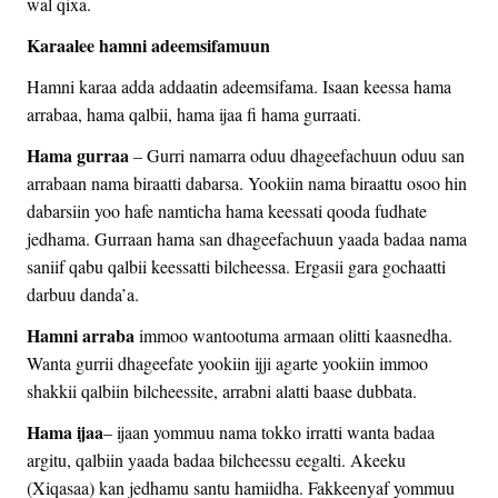
wal qixa.
Karaalee hamni adeemsifamuun
Hamni karaa adda addaatin adeemsifama. Isaan keessa hama
arrabaa, hama qalbii, hama ijaa fi hama gurraati.
Hama gurraa
– Gurri namarra oduu dhageefachuun oduu san
arrabaan nama biraatti dabarsa. Yookiin nama biraattu osoo hin
dabarsiin yoo hafe namticha hama keessati qooda fudhate
jedhama. Gurraan hama san dhageefachuun yaada badaa nama
saniif qabu qalbii keessatti bilcheessa. Ergasii gara gochaatti
darbuu danda’a.
Hamni arraba
immoo wantootuma armaan olitti kaasnedha.
Wanta gurrii dhageefate yookiin ijji agarte yookiin immoo
shakkii qalbiin bilcheessite, arrabni alatti baase dubbata.
Hama ijaa
– ijaan yommuu nama tokko irratti wanta badaa
argitu, qalbiin yaada badaa bilcheessu eegalti. Akeeku
(Xiqasaa) kan jedhamu santu hamiidha. Fakkeenyaf yommuu