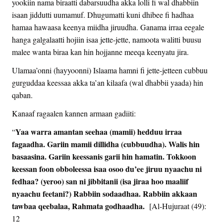
yookiin nama biraatti dabarsuudha akka lolli fi wal dhabbiin
isaan jiddutti uumamuf. Dhugumatti kuni dhibee fi hadhaa
hamaa hawaasa keenya miidha jiruudha. Ganama irraa eegale
hanga galgalaatti hojiin isaa jette-jette, namoota walitti buusu
malee wanta biraa kan hin hojjanne meeqa keenyatu jira.
Ulamaa’onni (hayyoonni) Islaama hamni fi jette-jetteen cubbuu
gurguddaa keessaa akka ta’an kilaafa (wal dhabbii yaada) hin
qaban.
Kanaaf ragaalen kannen armaan gadiiti:
Yaa warra amantan seehaa (mamii) hedduu irraa
“
fagaadha. Gariin mamii dillidha (cubbuudha). Walis hin
basaasina. Gariin keessanis garii hin hamatin. Tokkoon
keessan foon obboleessa isaa osoo du’ee jiruu nyaachu ni
fedhaa? (yeroo) san ni jibbitanii (isa jiraa hoo maaliif
nyaachu feetani?) Rabbiin sodaadhaa. Rabbiin akkaan
tawbaa qeebalaa, Rahmata godhaadha.
[Al-Hujuraat (49):
12