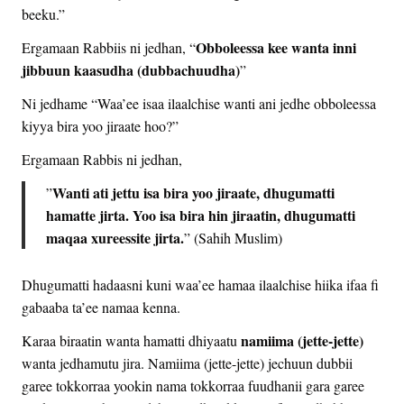
beeku.”
Obboleessa kee wanta inni
Ergamaan Rabbiis ni jedhan, “
jibbuun kaasudha (dubbachuudha)
”
Ni jedhame “Waa’ee isaa ilaalchise wanti ani jedhe obboleessa
kiyya bira yoo jiraate hoo?”
Ergamaan Rabbis ni jedhan,
Wanti ati jettu isa bira yoo jiraate, dhugumatti
”
hamatte jirta. Yoo isa bira hin jiraatin, dhugumatti
maqaa xureessite jirta.
” (Sahih Muslim)
Dhugumatti hadaasni kuni waa’ee hamaa ilaalchise hiika ifaa fi
gabaaba ta’ee namaa kenna.
namiima (jette-jette)
Karaa biraatin wanta hamatti dhiyaatu
wanta jedhamutu jira. Namiima (jette-jette) jechuun dubbii
garee tokkorraa yookin nama tokkorraa fuudhanii gara garee