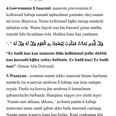
4.Gowwomsuu fi baacuuf-
namoota gowwomsuu fi
kolfisisuuf kabaja namatti taphachuun garmalee sheyxaanni
mi’eesse dhiyeessa. Nama kolfisisuuf kijiba meeqa namtichi
lafalafaa oola. Wanta faaydi isaa hin buusnef garuu miidha
isarratti fidu facaafataa oola. Hadiisa kana haa yaadannu
‏ وَيْلٌ لِلَّذِي يُحَدِّثُ فَيَكْذِبُ لِيُضْحِكَ بِهِ الْقَوْمَ وَيْلٌ لَهُ وَيْلٌ لَهُ ‏”‏ ‏.
“
“Ee badii isaa kan namoota ittiin kolfiisisuuf jedhe dubbii
isaa keessatti kijiba (soba) dubbatu. Ee badii isaa! Ee badii
isaa!”
(Sunan Abu Dawuud)
5.Waanyuu
– yommuu namni tokko namoota biraan faarfamu,
namtichi isa waanyun arrabsuu fi kabaja isaa irraa mulquu
eegala. Danfa isa keessa jiru arrabsuu fi hamachuun
qabaneefachu barbaada. Hanqinna xiqqoo yoo irratti argee
‘Namni suni akkana, akkana..’ jechuun jaalala fi kabaja
namoonni nama saniif qaban akka badu taasisuuf carraaqa.
Namni nama waanyu kana haa beeku. Kuni gonkumaa firii