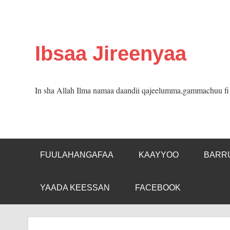
Skip
to
content
Ibsaa Jireenyaa
In sha Allah Ilma namaa daandii qajeelumma,gammachuu fi m
FUULAHANGAFAA
KAAYYOO
BARR
YAADA KEESSAN
FACEBOOK