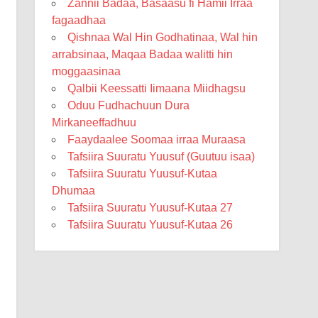
Zannii Badaa, Basaasu fi Hamii Irraa
fagaadhaa
Qishnaa Wal Hin Godhatinaa, Wal hin
arrabsinaa, Maqaa Badaa walitti hin
moggaasinaa
Qalbii Keessatti Iimaana Miidhagsu
Oduu Fudhachuun Dura
Mirkaneeffadhuu
Faaydaalee Soomaa irraa Muraasa
Tafsiira Suuratu Yuusuf (Guutuu isaa)
Tafsiira Suuratu Yuusuf-Kutaa
Dhumaa
Tafsiira Suuratu Yuusuf-Kutaa 27
Tafsiira Suuratu Yuusuf-Kutaa 26