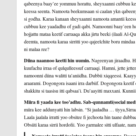
qabeenya baay’ee yommuu horattu, sheyxaanni cubbuu kee 
keessa seenta. Namoota beekumsaan si caalan ykn qabeenyan
si godha. Karaa kanaan sheyxaanni namoota amantii kees
cubbuu kee yaadadhu of gadi qabi. Namoonni baay’een hojii
hojjattu mataa keetif carraaqa akka jirtu beeki (ilaali A
deemta, namoota karaa sirritti yoo qajeelchite boru mindaa 
ni malaa ree?
Diina naannoo keetti hin uumin.
Nageenyan jiraadhu. Ha
kuufachu irraa of qulqulleessuf carraaqi. Hamni, jette je
namoonni diina walitti ta’aniidha. Dubbii xiqqeessi. Kaayy
araarami. Dogongora isaani ir
ra darbiif. Dogongora keeti
shakkitu si taasisu itti qabsaa’i. Du’aayitti maxxani. Kunn
Miira fi yaada kee too’adhu. Sab-qunnamti(social med
miira kee addunyatti hin labsin. “Si jaaladha … tiyya,Sirra
Laala jaalala irratti yoo obsitee fi jechoota hin taane dubb
Obsiiti karaa sirrii hordo
fii. Yoo garmalee sitti ulfaate, na
Namoota irratti too’ataa taane hin ergamne.
Dogongo