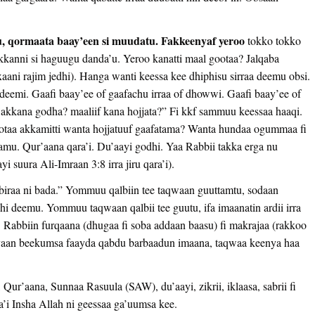
u, qormaata baay’een si muudatu. Fakkeenyaf yeroo
tokko tokko
kkanni si haguugu danda’u. Yeroo kanatti maal gootaa? Jalqaba
aani rajim jedhi). Hanga wanti keessa kee dhiphisu sirraa deemu obsi.
a deemi. Gaafi baay’ee of gaafachu irraa of dhowwi. Gaafi baay’ee of
 akkana godha? maaliif kana hojjata?” Fi kkf sammuu keessaa haaqi.
otaa akkamitti wanta hojjatuuf gaafatama? Wanta hundaa ogummaa fi
u. Qur’aana qara’i. Du’aayi godhi. Yaa Rabbii takka erga nu
yi suura Ali-Imraan 3:8 irra jiru qara’i).
iraa ni bada.” Yommuu qalbiin tee taqwaan guuttamtu, sodaan
chi deemu. Yommuu taqwaan qalbii tee guutu, ifa imaanatin ardii irra
tu. Rabbiin furqaana (dhugaa fi soba addaan baasu) fi makrajaa (rakkoo
aan beekumsa faayda qabdu barbaadun imaana, taqwaa keenya haa
 Qur’aana, Sunnaa Rasuula (SAW), du’aayi, zikrii, iklaasa, sabrii fi
’i Insha Allah ni geessaa ga’uumsa kee.