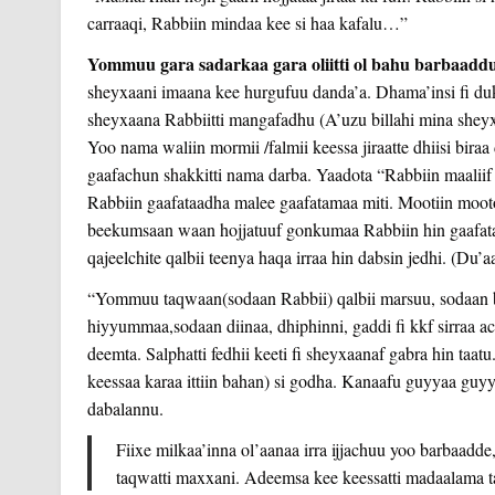
carraaqi, Rabbiin mindaa kee si haa kafalu…”
Yommuu gara sadarkaa gara oliitti ol bahu barbaadd
sheyxaani imaana kee hurgufuu danda’a. Dhama’insi fi du
sheyxaana Rabbiitti mangafadhu (A’uzu billahi mina sheyx
Yoo nama waliin mormii /falmii keessa jiraatte dhiisi bira
gaafachun shakkitti nama darba. Yaadota “Rabbiin maaliif
Rabbiin gaafataadha malee gaafatamaa miti. Mootiin moot
beekumsaan waan hojjatuuf gonkumaa Rabbiin hin gaafatam
qajeelchite qalbii teenya haqa irraa hin dabsin jedhi. (Du’aa
“Yommuu taqwaan(sodaan Rabbii) qalbii marsuu, sodaan b
hiyyummaa,sodaan diinaa, dhiphinni, gaddi fi kkf sirraa a
deemta. Salphatti fedhii keeti fi sheyxaanaf gabra hin taa
keessaa karaa ittiin bahan) si
godha. Kanaafu guyyaa guyy
dabalannu.
Fiixe milkaa’inna ol’aanaa irra ijjachuu yoo barbaadde,
taqwatti maxxani. Adeemsa kee keessatti madaalama ta