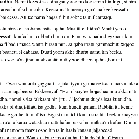
baadhu
. Namni keessi isaa dhugaa yeroo rakkoo sirraa hin fiigu, si bira
gachuuf si hin sobu. Keessumatti jireenya gaa’ilaa kee keessatti
alleessa. Atillee nama haqaa fi hin sobne ta’uuf carraaqi.
a biroo of bashannansiisu qaba. Maaliif of hidha? Maalii yeroo
essatti kuufachun cubbutti hin lixin. Kuni waxmadii sheyxaana kan
i badii malee wanta biraati miti. Jalqaba irratti gammachuu xiqqoo
hin baanetti si dabarsa. Duuti yoom akka dhuftu namu hin beeku.
osoo ta’aa jiranuu akkamitti nuti yeroo dheera qabna,boru ni
sin. Osoo wantoota gaggaari hojjataniyyuu garmalee isaan faarsun akka
n isaan jajjabeessi. Fakkeenyaf, “Hojii baay’ee hojjachaa jirta akkamitti
ha, namni si/isa fakkaatu hin jiru…” jechuun dugda isaa kutuudha.
 of dinqisiifatu isa godha, kuni hundii qananii Rabbiin itti kenne
aa’e godhe itti mul’isa. Ergasi namtichi kuni osoo hin beekin kaayyoo
rra’anu karaa walakkaa irratti hafan, osoo hin milkaa’in kufan. Diinni
u namoota faarsu osoo hin ta’in haala kanaan jajjabeessi.
si haa gargaaru. Wanta qabatte irraa duubatti hin deebi’in. Obsaan