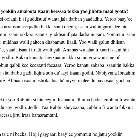
 yookiin amaloota isaani keessaa tokko yoo jibbite maal goota?
i oolanii fi si guddisuuf wanta jala darban yaadadhu. Yeroo baay’ee
si arrabsan seeqadhu bakka sanii deemi, isaan waliin garmalee hin
nni isaani rakkoo isaan si guddisuuf jala darbanii gadi. Yommuu isaan
siti miidhaa walii galteen dhabamuu ilaali. Yoo walii galuu dhiisun
, yaada isaani irratti walii gali. Ammas wulataa fi xaari isaani hin
ani godhi. Bakka kanatti sheyxaanni akka si hin gowwomsine of
buu qalbii kee keessatti facaasa. Yeroo kanatti sababa isaanitin bakka
sitti darbu gadii liqimsuun du’aayi isaani godhi. Nabiyyana Ibraahim
ture. Abbaan isaa mushrika haa ta’uuyyu malee du’aayi isaaf gochaa
e
ktu yoo Rabbiin si hin eegin. Kanaafu, dhuma badaa cubbuu fi wanta
 du’aayi godhi. Jedhi: Yaa Rabbii sheyxaana, cubbuu fi wanta fokkuu
eessa jirtu irraa baraaramtuni.
’e ni beeka. Hojii gaggaari baay’ee yommuu hojjattu yookiin