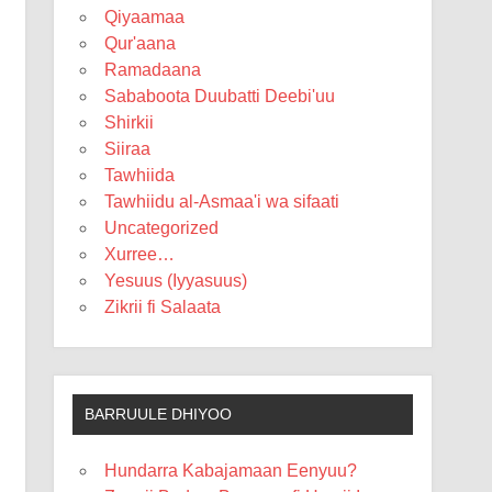
Qiyaamaa
Qur'aana
Ramadaana
Sababoota Duubatti Deebi'uu
Shirkii
Siiraa
Tawhiida
Tawhiidu al-Asmaa'i wa sifaati
Uncategorized
Xurree…
Yesuus (Iyyasuus)
Zikrii fi Salaata
BARRUULE DHIYOO
Hundarra Kabajamaan Eenyuu?