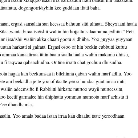
taafattu, dogongorri/aybiin kee guddaan ifatti baha.
aan, ergasi sansalata san keessaa bahuun sitti ulfaata. Sheyxaani haala
ilaa wanta biraa isa/ishii waliin hin hojjattu salaamuma jedhiin.” Eeti
i isa/ishii waliin akka chaati gootu si dhiiba. Yoo guyyaa guyyaan
 suutan harkatti si galfata. Ergasi osoo of hin beekin cubbutti kufuu
o ammaa kanaatirraa ittiin baatu saalla faalla waliin makamu dhiisu,
u fi taqwaa qabaachudha. Online irratti chat gochuu dhiisudha.
ota hagaa kan beekumsaa fi bilchinna qaban waliin mari’adhu. Yoo
te ani beekadha jette yoo of ilaalte yeroo hundaa guuttamaa miti,
iin adeemsifte fi Rabbiitti hirkatte murtoo wayii murteessitu,
oo keetif garmalee hin dhiphattu yommuu namoota mari’achistu fi
ay’ee dhandhamta.
aalin. Yoo amala badaa isaan irraa kan dhaaltu taate yeroodhaan