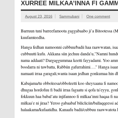
XURREE MILKAA’INNA FI GAM
August 23, 2016
Sammubani
One comment
Barruun tuni barreefamoota gaggabaabo ji’a Bitootessa (M
kuufamteedha.
Hanga fedhan namoonni cubbuu/badii haa raawwatan, isaa
cubbuutti kufu. Akkana siin jechuu danda’u,”Namni hunduu 
nama addaati? Dargaggummaa keetti fayyadami. Yoo amma
boodarra ni tawbatta, Rabbiin gafurrah
imi….” Hanga isaan
namaati irraa garagali,wanta isaan jedhan gonkumaa hin d
Kabajama/tu obboleesa/obboleetti koo sheyxaana fi namoo
dhugaa hordofuu fi badii irraa fagaatu si qofa ta’eyyu, go
fokkuun haa babal’atu injifannoo fi milkaa’inni haqaa fi n
milkaa’e ni jiraa? Yeroo gabaabaf bilicliciin/ballaqqeessi
halaakama/kufaatidha. Kanaafu badii/cubbuu raawwatota h