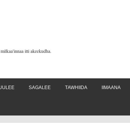
ilkaa'innaa itti akeekudha.
UULEE
SAGALEE
TAWHIIDA
IIMAANA