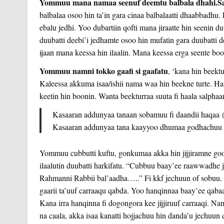
Yommuu mana namaa seenuf deemtu balbala dhahi.Sala
balbalaa osoo hin ta’in gara cinaa balbalaatti dhaabbadhu.
ebalu jedhi. Yoo dubartiin qofti mana jiraatte hin seenin 
duubatti deebi’i jedhamte osoo hin mufatin gara duubatti 
ijaan mana keessa hin ilaalin. Mana keessa erga seente bo
Yommuu namni tokko gaafi si gaafatu
, ‘kana hin beektu
Kaleessa akkuma isaa/ishii nama waa hin beekne turte. Ha
keetin hin boonin. Wanta beekturraa suuta fi haala salphaan
Kasaaran addunyaa tanaan sobamuu fi daandii haqaa (Isl
Kasaaran addunyaa tana kaayyoo dhumaa godhachuu fi
Yommuu cubbutti kuftu, gonkumaa akka hin jijjiramne goot
ilaalutin duubatti harkifatu. “Cubbuu baay’ee raawwadhe j
Rahmanni Rabbii bal’aadha…..” Fi kkf jechuun of sobuu.
gaarii ta’uuf carraaqu qabda. Yo
o hanqinnaa baay’ee qabaat
Kana irra hanqinna fi dogongora kee jijjiruuf carraaqi. Na
na caala, akka isaa kanatti hojjachuu hin danda’u jechuun 