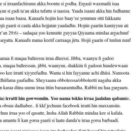
si irraanfachisuun akka boontu si godha. Ergasii waxmadii isaa
 si gadi ta’an akka tufattu si taasisa. Yaada isaani akka hin fudhanne
saa isaan baasa. Kanaafu hojiin kee baay’ee yommuu
sitti fakkaatu
 gaarii si caala akka hojjatan yaadadhu. Hojiin gaariin kamiyyuu ati
l-Qur’an 29:6) – sadaqaa yoo kennatte guyyaa Qiyaama mindaa argachuuf
argatta. Kanaafu mataa keetif carraaqa jirta. Hojii gaarin of tuulun nuuf
maa fi maqaa balleessu irraa dheessi. Jibba, waanyu fi gadoo
tten, maqaa balleessun, jibbi, waanyun, shakkiin fi gadoon hundewwaan
oo kee irratti xiyyeefadhu. Wanta si hin fayyanne achi dhiisi. Namoota
f dhiifama gaafadhu. Sheyxaana obboleessa/obboleetti nagaha akka
iin karaa diina uumu irraa ittiin baraaramtudha. Rabbii nu haa gargaaru.
ia) irratti hin gowwomiin. Yoo nama tokko irraa jaalalan qabam
te,
a obsuu dadhabee.. fi kkf jechuun facebook irratti hin maxxansiin.
achuu irraa yoo of qusatte, Insha Allah Rabbiin mindaa kee si kafala.
ma amantu fi kan gorsa gaarii si laatu danda’u irraa gorsa barbaadi.
ra isaani xixiqqoo isaan irra barbaadun ifatti baasuf hin tattaafatin.