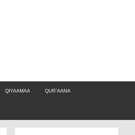
QIYAAMAA
QUR’AANA