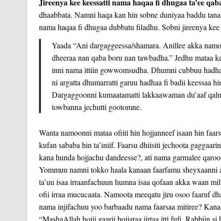
Jireenya kee keessatti nama haqaa fi dhugaa ta’ee qa
dhaabbata. Namni haqa kan hin sobne duniyaa baddu tana ar
nama haqaa fi dhugaa dubbatu filadhu. Sobni jireenya kee b
Yaada “Ani dargaggeessa/shamara. Anillee akka namoot
dheeraa nan qaba boru nan tawbadha.” Jedhu mataa ke
inni nama ittiin gowwomsudha. Dhumni cubbuu hadhaa f
ni argatta dhumarratti garuu hadhaa fi badii keessaa 
Dargaggoonni kumaatamatti lakkaawaman du’aaf qalma 
towbanna jechutti gootomne.
Wanta namoonni mataa ofiiti hin hojjanneef isaan hin faar
kufan sababa hin ta’iniif. Faarsu dhiisiti jechoota gaggaari
kana hunda hojjachu dandeesse?, ati nama garmalee qarood
Yommuu namni tokko haala kanaan faarfamu sheyxaanni akka
ta’uu isaa irraanfachuun humna isaa qofaan akka waan milk
ofii irraa mucucaata. Namoota meeqatu jiru osoo faaruf dha
nama injifachuu yoo barbaadu nama faarsaa mitiree? Kanaaf
“MashaAllah hojii gaarii hojjataa jirtaa itti fufi. Rabbiin 