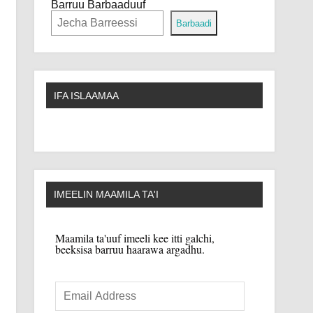
Barruu Barbaaduuf
Barbaadi
IFA ISLAAMAA
IMEELIN MAAMILA TA'I
Maamila ta'uuf imeeli kee itti galchi,
beeksisa barruu haarawa argadhu.
Email
Address