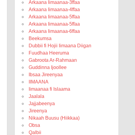
Arkaana Iimaanaa-3ffaa
Arkaana Iimaanaa-4ffaa
Arkaana Iimaanaa-5ffaa
Arkaana Iimaanaa-5ffaa
Arkaana Iimaanaa-6ffaa
Beekumsa
Dubbii fi Hojii Iimaana Diigan
Fuudhaa Heeruma
Gabroota Ar-Rahmaan
Guddinna Ijoollee
Ibsaa Jireenyaa
IIMAANA
Iimaanaa fi Islaama
Jaalala
Jajjabeenya
Jireenya
Nikaah Buusu (Hiikkaa)
Obsa
Qalbii