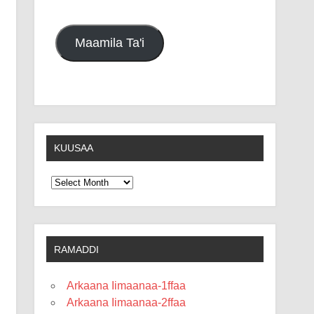
Maamila Ta'i
KUUSAA
Kuusaa
RAMADDI
Arkaana Iimaanaa-1ffaa
Arkaana Iimaanaa-2ffaa