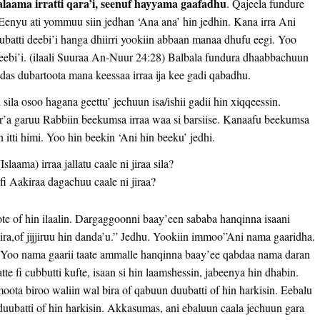
ama irratti qara’i, seenuf hayyama gaafadhu
. Qajeela fundure
 Eenyu ati yommuu siin jedhan ‘Ana ana’ hin jedhin. Kana irra Ani
duubatti deebi’i hanga dhiirri yookiin abbaan manaa dhufu eegi. Yoo
deebi’i. (ilaali Suuraa An-Nuur 24:28) Balbala fundura dhaabbachuun
odas dubartoota mana keessaa irraa ija kee gadi qabadhu.
 sila osoo hagana geettu’ jechuun isa/ishii gadii hin xiqqeessin.
r’a garuu Rabbiin beekumsa irraa waa si barsiise. Kanaafu beekumsa
 itti himi. Yoo hin beekin ‘Ani hin beeku’ jedhi.
aama) irraa jallatu caale ni jiraa sila?
 Aakiraa dagachuu caale ni jiraa?
e of hin ilaalin. Dargaggoonni baay’een sababa hanqinna isaani
ira,of jijjiruu hin danda’u.” Jedhu. Yookiin immoo”Ani nama gaaridha.
 Yoo nama gaarii taate ammalle hanqinna baay’ee qabdaa nama daran
te fi cubbutti kufte, isaan si hin laamshessin, jabeenya hin dhabin.
moota biroo waliin wal bira of qabuun duubatti of hin harkisin. Eebalu
duubatti of hin harkisin. Akkasumas, ani ebaluun caala jechuun gara