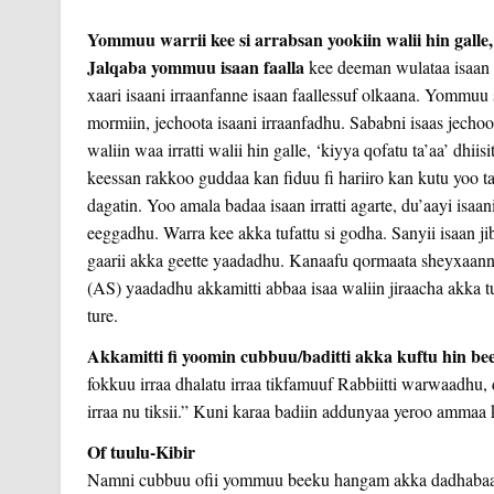
Yommuu warrii kee si arrabsan yookiin walii hin galle,
Jalqaba yommuu isaan faalla
kee deeman wulataa isaan s
xaari isaani irraanfanne isaan faallessuf olkaana. Yommuu 
mormiin, jechoota isaani irraanfadhu.
Sababni isaas jechoo
waliin waa irratti walii hin galle, ‘kiyya qofatu ta’aa’ dhii
keessan rakkoo guddaa kan fiduu fi hariiro kan kutu yoo ta’e
dagatin. Yoo amala badaa isaan irratti agarte, du’aayi isa
eeggadhu. Warra kee akka tufattu si godha. Sanyii isaan jib
gaarii akka geette yaadadhu. Kanaafu qormaata sheyxaanni 
(AS) yaadadhu akkamitti abbaa isaa waliin jiraacha akka 
ture.
Akkamitti fi yoomin cubbuu/baditti akka kuftu hin be
fokkuu irraa dhalatu irraa tikfamuuf Rabbiitti warwaadhu,
irraa nu tiksii.” Kuni karaa badiin addunyaa yeroo ammaa k
Of tuulu-Kibir
Namni cubbuu ofii yommuu beeku hangam akka dadhabaa ta