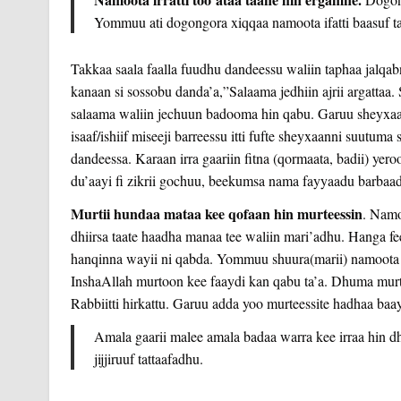
Yommuu ati dogongora xiqqaa namoota ifatti baasuf tat
Takkaa saala faalla fuudhu dandeessu waliin taphaa jalqabn
kanaan si sossobu danda’a,”Salaama jedhiin ajrii argattaa. S
salaama waliin jechuun badooma hin qabu. Garuu sheyxaann
isaaf/ishiif miseeji barreessu itti fufte sheyxaanni suutuma
dandeessa. Karaan irra gaariin fitna (qormaata, badii) yero
du’aayi fi zikrii gochuu, beekumsa nama fayyaadu barbaad
Murtii hundaa mataa kee qofaan hin murteessin
. Namo
dhiirsa taate haadha manaa tee waliin mari’adhu. Hanga fee
hanqinna wayii ni qabda. Yommuu shuura(marii) namoota wal
InshaAllah murtoon kee faaydi kan qabu ta’a. Dhuma murt
Rabbiitti hirkattu. Garuu adda yoo murteessite hadhaa ba
Amala gaarii malee amala badaa warra kee irraa hin dh
jijjiruuf tattaafadhu.