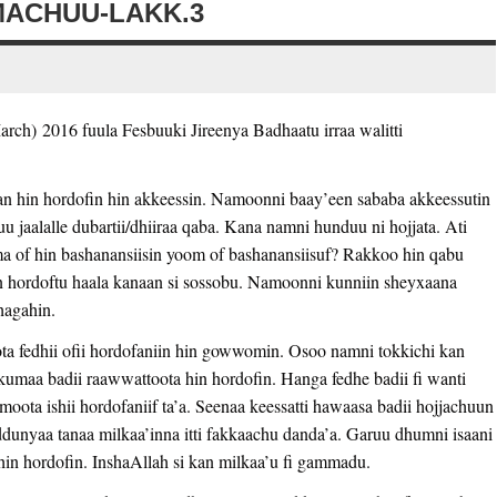
MACHUU-LAKK.3
arch) 2016 fuula Fesbuuki Jireenya Badhaatu irraa walitti
n hin hordofin hin akkeessin. Namoonni baay’een sababa akkeessutin
jaalalle dubartii/dhiiraa qaba. Kana namni hunduu ni hojjata. Ati
 of hin bashanansiisin yoom of bashanansiisuf? Rakkoo hin qabu
 hordoftu haala kanaan si sossobu. Namoonni kunniin sheyxaana
hagahin.
ta fedhii ofii hordofaniin hin gowwomin. Osoo namni tokkichi kan
nkumaa badii raawwattoota hin hordofin. Hanga fedhe badii fi wanti
amoota ishii hordofaniif ta’a. Seenaa keessatti hawaasa badii hojjachuun
 addunyaa tanaa milkaa’inna itti fakkaachu danda’a. Garuu dhumni isaani
in hordofin. InshaAllah si kan milkaa’u fi gammadu.