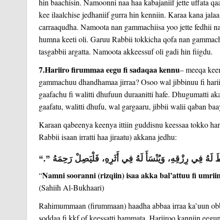
hin baachisin. Namoonni naa haa kabajaniif jette uffata qaa
kee ilaalchise jedhaniif gurra hin kenniin. Karaa kana jala
carraaqudha. Namoota nan gammachiisa yoo jette fedhii 
humna keeti oli. Garuu Rabbii tokkicha qofa nan gammachi
tasgabbii argatta. Namoota akkeessuf oli gadi hin fiigdu.
7.Hariiro firummaa eegu fi sadaqaa kennu
– meeqa keen
gammachuu dhandhamaa jirraa? Osoo wal jibbinuu fi hari
gaafachu fi walitti dhufuun duraanitti hafe. Dhugumatti aka
gaafatu, walitti dhufu, wal gargaaru, jibbii walii qaban ba
Karaan qabeenya keenya ittiin guddisnu keessaa tokko ha
Rabbii isaan irratti haa jiraatu) akkana jedhu:
“ لَهُ فِي رِزْقِهِ، وَيُنْسَأَ لَهُ فِي أَثَرِهِ، فَلْيَصِلْ رَحِمَهُ ‏”‏‏.‏
Namni sooranni (rizqiin) isaa akka bal’attuu fi umri
“
(Sahiih Al-Bukhaari)
Rahimummaan (firummaan) haadha abbaa irraa ka’uun obbo
soddaa fi kkf of keessatti hammata. Hariiroo kanniin eeg