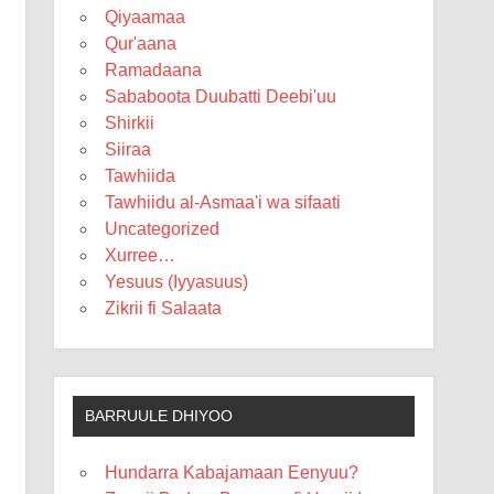
Qiyaamaa
Qur'aana
Ramadaana
Sababoota Duubatti Deebi'uu
Shirkii
Siiraa
Tawhiida
Tawhiidu al-Asmaa'i wa sifaati
Uncategorized
Xurree…
Yesuus (Iyyasuus)
Zikrii fi Salaata
BARRUULE DHIYOO
Hundarra Kabajamaan Eenyuu?