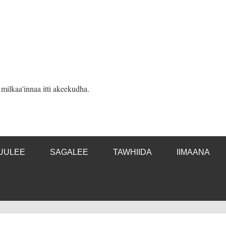
ilkaa'innaa itti akeekudha.
UULEE
SAGALEE
TAWHIIDA
IIMAANA