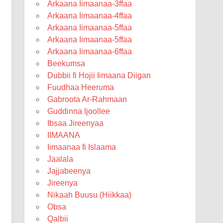
Arkaana Iimaanaa-3ffaa
Arkaana Iimaanaa-4ffaa
Arkaana Iimaanaa-5ffaa
Arkaana Iimaanaa-5ffaa
Arkaana Iimaanaa-6ffaa
Beekumsa
Dubbii fi Hojii Iimaana Diigan
Fuudhaa Heeruma
Gabroota Ar-Rahmaan
Guddinna Ijoollee
Ibsaa Jireenyaa
IIMAANA
Iimaanaa fi Islaama
Jaalala
Jajjabeenya
Jireenya
Nikaah Buusu (Hiikkaa)
Obsa
Qalbii