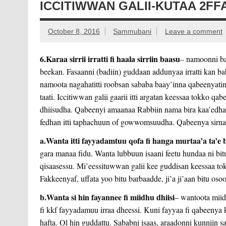
ICCITIWWAN GALII-KUTAA 2FF
October 8, 2016
Sammubani
Leave a comment
6.Karaa sirrii irratti fi haala sirriin baasu
– namoonni ba
beekan. Fasaanni (badiin) guddaan addunyaa irratti kan ba
namoota nagahatitti roobsan sababa baay’inna qabeenyatini
taati. Iccitiwwan galii gaarii itti argatan keessaa tokko q
dhiisudha. Qabeenyi amaanaa Rabbiin nama bira kaa’edha
fedhan itti taphachuun of gowwomsuudha. Qabeenya sirn
a.Wanta itti fayyadamtuu qofa fi hanga murtaa’a ta’e b
gara manaa fidu. Wanta lubbuun isaani feetu hundaa ni bi
qisaasessu. Mi’eessituwwan galii kee guddisan keessaa to
Fakkeenyaf, uffata yoo bitu barbaadde, ji’a ji’aan bitu oso
b.Wanta si hin fayannee fi miidhu dhiisi
– wantoota miidh
fi kkf fayyadamuu irraa dheessi. Kuni fayyaa fi qabeenya
hafta. Ol hin guddattu. Sababni isaas, araadonni kunniin 