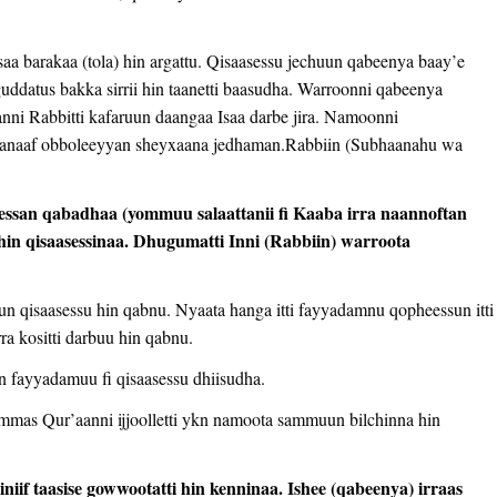
aa barakaa (tola) hin argattu. Qisaasessu jechuun qabeenya baay’e
 guddatus bakka sirrii hin taanetti baasudha. Warroonni qabeenya
nni Rabbitti kafaruun daangaa Isaa darbe jira. Namoonni
. Kanaaf obboleeyyan sheyxaana jedhaman.Rabbiin (Subhaanahu wa
essan qabadhaa (yommuu salaattanii fi Kaaba irra naannoftan
hin qisaasessinaa. Dhugumatti Inni (Rabbiin) warroota
 qisaasessu hin qabnu. Nyaata hanga itti fayyadamnu qopheessun itti
 kositti darbuu hin qabnu.
n fayyadamuu fi qisaasessu dhiisudha.
mmas Qur’aanni ijjoolletti ykn namoota sammuun bilchinna hin
iif taasise gowwootatti hin kenninaa. Ishee (qabeenya) irraas