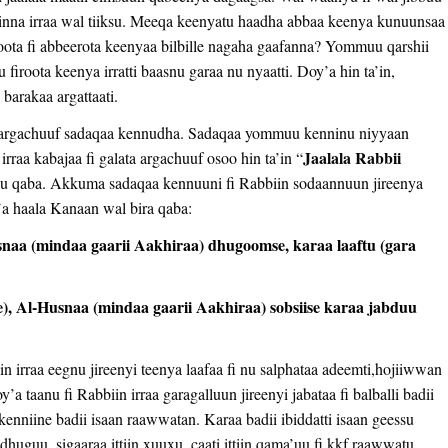
inna irraa wal tiiksu. Meeqa keenyatu haadha abbaa keenya kunuunsaa
oota fi abbeerota keenyaa bilbille nagaha gaafanna? Yommuu qarshii
firoota keenya irratti baasnu garaa nu nyaatti. Doy’a hin ta’in,
 barakaa argattaati.
ii argachuuf sadaqaa kennudha. Sadaqaa yommuu kenninu niyyaan
Jaalala Rabbii
aa kabajaa fi galata argachuuf osoo hin ta’in “
uu qaba. Akkuma sadaqaa kennuuni fi Rabbiin sodaannuun jireenya
’a haala Kanaan wal bira qaba:
snaa (mindaa gaarii Aakhiraa) dhugoomse, karaa laaftu (gara
), Al-Husnaa (mindaa gaarii Aakhiraa) sobsiise karaa jabduu
 irraa eegnu jireenyi teenya laafaa fi nu salphataa adeemti,hojiiwwan
taanu fi Rabbiin irraa garagalluun jireenyi jabataa fi balballi badii
enniine badii isaan raawwatan. Karaa badii ibiddatti isaan geessu
 dhuguu, sigaaraa ittiin xuuxu, caati ittiin qama’uu fi kkf raawwatu.