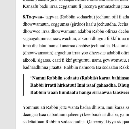
Kanaafu badii irraa eeggamuu fi jireenya gammachuu jira
8.Taqwaa
– taqwaa (Rabbiin sodaachu) jechuun ofii fi ad
dhowwamuun, eeggumsa (girdoo) kaa’u jechuudha. Jecha bi
dhowwee irraa dhowwamuun adabbii Rabbii ofirraa deebi
sagaagalummaa raawwachuu, alkooli dhuguu fi kkf irraa n
irraa dhalatuu nama kanarraa deebise jechuudha. Haalum
(dhowwamaatin) argachuu irraa yoo dheessite adabbii ofi
alkooli, sigaraa, caati fi kkf gurguruu, nama gowwomsuu, 
badhaadhinna jiraatta. Rabbiin namoota Isa sodaatan Rakk
Namni Rabbiin sodaatu (Rabbiis) karaa bahiinsa
“
Rabbii irratti hirkatuuf Inni isaaf gahaadha. Dh
Rabbiin waan hundaafu hanga sirraawaa taasiseer
Yommuu ati Rabbii jette wanta badaa dhiistu, Inni karaa san
daangaa Isaa dabartuun qabeenyi kee barakaa dhaba, gamma
sadettaffaan Rabbiin sodaachudha. Qabeenyi kiyya xiqqaad