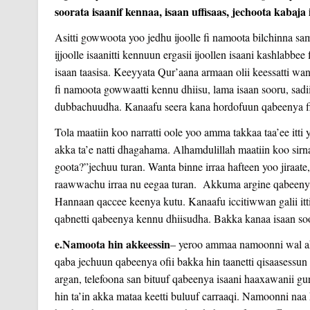
soorata isaanif kennaa, isaan uffisaas, jechoota kabaja
Asitti gowwoota yoo jedhu ijoolle fi namoota bilchinna 
ijjoolle isaanitti kennuun ergasii ijoollen isaani kashlabbee
isaan taasisa. Keeyyata Qur’aana armaan olii keessatti wa
fi namoota gowwaatti kennu dhiisu, lama isaan sooru, sadii 
dubbachuudha. Kanaafu seera kana hordofuun qabeenya fi 
Tola maatiin koo narratti oole yoo amma takkaa taa’ee itti
akka ta’e natti dhagahama. Alhamdulillah maatiin koo sirn
goota?”jechuu turan. Wanta binne irraa hafteen yoo jiraa
raawwachu irraa nu eegaa turan. Akkuma argine qabeenya ke
Hannaan qaccee keenya kutu. Kanaafu iccitiwwan galii itt
qabnetti qabeenya kennu dhiisudha. Bakka kanaa isaan sooru
e.Namoota hin akkeessin
– yeroo ammaa namoonni wal akke
qaba jechuun qabeenya ofii bakka hin taanetti qisaasessun 
argan, telefoona san bituuf qabeenya isaani haaxawanii gu
hin ta’in akka mataa keetti buluuf carraaqi. Namoonni naa h