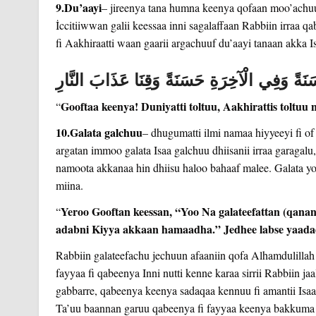
9.Du’aayi
– jireenya tana humna keenya qofaan moo’achuu
İccitiiwwan galii keessaa inni sagalaffaan Rabbiin irraa 
fi Aakhiraatti waan gaarii argachuuf du’aayi tanaan akka I
حَسَنَةً وَفِي الْآخِرَةِ حَسَنَةً وَقِنَا عَذَابَ النَّارِ
Gooftaa keenya! Duniyatti toltuu, Aakhirattis toltuu 
“
10.Galata galchuu
– dhugumatti ilmi namaa hiyyeeyi fi o
argatan immoo galata Isaa galchuu dhiisanii irraa garagal
namoota akkanaa hin dhiisu haloo bahaaf malee. Galata yo
miina.
Yeroo Gooftan keessan, “Yoo Na galateefattan (qananii
“
adabni Kiyya akkaan hamaadha.” Jedhee labse yaad
Rabbiin galateefachu jechuun afaaniin qofa Alhamdulillah (
fayyaa fi qabeenya Inni nutti kenne karaa sirrii Rabbiin j
gabbarre, qabeenya keenya sadaqaa kennuu fi amantii Isaa 
Ta’uu baannan garuu qabeenya fi fayyaa keenya bakkuma arg