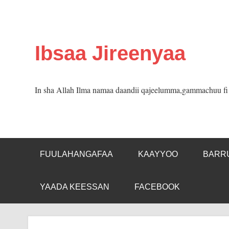
Skip
to
content
Ibsaa Jireenyaa
In sha Allah Ilma namaa daandii qajeelumma,gammachuu fi m
FUULAHANGAFAA
KAAYYOO
BARR
YAADA KEESSAN
FACEBOOK