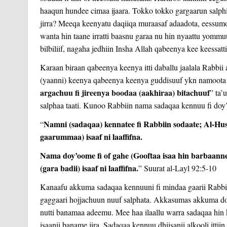
haaqun hundee cimaa ijaara. Tokko tokko gargaarun salph
jirra? Meeqa keenyatu daqiiqa muraasaf adaadota, eessum
wanta hin taane irratti baasnu garaa nu hin nyaattu yommuu 
bilbiliif, nagaha jedhiin Insha Allah qabeenya kee keessatti
Karaan biraan qabeenya keenya itti daballu jaalala Rabb
(yaanni) keenya qabeenya keenya guddisuuf ykn namoota irr
argachuu fi jireenya boodaa (aakhiraa) bitachuuf
” ta’
salphaa taati. Kunoo Rabbiin nama sadaqaa kennuu fi doy
Namni (sadaqaa) kennatee fi Rabbiin sodaate; Al-Hu
“
gaarummaa) isaaf ni laaffifna.
Nama doy’oome fi of gahe (Gooftaa isaa hin barbaanne
(gara badii) isaaf ni laaffifna.
” Suurat al-Layl 92:5-10
Kanaafu akkuma sadaqaa kennuuni fi mindaa gaarii Rabbiin
gaggaari hojjachuun nuuf salphata. Akkasumas akkuma doy’a 
nutti banamaa adeemu. Mee haa ilaallu warra sadaqaa hin k
isaanii baname jira. Sadaqaa kennuu dhiisanii alkooli ittiin