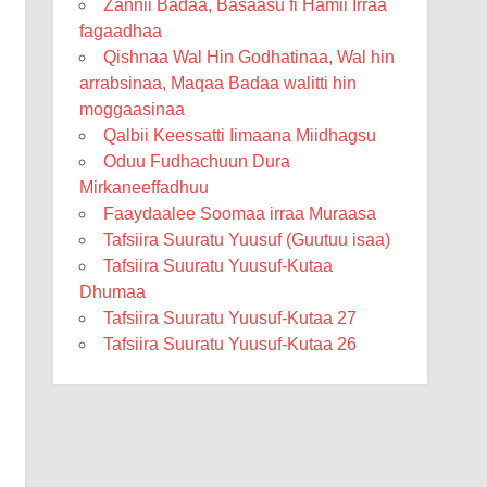
Zannii Badaa, Basaasu fi Hamii Irraa
fagaadhaa
Qishnaa Wal Hin Godhatinaa, Wal hin
arrabsinaa, Maqaa Badaa walitti hin
moggaasinaa
Qalbii Keessatti Iimaana Miidhagsu
Oduu Fudhachuun Dura
Mirkaneeffadhuu
Faaydaalee Soomaa irraa Muraasa
Tafsiira Suuratu Yuusuf (Guutuu isaa)
Tafsiira Suuratu Yuusuf-Kutaa
Dhumaa
Tafsiira Suuratu Yuusuf-Kutaa 27
Tafsiira Suuratu Yuusuf-Kutaa 26