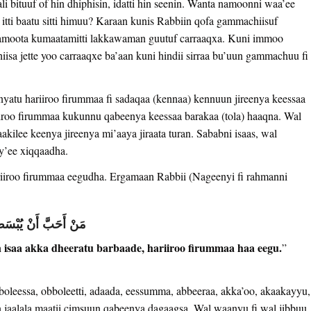
li bituuf of hin dhiphisin, idatti hin seenin. Wanta namoonni waa’ee
a itti baatu sitti himuu? Karaan kunis Rabbiin qofa gammachiisuf
namoota kumaatamitti lakkawaman guutuf carraaqxa. Kuni immoo
isa jette yoo carraaqxe ba’aan kuni hindii sirraa bu’uun gammachuu fi
yatu hariiroo firummaa fi sadaqaa (kennaa) kennuun jireenya keessaa
iroo firummaa kukunnu qabeenya keessaa barakaa (tola) haaqna. Wal
akilee keenya jireenya mi’aaya jiraata turan. Sababni isaas, wal
ay’ee xiqqaadha.
riiroo firummaa eegudha. Ergamaan Rabbii (Nageenyi fi rahmanni
‏ مَنْ أَحَبَّ أَنْ يُبْسَطَ
in isaa akka dheeratu barbaade, hariiroo firummaa haa eegu.
”
leessa, obboleetti, adaada, eessumma, abbeeraa, akka’oo, akaakayyu,
un jaalala maatii cimsuun qabeenya dagaagsa. Wal waanyu fi wal jibbuu