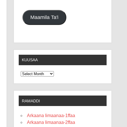
Maamila Ta'i
KUUSAA
Kuusaa
RAMADDI
Arkaana Iimaanaa-1ffaa
Arkaana Iimaanaa-2ffaa