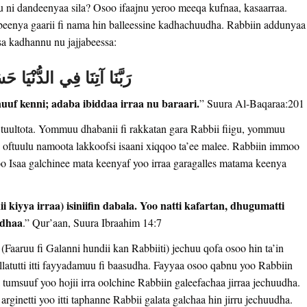
 ni dandeenyaa sila? Osoo ifaajnu yeroo meeqa kufnaa, kasaarraa.
qabeenya gaarii fi nama hin balleessine kadhachuudha. Rabbiin addunyaa
sa kadhannu nu jajjabeessa:
رَبَّنَا آتِنَا فِي الدُّنْيَا 
nuuf kenni; adaba ibiddaa irraa nu baraari.
” Suura Al-Baqaraa:201
f tuultota. Yommuu dhabanii fi rakkatan gara Rabbii fiigu, yommuu
u, oftuulu namoota lakkoofsi isaani xiqqoo ta’ee malee. Rabbiin immoo
o Isaa galchinee mata keenyaf yoo irraa garagalles matama keenya
 kiyya irraa) isiniifin dabala. Yoo natti kafartan, dhugumatti
adhaa
.” Qur’aan, Suura Ibraahim 14:7
Faaruu fi Galanni hundii kan Rabbiiti) jechuu qofa osoo hin ta’in
aallatutti itti fayyadamuu fi baasudha. Fayyaa osoo qabnu yoo Rabbiin
tumsuuf yoo hojii irra oolchine Rabbiin galeefachaa jirraa jechuudha.
inetti yoo itti taphanne Rabbii galata galchaa hin jirru jechuudha.