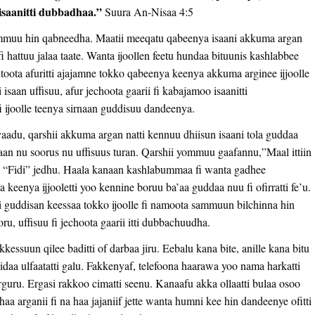
 isaanitti dubbadhaa.”
Suura An-Nisaa 4:5
sammuu hin qabneedha. Maatii meeqatu qabeenya isaani akkuma argan
 fi hattuu jalaa taate. Wanta ijoollen feetu hundaa bituunis kashlabbee
ntoota afuritti ajajamne tokko qabeenya keenya akkuma arginee ijjoolle
isaan uffisuu, afur jechoota gaarii fi kabajamoo isaanitti
ijoolle teenya sirnaan guddisuu dandeenya.
 yaadu, qarshii akkuma argan natti kennuu dhiisun isaani tola guddaa
aan nu soorus nu uffisuus turan. Qarshii yommuu gaafannu,”Maal ittiin
te, “Fidi” jedhu. Haala kanaan kashlabummaa fi wanta gadhee
enya ijjooletti yoo kennine boruu ba’aa guddaa nuu fi ofirratti fe’u.
i guddisan keessaa tokko ijoolle fi namoota sammuun bilchinna hin
, uffisuu fi jechoota gaarii itti dubbachuudha.
ssuun qilee baditti of darbaa jiru. Eebalu kana bite, anille kana bitu
idaa ulfaatatti galu. Fakkenyaf, telefoona haarawa yoo nama harkatti
rguru. Ergasi rakkoo cimatti seenu. Kanaafu akka ollaatti bulaa osoo
aa arganii fi na haa jajaniif jette wanta humni kee hin dandeenye ofitti