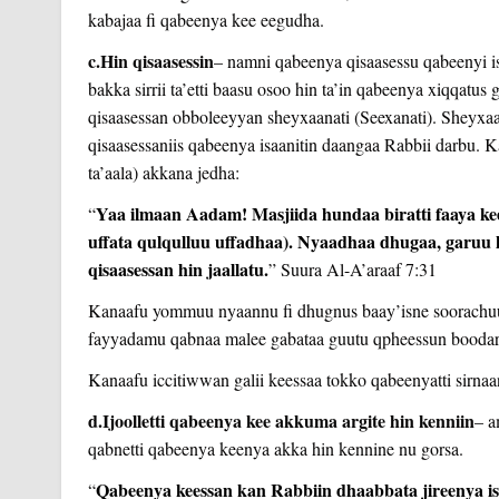
kabajaa fi qabeenya kee eegudha.
c.Hin qisaasessin
– namni qabeenya qisaasessu qabeenyi is
bakka sirrii ta’etti baasu osoo hin ta’in qabeenya xiqqatus
qisaasessan obboleeyyan sheyxaanati (Seexanati). Sheyxaa
qisaasessaniis qabeenya isaanitin daangaa Rabbii darbu
ta’aala) akkana jedha:
Yaa ilmaan Aadam! Masjiida hundaa biratti faaya ke
“
uffata qulqulluu uffadhaa). Nyaadhaa dhugaa, garuu 
qisaasessan hin jaallatu.
” Suura Al-A’araaf 7:31
Kanaafu yommuu nyaannu fi dhugnus baay’isne soorachuun
fayyadamu qabnaa malee gabataa guutu qpheessun boodarra
Kanaafu iccitiwwan galii keessaa tokko qabeenyatti sirnaa
d.Ijoolletti qabeenya kee akkuma argite hin kenniin
– a
qabnetti qabeenya keenya akka hin kennine nu gorsa.
Qabeenya keessan kan Rabbiin dhaabbata jireenya isin
“