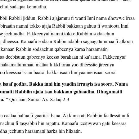
achuf sadaqaa kennudha.
abbii Rabbii jidduu, Rabbii ajajamuu fi wanti Inni nama dhowwe irraa
raatin namni tokko ajaja Rabbii bakkaan gahuu fi wantoota Inni
se jechuudha. Fakkeenyaf namni tokko Rabbiin sodaachun
i dheessa. Kanaafu sodaan Rabbii adabbii sagaagalummaa fi alkooli
a kanaan Rabbiin sodaachun qabeenya karaa haraamatin
rraa deebisuun qabeenya keessa barakaan ni ka’aama. Fakkeenyaf
malaamaltummaa, mattaa fi kkf irraa yoo dheessite jireenya
oo keessaa isaan baasa, bakka isaan hin yaanne isaan soora.
a isaaf godha.
Bakka inni hin yaadin irraayis isa soora. Nama
ugumatti Rabbiin ajaja isaa bakkaan gahaadha. Dhugumatti
a.
“ Qur’aan, Suurat Ax-Xalaq:2-3
 caalaa bal’aa fi gaarii si bana. Akkuma ati Rabbiin faallessituu fi
chuu fi tasgabbii hin argattu. Kanaafu iccitiwwan galii keessaa
ha jechuun haraamatti harka hin hiixatin.