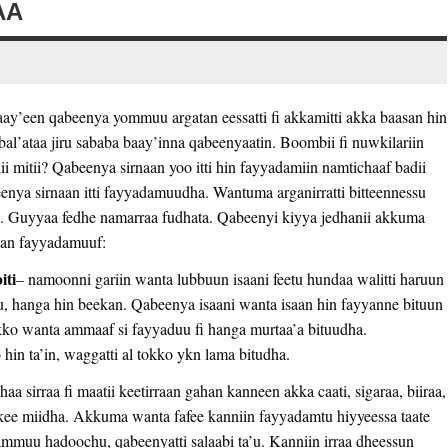
AA
ay’een qabeenya yommuu argatan eessatti fi akkamitti akka baasan hin
bal’ataa jiru sababa baay’inna qabeenyaatin. Boombii fi nuwkilariin
i mitii? Qabeenya sirnaan yoo itti hin fayyadamiin namtichaaf badii
abeenya sirnaan itti fayyadamuudha. Wantuma arganirratti bitteennessu
. Guyyaa fedhe namarraa fudhata. Qabeenyi kiyya jedhanii akkuma
aan fayyadamuuf:
iti
– namoonni gariin wanta lubbuun isaani feetu hundaa walitti haruun
tu, hanga hin beekan. Qabeenya isaani wanta isaan hin fayyanne bituun
kko wanta ammaaf si fayyaduu fi hanga murtaa’a bituudha.
o hin ta’in, waggatti al tokko ykn lama bitudha.
aa sirraa fi maatii keetirraan gahan kanneen akka caati, sigaraa, biiraa,
 kee miidha. Akkuma wanta fafee kanniin fayyadamtu hiyyeessa taate
sammuu hadoochu, qabeenyatti salaabi ta’u. Kanniin irraa dheessun