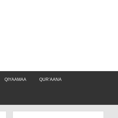
QIYAAMAA
QUR’AANA