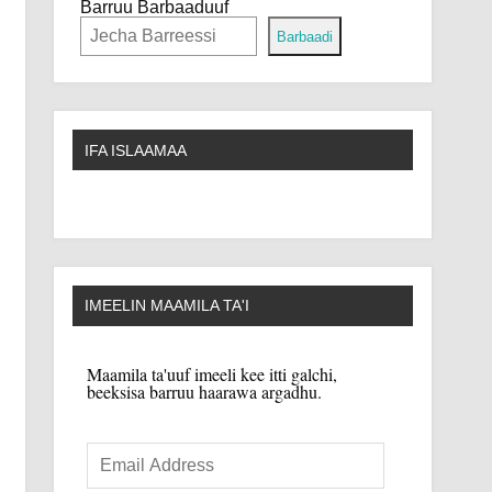
Barruu Barbaaduuf
Barbaadi
IFA ISLAAMAA
IMEELIN MAAMILA TA'I
Maamila ta'uuf imeeli kee itti galchi,
beeksisa barruu haarawa argadhu.
Email
Address