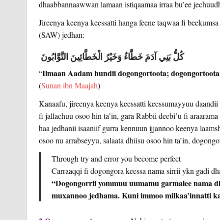
dhaabbannaawwan lamaan istiqaamaa irraa bu’ee jechuud
Jireenya keenya keessatti hanga feene taqwaa fi beekum
(SAW) jedhan:
كُلُّ بَنِي آدَمَ خَطَّاءٌ وَخَيْرُ الْخَطَّائِينَ التَّوَّابُونَ
Ilmaan Aadam hundii dogongortoota; dogongortoota 
“
(
Sunan ibn Maajah
)
Kanaafu, jireenya keenya keessatti keessumayyuu daandii
fi jallachuu osoo hin ta’in, gara Rabbii deebi’u fi araar
haa jedhanii isaaniif gurra kennuun ijjannoo keenya laams
osoo nu arrabseyyu, salaata dhiisu osoo hin ta’in, dogongor
Through try and error you become perfect
Carraaqqi fi dogongora keessa nama sirrii ykn gadi dh
“
Dogongorrii yommuu uumamu garmalee nama dhu
muxannoo jedhama. Kuni immoo milkaa’innatti k