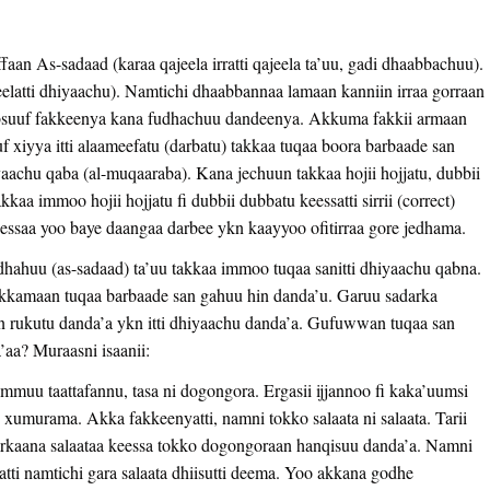
n As-sadaad (karaa qajeela irratti qajeela ta’uu, gadi dhaabbachuu).
atti dhiyaachu). Namtichi dhaabbannaa lamaan kanniin irraa gorraan
ibsuuf fakkeenya kana fudhachuu dandeenya. Akkuma fakkii armaan
f xiyya itti alaameefatu (darbatu) takkaa tuqaa boora barbaade san
aachu qaba (al-muqaaraba). Kana jechuun takkaa hojii hojjatu, dubbii
akkaa immoo hojii hojjatu fi dubbii dubbatu keessatti sirrii (correct)
essaa yoo baye daangaa darbee ykn kaayyoo ofitirraa gore jedhama.
dhahuu (as-sadaad) ta’uu takkaa immoo tuqaa sanitti dhiyaachu qabna.
takkamaan tuqaa barbaade san gahuu hin danda’u. Garuu sadarka
an rukutu danda’a ykn itti dhiyaachu danda’a. Gufuwwan tuqaa san
’aa? Muraasni isaanii:
ommuu taattafannu, tasa ni dogongora. Ergasii ijjannoo fi kaka’uumsi
 xumurama. Akka fakkeenyatti, namni tokko salaata ni salaata. Tarii
harkaana salaataa keessa tokko dogongoraan hanqisuu danda’a. Namni
atti namtichi gara salaata dhiisutti deema. Yoo akkana godhe