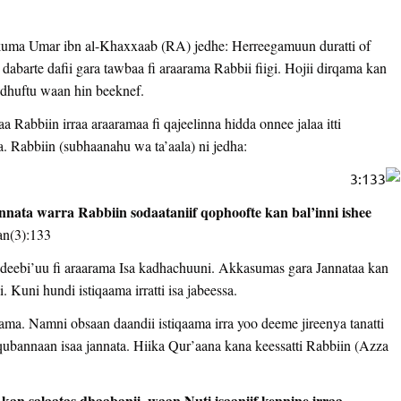
kkuma Umar ibn al-Khaxxaab (RA) jedhe: Herreegamuun duratti of
dabarte dafii gara tawbaa fi araarama Rabbii fiigi. Hojii dirqama kan
ti dhuftu waan hin beeknef.
 Rabbiin irraa araaramaa fi qajeelinna hidda onnee jalaa itti
. Rabbiin (subhaanahu wa ta’aala) ni jedha:
nnata warra Rabbiin sodaataniif qophoofte kan bal’inni ishee
an(3):133
i deebi’uu fi araarama Isa kadhachuuni. Akkasumas gara Jannataa kan
i. Kuni hundi istiqaama irratti isa jabeessa.
irama. Namni obsaan daandii istiqaama irra yoo deeme jireenya tanatti
oo qubannaan isaa jannata. Hiika Qur’aana kana keessatti Rabbiin (Azza
an salaatas dhaabanii, waan Nuti isaaniif kennine irraa