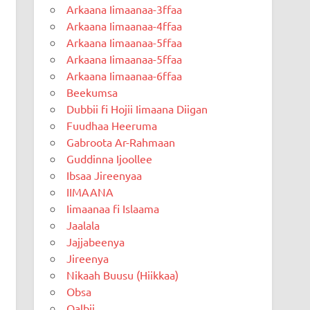
Arkaana Iimaanaa-3ffaa
Arkaana Iimaanaa-4ffaa
Arkaana Iimaanaa-5ffaa
Arkaana Iimaanaa-5ffaa
Arkaana Iimaanaa-6ffaa
Beekumsa
Dubbii fi Hojii Iimaana Diigan
Fuudhaa Heeruma
Gabroota Ar-Rahmaan
Guddinna Ijoollee
Ibsaa Jireenyaa
IIMAANA
Iimaanaa fi Islaama
Jaalala
Jajjabeenya
Jireenya
Nikaah Buusu (Hiikkaa)
Obsa
Qalbii