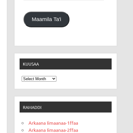
Maamila Ta'i
KUUSAA
Kuusaa
RAMADDI
Arkaana Iimaanaa-1ffaa
Arkaana Iimaanaa-2ffaa