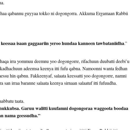
ha.
sa haa qabannu guyyaa tokko ni dogongorra. Akkuma Ergamaan Rabbii
keessaa isaan gaggaariin yeroo hundaa kanneen tawbataniidha
.”
 haqa irra yommuu deemnu yoo dogongorre, rifachuun duubatti deebi’u
ama kadhachuun adeemsa keenya itti fufu qabna. Namoonni wanta fedhan
hessu hin qabnu. Fakkeenyaf, salaata keessatti yoo dogongorre, namni
a san irraa baranne salaata keenya sirnaan salaatuf itti fufuudha.
aabbatu taata.
kkubsa. Garuu walitti kuufamni dogongoraa waggoota boodaa
an nama geessudha.
”