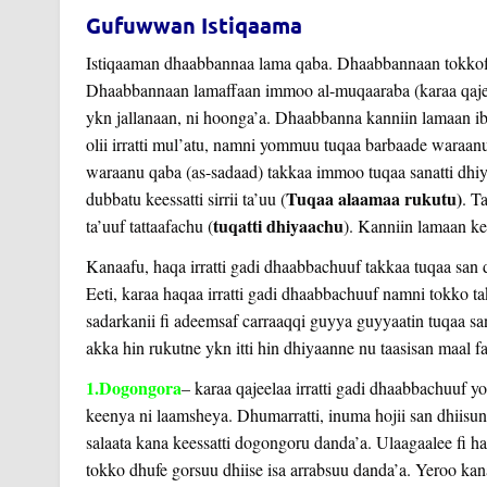
Gufuwwan Istiqaama
Istiqaaman dhaabbannaa lama qaba. Dhaabbannaan tokkoffaa
Dhaabbannaan lamaffaan immoo al-muqaaraba (karaa qajeel
ykn jallanaan, ni hoonga’a. Dhaabbanna kanniin lamaan 
olii irratti mul’atu, namni yommuu tuqaa barbaade waraanu
waraanu qaba (as-sadaad) takkaa immoo tuqaa sanatti dhiy
Tuqaa alaamaa rukutu)
dubbatu keessatti sirrii ta’uu (
. T
tuqatti dhiyaachu
ta’uuf tattaafachu (
). Kanniin lamaan ke
Kanaafu, haqa irratti gadi dhaabbachuuf takkaa tuqaa san 
Eeti, karaa haqaa irratti gadi dhaabbachuuf namni tokko 
sadarkanii fi adeemsaf carraaqqi guyya guyyaatin tuqaa s
akka hin rukutne ykn itti hin dhiyaanne nu taasisan maal fa
1.Dogongora
– karaa qajeelaa irratti gadi dhaabbachuuf y
keenya ni laamsheya. Dhumarratti, inuma hojii san dhiisun
salaata kana keessatti dogongoru danda’a. Ulaagaalee fi 
tokko dhufe gorsuu dhiise isa arrabsuu danda’a. Yeroo kan