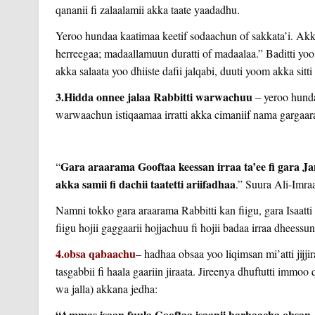
qananii fi zalaalamii akka taate yaadadhu.
Yeroo hundaa kaatimaa keetif sodaachun of sakkata’i. A
herreegaa; madaallamuun duratti of madaalaa.” Baditti yoo 
akka salaata yoo dhiiste dafii jalqabi, duuti yoom akka sit
3.Hidda onnee jalaa Rabbitti warwachuu
– yeroo hundaa
warwaachun istiqaamaa irratti akka cimaniif nama gargaara
Gara araarama Gooftaa keessan irraa ta’ee fi gara Ja
“
akka samii fi dachii taatetti ariifadhaa
.” Suura Ali-Imra
Namni tokko gara araarama Rabbitti kan fiigu, gara Isaatt
fiigu hojii gaggaarii hojjachuu fi hojii badaa irraa dheessun
4.obsa qabaachu
– hadhaa obsaa yoo liqimsan mi’atti jijj
tasgabbii fi haala gaariin jiraata. Jireenya dhuftutti imm
wa jalla) akkana jedha:
“Ammas isaan fuula Gooftaa isaanii barbaacha obsan, k