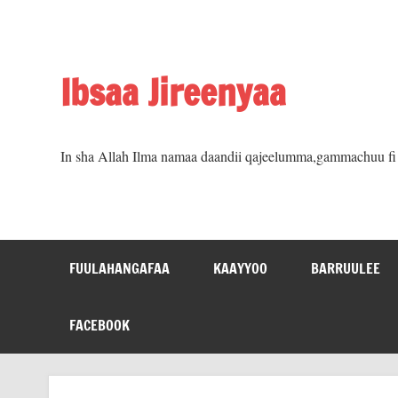
Skip
to
content
Ibsaa Jireenyaa
In sha Allah Ilma namaa daandii qajeelumma,gammachuu fi m
FUULAHANGAFAA
KAAYYOO
BARRUULEE
FACEBOOK