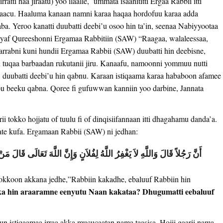
atti haa jiraatu) yoo ilaalle, ummata isaanititti Ergaa Rabbii itti
 baacu. Haaluma kanaan namni karaa haqaa hordofuu karaa adda
aba. Yeroo kanatti duubatti deebi’u osoo hin ta’in, seenaa Nabiyyootaa
eenyaf Qureeshonni Ergamaa Rabbitiin (SAW) “Raagaa, walaleessaa,
 arrabni kuni hundii Ergamaa Rabbii (SAW) duubatti hin deebisne,
n tuqaa barbaadan rukutanii jiru. Kanaafu, namoonni yommuu nutti
 duubatti deebi’u hin qabnu. Karaan istiqaama karaa hababoon afamee
abu beeku qabna. Qoree fi gufuwwan kanniin yoo darbine, Jannata
i tokko hojjatu of tuulu fi of dinqisiifannaan itti dhagahamu danda’a.
ate kufa. Ergamaan Rabbii (SAW) ni jedhan:
 tokkoon akkana jedhe,”Rabbiin kakadhe, ebaluuf Rabbiin hin
ka hin araaramne eenyutu Naan kakataa? Dhugumatti eebaluuf
huun istiqaamaa irraa akka mucucaatan nama taasisa. Hojii gaarii nama