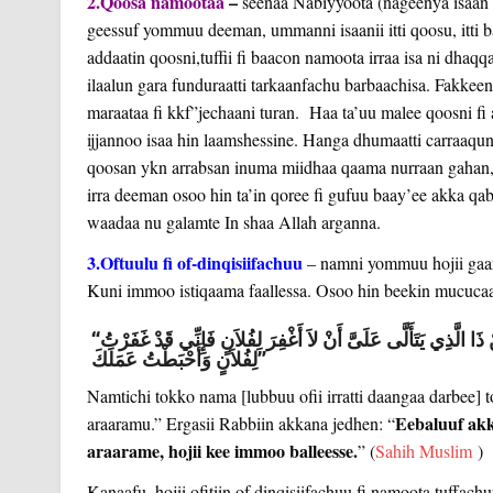
2.Qoosa namootaa
–
seenaa Nabiyyoota (nageenya isaan irr
geessuf yommuu deeman, ummanni isaanii itti qoosu, itti
addaatin qoosni,tuffii fi baacon namoota irraa isa ni dhaqq
ilaalun gara funduraatti tarkaanfachu barbaachisa. Fakk
maraataa fi kkf”jechaani turan. Haa ta’uu malee qoosni fi
ijjannoo isaa hin laamshessine. Hanga dhumaatti carraaqu
qoosan ykn arrabsan inuma miidhaa qaama nurraan gahan,
irra deeman osoo hin ta’in qoree fi gufuu baay’ee akka q
waadaa nu galamte In shaa Allah arganna.
3.Oftuulu fi of-dinqisiifachuu
– namni yommuu hojii gaari
Kuni immoo istiqaama faallessa. Osoo hin beekin mucuca
“‏ أَنَّ رَجُلاً قَالَ وَاللَّهِ لاَ يَغْفِرُ اللَّهُ لِفُلاَنٍ وَإِنَّ اللَّهَ تَعَالَى قَالَ مَنْ ذَا الَّذِي يَتَأَلَّى عَلَىَّ أَنْ لاَ أَغْفِرَ لِفُلاَنٍ فَإِنِّي قَدْ غَفَرْتُ
لِفُلاَنٍ وَأَحْبَطْتُ عَمَلَكَ ‏”
Namtichi tokko nama [lubbuu ofii irratti daangaa darbee]
Eebaluuf ak
araaramu.” Ergasii Rabbiin akkana jedhen: “
araarame, hojii kee immoo balleesse.
” (
Sahih Muslim
)
Kanaafu, hojii ofitiin of dinqisiifachuu fi namoota tuffac