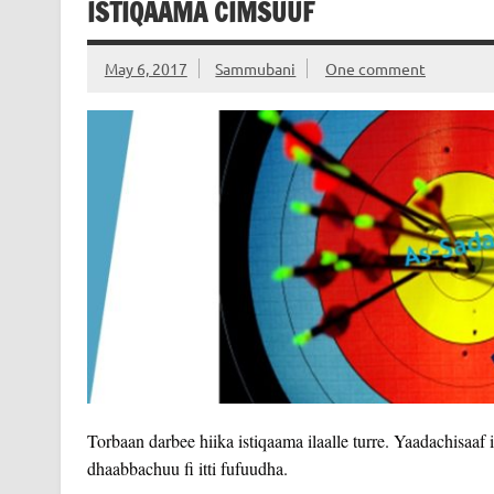
ISTIQAAMA CIMSUUF
May 6, 2017
Sammubani
One comment
Torbaan darbee hiika istiqaama ilaalle turre. Yaadachisaaf 
dhaabbachuu fi itti fufuudha.