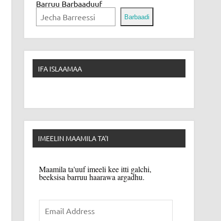
Barruu Barbaaduuf
Barbaadi
IFA ISLAAMAA
IMEELIN MAAMILA TA'I
Maamila ta'uuf imeeli kee itti galchi,
beeksisa barruu haarawa argadhu.
Email
Address