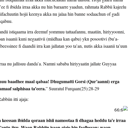
’ee fi ibidda irraa akka nu hin baraarre yaadun, rahmata Rabbii kajeelu
iifachuutin hojii keenya akka nu jalaa hin banne sodaachun of gadi
 qabnu.
andii istiqaama irra deemuf yommuu tattaafannu, maatiin, hiriyyoonni,
an isaanii kuni negaativii (miidhaa kan qabu) ykn posootivi (bu’a-
essinee fi daandii irra kan jallatan yoo ta’an, nutis akka isaanii ta’uun
raa nu jallisuu danda’a. Namni sababa hiriyyaatin jallate Guyyaa
achuu baadhee maal qabaa! Dhugumatti Gorsi (Qur’aanni) erga
namaaf salphisaa ta’eera.
” Suuratul Furqaan(25):28-29
bbiin itti ajaja:
eessan ibidda qoraan ishii namootaa fi dhagaa heddu ta’e irraa
a’antu jiru. Waan Rabbiin isaan ajaje hin faallessan; waan