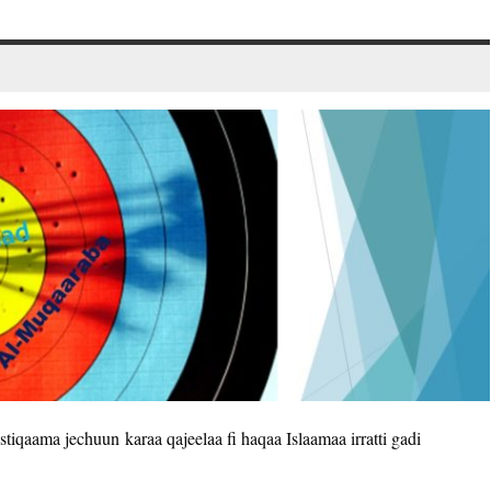
istiqaama jechuun karaa qajeelaa fi haqaa Islaamaa irratti gadi