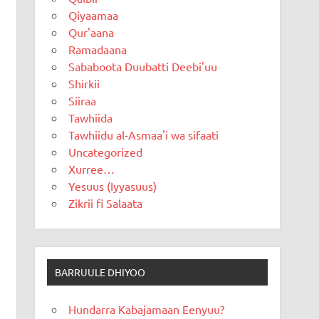
Qiyaamaa
Qur'aana
Ramadaana
Sababoota Duubatti Deebi'uu
Shirkii
Siiraa
Tawhiida
Tawhiidu al-Asmaa'i wa sifaati
Uncategorized
Xurree…
Yesuus (Iyyasuus)
Zikrii fi Salaata
BARRUULE DHIYOO
Hundarra Kabajamaan Eenyuu?