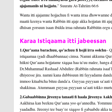
ajajamaniis ni hojjatu.
” Suuratu At-Tahriim 66:6
Wanta itti ajajamne hojjachuu fi wanta irraa dhowwamne 
maatii keenya wanta Rabbiin itti ajaje akka hojjatan itti 
dhiisan gorsuun isaan ibidda irraa rahmata Rabbiitin eegu
Karaa Istiqaama itti jabeessan
1.Qur’aana barachuu, qo’achuu fi hojii irra oolchu
– Q
istiqaamaa (gadi dhaabbannaa) cimsa. Namni akkuma Qur’a
hiikni Qur’aana hojjatame xiqqaa haa ta’uu malee, hanga 
Dr.Muhammad Rashaad Abdullee (Rabbiin rahmata isaaf h
dhiyeesse jira. namni kana dubbisuun itti fayyadamu dand
immoo kitaabicha bituu danda’a. Guyyaa guyyaan sa’aati t
shakkinaa. Atummaan guyyaa guyyaan sa’aati tokko murte
2.Gabaabbinna jireenya tanaati fi haala jireenya Aak
Aakhiraa kan beeknu Qur’aana yoo qo’annedha. Yommuu ha
yaadadhu. Jireenyi tee baay’ee xiqqoo fi gabaabdu akka taat