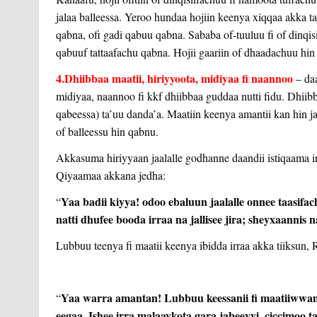
jalaa balleessa. Yeroo hundaa hojiin keenya xiqqaa akka ta
qabna, ofi gadi qabuu qabna. Sababa of-tuuluu fi of dinqis
qabuuf tattaafachu qabna. Hojii gaariin of dhaadachuu hin
4.Dhiibbaa maatii, hiriyyoota, midiyaa fi naannoo
– da
midiyaa, naannoo fi kkf dhiibbaa guddaa nutti fidu. Dhiibb
qabeessa) ta’uu danda’a. Maatiin keenya amantii kan hin jabe
of balleessu hin qabnu.
Akkasuma hiriyyaan jaalalle godhanne daandii istiqaama ir
Qiyaamaa akkana jedha:
Yaa badii kiyya! odoo ebaluun jaalalle onnee taasif
“
natti dhufee booda irraa na jallisee jira; sheyxaannis 
Lubbuu teenya fi maatii keenya ibidda irraa akka tiiksun, Ra
Yaa warra amantan! Lubbuu keessanii fi maatiiwwan k
“
eegaa. Ishee irra malaaykota gara jabeeyyi, ciccimoo t