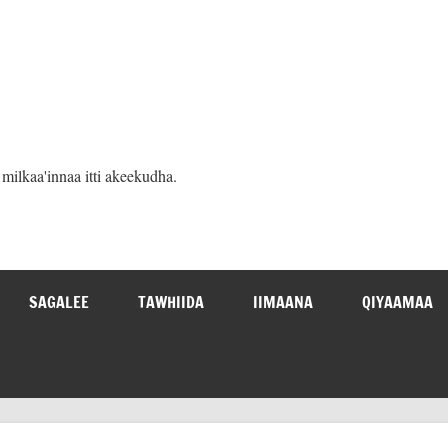
ilkaa'innaa itti akeekudha.
SAGALEE
TAWHIIDA
IIMAANA
QIYAAMAA