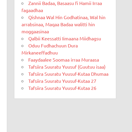
Zannii Badaa, Basaasu fi Hamii Irraa
fagaadhaa
Qishnaa Wal Hin Godhatinaa, Wal hin
arrabsinaa, Maqaa Badaa walitti hin
moggaasinaa
Qalbii Keessatti Iimaana Miidhagsu
Oduu Fudhachuun Dura
Mirkaneeffadhuu
Faaydaalee Soomaa irraa Muraasa
Tafsiira Suuratu Yuusuf (Guutuu isaa)
Tafsiira Suuratu Yuusuf-Kutaa Dhumaa
Tafsiira Suuratu Yuusuf-Kutaa 27
Tafsiira Suuratu Yuusuf-Kutaa 26