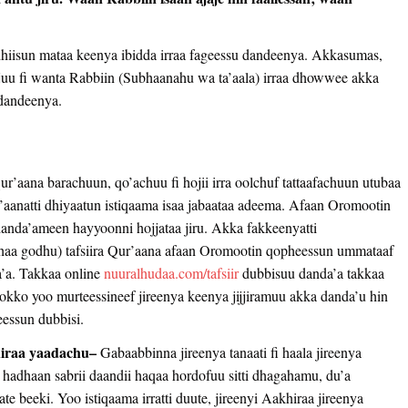
dhiisun mataa keenya ibidda irraa fageessu dandeenya. Akkasumas,
ajajuu fi wanta Rabbiin (Subhaanahu wa ta’aala) irraa dhowwee akka
 dandeenya.
ur’aana barachuun, qo’achuu fi hojii irra oolchuf tattaafachuun utubaa
anatti dhiyaatun istiqaama isaa jabaataa adeema. Afaan Oromootin
danda’ameen hayyoonni hojjataa jiru. Akka fakkeenyatti
aa godhu) tafsiira Qur’aana afaan Oromootin qopheessun ummataaf
a’a. Takkaa online
nuuralhudaa.com/tafsiir
dubbisuu danda’a takkaa
okko yoo murteessineef jireenya keenya jijjiramuu akka danda’u hin
essun dubbisi.
hiraa yaadachu
–
Gabaabbinna jireenya tanaati fi haala jireenya
dhaan sabrii daandii haqaa hordofuu sitti dhagahamu, du’a
e beeki. Yoo istiqaama irratti duute, jireenyi Aakhiraa jireenya