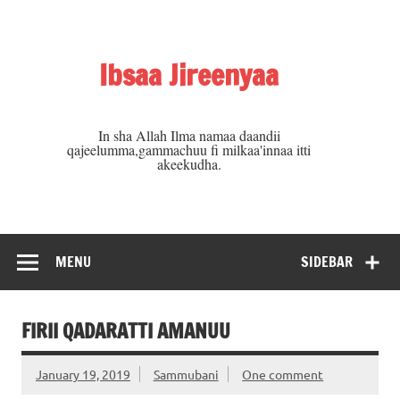
Skip
to
content
Ibsaa Jireenyaa
In sha Allah Ilma namaa daandii
qajeelumma,gammachuu fi milkaa'innaa itti
akeekudha.
MENU
SIDEBAR
FIRII QADARATTI AMANUU
January 19, 2019
Sammubani
One comment