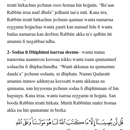
irratti hirkachuu jechuun osoo homaa hin hojjatin, “Bu’aan
Rabbiin irraa naaf dhufa” jedhanii taa’u miti. Kana irra,
Rabbiin irratti hirkachuu jechuun qaaman wanta namarraa
eeggamu hojjachaa wanta gaarii kan namaaf fidu fi wanta
badaa namarraa kan deebisu Rabbiin akka ta’e qalbiin itti
amanuu fi tasgabbaa’udha.
2- Sodaa fi Dhiphinni isarraa deemu
– wanta mataa
namootaa naannessu keessaa tokko wanta isaan qunnamuuf
sodaachu fi dhiphachuudha. “Wanti akkanaa na qunnamuu
danda’a” jechuun sodaatu, ni dhiphatu. Namni Qadaratti
amanuu immoo addunyaa keessatti wanta akkanaa na
qunnama, nan hiyyooma jechuun sodaa fi dhiphinnaan of hin
haguugu. Kana irraa, wanta isarraa eeggamu ni hojjata. San
booda Rabbiin irratti hirkata. Murtii Rabbiitiin malee homaa
akka isa hin qunnamne ni beeka.