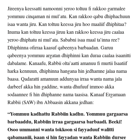
Jireenya keessatti namoonni yeroo toltuu fi rakkoo garmalee
yommuu cinqaman ni mul’atu. Kan rakkoo qabu dhiphachuun
isaa wanta jiru. Kan toltuu keessa jiru hoo maaliif dhiphitaa?
Inuma kan toltuu keessa jiruu kan rakkoo keessa jiru caalaa
yeroo dhiphatu ni mul’ata. Sababni isaa maal ta’inna ree?
Dhiphinna ofirraa kaasuf qabeenya barbaadan. Garuu
qabeenya yommuu argatan dhiphinni kan duraa caalaa isaanitti
dabalame. Kanaafu, Rabbii olta’aatti amanuu fi murtii Isaatiif
harka kennuun, dhiphinna hangana hin jedhamne jalaa nama
baasa. Qadaratti amanuun addunyaa irraa wanta nama jala
darbeef akka hin gaddine, wanta dhufuuf immoo akka
sodaannee fi hin dhiphanne nama taasisa. Kanaaf Ergamaan
Rabbii (SAW) ibn Abbaasin akkana jedhan:
“Yommuu kadhattu Rabbiin kadhu. Yommuu gargaarsa
barbaaddu, Rabbiin irraa gargaarsa barbaadi. Beeki!
Osoo ummanni wanta tokkoon si fayyaduuf walitti
qabamaniii, isaan si hin fayyadan wanta Rabbiin dursee