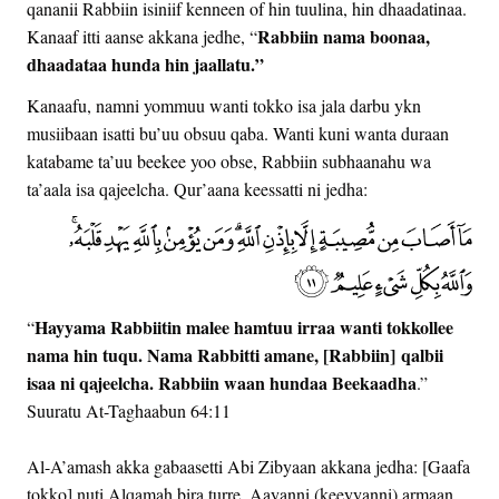
qananii Rabbiin isiniif kenneen of hin tuulina, hin dhaadatinaa.
Rabbiin nama boonaa,
Kanaaf itti aanse akkana jedhe, “
dhaadataa hunda hin jaallatu.”
Kanaafu, namni yommuu wanti tokko isa jala darbu ykn
musiibaan isatti bu’uu obsuu qaba. Wanti kuni wanta duraan
katabame ta’uu beekee yoo obse, Rabbiin subhaanahu wa
ta’aala isa qajeelcha. Qur’aana keessatti ni jedha:
Hayyama Rabbiitin malee hamtuu irraa wanti tokkollee
“
nama hin tuqu. Nama Rabbitti amane, [Rabbiin] qalbii
isaa ni qajeelcha. Rabbiin waan hundaa Beekaadha
.”
Suuratu At-Taghaabun 64:11
Al-A’amash akka gabaasetti Abi Zibyaan akkana jedha: [Gaafa
tokko] nuti Alqamah bira turre. Aayanni (keeyyanni) armaan