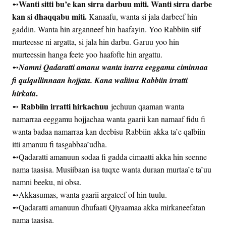
Wanti sitti bu’e kan sirra darbuu miti. Wanti sirra darbe
➻
kan si dhaqqabu miti.
Kanaafu, wanta si jala darbeef hin
gaddin. Wanta hin arganneef hin haafayin. Yoo Rabbiin siif
murteesse ni argatta, si jala hin darbu. Garuu yoo hin
murteessin hanga feete yoo haafofte hin argattu.
➻
Namni Qadaratti amanu wanta isarra eeggamu ciminnaa
fi qulqullinnaan hojjata. Kana waliinu Rabbiin irratti
.
hirkata
Rabbiin irratti hirkachuu
➻
jechuun qaaman wanta
namarraa eeggamu hojjachaa wanta gaarii kan namaaf fidu fi
wanta badaa namarraa kan deebisu Rabbiin akka ta’e qalbiin
itti amanuu fi tasgabbaa’udha.
➻Qadaratti amanuun sodaa fi gadda cimaatti akka hin seenne
nama taasisa. Musiibaan isa tuqxe wanta duraan murtaa’e ta’uu
namni beeku, ni obsa.
➻Akkasumas, wanta gaarii argateef of hin tuulu.
➻Qadaratti amanuun dhufaati Qiyaamaa akka mirkaneefatan
nama taasisa.