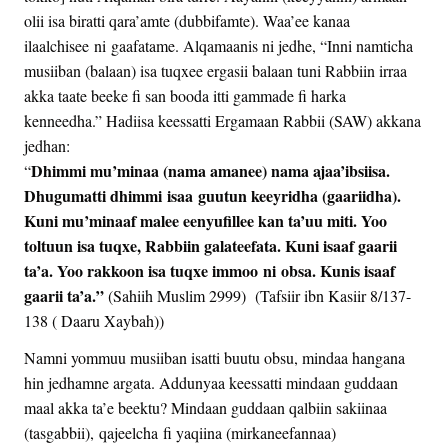
olii isa biratti qara’amte (dubbifamte). Waa’ee kanaa
ilaalchisee ni gaafatame. Alqamaanis ni jedhe, “Inni namticha
musiiban (balaan) isa tuqxee ergasii balaan tuni Rabbiin irraa
akka taate beeke fi san booda itti gammade fi harka
kenneedha.” Hadiisa keessatti Ergamaan Rabbii (SAW) akkana
jedhan:
Dhimmi mu’minaa (nama amanee) nama ajaa’ibsiisa.
“
Dhugumatti dhimmi isaa guutun keeyridha (gaariidha).
Kuni mu’minaaf malee eenyufillee kan ta’uu miti. Yoo
toltuun isa tuqxe, Rabbiin galateefata. Kuni isaaf gaarii
ta’a. Yoo rakkoon isa tuqxe immoo ni obsa. Kunis isaaf
gaarii ta’a.”
(Sahiih Muslim 2999) (Tafsiir ibn Kasiir 8/137-
138 ( Daaru Xaybah))
Namni yommuu musiiban isatti buutu obsu, mindaa hangana
hin jedhamne argata. Addunyaa keessatti mindaan guddaan
maal akka ta’e beektu? Mindaan guddaan qalbiin sakiinaa
(tasgabbii), qajeelcha fi yaqiina (mirkaneefannaa)