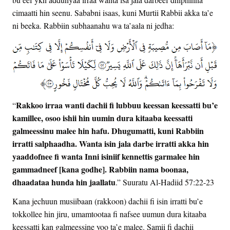
cimaatti hin seenu. Sababni isaas, kuni Murtii Rabbii akka ta’e
ni beeka. Rabbiin subhaanahu wa ta’aala ni jedha:
Rakkoo irraa wanti dachii fi lubbuu keessan keessatti bu’e
“
kamillee, osoo ishii hin uumin dura kitaaba keessatti
galmeessinu malee hin hafu. Dhugumatti, kuni Rabbiin
irratti salphaadha. Wanta isin jala darbe irratti akka hin
yaaddofnee fi wanta Inni isiniif kennettis garmalee hin
gammadneef [kana godhe]. Rabbiin nama boonaa,
dhaadataa hunda hin jaallatu
.” Suuratu Al-Hadiid 57:22-23
Kana jechuun musiibaan (rakkoon) dachii fi isin irratti bu’e
tokkollee hin jiru, umamtootaa fi nafsee uumun dura kitaaba
keessatti kan galmeessine yoo ta’e malee. Samii fi dachii