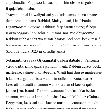
argachuudha. Fuggisoo kanaa, namni hin obsine tasgabbii
fi qajeelcha dhaba.
“Aayan tuni akka waligalaatti yoo fudhatamte, nama amane
(kana jechuun nama Rabbitti, Malaykotatti, kitaabbanitti,
Ergamtootatti, Guyyaa Aakhiraa fi qadaratti amane) fi hojii
isarraa eeggamu hojjachuun iimaana isaa yoo dhugoomse,
Rabbiin subhaanahu wa ta’aala haalota, jechoota, beekumsa fi
hojiwwan isaa keessatti ni qajeelcha.” (Gabaabinnaan Tafsiira
Sa’diyyii -fuula 1023 irraa fudhatame.)
5-Amantii Guyyaa Qiyaamatiif qaban dabaluu
– Akkuma
yeroo darbe jenne qadara jechuun wanta Rabbiin dursee beeke,
murteesse, safaree fi katabeedha. Wanti Inni dursee murteessee
fi katabe argamuun isaa waan hin oolledha. Kutaa darbe
keessatti qadaratti amanuun wantoota afur of keessa qaba
jennee jirra. Isaanis: Rabbiin wantoota hundaa akka beeku
amanuu, wantoota kanniin hundaa Lawhal Mahfuuz (Galmee
Eeggamaa) keessatti akka katabe amanuu, wantoonni hundii
fedhii Isaatiin qofa akka raawwataman amanuu fi wantoota