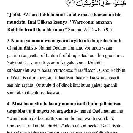
Jedhi, “Waan Rabbiin nuuf katabe malee homaa nu hin
“
muudatu. Inni Tiiksaa keenya.” Warroonni amanan
Rabbiin irratti haa hirkatan
.” Suuratu At-Tawbah 9:51
3-Namni yommuu waan gaarii argatu ofi dinqisifachuu fi
of jajuu dhiisu-
Namni Qadaratti amanu yommuu waan
gaariin isa geettu, of tuuluu fi of dinqiisifachuun hin guuttamu.
Sababni isaas, wanti gaariin isa gahe karaa Rabbiin
subhaanahu wa ta’aalaa murteessee fi laaffiseeni. Osoo Rabbiin
olta’aan isaaf murteessuu fi laaffisuu baate silaa wanta gaarii
san hin argatu. Of tuulu fi of dinqisiifachuun galata qananii
sanii akka dagatu isa taasisa.
4- Musiibaan ykn balaan yommuu isatti bu’u qalbiin isaa
tasgabbaa’u fi nageenya argachuu
– namni Qadaratti amanu,
“wanti isarra darbee isatti kan hin buune, wanti isatti bu’e
immoo isarra kan hin darbine” akka ta’e ni beeka. Balaa isatti
bu’eef ykn addunyaa irraa wanta isa jala darbeef dhiphinna