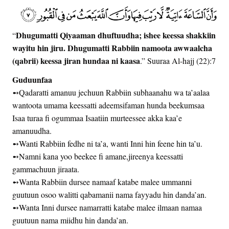
Dhugumatti Qiyaaman dhuftuudha; ishee keessa shakkiin
“
wayitu hin jiru. Dhugumatti Rabbiin namoota awwaalcha
(qabrii) keessa jiran hundaa ni kaasa
.” Suuraa Al-hajj (22):7
Guduunfaa
➻Qadaratti amanuu jechuun Rabbiin subhaanahu wa ta’aalaa
wantoota umama keessatti adeemsifaman hunda beekumsaa
Isaa turaa fi ogummaa Isaatiin murteessee akka kaa’e
amanuudha.
➻Wanti Rabbiin fedhe ni ta’a, wanti Inni hin feene hin ta’u.
➻Namni kana yoo beekee fi amane,jireenya keessatti
gammachuun jiraata.
➻Wanta Rabbiin dursee namaaf katabe malee ummanni
guutuun osoo walitti qabamanii nama fayyadu hin danda’an.
➻Wanta Inni dursee namarratti katabe malee ilmaan namaa
guutuun nama miidhu hin danda’an.