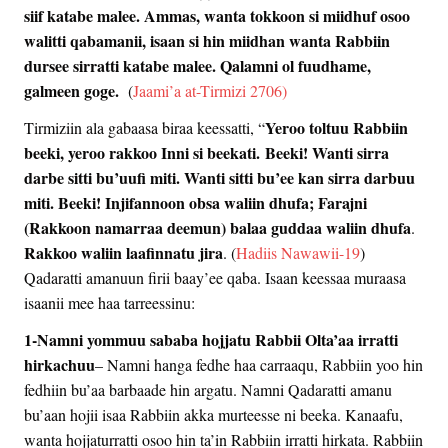
siif katabe malee. Ammas, wanta tokkoon si miidhuf osoo
walitti qabamanii, isaan si hin miidhan wanta Rabbiin
dursee sirratti katabe malee. Qalamni ol fuudhame,
galmeen goge.
(
Jaami’a at-Tirmizi 2706)
Yeroo toltuu Rabbiin
Tirmiziin ala gabaasa biraa keessatti, “
beeki, yeroo rakkoo Inni si beekati.
Beeki! Wanti sirra
darbe sitti bu’uufi miti. Wanti sitti bu’ee kan sirra darbuu
miti. Beeki! Injifannoon obsa waliin dhufa; Farajni
(Rakkoon namarraa deemun) balaa guddaa waliin dhufa
.
Rakkoo waliin laafinnatu jira
. (
Hadiis Nawawii-19
)
Qadaratti amanuun firii baay’ee qaba. Isaan keessaa muraasa
isaanii mee haa tarreessinu:
1-Namni yommuu sababa hojjatu Rabbii Olta’aa irratti
hirkachuu
– Namni hanga fedhe haa carraaqu, Rabbiin yoo hin
fedhiin bu’aa barbaade hin argatu. Namni Qadaratti amanu
bu’aan hojii isaa Rabbiin akka murteesse ni beeka. Kanaafu,
wanta hojjaturratti osoo hin ta’in Rabbiin irratti hirkata. Rabbiin