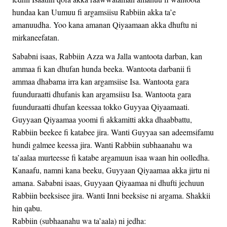
hundaa kan Uumuu fi argamsiisu Rabbiin akka ta’e
amanuudha. Yoo kana amanan Qiyaamaan akka dhuftu ni
mirkaneefatan.
Sababni isaas, Rabbiin Azza wa Jalla wantoota darban, kan
ammaa fi kan dhufan hunda beeka. Wantoota darbanii fi
ammaa dhabama irra kan argamsiise Isa. Wantoota gara
fuunduraatti dhufanis kan argamsiisu Isa. Wantoota gara
fuunduraatti dhufan keessaa tokko Guyyaa Qiyaamaati.
Guyyaan Qiyaamaa yoomi fi akkamitti akka dhaabbattu,
Rabbiin beekee fi katabee jira. Wanti Guyyaa san adeemsifamu
hundi galmee keessa jira. Wanti Rabbiin subhaanahu wa
ta’aalaa murteesse fi katabe argamuun isaa waan hin oolledha.
Kanaafu, namni kana beeku, Guyyaan Qiyaamaa akka jirtu ni
amana. Sababni isaas, Guyyaan Qiyaamaa ni dhufti jechuun
Rabbiin beeksisee jira. Wanti Inni beeksise ni argama. Shakkii
hin qabu.
Rabbiin (subhaanahu wa ta’aala) ni jedha: