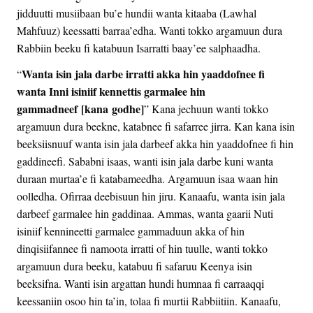
jidduutti musiibaan bu’e hundii wanta kitaaba (Lawhal
Mahfuuz) keessatti barraa’edha. Wanti tokko argamuun dura
Rabbiin beeku fi katabuun Isarratti baay’ee salphaadha.
Wanta isin jala darbe irratti akka hin yaaddofnee fi
“
wanta Inni isiniif kennettis garmalee hin
gammadneef [kana godhe]
” Kana jechuun wanti tokko
argamuun dura beekne, katabnee fi safarree jirra. Kan kana isin
beeksiisnuuf wanta isin jala darbeef akka hin yaaddofnee fi hin
gaddineefi. Sababni isaas, wanti isin jala darbe kuni wanta
duraan murtaa’e fi katabameedha. Argamuun isaa waan hin
oolledha. Ofirraa deebisuun hin jiru. Kanaafu, wanta isin jala
darbeef garmalee hin gaddinaa. Ammas, wanta gaarii Nuti
isiniif kennineetti garmalee gammaduun akka of hin
dinqisiifannee fi namoota irratti of hin tuulle, wanti tokko
argamuun dura beeku, katabuu fi safaruu Keenya isin
beeksifna. Wanti isin argattan hundi humnaa fi carraaqqi
keessaniin osoo hin ta’in, tolaa fi murtii Rabbiitiin. Kanaafu,