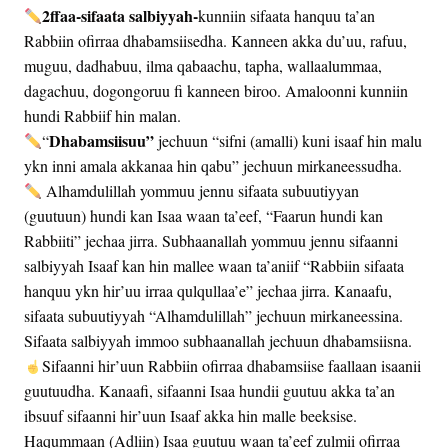
2ffaa-sifaata salbiyyah-
kunniin sifaata hanquu ta’an
Rabbiin ofirraa dhabamsiisedha. Kanneen akka du’uu, rafuu,
muguu, dadhabuu, ilma qabaachu, tapha, wallaalummaa,
dagachuu, dogongoruu fi kanneen biroo. Amaloonni kunniin
hundi Rabbiif hin malan.
Dhabamsiisuu”
“
jechuun “sifni (amalli) kuni isaaf hin malu
ykn inni amala akkanaa hin qabu” jechuun mirkaneessudha.
Alhamdulillah yommuu jennu sifaata subuutiyyan
(guutuun) hundi kan Isaa waan ta’eef, “Faarun hundi kan
Rabbiiti” jechaa jirra. Subhaanallah yommuu jennu sifaanni
salbiyyah Isaaf kan hin mallee waan ta’aniif “Rabbiin sifaata
hanquu ykn hir’uu irraa qulqullaa’e” jechaa jirra. Kanaafu,
sifaata subuutiyyah “Alhamdulillah” jechuun mirkaneessina.
Sifaata salbiyyah immoo subhaanallah jechuun dhabamsiisna.
Sifaanni hir’uun Rabbiin ofirraa dhabamsiise faallaan isaanii
guutuudha. Kanaafi, sifaanni Isaa hundii guutuu akka ta’an
ibsuuf sifaanni hir’uun Isaaf akka hin malle beeksise.
Haqummaan (Adliin) Isaa guutuu waan ta’eef zulmii ofirraa