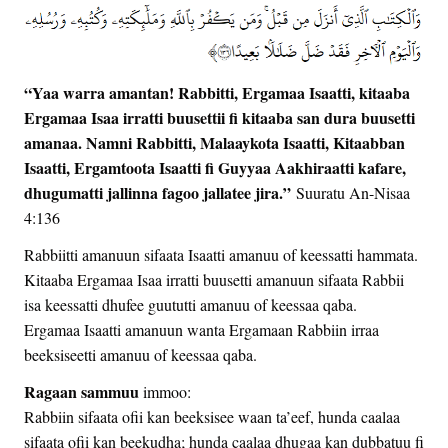
“Yaa warra amantan! Rabbitti, Ergamaa Isaatti, kitaaba
Ergamaa Isaa irratti buusettii fi kitaaba san dura buusetti
amanaa. Namni Rabbitti, Malaaykota Isaatti, Kitaabban
Isaatti, Ergamtoota Isaatti fi Guyyaa Aakhiraatti kafare,
dhugumatti jallinna fagoo jallatee jira.”
Suuratu An-Nisaa
4:136
Rabbiitti amanuun sifaata Isaatti amanuu of keessatti hammata.
Kitaaba Ergamaa Isaa irratti buusetti amanuun sifaata Rabbii
isa keessatti dhufee guututti amanuu of keessaa qaba.
Ergamaa Isaatti amanuun wanta Ergamaan Rabbiin irraa
beeksiseetti amanuu of keessaa qaba.
Ragaan sammuu
immoo:
Rabbiin sifaata ofii kan beeksisee waan ta’eef, hunda caalaa
sifaata ofii kan beekudha; hunda caalaa dhugaa kan dubbatuu fi