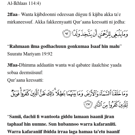
Al-Ikhlaas 114:4)
2ffaa
– Wanta kijibdoonni odeessan diiguu fi kijiba akka ta’e
mirkaneessuf. Akka fakkeenyaatti Qur’aana keessatti ni jedha:
Rahmaan ilma godhachuun gonkumaa Isaaf hin malu
“
”
Suuratu Mariyam 19:92
3ffaa-
Dhimma addaatiin wanta wal qabatee ilaalchise yaada
sobaa deemsiisuuf:
Qur’aana keessatti:
Samii, dachii fi wantoota giddu lamaan isaanii jiran
“
taphaaf hin uumne. Sun hubannoo warra kafaraniiti.
Warra kafaraniif ibidda irraa laga hamaa ta’etu isaanif