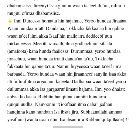
dhabamsiise. Jireenyi Isaa guutuu waan taateef du’uu, rafuu fi
muguu ofirraa dhabamsiise.
Inni Dureessa homattu hin hajamne, Yeroo hundaa Jiraataa,
Waan hundaa irratti Danda’aa, Tokkicha fakkaataa hin qabne
waan ta’eef ilmi akka Isaaf hin malle irra deddeebi’uun
mirkaneesse. Mee itti xinxalli, ilma godhachuun sifaata
(amaloota) kana hunda faallessa: Durummaa, yeroo hundaa
jiraachuu, waan hundaa irratti danda’aa ta’uu, Tokkicha
fakkaata hin qabne ta’uu. Namni hiyyeessa waan ta’eef ilma
barbaada. Yeroo hundaa waan hin jiraanneef sanyiin isaa akka
itti fuftuuf ilma argachuu kajeela. Dadhabaa waan ta’eef yeroo
dullummaa akka isa gargaaruf ilmatti hajama. Ilmi yoo dhalate
abbaa fakkaata. Rabbiin hanqinna kanniin hundarra
qulqulluudha. Namoonni “Gooftaan ilma qaba” jedhan
hanqinna kana hundaan Isa ibsaa jiru. Subhaanallahi ammaa
yasifuun (wanta isaan ittiin Isa ibsan irra Rabbiin qulqullaa’e)!!!