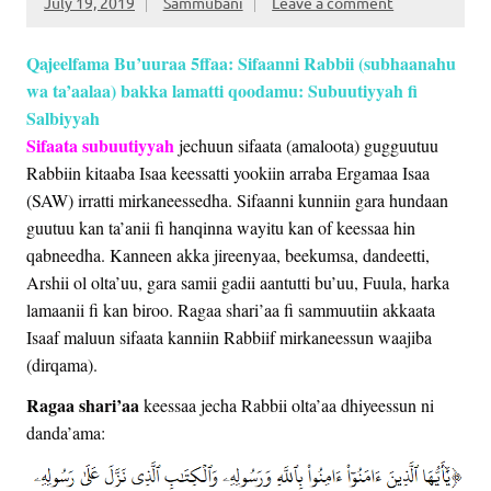
July 19, 2019
Sammubani
Leave a comment
Qajeelfama Bu’uuraa 5ffaa: Sifaanni Rabbii (subhaanahu
wa ta’aalaa) bakka lamatti qoodamu:
Subuutiyyah fi
Salbiyyah
Sifaata subuutiyyah
jechuun sifaata (amaloota) gugguutuu
Rabbiin kitaaba Isaa keessatti yookiin arraba Ergamaa Isaa
(SAW) irratti mirkaneessedha. Sifaanni kunniin gara hundaan
guutuu kan ta’anii fi hanqinna wayitu kan of keessaa hin
qabneedha. Kanneen akka jireenyaa, beekumsa, dandeetti,
Arshii ol olta’uu, gara samii gadii aantutti bu’uu, Fuula, harka
lamaanii fi kan biroo. Ragaa shari’aa fi sammuutiin akkaata
Isaaf maluun sifaata kanniin Rabbiif mirkaneessun waajiba
(dirqama).
Ragaa shari’aa
keessaa jecha Rabbii olta’aa dhiyeessun ni
danda’ama: