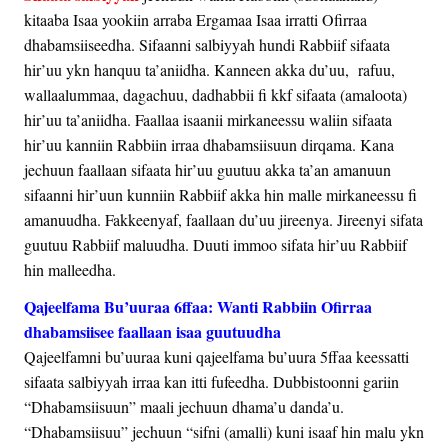
kitaaba Isaa yookiin arraba Ergamaa Isaa irratti Ofirraa
dhabamsiiseedha. Sifaanni salbiyyah hundi Rabbiif sifaata
hir’uu ykn hanquu ta’aniidha. Kanneen akka du’uu, rafuu,
wallaalummaa, dagachuu, dadhabbii fi kkf sifaata (amaloota)
hir’uu ta’aniidha. Faallaa isaanii mirkaneessu waliin sifaata
hir’uu kanniin Rabbiin irraa dhabamsiisuun dirqama. Kana
jechuun faallaan sifaata hir’uu guutuu akka ta’an amanuun
sifaanni hir’uun kunniin Rabbiif akka hin malle mirkaneessu fi
amanuudha. Fakkeenyaf, faallaan du’uu jireenya. Jireenyi sifata
guutuu Rabbiif maluudha. Duuti immoo sifata hir’uu Rabbiif
hin malleedha.
Qajeelfama Bu’uuraa 6ffaa: Wanti Rabbiin Ofirraa
dhabamsiisee faallaan isaa guutuudha
Qajeelfamni bu’uuraa kuni qajeelfama bu’uura 5ffaa keessatti
sifaata salbiyyah irraa kan itti fufeedha. Dubbistoonni gariin
“Dhabamsiisuun” maali jechuun dhama’u danda’u.
“Dhabamsiisuu” jechuun “sifni (amalli) kuni isaaf hin malu ykn