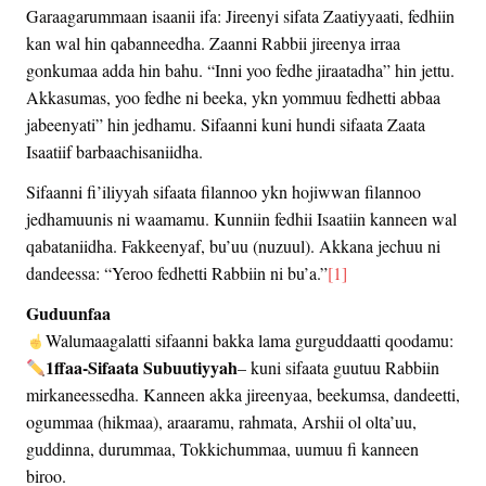
Garaagarummaan isaanii ifa: Jireenyi sifata Zaatiyyaati, fedhiin
kan wal hin qabanneedha. Zaanni Rabbii jireenya irraa
gonkumaa adda hin bahu. “Inni yoo fedhe jiraatadha” hin jettu.
Akkasumas, yoo fedhe ni beeka, ykn yommuu fedhetti abbaa
jabeenyati” hin jedhamu. Sifaanni kuni hundi sifaata Zaata
Isaatiif barbaachisaniidha.
Sifaanni fi’iliyyah sifaata filannoo ykn hojiwwan filannoo
jedhamuunis ni waamamu. Kunniin fedhii Isaatiin kanneen wal
qabataniidha. Fakkeenyaf, bu’uu (nuzuul). Akkana jechuu ni
dandeessa: “Yeroo fedhetti Rabbiin ni bu’a.”
[1]
Guduunfaa
Walumaagalatti sifaanni bakka lama gurguddaatti qoodamu:
1ffaa-Sifaata Subuutiyyah
– kuni sifaata guutuu Rabbiin
mirkaneessedha. Kanneen akka jireenyaa, beekumsa, dandeetti,
ogummaa (hikmaa), araaramu, rahmata, Arshii ol olta’uu,
guddinna, durummaa, Tokkichummaa, uumuu fi kanneen
biroo.