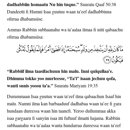
dadhabbiin homaatu Nu hin tuqne.”
Suuratu Qaaf 50:38
Dandeetti fi Humni Isaa guutuu waan ta’eef dadhabbinna
ofirraa dhabamsiise.
Ammas Rabbiin subhaanahu wa ta’aalaa ilmaa fi niiti qabaachu
ofirraa dhabamsiisa:
“Rabbiif ilma taasifachuun hin malu. Inni qulqullaa’e.
Dhimma tokko yoo murteesse, “Ta’i” isaan jechuu qofa,
wanti sunis yoosu ta’a.”
Suuratu Mariyam 19:35
Durummaan Isaa guutuu waan ta’eef ilma qabaachun Isaaf hin
malu. Namni ilma kan barbaaduuf dadhabaa waan ta’ee fi gara
hundaan dureessa waan hin taanefi. Yeroo dullummaa akka
isaa gargaaru fi sanyiin isaa itti fuftuuf ilmatti hajama. Rabbiin
subhaanahu wa ta’aalaa wanta hundarraa dureessa waan ta’eef