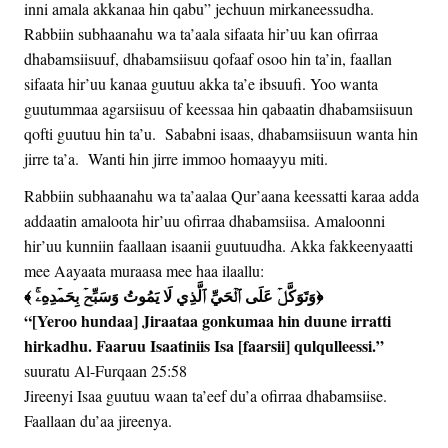
inni amala akkanaa hin qabu” jechuun mirkaneessudha.
Rabbiin subhaanahu wa ta’aala sifaata hir’uu kan ofirraa
dhabamsiisuuf, dhabamsiisuu qofaaf osoo hin ta’in, faallan
sifaata hir’uu kanaa guutuu akka ta’e ibsuufi. Yoo wanta
guutummaa agarsiisuu of keessaa hin qabaatin dhabamsiisuun
qofti guutuu hin ta’u. Sababni isaas, dhabamsiisuun wanta hin
jirre ta’a. Wanti hin jirre immoo homaayyu miti.
Rabbiin subhaanahu wa ta’aalaa Qur’aana keessatti karaa adda
addaatin amaloota hir’uu ofirraa dhabamsiisa. Amaloonni
hir’uu kunniin faallaan isaanii guutuudha. Akka fakkeenyaatti
mee Aayaata muraasa mee haa ilaallu:
﴾ وَتَوَكَّلۡ عَلَى ٱلۡحَيِّ ٱلَّذِي لَا يَمُوتُ وَسَبِّحۡ بِحَمۡدِهِۦۚ﴿
“[Yeroo hundaa] Jiraataa gonkumaa hin duune irratti
hirkadhu. Faaruu Isaatiniis Isa [faarsii] qulqulleessi.”
suuratu Al-Furqaan 25:58
Jireenyi Isaa guutuu waan ta’eef du’a ofirraa dhabamsiise.
Faallaan du’aa jireenya.