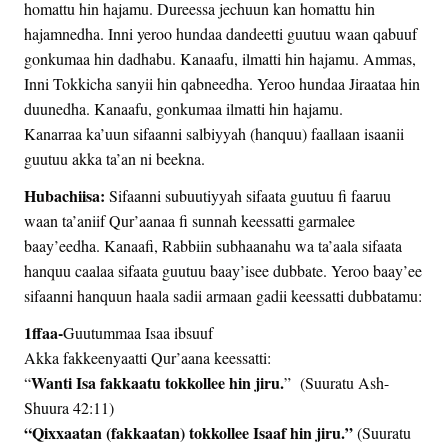
homattu hin hajamu. Dureessa jechuun kan homattu hin
hajamnedha. Inni yeroo hundaa dandeetti guutuu waan qabuuf
gonkumaa hin dadhabu. Kanaafu, ilmatti hin hajamu. Ammas,
Inni Tokkicha sanyii hin qabneedha. Yeroo hundaa Jiraataa hin
duunedha. Kanaafu, gonkumaa ilmatti hin hajamu.
Kanarraa ka’uun sifaanni salbiyyah (hanquu) faallaan isaanii
guutuu akka ta’an ni beekna.
Hubachiisa:
Sifaanni subuutiyyah sifaata guutuu fi faaruu
waan ta’aniif Qur’aanaa fi sunnah keessatti garmalee
baay’eedha. Kanaafi, Rabbiin subhaanahu wa ta’aala sifaata
hanquu caalaa sifaata guutuu baay’isee dubbate. Yeroo baay’ee
sifaanni hanquun haala sadii armaan gadii keessatti dubbatamu:
1ffaa-
Guutummaa Isaa ibsuuf
Akka fakkeenyaatti Qur’aana keessatti:
Wanti Isa fakkaatu tokkollee hin jiru.
“
” (Suuratu Ash-
Shuura 42:11)
“Qixxaatan (fakkaatan) tokkollee Isaaf hin jiru.”
(Suuratu