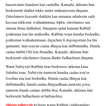
haasawaanis hundarra kan caaludha. Kanaafu, akkuma Inni
beeksiseetti shakkii tokko malee mirkaneessun dirqama.
Odeefannoo keessatti shakkiin kan uumama sababoota sadii
keessaa tokkooni: wallaalummaa, kijiba, odeefannoo san
sirnaan ibsuu dadhabuu. Hanqinni sadan kunniin Rabbiif
gonkumaa kan hin malleedha. Rabbiin waan hundaa beekadha,
gonkumaa wallaalummaan, dagachuu fi dogongoruun Isa hin
qunnamu. Inni eenyun caalaa dhugaa kan dubbatuudha. Hunda
caalaa dubbii Ofii kan ibsuudha. Kanaafu, akkuma Inni
beeksisetti odeefannoo Isarraa dhufee fudhachuun dirqama.
Wanti Nabiyyiin Rabbiin irraa beeksisees akkuma kana.
Sababni isaas, Nabiyyiin namoota hundaa caalaa waa’ee
Gooftaa isaa kan beekudha. Hunda caalaa dhugaa kan
dubbatuudha, hunda caalaa dhugaadhaan namoota gorsa,
namoota hunda caalaas dubbii ibsa. Kanaafu, akkuma inni
beeksisetti fudhachuun ni barbaachisa.
Sifaata salbiyyah
jechuun wanta Rabbiin (subhaanahu)