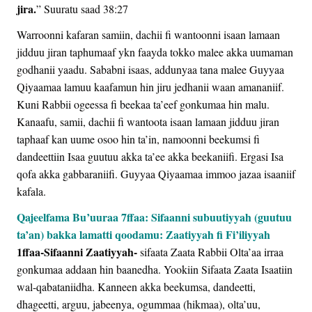
jira.
” Suuratu saad 38:27
Warroonni kafaran samiin, dachii fi wantoonni isaan lamaan
jidduu jiran taphumaaf ykn faayda tokko malee akka uumaman
godhanii yaadu. Sababni isaas, addunyaa tana malee Guyyaa
Qiyaamaa lamuu kaafamun hin jiru jedhanii waan amananiif.
Kuni Rabbii ogeessa fi beekaa ta’eef gonkumaa hin malu.
Kanaafu, samii, dachii fi wantoota isaan lamaan jidduu jiran
taphaaf kan uume osoo hin ta’in, namoonni beekumsi fi
dandeettiin Isaa guutuu akka ta’ee akka beekaniifi. Ergasi Isa
qofa akka gabbaraniifi. Guyyaa Qiyaamaa immoo jazaa isaaniif
kafala.
Qajeelfama Bu’uuraa 7ffaa: Sifaanni subuutiyyah (guutuu
ta’an) bakka lamatti qoodamu: Zaatiyyah fi Fi’iliyyah
1ffaa-Sifaanni Zaatiyyah-
sifaata Zaata Rabbii Olta’aa irraa
gonkumaa addaan hin baanedha. Yookiin Sifaata Zaata Isaatiin
wal-qabataniidha. Kanneen akka beekumsa, dandeetti,
dhageetti, arguu, jabeenya, ogummaa (hikmaa), olta’uu,