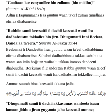
Gooftaan kee eenyunillee hin zollomu (hin miidhu)”
“
(Suuratu Al-Kahf 18:49)
Adlin (Haqummaan) Isaa guutuu waan ta’eef zulmii (miidhaa)
ofirraa dhabamsiise
Rabbiin samii keessattii fi dachii keessatti wanti Isa
“
dadhabsiisuu tokkollee hin jiru. Dhugumatti Inni Beekaa,
Danda’aa ta’eera.”
Suuratu Al-Faaxir 35:44
Beekumsi fi Dandeettin Isaa guutuu waan ta’eef dadhabbinna
ofirraa dhabamsiise. Sababni dadhabbinnaa takkaa sababoota
wanta san ittiin hojjatan wallaalu takkaa immoo dandeetti
dhabuudha. Beekumsi fi Dandeettin Rabbii guutuu waan ta’eef
samii fi dachii keessatti wanti Isa dadhabsiisu tokkollee hin jiru.
Ammas suurah biraa keessatti akkana jedha:
Dhugumatti samii fi dachii akkasumas wantoota isaan
“
lamaan jidduu jiran guyyoota jaha keessatti uumne;