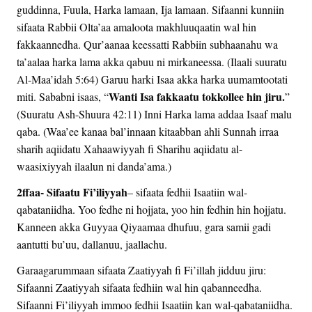
guddinna, Fuula, Harka lamaan, Ija lamaan. Sifaanni kunniin
sifaata Rabbii Olta’aa amaloota makhluuqaatin wal hin
fakkaannedha. Qur’aanaa keessatti Rabbiin subhaanahu wa
ta’aalaa harka lama akka qabuu ni mirkaneessa. (Ilaali suuratu
Al-Maa’idah 5:64) Garuu harki Isaa akka harka uumamtootati
Wanti Isa fakkaatu tokkollee hin jiru.
miti. Sababni isaas, “
”
(Suuratu Ash-Shuura 42:11) Inni Harka lama addaa Isaaf malu
qaba. (Waa’ee kanaa bal’innaan kitaabban ahli Sunnah irraa
sharih aqiidatu Xahaawiyyah fi Sharihu aqiidatu al-
waasixiyyah ilaalun ni danda’ama.)
2ffaa- Sifaatu Fi’iliyyah
– sifaata fedhii Isaatiin wal-
qabataniidha. Yoo fedhe ni hojjata, yoo hin fedhin hin hojjatu.
Kanneen akka Guyyaa Qiyaamaa dhufuu, gara samii gadi
aantutti bu’uu, dallanuu, jaallachu.
Garaagarummaan sifaata Zaatiyyah fi Fi’illah jidduu jiru:
Sifaanni Zaatiyyah sifaata fedhiin wal hin qabanneedha.
Sifaanni Fi’iliyyah immoo fedhii Isaatiin kan wal-qabataniidha.