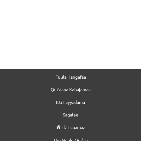
Fuula Hangafaa
Qur’aana Kabajamaa
Itti Fayyadama
Sagalee
Ifa Islaamaa
The Noble Qur’an