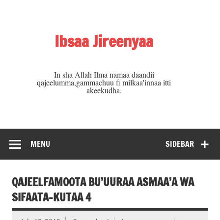
Skip
to
content
Ibsaa Jireenyaa
In sha Allah Ilma namaa daandii
qajeelumma,gammachuu fi milkaa'innaa itti
akeekudha.
MENU
SIDEBAR
QAJEELFAMOOTA BU’UURAA ASMAA’A WA
SIFAATA-KUTAA 4