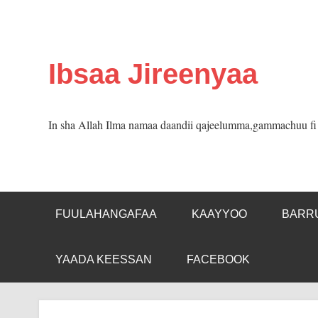
Skip
to
content
Ibsaa Jireenyaa
In sha Allah Ilma namaa daandii qajeelumma,gammachuu fi m
FUULAHANGAFAA
KAAYYOO
BARR
YAADA KEESSAN
FACEBOOK