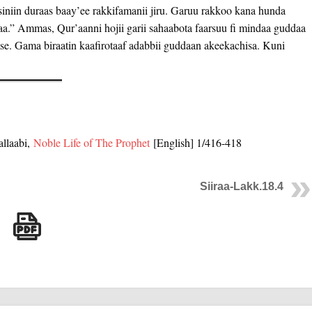
isiniin duraas baay’ee rakkifamanii jiru. Garuu rakkoo kana hunda
saa.” Ammas, Qur’aanni hojii garii sahaabota faarsuu fi mindaa guddaa
mse. Gama biraatin kaafirotaaf adabbii guddaan akeekachisa. Kuni
llaabi,
Noble Life of The Prophet
[English] 1/416-418
Siiraa-Lakk.18.4