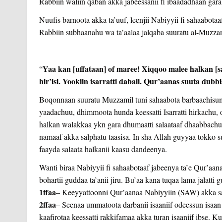
Rabbiin waliin qaban akka jabeessanii fi ibaadadhaan gara 
Nuufis barnoota akka ta’uuf, leenjii Nabiyyii fi sahaabota
Rabbiin subhaanahu wa ta’aalaa jalqaba suuratu al-Muzzam
Yaa kan
[uffataan] of maree! Xiqqoo malee halkan [
“
hir’isi. Yookiin isarratti dabali. Qur’aanas suuta dubbi
Boqonnaan suuratu Muzzamil tuni sahaabota barbaachisum
yaadachuu, dhimmoota hunda keessatti Isarratti hirkachu, o
halkan walakkaa ykn gara dhumaatti salaataaf dhaabbach
namaaf akka salphatu taasisa. In sha Allah guyyaa tokko 
faayda salaata halkanii kaasu dandeenya.
Wanti biraa Nabiyyii fi sahaabotaaf jabeenya ta’e Qur’aa
bohartii guddaa ta’anii jiru. Bu’aa kana tuqaa lama jalatt
1ffaa
– Keeyyattoonni Qur’aanaa Nabiyyiin (SAW) akka saha
2ffaa
– Seenaa ummatoota darbanii isaaniif odeessun isa
kaafirotaa keessatti rakkifamaa akka turan isaaniif ibse. K