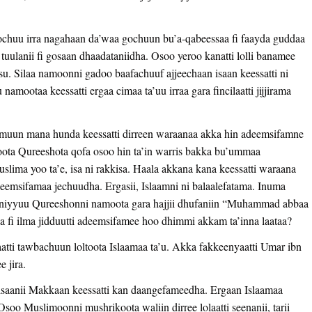
chuu irra nagahaan da’waa gochuun bu’a-qabeessaa fi faayda guddaa
ulanii fi gosaan dhaadataniidha. Osoo yeroo kanatti lolli banamee
su. Silaa namoonni gadoo baafachuuf ajjeechaan isaan keessatti ni
amootaa keessatti ergaa cimaa ta’uu irraa gara fincilaatti jijjirama
muun mana hunda keessatti dirreen waraanaa akka hin adeemsifamne
ota Qureeshota qofa osoo hin ta’in warris bakka bu’ummaa
slima yoo ta’e, isa ni rakkisa. Haala akkana kana keessatti waraana
deemsifamaa jechuudha. Ergasii, Islaamni ni balaalefatama. Inuma
aniyyuu Qureeshonni namoota gara hajjii dhufaniin “Muhammad abbaa
a fi ilma jidduutti adeemsifamee hoo dhimmi akkam ta’inna laataa?
atti tawbachuun loltoota Islaamaa ta’u. Akka fakkeenyaatti Umar ibn
 jira.
i isaanii Makkaan keessatti kan daangefameedha. Ergaan Islaamaa
oo Muslimoonni mushrikoota waliin dirree lolaatti seenanii, tarii