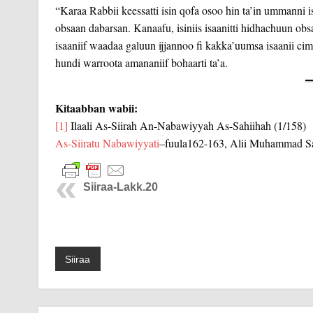
“Karaa Rabbii keessatti isin qofa osoo hin ta’in ummanni 
obsaan dabarsan. Kanaafu, isiniis isaanitti hidhachuun ob
isaaniif waadaa galuun ijjannoo fi kakka’uumsa isaanii ci
hundi warroota amananiif bohaarti ta’a.
Kitaabban wabii:
[1]
Ilaali As-Siirah An-Nabawiyyah As-Sahiihah (1/158)
As-Siiratu Nabawiyyati
–fuula162-163, Alii Muhammad Sa
Siiraa-Lakk.20
Siiraa