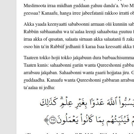
Muslimoota irraa miidhan guddaan gahuu danda’a. Yoo Mu
geessaa? Kanaafu, hanga irree jabeefatanii rakkoo irratti 
Akka yaada keenyaatti sababoonni armaan olii kunniin sa
Rabbiin subhaanahu wa ta’aalaa leenji sahaabotaa guutuu f
irraa akka of qusatan, salaata sirnaan akka salaatanii fi zak
osoo hin ta’in Rabbiif jedhanii fi karaa Isaa keessatti akka 
Taateen tokko hojii tokko jalqabuun dura barbaachisummaa m
Taaten kunis: sahaabonni gariin wanta Qureeshonni gabb
arrabsuu jalqaban. Sahaabonni wanta gaarii hojjataa jiru.
guddaadha. Kanaafu wanta Qureeshonni gabbaran arrabsu
ta’aalaa ni jedha: