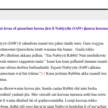
t
raa of qusachuu keessa jiru fi Nabiyyiin (SAW) ijaarsa keessaa
iyyii (SAW) fi sahaabota isaanii irra gahee ilaalle turre. Gara waggaa
slimoonni Qureeshota irratti waraana hin banne. Gaafa tokko
SAW) dhufuun akkana jedhan, “Yaa Nabiyyii Rabbii! Nuti mushrikoota
oda immoo xiqqaatota taane.” Isaan kan kana jedhaniif iimaana isaanii
nan ofirraa deebisu barbaadaniiti. Ergasii Nabiyyiin (SAW) akkana
namootaan wal hin lolinaa.”
[1]
Kana jechuun Rabbiin akka isaaniif irra
inaa.
aa dhoowwamu keessa jiru, hunda caalaa Rabbii olta’aatu beeka.
nxalluuf yaalanii jiru. Mee xinxalli san keessaa muraasa asitti haa eerru:
i fi wanta dhufuuf itti of qopheessaniidha. Leenji keessaa tokko
n, fedhii ofii osoo hin ta’in ajaja Nabiyyii hordofuu fi of too’achuu