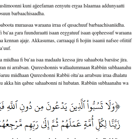
slimoonni kuni ajjeefaman eenyutu ergaa Islaamaa addunyaatti
obsuun barbaachisaadha.
baboota muraasaa waraana irraa of qusachuuf barbaachisaniidha.
i ba’aa gara fuunduraatti isaan eeggatuuf isaan qopheessuf waraana
aa kennan ajaje. Akkasumas, carraaqqi fi hojiin isaanii nafsee ofiitiif
ta’uuf.
iidhaa fi bu’aa isaa madaalu keessa jiru sahaabota barsiise jira.
aran ni arrabsan. Qureeshonnis wallaalummaan Rabbiin subhaanahu
 Garuu miidhaan Qureeshonni Rabbii olta’aa arrabsuu irraa dhalatu
u akka hin qabne sahaabonni ni hubatan. Rabbiin subhaanahu wa