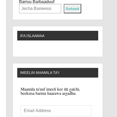
Barruu Barbaaduuf
Barbaadi
IFA ISLAAMAA
IMEELIN MAAMILA TA'I
Maamila ta'uuf imeeli kee itti galchi,
beeksisa barruu haarawa argadhu.
Email
Address