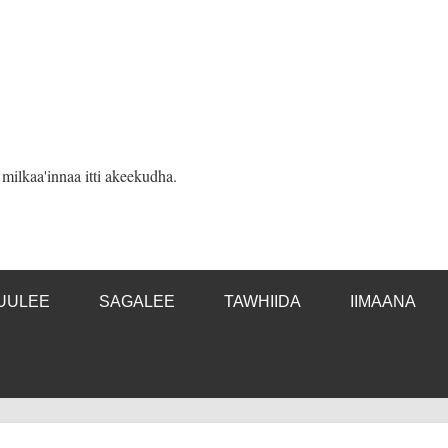
ilkaa'innaa itti akeekudha.
UULEE
SAGALEE
TAWHIIDA
IIMAANA