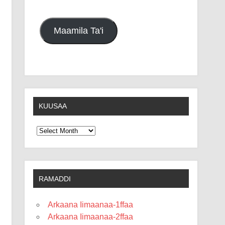
Maamila Ta'i
KUUSAA
Kuusaa
RAMADDI
Arkaana Iimaanaa-1ffaa
Arkaana Iimaanaa-2ffaa