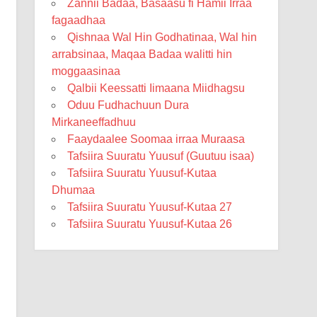
Zannii Badaa, Basaasu fi Hamii Irraa
fagaadhaa
Qishnaa Wal Hin Godhatinaa, Wal hin
arrabsinaa, Maqaa Badaa walitti hin
moggaasinaa
Qalbii Keessatti Iimaana Miidhagsu
Oduu Fudhachuun Dura
Mirkaneeffadhuu
Faaydaalee Soomaa irraa Muraasa
Tafsiira Suuratu Yuusuf (Guutuu isaa)
Tafsiira Suuratu Yuusuf-Kutaa
Dhumaa
Tafsiira Suuratu Yuusuf-Kutaa 27
Tafsiira Suuratu Yuusuf-Kutaa 26