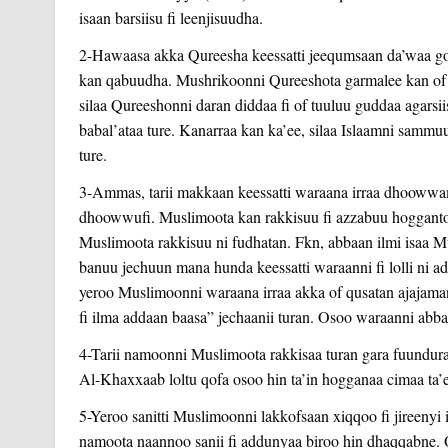
isaan barsiisu fi leenjisuudha.
2-Hawaasa akka Qureesha keessatti jeequmsaan da’waa go
kan qabuudha. Mushrikoonni Qureeshota garmalee kan of tu
silaa Qureeshonni daran diddaa fi of tuuluu guddaa agarsii
babal’ataa ture. Kanarraa kan ka’ee, silaa Islaamni sammuu n
ture.
3-Ammas, tarii makkaan keessatti waraana irraa dhoowwa
dhoowwufi. Muslimoota kan rakkisuu fi azzabuu hogganto
Muslimoota rakkisuu ni fudhatan. Fkn, abbaan ilmi isaa Mu
banuu jechuun mana hunda keessatti waraanni fi lolli ni a
yeroo Muslimoonni waraana irraa akka of qusatan ajajam
fi ilma addaan baasa” jechaanii turan. Osoo waraanni abba
4-Tarii namoonni Muslimoota rakkisaa turan gara fuundura
Al-Khaxxaab loltu qofa osoo hin ta’in hogganaa cimaa ta’ee
5-Yeroo sanitti Muslimoonni lakkofsaan xiqqoo fi jireeny
namoota naannoo sanii fi addunyaa biroo hin dhaqqabne. Os