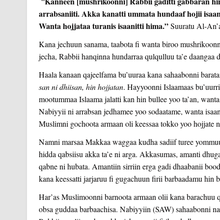
Kanneen [mushrikoonni] Rabbii gaditti gabbaran h
“
arrabsaniiti. Akka kanatti ummata hundaaf hojii isaanii
Wanta hojjataa turanis isaanitti hima.”
Suuratu Al-An’
Kana jechuun sanama, taabota fi wanta biroo mushrikoonn
jecha, Rabbii hanqinna hundarraa qulqulluu ta’e daangaa
Haala kanaan qajeelfama bu’uuraa kana sahaabonni barat
san ni dhiisan, hin hojjatan
. Hayyoonni Islaamaas bu’uurri
mootummaa Islaama jalatti kan hin bullee yoo ta’an, wanta
Nabiyyii ni arrabsan jedhamee yoo sodaatame, wanta isaa
Muslimni gochoota armaan oli keessaa tokko yoo hojjate na
Namni marsaa Makkaa waggaa kudha sadiif turee yommuu itti 
hidda qabsiisu akka ta’e ni arga. Akkasumas, amanti dhugaa
qabne ni hubata. Amantiin sirriin erga gadi dhaabanii bood
kana keessatti jarjaruu fi gugachuun firii barbaadamu hin 
Har’as Muslimoonni barnoota armaan olii kana barachuu qabu
obsa guddaa barbaachisa. Nabiyyiin (SAW) sahaabonni nafsee