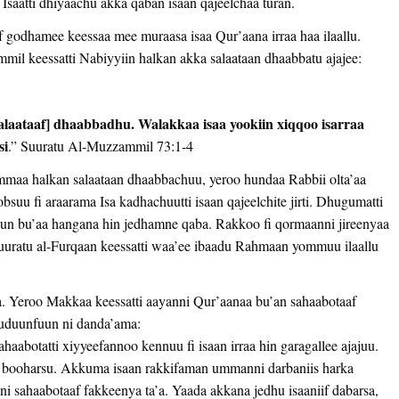
Isaatti dhiyaachu akka qaban isaan qajeelchaa turan.
af godhamee keessaa mee muraasa isaa Qur’aana irraa haa ilaallu.
mil keessatti Nabiyyiin halkan akka salaataan dhaabbatu ajajee:
salaataaf] dhaabbadhu. Walakkaa isaa yookiin xiqqoo isarraa
si
.” Suuratu Al-Muzzammil 73:1-4
maa halkan salaataan dhaabbachuu, yeroo hundaa Rabbii olta’aa
bsuu fi araarama Isa kadhachuutti isaan qajeelchite jirti. Dhugumatti
uun bu’aa hangana hin jedhamne qaba. Rakkoo fi qormaanni jireenyaa
suuratu al-Furqaan keessatti waa’ee ibaadu Rahmaan yommuu ilaallu
na. Yeroo Makkaa keessatti aayanni Qur’aanaa bu’an sahaabotaaf
i guduunfuun ni danda’ama:
abotatti xiyyeefannoo kennuu fi isaan irraa hin garagallee ajajuu.
an booharsu. Akkuma isaan rakkifaman ummanni darbaniis harka
uni sahaabotaaf fakkeenya ta’a. Yaada akkana jedhu isaaniif dabarsa,