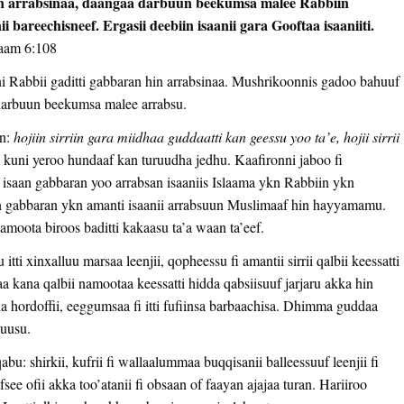
in arrabsinaa, daangaa darbuun beekumsa malee Rabbiin
 bareechisneef. Ergasii deebiin isaanii gara Gooftaa isaaniiti.
aam 6:108
i Rabbii gaditti gabbaran hin arrabsinaa. Mushrikoonnis gadoo bahuuf
 darbuun beekumsa malee arrabsu.
an:
hojiin sirriin gara miidhaa guddaatti kan geessu yoo ta’e, hojii sirrii
 kuni yeroo hundaaf kan turuudha jedhu. Kaafironni jaboo fi
 isaan gabbaran yoo arrabsan isaaniis Islaama ykn Rabbiin ykn
n gabbaran ykn amanti isaanii arrabsuun Muslimaaf hin hayyamamu.
moota biroos baditti kakaasu ta’a waan ta’eef.
xinxalluu marsaa leenjii, qopheessu fi amantii sirrii qalbii keessatti
 kana qalbii namootaa keessatti hidda qabsiisuuf jarjaru akka hin
a hordoffii, eeggumsaa fi itti fufiinsa barbaachisa. Dhimma guddaa
buusu.
: shirkii, kufrii fi wallaalummaa buqqisanii balleessuuf leenjii fi
 ofii akka too’atanii fi obsaan of faayan ajajaa turan. Hariiroo