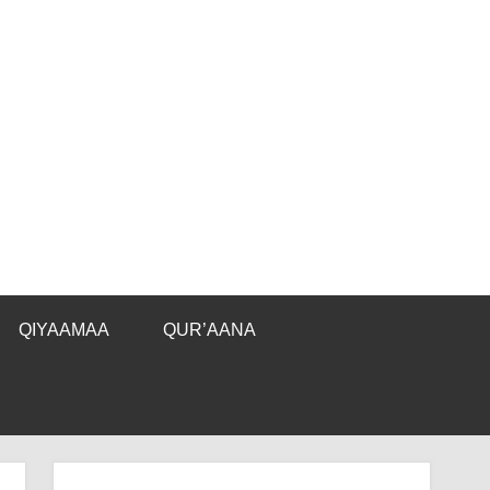
QIYAAMAA
QUR’AANA