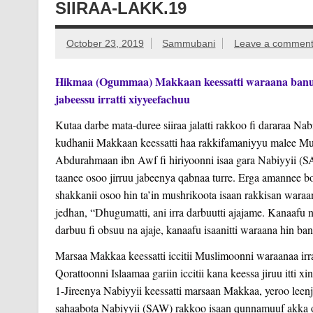
SIIRAA-LAKK.19
October 23, 2019
Sammubani
Leave a commen
Hikmaa (Ogummaa) Makkaan keessatti waraana banuu ir
jabeessu irratti xiyyeefachuu
Kutaa darbe mata-duree siiraa jalatti rakkoo fi dararaa Nab
kudhanii Makkaan keessatti haa rakkifamaniyyu malee Mu
Abdurahmaan ibn Awf fi hiriyoonni isaa gara Nabiyyii (
taanee osoo jirruu jabeenya qabnaa turre. Erga amannee bo
shakkanii osoo hin ta’in mushrikoota isaan rakkisan waraa
jedhan, “Dhugumatti, ani irra darbuutti ajajame. Kanaafu 
darbuu fi obsuu na ajaje, kanaafu isaanitti waraana hin ban
Marsaa Makkaa keessatti iccitii Muslimoonni waraanaa irr
Qorattoonni Islaamaa gariin iccitii kana keessa jiruu itti xi
1-Jireenya Nabiyyii keessatti marsaan Makkaa, yeroo leenji
sahaabota Nabiyyii (SAW) rakkoo isaan qunnamuuf akka obsa