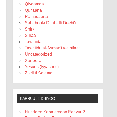
Qiyaamaa
Qur'aana
Ramadaana
Sababoota Duubatti Deebi'uu
Shirkii
Siiraa
Tawhiida
Tawhiidu al-Asmaa'i wa sifaati
Uncategorized
Xurree…
Yesuus (Iyyasuus)
Zikrii fi Salaata
BARRUULE DHIYOO
Hundarra Kabajamaan Eenyuu?