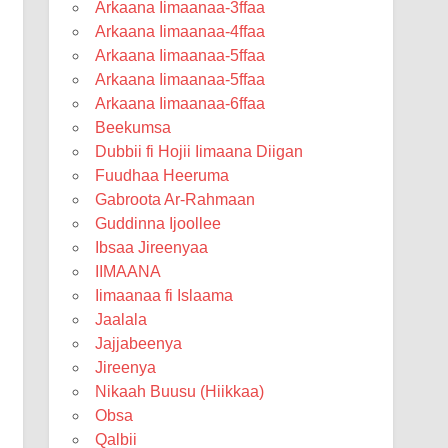
Arkaana Iimaanaa-3ffaa
Arkaana Iimaanaa-4ffaa
Arkaana Iimaanaa-5ffaa
Arkaana Iimaanaa-5ffaa
Arkaana Iimaanaa-6ffaa
Beekumsa
Dubbii fi Hojii Iimaana Diigan
Fuudhaa Heeruma
Gabroota Ar-Rahmaan
Guddinna Ijoollee
Ibsaa Jireenyaa
IIMAANA
Iimaanaa fi Islaama
Jaalala
Jajjabeenya
Jireenya
Nikaah Buusu (Hiikkaa)
Obsa
Qalbii