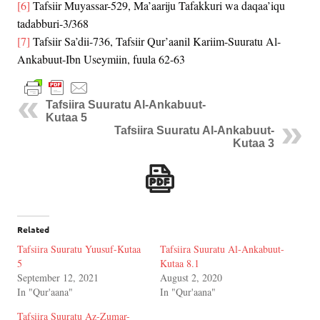
[6]
Tafsiir Muyassar-529, Ma’aariju Tafakkuri wa daqaa’iqu
tadabburi-3/368
[7]
Tafsiir Sa’dii-736, Tafsiir Qur’aanil Kariim-Suuratu Al-
Ankabuut-Ibn Useymiin, fuula 62-63
Tafsiira Suuratu Al-Ankabuut-
Kutaa 5
Tafsiira Suuratu Al-Ankabuut-
Kutaa 3
Related
Tafsiira Suuratu Yuusuf-Kutaa
Tafsiira Suuratu Al-Ankabuut-
5
Kutaa 8.1
September 12, 2021
August 2, 2020
In "Qur'aana"
In "Qur'aana"
Tafsiira Suuratu Az-Zumar-