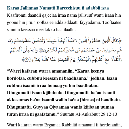
Karaa Jallinnaa Namatti Bareechisuu fi adabbii isaa
Kaafironni daandii qajeelaa irraa nama jallisuuf wanti isaan hin
goone hin jiru. Tooftaalee adda addaatti fayyadamu. Tooftaalee
sanniin keessaa mee tokko haa ilaallu:
Warri kafaran warra amananiin, “Karaa keenya
“
hordofaa, cubbuu keessan ni baadhanna.” jedhan. Isaan
cubbuu isaanii irraa homaayyu hin baadhatan.
Dhugumatti isaan kijibdoota. Dhugumatti, ba’aa isaanii
akkasumas ba’aa isaanii waliin ba’aa [biraas] ni baadhatu.
Dhugumatti, Guyyaa Qiyaamaa wanta kijibaan uumaa
turan irraa ni gaafatamu.”
Suuratu Al-Ankabuut 29:12-13
Warri kafaran warra Ergamaa Rabbiitti amananii fi hordofaniin,