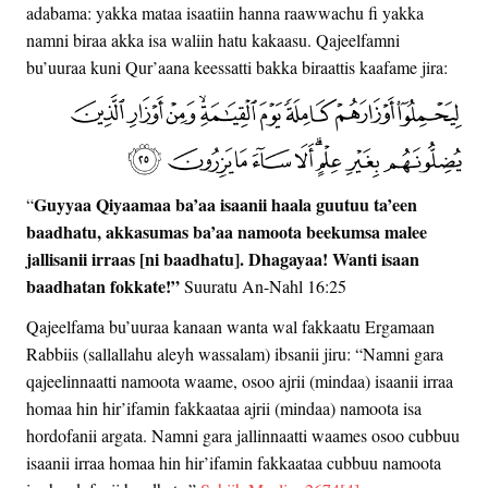
adabama: yakka mataa isaatiin hanna raawwachu fi yakka
namni biraa akka isa waliin hatu kakaasu. Qajeelfamni
bu’uuraa kuni Qur’aana keessatti bakka biraattis kaafame jira:
Guyyaa Qiyaamaa ba’aa isaanii haala guutuu ta’een
“
baadhatu, akkasumas ba’aa namoota beekumsa malee
jallisanii irraas [ni baadhatu]. Dhagayaa! Wanti isaan
baadhatan fokkate!”
Suuratu An-Nahl 16:25
Qajeelfama bu’uuraa kanaan wanta wal fakkaatu Ergamaan
Rabbiis (sallallahu aleyh wassalam) ibsanii jiru: “Namni gara
qajeelinnaatti namoota waame, osoo ajrii (mindaa) isaanii irraa
homaa hin hir’ifamin fakkaataa ajrii (mindaa) namoota isa
hordofanii argata. Namni gara jallinnaatti waames osoo cubbuu
isaanii irraa homaa hin hir’ifamin fakkaataa cubbuu namoota