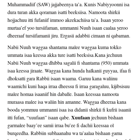
Muhammadiif (SAW) jajjabeenya ta’a. Kunis Nabiyyoonni isa
dura turan akka qoraman isatti beeksiisa. Namoota shirkii
hojjachuu itti fufaniif immoo akeekachiisa ta’a. Isaan yeroo
murtaa’ef yoo tursiifaman, ummanni Nuuh isaan caalaa yeroo
dheeraaf tursiifamanii jiru. Ergasii adabbii cimaan ni qabaman.
Nabii Nuuh waggaa shantama malee waggaa kuma tokko
ummata isaa keessa akka ture isatti beeksisa.Kana jechuun
Nabii Nuuh waggaa dhibba sagalii fi shantama (950) ummata
isaa keessa jiraate. Waggaa kana hunda halkanii guyyaa, ifaa fi
dhoksatti gara Rabbii isaan waama. Garuu kana waliinu
waamichi kuni haqa irraa dheessu fi irraa garagaluu, kijibsisuu
malee homaa isaaniif hin daballe. Isaan keessaa namoota
muraasa malee isa waliin hin amanne. Waggaa dheeraa kana
booda yommuu ummanni isaa isa didanii shirkii fi kufrii isaanii
Xuufaan
itti fufan, “xuufaan” isaan qabe.
jechuun bishaan
garmalee baay’ee samii irraa bu’ee fi dachii keessaa ol
burqeedha. Rabbiin subhaanahu wa ta’aalaa bishaan gama