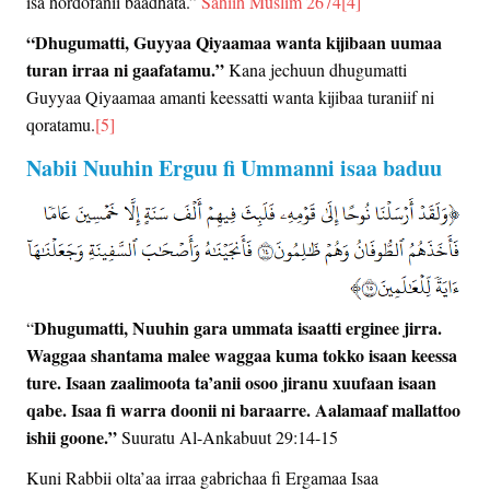
isa hordofanii baadhata.”
Sahiih Muslim 2674
[4]
“Dhugumatti, Guyyaa Qiyaamaa wanta kijibaan uumaa
turan irraa ni gaafatamu.”
Kana jechuun dhugumatti
Guyyaa Qiyaamaa amanti keessatti wanta kijibaa turaniif ni
qoratamu.
[5]
Nabii Nuuhin Erguu fi Ummanni isaa baduu
Dhugumatti, Nuuhin gara ummata isaatti erginee jirra.
“
Waggaa shantama malee waggaa kuma tokko isaan keessa
ture. Isaan zaalimoota ta’anii osoo jiranu xuufaan isaan
qabe. Isaa fi warra doonii ni baraarre. Aalamaaf mallattoo
ishii goone.”
Suuratu Al-Ankabuut 29:14-15
Kuni Rabbii olta’aa irraa gabrichaa fi Ergamaa Isaa