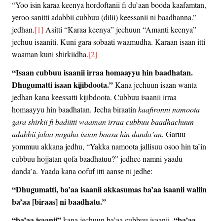
“Yoo isin karaa keenya hordoftanii fi du’aan booda kaafamtan,
yeroo sanitti adabbii cubbuu (dilii) keessanii ni baadhanna.”
jedhan.
[1]
Asitti “Karaa keenya” jechuun “Amanti keenya”
jechuu isaaniti. Kuni gara sobaati waamudha. Karaan isaan itti
waaman kuni shirkiidha.
[2]
“Isaan cubbuu isaanii irraa homaayyu hin baadhatan.
Dhugumatti isaan kijibdoota.”
Kana jechuun isaan wanta
jedhan kana keessatti kijibdoota. Cubbuu isaanii irraa
homaayyu hin baadhatan. Jecha biraatin
kaafironni namoota
gara shirkii fi badiitti waaman irraa cubbuu baadhachuun
adabbii jalaa nagaha isaan baasu hin danda’an.
Garuu
yommuu akkana jedhu, “Yakka namoota jallisuu osoo hin ta’in
cubbuu hojjatan qofa baadhatuu?” jedhee namni yaadu
danda’a. Yaada kana oofuf itti aanse ni jedhe:
“Dhugumatti, ba’aa isaanii akkasumas ba’aa isaanii waliin
ba’aa [biraas] ni baadhatu.”
“ba’aa isaanii”
“ba’aa
kana jechuun ba’aa cubbuu isaanii.