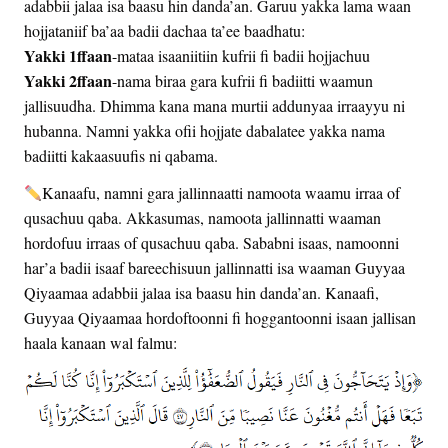
adabbii jalaa isa baasu hin danda’an. Garuu yakka lama waan
hojjataniif ba’aa badii dachaa ta’ee baadhatu:
Yakki 1ffaan
-mataa isaaniitiin kufrii fi badii hojjachuu
Yakki 2ffaan
-nama biraa gara kufrii fi badiitti waamun
jallisuudha. Dhimma kana mana murtii addunyaa irraayyu ni
hubanna. Namni yakka ofii hojjate dabalatee yakka nama
badiitti kakaasuufis ni qabama.
Kanaafu, namni gara jallinnaatti namoota waamu irraa of
qusachuu qaba. Akkasumas, namoota jallinnatti waaman
hordofuu irraas of qusachuu qaba. Sababni isaas, namoonni
har’a badii isaaf bareechisuun jallinnatti isa waaman Guyyaa
Qiyaamaa adabbii jalaa isa baasu hin danda’an. Kanaafi,
Guyyaa Qiyaamaa hordoftoonni fi hoggantoonni isaan jallisan
haala kanaan wal falmu: