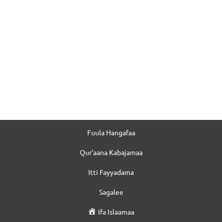
Fuula Hangafaa
Qur’aana Kabajamaa
Itti Fayyadama
Sagalee
Ifa Islaamaa