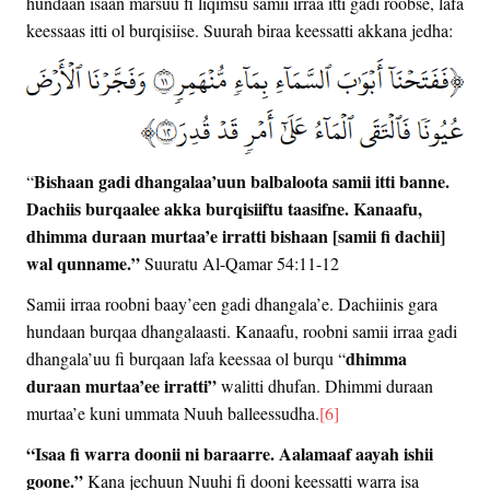
hundaan isaan marsuu fi liqimsu samii irraa itti gadi roobse, lafa
keessaas itti ol burqisiise. Suurah biraa keessatti akkana jedha:
Bishaan gadi dhangalaa’uun balbaloota samii itti banne.
“
Dachiis burqaalee akka burqisiiftu taasifne. Kanaafu,
dhimma duraan murtaa’e irratti bishaan [samii fi dachii]
wal qunname.”
Suuratu Al-Qamar 54:11-12
Samii irraa roobni baay’een gadi dhangala’e. Dachiinis gara
hundaan burqaa dhangalaasti. Kanaafu, roobni samii irraa gadi
dhimma
dhangala’uu fi burqaan lafa keessaa ol burqu “
duraan murtaa’ee irratti”
walitti dhufan. Dhimmi duraan
murtaa’e kuni ummata Nuuh balleessudha.
[6]
“Isaa fi warra doonii ni baraarre. Aalamaaf aayah ishii
goone.”
Kana jechuun Nuuhi fi dooni keessatti warra isa