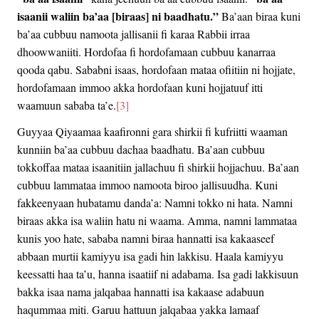
isaanii waliin ba’aa [biraas] ni baadhatu.”
Ba’aan biraa kuni
ba’aa cubbuu namoota jallisanii fi karaa Rabbii irraa
dhoowwaniiti. Hordofaa fi hordofamaan cubbuu kanarraa
qooda qabu. Sababni isaas, hordofaan mataa ofiitiin ni hojjate,
hordofamaan immoo akka hordofaan kuni hojjatuuf itti
waamuun sababa ta’e.
[3]
Guyyaa Qiyaamaa kaafironni gara shirkii fi kufriitti waaman
kunniin ba’aa cubbuu dachaa baadhatu. Ba’aan cubbuu
tokkoffaa mataa isaanitiin jallachuu fi shirkii hojjachuu. Ba’aan
cubbuu lammataa immoo namoota biroo jallisuudha. Kuni
fakkeenyaan hubatamu danda’a: Namni tokko ni hata. Namni
biraas akka isa waliin hatu ni waama. Amma, namni lammataa
kunis yoo hate, sababa namni biraa hannatti isa kakaaseef
abbaan murtii kamiyyu isa gadi hin lakkisu. Haala kamiyyu
keessatti haa ta’u, hanna isaatiif ni adabama. Isa gadi lakkisuun
bakka isaa nama jalqabaa hannatti isa kakaase adabuun
haqummaa miti. Garuu hattuun jalqabaa yakka lamaaf