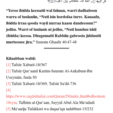
“Yeroo ibidda keessatti wal falman, warri dadhaboon
warra of tuulaniin, “Nuti isin hordofaa turre. Kanaafu,
ibidda irraa qooda wayii nurraa kaasu dandeessuu?”
jedhu. Warri of tuulanis ni jedhu, “Nuti hunduu ishii
(ibidda) keessa. Dhugumatti Rabbiin gabroota jidduutti
murteessee jira.”
Suuratu Ghaafir 40:47-48
Kitaabban wabii:
[1]
Tafsiir Xabarii-18/367
[2]
Tafsiir Qur’aanil Kariim-Suuratu Al-Ankabuut-Ibn
Useymiin, fuula 50
[3]
Tafsiir Xabarii-18/369, Tafsiir Sa’dii-736
[4]
https://www.englishtafsir.com/Quran/29/index.html#sdfootnote
18sym
, Tafhiim al-Qur’aan, Sayyid Abul Ala Ma’ududi
[5]
Ma’aariju Tafakkuri wa daqaa’iqu tadabburi-15/232