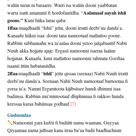
waliin turan ni baraarre. Warri isa waliin dooni yaabbatan
Aalamaaf aayah ishii
warra isatti amananii fi hordofaniidha. “
goone.”
Kuni hiika lama qaba:
1ffaa
-maqdhaalli “Ishii” jettu, dooni irratti deebi’uu danda’a.
Kanaafu hiikni isaa: dooni tana namootaaf mallattoo goone.
Rabbiin subhaanahu wa ta’aalaa dooni yeroo jalqabaatiif Nabii
Nuuh akka hojjatu ajaje. Ergasii namoonni isarraa laalun
hojjatan. Kanaafu, kuni mallattoo namoonni rahmata Gooftaa
isaanii ittiin hubataniidha.
2ffaa-
ishii
maqdhaalli “
” jettu qissaa (seenaa) Nabii Nuuh irratti
deebi’uu danda’a. Seenaan Nabii Nuuh namootaaf barnootaa fi
gorsa ta’a. Namni Ergamtoota kijibsiisee hundi dhimmi isaa
badiinsa. Rabbiin mu’mintootaaf dhiphinnaa fi rakkoo hunda
keessaa karaa bahiinsaa godhaaf.
[7]
Guduunfaa
Namoonni gara kufrii fi badiitti nama waaman, Guyyaa
Qiyaamaa nama jallisan kana irraa ba’aa badii baadhachuun