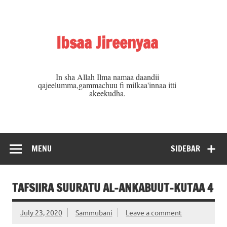
Skip
to
content
Ibsaa Jireenyaa
In sha Allah Ilma namaa daandii
qajeelumma,gammachuu fi milkaa'innaa itti
akeekudha.
MENU
SIDEBAR
TAFSIIRA SUURATU AL-ANKABUUT-KUTAA 4
July 23, 2020
Sammubani
Leave a comment