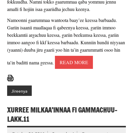
fokkuudha. Namni tokko gaarummaa qaba yommuu jennu
amalli fi hojiin isaa gaariidha jechuu keenya.
Namoonni gaarummaa wantoota baay’ee keessa barbaadu.
Gariin isaanii maallaqaa fi qabeenya keessa, gariin immoo
beekkamtii argachuu keessa, gariin beekumsa keessa, gariin
immoo aangoo fi kkf keessa barbaadu. Kunniin hundii niyyaan
(yaanni) duuba jiru gaarii yoo hin ta’in gaarummatti osoo hin
ta’in baditti nama geessa.
READ MORE
Jireenya
XURREE MILKAA’INNAA FI GAMMACHUU-
LAKK.11