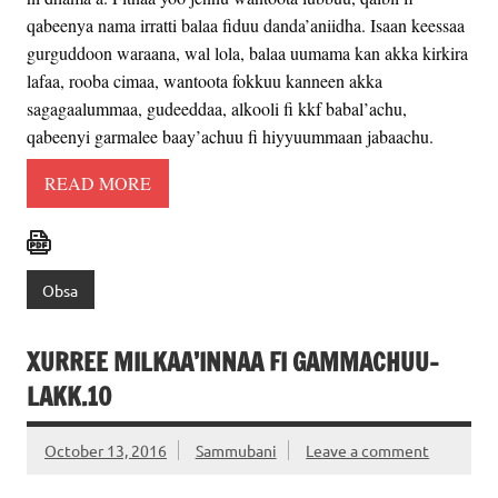
qabeenya nama irratti balaa fiduu danda’aniidha. Isaan keessaa
gurguddoon waraana, wal lola, balaa uumama kan akka kirkira
lafaa, rooba cimaa, wantoota fokkuu kanneen akka
sagagaalummaa, gudeeddaa, alkooli fi kkf babal’achu,
qabeenyi garmalee baay’achuu fi hiyyuummaan jabaachu.
READ MORE
Obsa
XURREE MILKAA’INNAA FI GAMMACHUU-
LAKK.10
October 13, 2016
Sammubani
Leave a comment