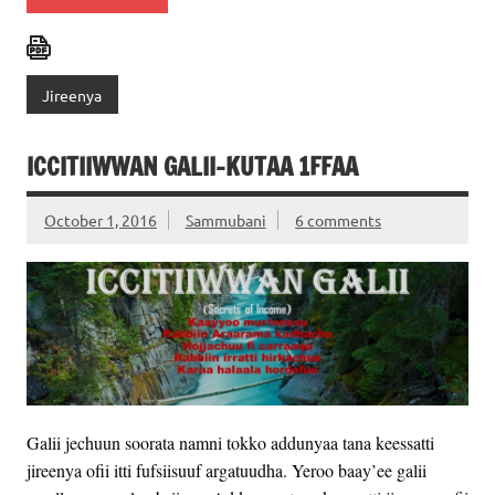
Jireenya
ICCITIIWWAN GALII-KUTAA 1FFAA
October 1, 2016
Sammubani
6 comments
Galii jechuun soorata namni tokko addunyaa tana keessatti
jireenya ofii itti fufsiisuuf argatuudha. Yeroo baay’ee galii