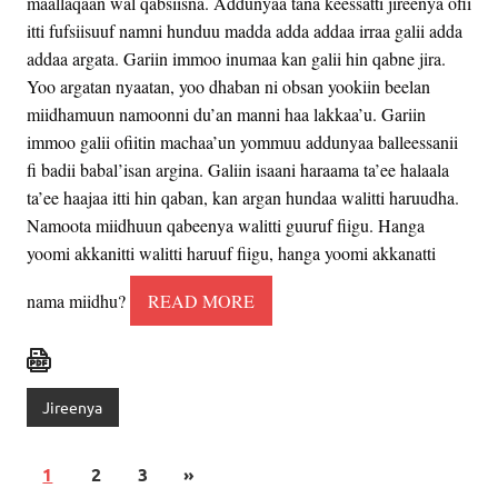
maallaqaan wal qabsiisna. Addunyaa tana keessatti jireenya ofii
itti fufsiisuuf namni hunduu madda adda addaa irraa galii adda
addaa argata. Gariin immoo inumaa kan galii hin qabne jira.
Yoo argatan nyaatan, yoo dhaban ni obsan yookiin beelan
miidhamuun namoonni du’an manni haa lakkaa’u. Gariin
immoo galii ofiitin machaa’un yommuu addunyaa balleessanii
fi badii babal’isan argina. Galiin isaani haraama ta’ee halaala
ta’ee haajaa itti hin qaban, kan argan hundaa walitti haruudha.
Namoota miidhuun qabeenya walitti guuruf fiigu. Hanga
yoomi akkanitti walitti haruuf fiigu, hanga yoomi akkanatti
nama miidhu?
READ MORE
Jireenya
1
2
3
»