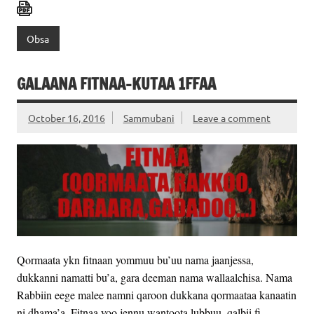
Obsa
GALAANA FITNAA-KUTAA 1FFAA
October 16, 2016
Sammubani
Leave a comment
Qormaata ykn fitnaan yommuu bu’uu nama jaanjessa,
dukkanni namatti bu’a, gara deeman nama wallaalchisa. Nama
Rabbiin eege malee namni qaroon dukkana qormaataa kanaatin
ni dhama’a. Fitnaa yoo jennu wantoota lubbuu, qalbii fi