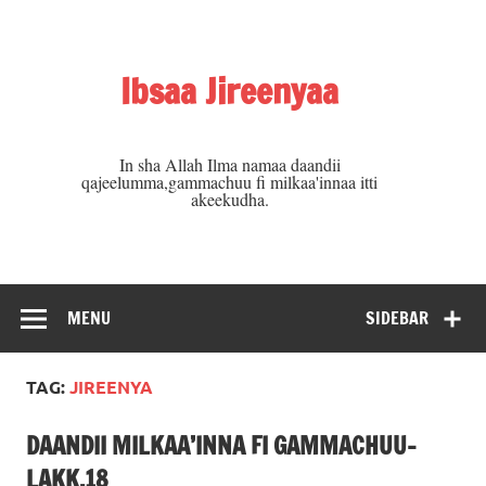
Skip
to
content
Ibsaa Jireenyaa
In sha Allah Ilma namaa daandii
qajeelumma,gammachuu fi milkaa'innaa itti
akeekudha.
MENU
SIDEBAR
TAG:
JIREENYA
DAANDII MILKAA’INNA FI GAMMACHUU-
LAKK.18