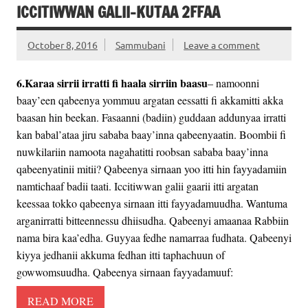
ICCITIWWAN GALII-KUTAA 2FFAA
October 8, 2016
Sammubani
Leave a comment
6.Karaa sirrii irratti fi haala sirriin baasu
– namoonni
baay’een qabeenya yommuu argatan eessatti fi akkamitti akka
baasan hin beekan. Fasaanni (badiin) guddaan addunyaa irratti
kan babal’ataa jiru sababa baay’inna qabeenyaatin. Boombii fi
nuwkilariin namoota nagahatitti roobsan sababa baay’inna
qabeenyatinii mitii? Qabeenya sirnaan yoo itti hin fayyadamiin
namtichaaf badii taati. Iccitiwwan galii gaarii itti argatan
keessaa tokko qabeenya sirnaan itti fayyadamuudha. Wantuma
arganirratti bitteennessu dhiisudha. Qabeenyi amaanaa Rabbiin
nama bira kaa’edha. Guyyaa fedhe namarraa fudhata. Qabeenyi
kiyya jedhanii akkuma fedhan itti taphachuun of
gowwomsuudha. Qabeenya sirnaan fayyadamuuf:
READ MORE