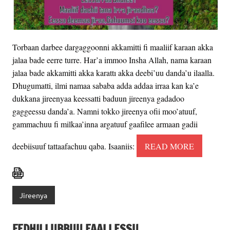
Torbaan darbee dargaggoonni akkamitti fi maaliif karaan akka
jalaa bade eerre turre. Har’a immoo Insha Allah, nama karaan
jalaa bade akkamitti akka karattı akka deebi’uu danda’u ilaalla.
Dhugumatti, ilmi namaa sababa adda addaa irraa kan ka’e
dukkana jireenyaa keessatti baduun jireenya gadadoo
gaggeessu danda’a. Namni tokko jireenya ofii moo’atuuf,
gammachuu fi milkaa’inna argatuuf gaafilee armaan gadii
deebiisuuf tattaafachuu qaba. Isaaniis:
READ MORE
Jireenya
FEDHII LUBBUU FAALLESSU