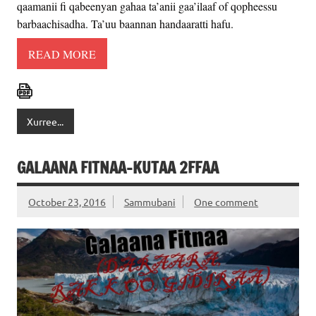
qaamanii fi qabeenyan gahaa ta’anii gaa’ilaaf of qopheessu
barbaachisadha. Ta’uu baannan handaaratti hafu.
READ MORE
Xurree...
GALAANA FITNAA-KUTAA 2FFAA
October 23, 2016
Sammubani
One comment