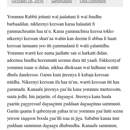
October 26, 2016
Sammubani
One comment
Yommuu Rabbii jettanii wal jaalattani fi wal fuudhu
barbaaddan, nikheenyi keessan karaa halaalati fi
gammachisatiin haa ta’u. Karaa gammachiisa keessa tokko
nikeenyi keessan shari’aa waliin kan deemu fi abbaa fi haati
keessan lamaanu yoo itti gammadanii fi walii galaniidha.
Yommuu warrii kee nama jaallatte san si harkatti didan,
adeemsa fuudha heerumatti seenun dura itti yaadi. Fakkeenyaf
yommuu is
aan si didan, nikhaa dhoksaan wal hidhuun walitti
dhufu dandeessu. Garuu kuni jireenya fi kabaja keessan
miidha. Nikeenyi keessan ifa haa ta’uu, warrii keessan itti haa
gammadu. Kanaafu jireenya gaa’ila kana yommuu murteessitu,
suuta jedhi, hin jarjariin, of dagaagsi. Jireenya kana haala
gaariin gaggeessuf dagaaginni guddaan dagaaginna sammuuti.
Gariin qaama fi qabeenyan gahaa ta’ee yommuu gaa’ilatti seenu
yeroon xiqqoon booda gaa’illi isaa ni jiga. Sababni kanaa inni
guddaan sammuun dagaagu dhabuudha. Kanaafu sammuun,