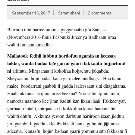
September 13, 2017
Sammubani
2 comments
Barruun tuni barreefamoota gaggabaabo ji’a Sadaasa
(November) 2016 fuula Fesbuuki Jireenya Badhaatu irraa
walitti funaannamtedha.
Mallatoole fedhii lubbuu hordofuu agarsiisan keessaa
tokko, wanta badaa ta’e garuu gaarii fakkaatu hojjachuuf
ni
ariifatta. Mirqaanaa fi kokolfaa hojjachuu jalqabda.
Sheyxaanni hojii badaa kana garmalee miidhagsa. Haa ta’uu
malee, boodarratti gaabbii fi gadda laalessaatu sitti dhagahama.
Haalli akkanaa si qunnamee beekaa? Yoo si hin qunnamiin,
namoota naannoo kee jiran baditti kan lixan ilaali. Fakkeenyaf,
gurbaa fi intalli, mirqaansu fi kokkolfaa karaa haraamatin
walitti dhufu. Akkuma yeroon darbuun hariiroon isaan jidduu
jiru gaabbii fi gadda akka ibiddaatti nama gubuutti jijjirama
adeema. Kanaafu, hojiin badaan gaarii yommuu sitti fakkaatu fi