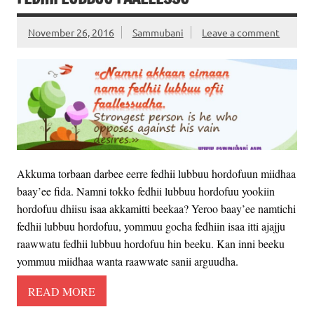
November 26, 2016
Sammubani
Leave a comment
Akkuma torbaan darbee eerre fedhii lubbuu hordofuun miidhaa
baay’ee fida. Namni tokko fedhii lubbuu hordofuu yookiin
hordofuu dhiisu isaa akkamitti beekaa? Yeroo baay’ee namtichi
fedhii lubbuu hordofuu, yommuu gocha fedhiin isaa itti ajajju
raawwatu fedhii lubbuu hordofuu hin beeku. Kan inni beeku
yommuu miidhaa wanta raawwate sanii arguudha.
READ MORE