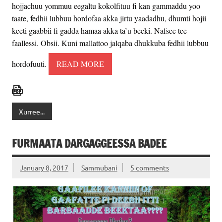
hojjachuu yommuu eegaltu kokolfituu fi kan gammaddu yoo
taate, fedhii lubbuu hordofaa akka jirtu yaadadhu, dhumti hojii
keeti gaabbii fi gadda hamaa akka ta’u beeki. Nafsee tee
faallessi. Obsii. Kuni mallattoo jalqaba dhukkuba fedhii lubbuu
hordofuuti.
READ MORE
Xurree...
FURMAATA DARGAGGEESSA BADEE
January 8, 2017
Sammubani
5 comments