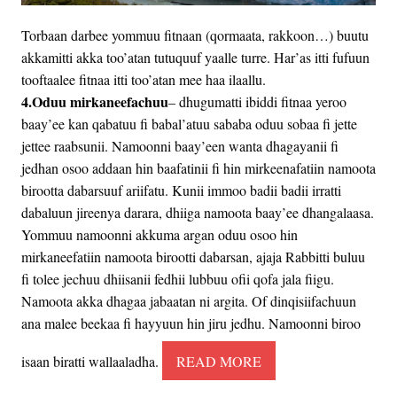
Torbaan darbee yommuu fitnaan (qormaata, rakkoon…) buutu
akkamitti akka too’atan tutuquuf yaalle turre. Har’as itti fufuun
tooftaalee fitnaa itti too’atan mee haa ilaallu.
4.Oduu mirkaneefachuu
– dhugumatti ibiddi fitnaa yeroo
baay’ee kan qabatuu fi babal’atuu sababa oduu sobaa fi jette
jettee raabsunii. Namoonni baay’een wanta dhagayanii fi
jedhan osoo addaan hin baafatinii fi hin mirkeenafatiin namoota
birootta dabarsuuf ariifatu. Kunii immoo badii badii irratti
dabaluun jireenya darara, dhiiga namoota baay’ee dhangalaasa.
Yommuu namoonni akkuma argan oduu osoo hin
mirkaneefatiin namoota birootti dabarsan, ajaja Rabbitti buluu
fi tolee jechuu dhiisanii fedhii lubbuu ofii qofa jala fiigu.
Namoota akka dhagaa jabaatan ni argita. Of dinqisiifachuun
ana malee beekaa fi hayyuun hin jiru jedhu. Namoonni biroo
isaan biratti wallaaladha.
READ MORE