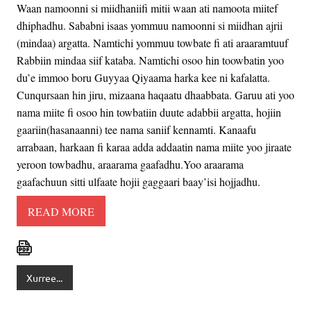
Waan namoonni si miidhaniifi mitii waan ati namoota miitef
dhiphadhu. Sababni isaas yommuu namoonni si miidhan ajrii
(mindaa) argatta. Namtichi yommuu towbate fi ati araaramtuuf
Rabbiin mindaa siif kataba. Namtichi osoo hin toowbatin yoo
du’e immoo boru Guyyaa Qiyaama harka kee ni kafalatta.
Cunqursaan hin jiru, mizaana haqaatu dhaabbata. Garuu ati yoo
nama miite fi osoo hin towbatiin duute adabbi
i argatta, hojiin
gaariin(hasanaanni) tee nama saniif kennamti. Kanaafu
arrabaan, harkaan fi karaa adda addaatin nama miite yoo jiraate
yeroon towbadhu, araarama gaafadhu.Yoo araarama
gaafachuun sitti ulfaate hojii gaggaari baay’isi hojjadhu.
READ MORE
Xurree...