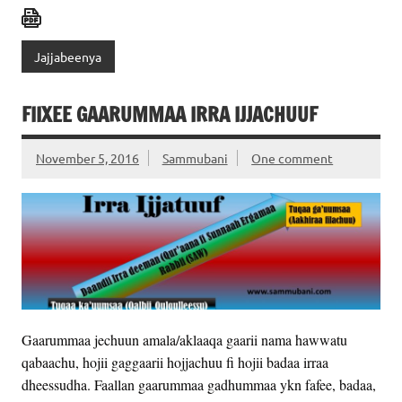
Jajjabeenya
FIIXEE GAARUMMAA IRRA IJJACHUUF
November 5, 2016
Sammubani
One comment
Gaarummaa jechuun amala/aklaaqa gaarii nama hawwatu
qabaachu, hojii gaggaarii hojjachuu fi hojii badaa irraa
dheessudha. Faallan gaarummaa gadhummaa ykn fafee, badaa,