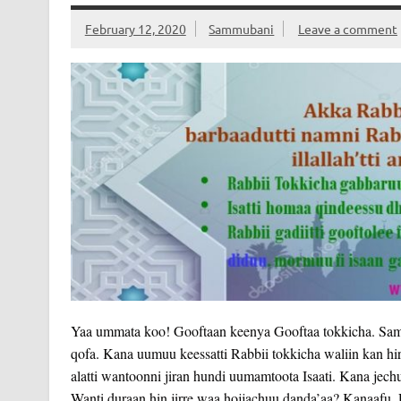
February 12, 2020
Sammubani
Leave a comment
Yaa ummata koo! Gooftaan keenya Gooftaa tokkicha. Samii 
qofa. Kana uumuu keessatti Rabbii tokkicha waliin kan hir
alatti wantoonni jiran hundi uumamtoota Isaati. Kana je
Wanti duraan hin jirre waa hojjachuu danda’aa? Kanaafu,