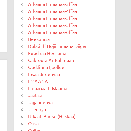
Arkaana Iimaanaa-3ffaa
Arkaana Iimaanaa-4ffaa
Arkaana Iimaanaa-5ffaa
Arkaana Iimaanaa-5ffaa
Arkaana Iimaanaa-6ffaa
Beekumsa
Dubbii fi Hojii Iimaana Diigan
Fuudhaa Heeruma
Gabroota Ar-Rahmaan
Guddinna Ijoollee
Ibsaa Jireenyaa
IIMAANA
Iimaanaa fi Islaama
Jaalala
Jajjabeenya
Jireenya
Nikaah Buusu (Hiikkaa)
Obsa
Qalbii