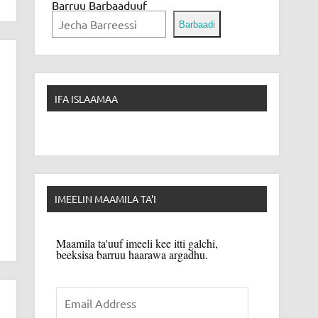
Barruu Barbaaduuf
Barbaadi
IFA ISLAAMAA
IMEELIN MAAMILA TA'I
Maamila ta'uuf imeeli kee itti galchi,
beeksisa barruu haarawa argadhu.
Email
Address