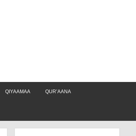
QIYAAMAA
QUR’AANA