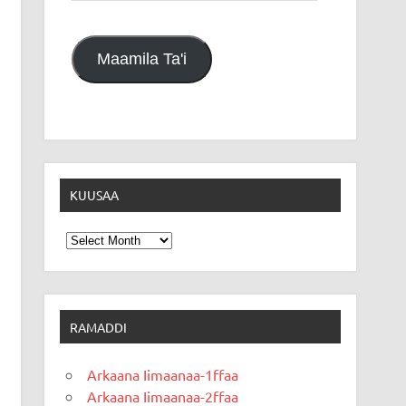
Maamila Ta'i
KUUSAA
Kuusaa
RAMADDI
Arkaana Iimaanaa-1ffaa
Arkaana Iimaanaa-2ffaa