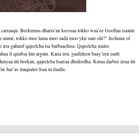
i carraaqu. Beekumsa dharra’an keessaa tokko waa’ee Gooftaa isaanii
uu uume, tokko moo lama moo sadii moo ykn sani olii?” Jechuun of
i irra gahuuf qajeelcha isa barbaachisa. Qajeelcha malee
aa fi quubsa hin argatu. Kana irra, gaafiileen baay’een isatti
yaa itti beekan, qajeelcha Isarraa dhufeedha. Kutaa darbee irraa itti
ne har’as maqaalee Isaa ni ilaalla.