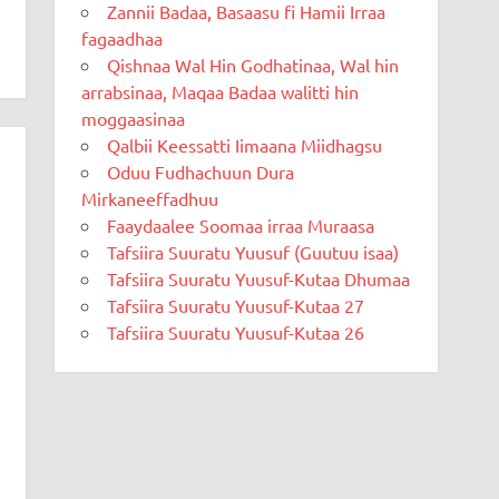
Zannii Badaa, Basaasu fi Hamii Irraa
fagaadhaa
Qishnaa Wal Hin Godhatinaa, Wal hin
arrabsinaa, Maqaa Badaa walitti hin
moggaasinaa
Qalbii Keessatti Iimaana Miidhagsu
Oduu Fudhachuun Dura
Mirkaneeffadhuu
Faaydaalee Soomaa irraa Muraasa
Tafsiira Suuratu Yuusuf (Guutuu isaa)
Tafsiira Suuratu Yuusuf-Kutaa Dhumaa
Tafsiira Suuratu Yuusuf-Kutaa 27
Tafsiira Suuratu Yuusuf-Kutaa 26