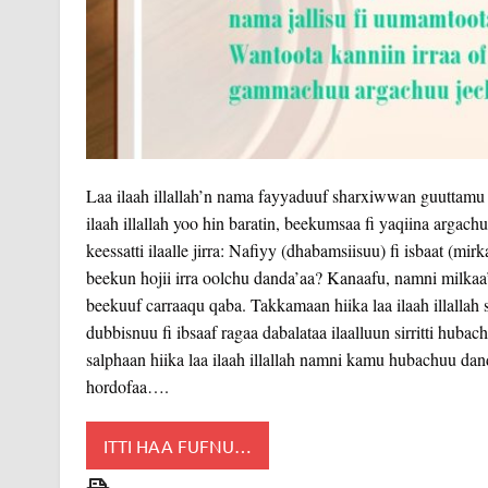
Laa ilaah illallah’n nama fayyaduuf sharxiwwan guuttamu 
ilaah illallah yoo hin baratin, beekumsaa fi yaqiina argac
keessatti ilaalle jirra: Nafiyy (dhabamsiisuu) fi isbaat (m
beekun hojii irra oolchu danda’aa? Kanaafu, namni milkaa’uu
beekuuf carraaqu qaba. Takkamaan hiika laa ilaah illallah
dubbisnuu fi ibsaaf ragaa dabalataa ilaalluun sirritti hub
salphaan hiika laa ilaah illallah namni kamu hubachuu dan
hordofaa….
ITTI HAA FUFNU…