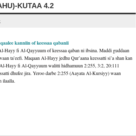
HU)-KUTAA 4.2
t
aalee kanniin of keessaa qabanii
e Al-Hayy fi Al-Qayyuum of keessaa qaban ni ibsina. Maddi guddaan
 waan ta’eefi. Maqaan Al-Hayy jedhu Qur’aana keessatti si’a shan kan
Al-Hayy fi Al-Qayyuum walitti hidhamuun 2:255, 3:2, 20:111
essatti dhufee jira. Yeroo darbe 2:255 (Aayata Al-Kursiyy) waan
ilaalla.