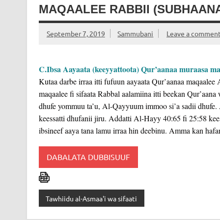
MAQAALEE RABBII (SUBHAANA
September 7, 2019
Sammubani
Leave a commen
C.Ibsa Aayaata (keeyyattoota) Qur’aanaa muraasa maq
Kutaa darbe irraa itti fufuun aayaata Qur’aanaa maqaale
maqaalee fi sifaata Rabbal aalamiina itti beekan Qur’aana
dhufe yommuu ta’u, Al-Qayyuum immoo si’a sadii dhufe. 
keessatti dhufanii jiru. Addatti Al-Hayy 40:65 fi 25:58 ke
ibsineef aaya tana lamu irraa hin deebinu. Amma kan hafan 
DABALATA DUBBISUUF
Tawhiidu al-Asmaa'i wa sifaati