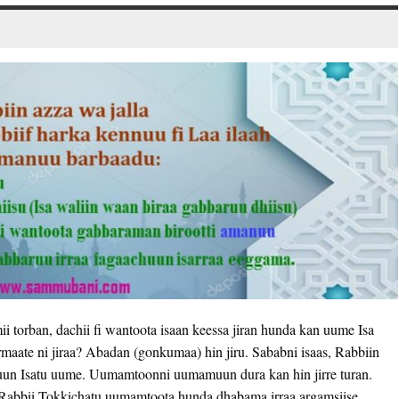
torban, dachii fi wantoota isaan keessa jiran hunda kan uume Isa
maate ni jiraa? Abadan (gonkumaa) hin jiru. Sababni isaas, Rabbiin
chuun Isatu uume. Uumamtoonni uumamuun dura kan hin jirre turan.
 Rabbii Tokkichatu uumamtoota hunda dhabama irraa argamsiise.