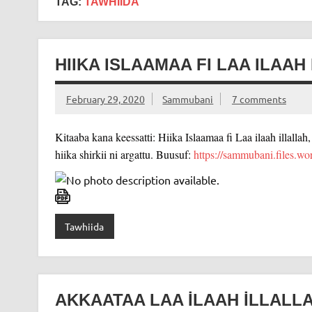
TAG:
TAWHIIDA
HIIKA ISLAAMAA FI LAA ILAAH
February 29, 2020
Sammubani
7 comments
Kitaaba kana keessatti: Hiika Islaamaa fi Laa ilaah illallah, 
hiika shirkii ni argattu. Buusuf:
https://sammubani.files.wor
Tawhiida
AKKAATAA LAA İLAAH İLLALLA