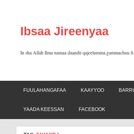
Skip
to
content
Ibsaa Jireenyaa
In sha Allah Ilma namaa daandii qajeelumma,gammachuu fi m
FUULAHANGAFAA
KAAYYOO
BARR
YAADA KEESSAN
FACEBOOK