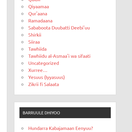
Qiyaamaa
Qur'aana
Ramadaana
Sababoota Duubatti Deebi'uu
Shirkii
Siiraa
Tawhiida
Tawhiidu al-Asmaa'i wa sifaati
Uncategorized
Xurree…
Yesuus (Iyyasuus)
Zikrii fi Salaata
BARRUULE DHIYOO
Hundarra Kabajamaan Eenyuu?