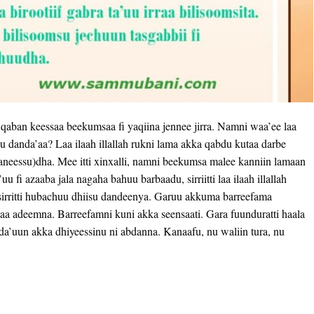
qaban keessaa beekumsaa fi yaqiina jennee jirra. Namni waa’ee laa
huu danda’aa? Laa ilaah illallah rukni lama akka qabdu kutaa darbe
irkaneessu)dha. Mee itti xinxalli, namni beekumsa malee kanniin lamaan
 fi azaaba jala nagaha bahuu barbaadu, sirriitti laa ilaah illallah
 sirritti hubachuu dhiisu dandeenya. Garuu akkuma barreefama
achaa adeemna. Barreefamni kuni akka seensaati. Gara fuunduratti haala
da’uun akka dhiyeessinu ni abdanna. Kanaafu, nu waliin tura, nu