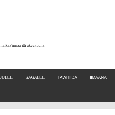
ilkaa'innaa itti akeekudha.
UULEE
SAGALEE
TAWHIIDA
IIMAANA