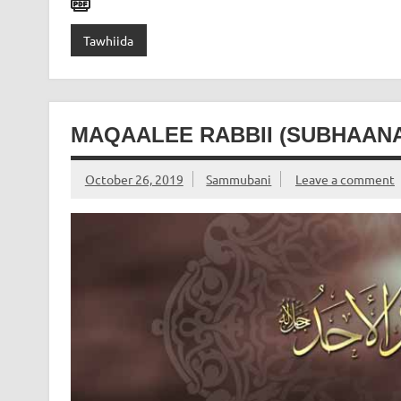
Tawhiida
MAQAALEE RABBII (SUBHAANA
October 26, 2019
Sammubani
Leave a comment