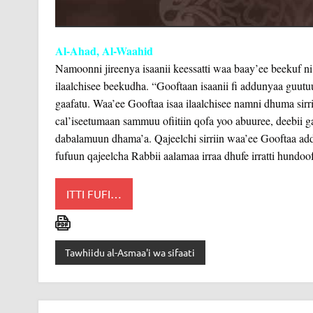
Al-Ahad, Al-Waahid
Namoonni jireenya isaanii keessatti waa baay’ee beekuf n
ilaalchisee beekudha. “Gooftaan isaanii fi addunyaa guut
gaafatu. Waa’ee Gooftaa isaa ilaalchisee namni dhuma sirri
cal’iseetumaan sammuu ofiitiin qofa yoo abuuree, deebii gah
dabalamuun dhama’a. Qajeelchi sirriin waa’ee Gooftaa addun
fufuun qajeelcha Rabbii aalamaa irraa dhufe irratti hundoof
ITTI FUFI…
Tawhiidu al-Asmaa'i wa sifaati