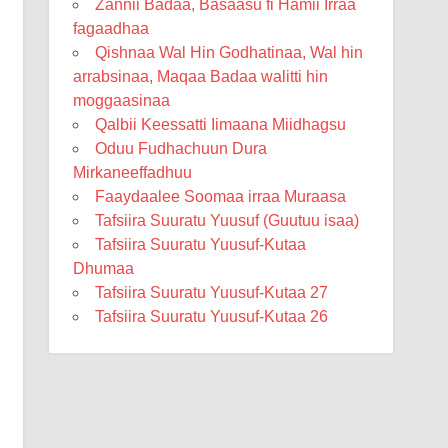
Zannii Badaa, Basaasu fi Hamii Irraa
fagaadhaa
Qishnaa Wal Hin Godhatinaa, Wal hin
arrabsinaa, Maqaa Badaa walitti hin
moggaasinaa
Qalbii Keessatti Iimaana Miidhagsu
Oduu Fudhachuun Dura
Mirkaneeffadhuu
Faaydaalee Soomaa irraa Muraasa
Tafsiira Suuratu Yuusuf (Guutuu isaa)
Tafsiira Suuratu Yuusuf-Kutaa
Dhumaa
Tafsiira Suuratu Yuusuf-Kutaa 27
Tafsiira Suuratu Yuusuf-Kutaa 26