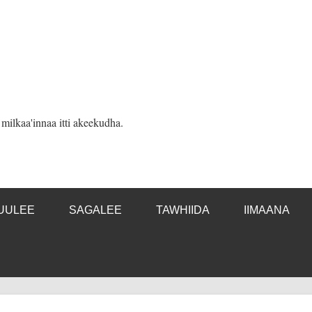
ilkaa'innaa itti akeekudha.
UULEE
SAGALEE
TAWHIIDA
IIMAANA