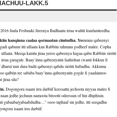
MACHUU-LAKK.5
 2016 fuula Fesbuuki Jireenya Badhaatu irraa walitti kuufamteedha.
okiin hanqinna caalaa qormaatan cimtudha. Yo
mmuu qabeenyi
 of gadi qabuun itti ulfaata kan Rabbiin rahmata godheef malee. Copha
 ulfaata. Meeqa kamtu jiraa yeroo qabeenya hagaa qabu Rabbiin sirritti
 irraa garagale. Baay’inna qabeenyatin faahishan (wanti fokkuu fi
if dharra’uun dura badii qabeenyi qabdu sirritti hubadhu. Akkuma
o qalbiin tee sababa baay’inna qabeenyatin gogde fi yaadannoo
 jiraa sila?
in.
Dogongora isaani irra darbiif keessattu jechoota niyyaa malee fi
as naan jedhe jechuun namoota birootti odeessun of hin dhiphisin.
 ati gabaaba/gabaabdudha…” osoo taphaaf sin jedhe, itti seeqadhu
ngora isaani irra darbiif.