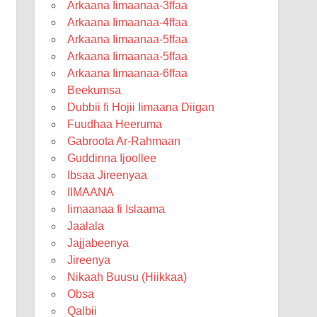
Arkaana Iimaanaa-3ffaa
Arkaana Iimaanaa-4ffaa
Arkaana Iimaanaa-5ffaa
Arkaana Iimaanaa-5ffaa
Arkaana Iimaanaa-6ffaa
Beekumsa
Dubbii fi Hojii Iimaana Diigan
Fuudhaa Heeruma
Gabroota Ar-Rahmaan
Guddinna Ijoollee
Ibsaa Jireenyaa
IIMAANA
Iimaanaa fi Islaama
Jaalala
Jajjabeenya
Jireenya
Nikaah Buusu (Hiikkaa)
Obsa
Qalbii