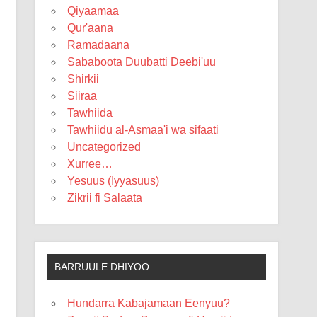
Qiyaamaa
Qur'aana
Ramadaana
Sababoota Duubatti Deebi'uu
Shirkii
Siiraa
Tawhiida
Tawhiidu al-Asmaa'i wa sifaati
Uncategorized
Xurree…
Yesuus (Iyyasuus)
Zikrii fi Salaata
BARRUULE DHIYOO
Hundarra Kabajamaan Eenyuu?