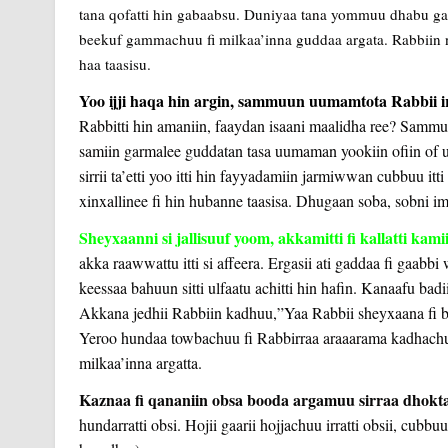
tana qofatti hin gabaabsu. Duniyaa tana yommuu dhabu gar
beekuf gammachuu fi milkaa’inna guddaa argata. Rabbiin 
haa taasisu.
Yoo ijji haqa hin argin, sammuun uumamtota Rabbii irr
Rabbitti hin amaniin, faaydan isaani maalidha ree? Sammu
samiin garmalee guddatan tasa uumaman yookiin ofiin 
sirrii ta’etti yoo itti hin fayyadamiin jarmiwwan cubbuu 
xinxallinee fi hin hubanne taasisa. Dhugaan soba, sobni i
Sheyxaanni si jallisuuf yoom, akkamitti fi kallatti kam
akka raawwattu itti si affeera. Ergasii ati gaddaa fi gaabb
keessaa bahuun sitti ulfaatu achitti hin hafin. Kanaafu bad
Akkana jedhii Rabb
iin kadhuu,”Yaa Rabbii sheyxaana fi bad
Yeroo hundaa towbachuu fi Rabbirraa araaarama kadhachuu
milkaa’inna argatta.
Kaznaa fi qananiin obsa booda argamuu sirraa dhokt
hundarratti obsi. Hojii gaarii hojjachuu irratti obsii, cubb