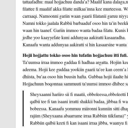
tattaafadhu: maal hojjachuu danda’a? Maalif kana dalaga,
filattee fi maaliif akka filatte milkaa’inna kee murteessu. 
carraaqi. Namoonni gariin waan gaa
rii filatanii garuu ni
Namni tokko jaalala Rabbii barbaaduf osoo hin ta’in beekka
waan hin taanef. Gariin immoo wanta badaa filatu. Kunis ku
jedhe yoo kaayyefate kuni addunyaa aakiratti kasaaradha.
Kanaafu wanta addunyaa aakiratti si hin kasaarsine wanta 
Hojii hojjattu tokko osoo hin tufatin hojjachuu itti fufi.
Ta’uumsa irraa immoo gaddaa fi hadhaa argatta. Hojiin k
adeema. Hojii kee guddaa yookiin gaarii ta’ee kan ceem’a ho
dhiista, bu’aa osoo hin buusin hafta. Gubbaa hojii ilaalte h
Hojjachuun boqonnaa sammuuti ta’uumsi immoo dhibee s
Sheyxaanni hariiro sii fi maatii, obboleessa,obboleett
qalbii tee fi tan isaani irratti shakkii badaa, jibbaa 
bobeessa. Kanaafu yommuu miironni kunniin sitti dhagah
rajiim (Sheyxaana abaarrame irraa Rab
biin tiikfama)”
Rabbiin qalbii keeti fi kan isaani irraa jibba, waanyu 