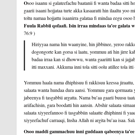
O
soo isaanu si galateefachu baatanii fi wanta badaa sitti h
gaarii isaani hojjataa turte akka kasaaratti hin ilaaltu y
toltu namaa hojjattu isaanirra galataa fi mindaa eegu osoo 
Fuula Rabbii qofaafi. Isin irraa mindaas ta’ee galata 
76:9 )
Hiriyyaa nama hin waanyine, hin jibbinee, yeroo rak
dogongorte kan gorsa si laatu, yommuu ati hin jirre k
badaa irraa kan si dhowwu, wanta gaariitti kan si ja
itti maxxani. Akkuma inni tola sitti oolu atillee tola itti 
Yommuu haala nama dhiphisuu fi rakkisuu keessa jiraattu, 
salaata wanta hundaa dura aansi. Yommuu gara qormaata yook
jabeenya fi tasgabbii argatta. Nama bu’aa gaarii buusu taat
ariifachisin, gara boodatti
hin aansin. Abshir salaata sirnaa
salaata xiyyeefannoo fi tasgabbiin salaatte dhiphinni fi yaad
xiyyeefachuf carraaqi, Insha Allah ni argita bu’aa isaa. Sa
Osoo maddi gammachuu inni guddaan qabeenya ta’ee 