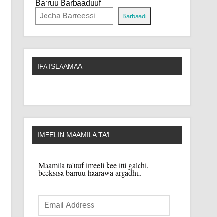
Barruu Barbaaduuf
Barbaadi
IFA ISLAAMAA
IMEELIN MAAMILA TA'I
Maamila ta'uuf imeeli kee itti galchi,
beeksisa barruu haarawa argadhu.
Email
Address