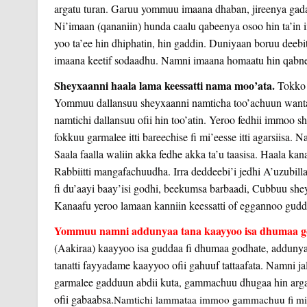
argatu turan. Garuu yommuu imaana dhaban, jireenya gadad
Ni’imaan (qananiin) hunda caalu qabeenya osoo hin ta’in
yoo ta’ee hin dhiphatin, hin gaddin. Duniyaan bo
ruu deebi
imaana keetif sodaadhu. Namni imaana homaatu hin qabne
Sheyxaanni haala lama keessatti nama moo’ata.
Tokk
Yommuu dallansuu sheyxaanni namticha too’achuun wanta 
namtichi dallansuu ofii hin too’atin. Yeroo fedhii immoo
fokkuu garmalee itti bareechise fi mi’eesse itti agarsiisa. 
Saala faalla waliin akka fedhe akka ta’u taasisa. Haala kan
Rabbiitti mangafachuudha. Irra deddeebi’i jedhi A’uzubill
fi du’aayi baay’isi godhi, beekumsa barbaadi, Cubbuu sheyx
Kanaafu yeroo lamaan kanniin keessatti of eggannoo gudda
Yommuu namni addunyaa tana kaayyoo isa dhumaa godh
(Aakiraa) kaayyoo isa guddaa fi dhumaa godhate, addunyaan 
tanatti fayyadame kaayyoo ofii gahuuf tattaafata. Namni j
garmalee gadduun abdii kuta, ga
mmachuu dhugaa hin argat
ofii gabaabsa.
Namtichi lammataa immoo gammachuu fi milk