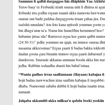
Sammuu fi qalbii dargaggoo hin dhiphisin Yaa Akhi/u
Yeroo baay’ee Fesbuuki irratti suuraa niiti fi dhiirsa ni 
fesbuuki irra godhu ergaan isaanii akka namoota hawwatuuf
suuran sun badii guddaa dargaggoota irraan gahaa jira. D
isa/ishii muudata? Atu foto kana uploodi yommuu gootu yaa
hin dhaga’amu ta’a. Nama hin fuunef/hin herumneef hoo? Erg
hubanne jirraa sila? Barreessi ergaa kee garuu qalbii namo
(24:30-31)” jedhe yommuu nu ajaju, nu immoo suuraa dhiira f
nasaaraa akkeessinaa? Ergaa gaarii fi badaa bakka tokko
ilaalan goona gara biraatin immoo ergaa gaarii dabarsuuf 
dandeessu. Suuraale akkanaa ammaan booda akka hin maxxa
jedha. Rabbiin sodaadha sharrii hin babal’isinaa.
“Wanta gadhee irraa saalfannaan (Hayaan) kabajaa fi 
hojii badaa raawwachuu irraa saalfatu kabajaa fi tasgabbi
dhaba. Namoonni sababa dubbii fi hojii badaa isaatin irr
namaati.
Jalqaba akkamitti akka milkaa’u qabdu beeki yookiin