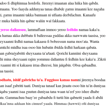
oo fi dhiphinnaa hordofu. Jireenyi imaanan alaa hiika hin qabdu.
 imaana. Yoo faayda addunyaa tanaa dhabde garuu imaanni kee nagaha
ti, garuu imaanni takka bannaan ni ulfaata deebifachun. Kanaafu
 muka hidda hin qabne waliin wal fakkaata.
yeroo dallansuu
fedhiin
o
, lammaffaan immoo yeroo
namaa kaka’u.
hamaa akka dubbatu fi balleessaa guddaa akka raawwatu taasisa, yoo
 sheyxaanni fedhii namaa kakaasu fi bobeessun nama moo’ata. Wanta
Namtichi miidha isaa osoo hin hubatin ibidda fedhii harkaan qabata.
aan gabra/gabritti sheyxaana ta’a/taati. Qorichi kanniini sheyxaana
ahi mina sheyxaani rajim yommuu dallantuu fi fedhiin kee kaka’u. Zikrii
aanni itti si kakaasu irraa dheessi, hin jalqabin. Obsa qabaadhu.
a taasisi.
atu, ishiif gabricha ta’a. Fuggisoo kanaa nam
ni jireenya boodaa
isaaf gabritti taati. Duniyaa tanaaf kan jiraatu osoo hin ta’in duniyaa
alqaba yaanni isaa guutun duniyaa tana waan ta’eef yoo ishee dhabe
u. Gammachuu baay’ee gabaabdu fi turtii hin qabnetti yaada fi abdii
aa’inna addaan hin cinneef yaada. Himmaa (hawwii) ofii duniyaa