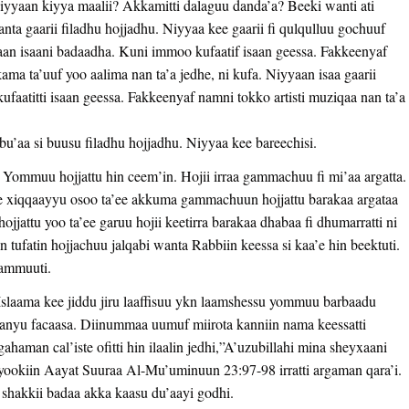
niyyaan kiyya maalii? Akkamitti dalaguu danda’a? Beeki wanti ati
Wanta gaarii filadhu hojjadhu. Niyyaa kee gaarii fi qulqulluu gochuuf
yyaan isaani badaadha. Kuni immoo kufaatif isaan geessa. Fakkeenyaf
ma ta’uuf yoo aalima nan ta’a jedhe, ni kufa. Niyyaan isaa gaarii
faatitti isaan geessa. Fakkeenyaf namni tokko artisti muziqaa nan ta’a
bu’aa si buusu filadhu hojjadhu. Niyyaa kee bareechisi.
Yommuu hojjattu hin ceem’in. Hojii irraa gammachuu fi mi’aa argatta.
ee xiqqaayyu osoo ta’ee akkuma gammachuun hojjattu barakaa argataa
jjattu yoo ta’ee garuu hojii keetirra barakaa dhabaa fi dhumarratti ni
in tufatin hojjachuu jalqabi wanta Rabbiin keessa si kaa’e hin beektuti.
ammuuti.
i Islaama kee jiddu jiru laaffisuu ykn laamshessu yommuu barbaadu
fi waanyu facaasa. Diinummaa uumuf miirota kanniin nama keessatti
aman cal’iste ofitti hin ilaalin jedhi,”A’uzubillahi mina sheyxaani
 yookiin Aayat Suuraa Al-Mu’uminuun 23:97-98 irratti argaman qara’i.
fi shakkii badaa akka kaasu du’aayi godhi.