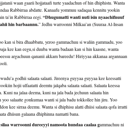
ojjatanii waan gaarii hojjataafi turte yaadachun of hin dhiphistu. Wanta
oo mindaa Rabbirraa abdatte. Kanaafu yommuu sadaqaa kennitu yookin
“Dhugumatti wanti nuti isin nyaachifnuuf
hin ta’in Rabbirraa eegi.
wahii hin barbaannu.
” Jedhu warroonni Milkaa’an (Suuraa Al-Insan
koo kan si bira dhaabbatu, yeroo gammachuu si waliin gammadu, yoo
abaja kee kan eegu,si duuba wanta badaan kan si hin kaasne, wanta
jjabeessu argachuun qananii akkam bareedu! Hiriyyaa akkanaa argannaan
ooli.
wudu’a godhii salaata salaati. Jireenya guyyaa guyyaa kee keessatti
iin hojii ulfaatatti deemtu jalqaba salaata salaati. Salaata keessa
a. Kuni na jalaa deema, kuni na jala bada jechuun salaata hin
n yoo salaatte gonkumaa wanti si jala badu tokkollee hin jiru. Yoo
don kee sirraa deemu. Wanta si dhiphisu alatti dhiisi salaata qofa irratti
laata dhiisun galaana dhiphinna namatti bana.
silaa warroonni dureeyyi namoota hundaa caalaa g
ammachuu ni