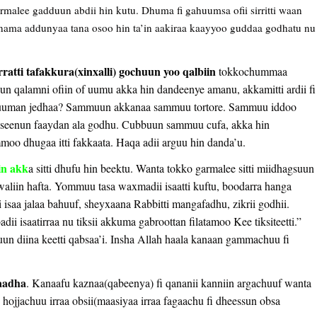
malee gadduun abdii hin kutu. Dhuma fi gahuumsa ofii sirritti waan
nama addunyaa tana osoo hin ta’in aakiraa kaayyoo guddaa godhatu nu
atti tafakkura(xinxalli) gochuun yoo qalbiin
tokkochummaa
un qalamni ofiin of uumu akka hin dandeenye amanu, akkamitti ardii fi
of uuman jedhaa? Sammuun akkanaa sammuu tortore. Sammuu iddoo
itti seenun faaydan ala godhu. Cubbuun sammuu cufa, akka hin
mmoo dhugaa itti fakkaata. Haqa adii arguu hin danda’u.
iin akk
a sitti dhufu hin beektu. Wanta tokko garmalee sitti miidhagsuun
i waliin hafta. Yommuu tasa waxmadii isaatti kuftu, boodarra hanga
ii isaa jalaa bahuuf, sheyxaana Rabbitti mangafadhu, zikrii godhii.
ii isaatirraa nu tiksii akkuma gabroottan filatamoo Kee tiksiteetti.”
n diina keetti qabsaa’i. Insha Allah haala kanaan gammachuu fi
aadha
. Kanaafu kaznaa(qabeenya) fi qananii kanniin argachuuf wanta
uu hojjachuu irraa obsii(maasiyaa irraa fagaachu fi dheessun obsa