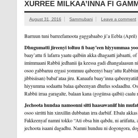
XURREE MILKAA’INNA FI GAM
August 31, 2016
Sammubani
Leave a comment
Barruun tuni barreefamoota gaggabaabo ji’a Eebla (April)
Dhugumatti jireenyi toltuu fi baay’een hiyyummaa yo
baay’attu fi lafarra yaatu qalbiin akka dhagaatti jabaatti,
imimmaani Rabbii jedhanii ija keessa gadi dhangalaasun ni
osoo gabbaruu ergasi yommuu qabeen
yi baay’attu Rabbiin
jibbisiisan) babal’ataa jiru. Kanaafu baay’inna qabeenyati
hiyyumma sodaattu balaa qabeenyan dhufus sodaadhu. Oso
Rabbii irraa garagalte, balaan kana (gogiinsa qalbii) caalu ni
Jechoota hundaa namoonni sitti haasawaniif hin mufat
osoo sirritti hin xinxillin dubbatan irra darbiif. Ebalu akk
Fakkeenyaf namni tokko “Ati obsa hin qabdu, ni ariifatta,
jechoota isaani dagadhu. Namni hunduu ni dogongora, dogo