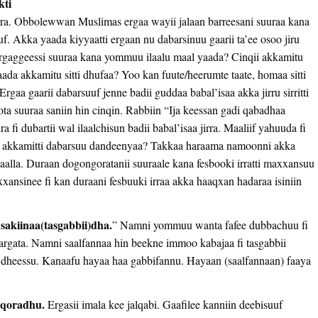
kti
agarra. Obbolewwan Muslimas ergaa wayii jalaan barreesani suuraa kana
. Akka yaada kiyyaatti ergaan nu dabarsinuu gaarii ta’ee osoo jiru
argaggeessi suuraa kana yommuu ilaalu maal yaada? Cinqii akkamitu
da akkamitu sitti dhufaa? Yoo kan fuute/heerumte taate, homaa sitti
aa gaarii dabarsuuf jenne badii guddaa babal’isaa akka jirru sirritti
ota suuraa saniin hin cinqin. Rabbiin “Ija keessan gadi qabadhaa
i dubartii wal ilaalchisun badii babal’isaa jirra. Maaliif yahuuda fi
tti akkamitti dabarsuu dandeenyaa? Takkaa haraama namoonni akka
yaalla. Duraan dogongoratanii suuraale kana fesbooki irratti maxxansuu
nsinee fi kan duraani fesbuuki irraa akka haaqxan hadaraa isiniin
sakiinaa(tasgabbii)dha.
” Namni yommuu wanta fafee dubbachuu fi
i argata. Namni saalfannaa hin beekne immoo kabajaa fi tasgabbii
aa dheessu. Kanaafu hayaa haa gabbifannu. Hayaan (saalfannaan) faaya
 qoradhu.
Ergasii imala kee jalqabi. Gaafilee kanniin deebisuuf