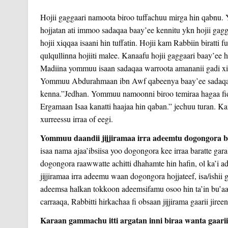
Hojii gaggaari namoota biroo tuffachuu mirga hin qabnu. 
hojjatan ati immoo sadaqaa baay’ee kennitu ykn hojii gagga
hojii xiqqaa isaani hin tuffatin. Hojii kam Rabbiin biratti
qulqullinna hojiiti malee. Kanaafu hojii gaggaari baay’ee h
Madiina yommuu isaan sadaqaa warroota amananii gadi x
Yommuu Abdurahmaan ibn Awf qabeenya baay’ee sadaqaa 
kenna.”Jedhan. Yommuu namoonni biroo temiraa hagaa fida
Ergamaan Isaa kanatti haajaa hin qaban.” jechuu turan. K
xurreessu irraa of eegi.
Yommuu daandii jijjiramaa irra adeemtu dogongora
isaa nama ajaa’ibsiisa yoo dogongora kee irraa baratte gar
dogongora raawwatte achitti dhahamte hin hafin, ol ka’i a
jijjiramaa irra adeemu waan dogongor
a hojjateef, isa/ishii
adeemsa halkan tokkoon adeemsifamu osoo hin ta’in bu’aa c
carraaqa, Rabbitti hirkachaa fi obsaan jijjirama gaarii jiree
Karaan gammachu itti argatan inni biraa wanta gaari