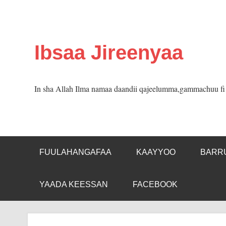
Skip
to
content
Ibsaa Jireenyaa
In sha Allah Ilma namaa daandii qajeelumma,gammachuu fi m
FUULAHANGAFAA
KAAYYOO
BARR
YAADA KEESSAN
FACEBOOK