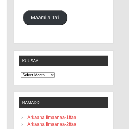
Maamila Ta'i
KUUSAA
Kuusaa
RAMADDI
Arkaana Iimaanaa-1ffaa
Arkaana Iimaanaa-2ffaa