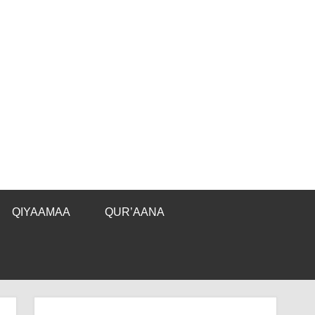
QIYAAMAA
QUR’AANA