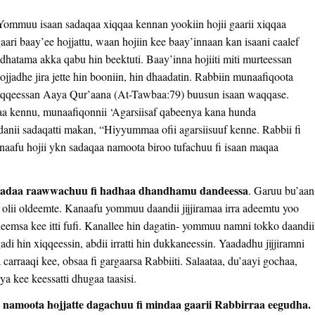
Yommuu isaan sadaqaa xiqqaa kennan yookiin hojii gaarii xiqqaa
ari baay’ee hojjattu, waan hojiin kee baay’innaan kan isaani caalef
 fudhatama akka qabu hin beektuti. Baay’inna hojiiti miti murteessan
ojjadhe jira jette hin booniin, hin dhaadatin. Rabbiin munaafiqoota
iqqeessan Aaya Qur’aana (At-Tawbaa:79) buusun isaan waqqase.
kennu, munaafiqonnii ‘Agarsiisaf qabeenya kana hunda
nii sadaqatti makan, “Hiyyummaa ofii agarsiisuuf kenne. Rabbii fi
anaafu hojii ykn sadaqaa namoota biroo tufachuu fi isaan maqaa
 badaa raawwachuu fi hadhaa dhandhamu dandeessa
. Garuu bu’aan
a olii oldeemte. Kanaafu yommuu daandii jijjiramaa irra adeemtu yoo
deemsa kee itti fufi. Kanallee hin dagatin- yommuu namni tokko daandii
 gadi hin xiqqeessin, abdii irratti hin dukkaneessin. Yaadadhu jijjiramni
arraaqi kee, obsaa fi gargaarsa Rabbiiti. Salaataa, du’aayi gochaa,
nya kee keessatti dhugaa taasisi.
i namoota hojjatte dagachuu fi mindaa gaarii Rabbirraa eegudha.