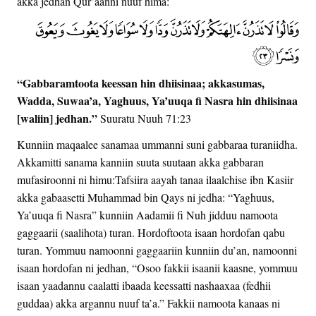
akka jedhan Qur’aanni nuuf hima:
“Gabbaramtoota keessan hin dhiisinaa; akkasumas,
Wadda, Suwaa’a, Yaghuus, Ya’uuqa fi Nasra hin dhiisinaa
[waliin] jedhan.”
Suuratu Nuuh 71:23
Kunniin maqaalee sanamaa ummanni suni gabbaraa turaniidha.
Akkamitti sanama kanniin suuta suutaan akka gabbaran
mufasiroonni ni himu:Tafsiira aayah tanaa ilaalchise ibn Kasiir
akka gabaasetti Muhammad bin Qays ni jedha: “Yaghuus,
Ya’uuqa fi Nasra” kunniin Aadamii fi Nuh jidduu namoota
gaggaarii (saalihota) turan. Hordoftoota isaan hordofan qabu
turan. Yommuu namoonni gaggaariin kunniin du’an, namoonni
isaan hordofan ni jedhan, “Osoo fakkii isaanii kaasne, yommuu
isaan yaadannu caalatti ibaada keessatti nashaaxaa (fedhii
guddaa) akka argannu nuuf ta’a.” Fakkii namoota kanaas ni