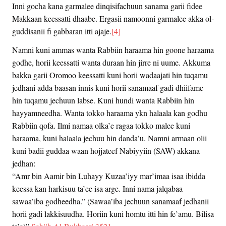
Inni gocha kana garmalee dinqisifachuun sanama garii fidee
Makkaan keessatti dhaabe. Ergasii namoonni garmalee akka ol-
guddisanii fi gabbaran itti ajaje.
[4]
Namni kuni ammas wanta Rabbiin haraama hin goone haraama
godhe, horii keessatti wanta duraan hin jirre ni uume. Akkuma
bakka garii Oromoo keessatti kuni horii wadaajati hin tuqamu
jedhani adda baasan innis kuni horii sanamaaf gadi dhiifame
hin tuqamu jechuun labse. Kuni hundi wanta Rabbiin hin
hayyamneedha. Wanta tokko haraama ykn halaala kan godhu
Rabbiin qofa. Ilmi namaa olka’e ragaa tokko malee kuni
haraama, kuni halaala jechuu hin danda’u. Namni armaan olii
kuni badii guddaa waan hojjateef Nabiyyiin (SAW) akkana
jedhan:
“Amr bin Aamir bin Luhayy Kuzaa’iyy mar’imaa isaa ibidda
keessa kan harkisuu ta’ee isa arge. Inni nama jalqabaa
sawaa’iba godheedha.” (Sawaa’iba jechuun sanamaaf jedhanii
horii gadi lakkisuudha. Horiin kuni homtu itti hin fe’amu. Bilisa