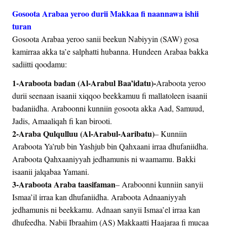
Gosoota Arabaa yeroo durii Makkaa fi naannawa ishii
turan
Gosoota Arabaa yeroo sanii beekun Nabiyyin (SAW) gosa
kamirraa akka ta’e salphatti hubanna. Hundeen Arabaa bakka
sadiitti qoodamu:
1-Araboota badan (Al-Arabul Baa’idatu)-
Araboota yeroo
durii seenaan isaanii xiqqoo beekkamuu fi mallatoleen isaanii
badaniidha. Araboonni kunniin gosoota akka Aad, Samuud,
Jadis, Amaaliqah fi kan birooti.
2-Araba Qulqulluu (Al-Arabul-Aaribatu)
– Kunniin
Araboota Ya’rub bin Yashjub bin Qahxaani irraa dhufaniidha.
Araboota Qahxaaniyyah jedhamunis ni waamamu. Bakki
isaanii jalqabaa Yamani.
3-Araboota Araba taasifaman
– Araboonni kunniin sanyii
Ismaa’il irraa kan dhufaniidha. Araboota Adnaaniyyah
jedhamunis ni beekkamu. Adnaan sanyii Ismaa’el irraa kan
dhufeedha. Nabii Ibraahim (AS) Makkaatti Haajaraa fi mucaa