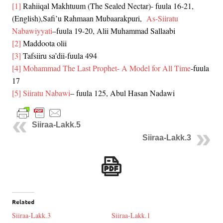
[1]
Rahiiqal Makhtuum (The Sealed Nectar)- fuula 16-21,
(English),Safi’u Rahmaan Mubaarakpuri,
As-Siiratu
Nabawiyyati
–fuula 19-20, Alii Muhammad Sallaabi
[2]
Maddoota olii
[3]
Tafsiiru sa’dii-fuula 494
[4]
Mohammad The Last Prophet- A Model for All Time
-fuula
17
[5]
Siiratu Nabawi
– fuula 125, Abul Hasan Nadawi
Siiraa-Lakk.5
Siiraa-Lakk.3
Related
Siiraa-Lakk.3
Siiraa-Lakk.1