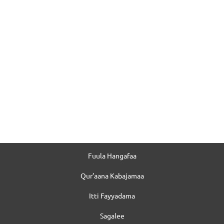
Fuula Hangafaa
Qur’aana Kabajamaa
Itti Fayyadama
Sagalee