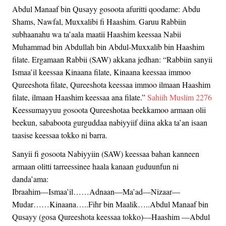
Abdul Manaaf bin Qusayy gosoota afuritti qoodame: Abdu
Shams, Nawfal, Muxxalibi fi Haashim. Garuu Rabbiin
subhaanahu wa ta’aala maatii Haashim keessaa Nabii
Muhammad bin Abdullah bin Abdul-Muxxalib bin Haashim
filate. Ergamaan Rabbii (SAW) akkana jedhan: “Rabbiin sanyii
Ismaa’il keessaa Kinaana filate, Kinaana keessaa immoo
Qureeshota filate, Qureeshota keessaa immoo ilmaan Haashim
filate, ilmaan Haashim keessaa ana filate.”
Sahiih Muslim 2276
Keessumayyuu gosoota Qureeshotaa beekkamoo armaan olii
beekun, sababoota gurguddaa nabiyyiif diina akka ta’an isaan
taasise keessaa tokko ni barra.
Sanyii fi gosoota Nabiyyiin (SAW) keessaa bahan kanneen
armaan olitti tarreessinee haala kanaan guduunfun ni
danda’ama:
Ibraahim—Ismaa’il……Adnaan—Ma’ad—Nizaar—
Mudar……Kinaana…..Fihr bin Maalik…..Abdul Manaaf bin
Qusayy (gosa Qureeshota keessaa tokko)—Haashim —Abdul