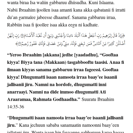
wanta biraa Isa waliin gabbaruu dhiisudha. Kuni Islaama.
Nabii Ibraahim ijoollen isaa amanti kana akka qabatanii fi irratti
du’an garmalee jabeesse dhaamef. Sanama gabbaruu irraa,
Rabbiin isaa fi ijoollee isaa akka eegu ni kadhate.
“Yeroo Ibraahim [akkana] jedhe [yaadadhu], “Gooftaa
kiyya! Biyya tana (Makkaan) tasgabbooftu taasisi. Anaa fi
ilmaan kiyyas sanama gabbaruu irraa fageessi. Gooftaa
kiyya! Dhugumatti isaan namoota irraa baay’ee isaanii
jallisanii jiru. Namni na hordofe, dhugumatti inni
anarraayi. Namni na dide immoo dhugumatti Ati
Araaramaa, Rahmata Godhaadha.”
Suuratu Ibraahim
14:35-36
Dhugumatti isaan namoota irraa baay’ee isaanii jallisanii
“
jiru.
” Kana jechuun sababa sanamaatin namoonni baay’een
jallatani jiru. Wanta isaan hin fayyanne gabbaruun karaa haqaa