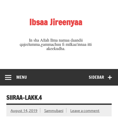
Skip
to
content
Ibsaa Jireenyaa
In sha Allah Ilma namaa daandii
qajeelumma,gammachuu fi milkaa'innaa itti
akeekudha.
MENU
SIDEBAR
SIIRAA-LAKK.4
August 14, 2019
Sammubani
Leave a comment