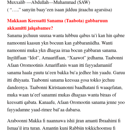
Muxxalib —Abdullah—Muhammad (SAW)
( “…..” sanyiin baay’een isaan jidduu jiraachu agarsiisa)
Makkaan Keessatti Sanama (Taabota) gabbaruun
akkamitti jalqabamee?
Sanama jechuun suuraa wanta lubbuu qabus ta’i kan hin qabne
namoonni kaasun ykn bocuun kan gabbaraniidha. Wanti
namoonni muka ykn dhagaa irraa bocun gabbaran sanama.
Ingiliffaan “Idol”, Amaariffaan, “Xaawot” jedhama. Taabonni
Afaan Oromootinis Amariffanis waan itti fayyadamaniif
sanama haala guutu ta’een bakka bu’a jedhee hin yaadu. Garuu
itti dhiyaata. Taabonni sanama keessaa gosa tokko jechuu
dandeenya. Taabonni Kiristaanonni baadhatani fi waaqefatan,
muka waan ta’eef sanamni mukas dhagaas wanta biraas of
keessatti qabata. Kanaafu, Afaan Oromootin sanama jenne yoo
fayyadamne yaad-rimee bal’aa dabarsa.
Araboonni Makka fi naannawa ishii jiran amanti Ibraahimi fi
Ismaa’il irra turan. Amantin kuni Rabbiin tokkichoomsu fi