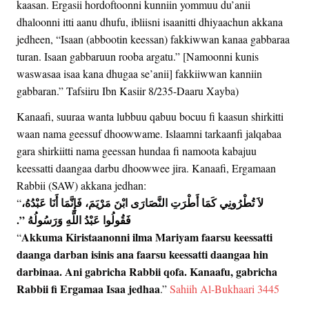
kaasan. Ergasii hordoftoonni kunniin yommuu du’anii
dhaloonni itti aanu dhufu, ibliisni isaanitti dhiyaachun akkana
jedheen, “Isaan (abbootin keessan) fakkiwwan kanaa gabbaraa
turan. Isaan gabbaruun rooba argatu.” [Namoonni kunis
waswasaa isaa kana dhugaa se’anii] fakkiiwwan kanniin
gabbaran.” Tafsiiru Ibn Kasiir 8/235-Daaru Xayba)
Kanaafi, suuraa wanta lubbuu qabuu bocuu fi kaasun shirkitti
waan nama geessuf dhoowwame. Islaamni tarkaanfi jalqabaa
gara shirkiitti nama geessan hundaa fi namoota kabajuu
keessatti daangaa darbu dhoowwee jira. Kanaafi, Ergamaan
Rabbii (SAW) akkana jedhan:
‏ لاَ تُطْرُونِي كَمَا أَطْرَتِ النَّصَارَى ابْنَ مَرْيَمَ، فَإِنَّمَا أَنَا عَبْدُهُ،
“
فَقُولُوا عَبْدُ اللَّهِ وَرَسُولُهُ ‏”‏‏.‏
Akkuma Kiristaanonni ilma Mariyam faarsu keessatti
“
daanga darban isinis ana faarsu keessatti daangaa hin
darbinaa. Ani gabricha Rabbii qofa. Kanaafu, gabricha
Rabbii fi Ergamaa Isaa jedhaa
.”
Sahiih Al-Bukhaari 3445