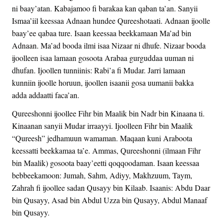
ni baay’atan. Kabajamoo fi barakaa kan qaban ta’an. Sanyii
Ismaa’iil keessaa Adnaan hundee Qureeshotaati. Adnaan ijoolle
baay’ee qabaa ture. Isaan keessaa beekkamaan Ma’ad bin
Adnaan. Ma’ad booda ilmi isaa Nizaar ni dhufe. Nizaar booda
ijoolleen isaa lamaan gosoota Arabaa gurguddaa uuman ni
dhufan. Ijoollen tunniinis: Rabi’a fi Mudar. Jarri lamaan
kunniin ijoolle horuun, ijoollen isaanii gosa uumanii bakka
adda addaatti faca’an.
Qureeshonni ijoollee Fihr bin Maalik bin Nadr bin Kinaana ti.
Kinaanan sanyii Mudar irraayyi. Ijoolleen Fihr bin Maalik
“Qureesh” jedhamuun wamaman. Maqaan kuni Araboota
keessatti beekkamaa ta’e. Ammas, Qureeshonni (ilmaan Fihr
bin Maalik) gosoota baay’eetti qoqqoodaman. Isaan keessaa
bebbeekamoon: Jumah, Sahm, Adiyy, Makhzuum, Taym,
Zahrah fi ijoollee sadan Qusayy bin Kilaab. Isaanis: Abdu Daar
bin Qusayy, Asad bin Abdul Uzza bin Qusayy, Abdul Manaaf
bin Qusayy.