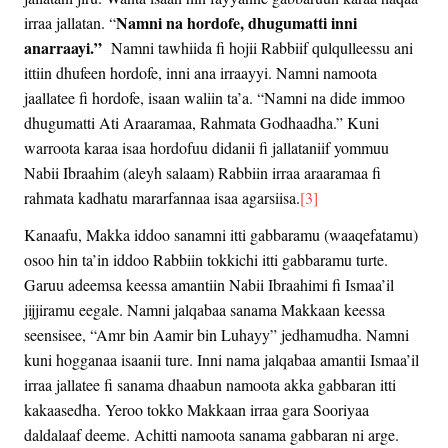
Namni na hordofe, dhugumatti inni
irraa jallatan. “
anarraayi.”
Namni tawhiida fi hojii Rabbiif qulqulleessu ani
ittiin dhufeen hordofe, inni ana irraayyi. Namni namoota
jaallatee fi hordofe, isaan waliin ta’a. “Namni na dide immoo
dhugumatti Ati Araaramaa, Rahmata Godhaadha.” Kuni
warroota karaa isaa hordofuu didanii fi jallataniif yommuu
Nabii Ibraahim (aleyh salaam) Rabbiin irraa araaramaa fi
rahmata kadhatu mararfannaa isaa agarsiisa.
[3]
Kanaafu, Makka iddoo sanamni itti gabbaramu (waaqefatamu)
osoo hin ta’in iddoo Rabbiin tokkichi itti gabbaramu turte.
Garuu adeemsa keessa amantiin Nabii Ibraahimi fi Ismaa’il
jijjiramu eegale. Namni jalqabaa sanama Makkaan keessa
seensisee, “Amr bin Aamir bin Luhayy” jedhamudha. Namni
kuni hogganaa isaanii ture. Inni nama jalqabaa amantii Ismaa’il
irraa jallatee fi sanama dhaabun namoota akka gabbaran itti
kakaasedha. Yeroo tokko Makkaan irraa gara Sooriyaa
daldalaaf deeme. Achitti namoota sanama gabbaran ni arge.