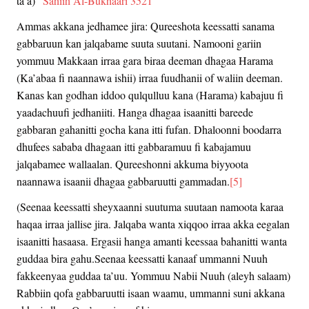
ta’a)”
Sahiih Al-Bukhaari 3521
Ammas akkana jedhamee jira: Qureeshota keessatti sanama
gabbaruun kan jalqabame suuta suutani. Namooni gariin
yommuu Makkaan irraa gara biraa deeman dhagaa Harama
(Ka’abaa fi naannawa ishii) irraa fuudhanii of waliin deeman.
Kanas kan godhan iddoo qulqulluu kana (Harama) kabajuu fi
yaadachuufi jedhaniiti. Hanga dhagaa isaanitti bareede
gabbaran gahanitti gocha kana itti fufan. Dhaloonni boodarra
dhufees sababa dhagaan itti gabbaramuu fi kabajamuu
jalqabamee wallaalan. Qureeshonni akkuma biyyoota
naannawa isaanii dhagaa gabbaruutti gammadan.
[5]
(Seenaa keessatti sheyxaanni suutuma suutaan namoota karaa
haqaa irraa jallise jira. Jalqaba wanta xiqqoo irraa akka eegalan
isaanitti hasaasa. Ergasii hanga amanti keessaa bahanitti wanta
guddaa bira gahu.Seenaa keessatti kanaaf ummanni Nuuh
fakkeenyaa guddaa ta’uu. Yommuu Nabii Nuuh (aleyh salaam)
Rabbiin qofa gabbaruutti isaan waamu, ummanni suni akkana