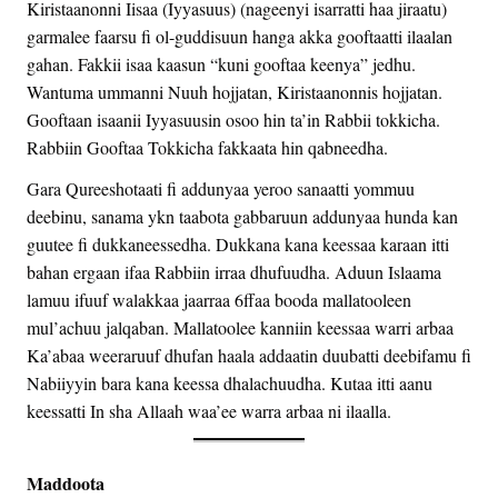
Kiristaanonni Iisaa (Iyyasuus) (nageenyi isarratti haa jiraatu)
garmalee faarsu fi ol-guddisuun hanga akka gooftaatti ilaalan
gahan. Fakkii isaa kaasun “kuni gooftaa keenya” jedhu.
Wantuma ummanni Nuuh hojjatan, Kiristaanonnis hojjatan.
Gooftaan isaanii Iyyasuusin osoo hin ta’in Rabbii tokkicha.
Rabbiin Gooftaa Tokkicha fakkaata hin qabneedha.
Gara Qureeshotaati fi addunyaa yeroo sanaatti yommuu
deebinu, sanama ykn taabota gabbaruun addunyaa hunda kan
guutee fi dukkaneessedha. Dukkana kana keessaa karaan itti
bahan ergaan ifaa Rabbiin irraa dhufuudha. Aduun Islaama
lamuu ifuuf walakkaa jaarraa 6ffaa booda mallatooleen
mul’achuu jalqaban. Mallatoolee kanniin keessaa warri arbaa
Ka’abaa weeraruuf dhufan haala addaatin duubatti deebifamu fi
Nabiiyyin bara kana keessa dhalachuudha. Kutaa itti aanu
keessatti In sha Allaah waa’ee warra arbaa ni ilaalla.
Maddoota