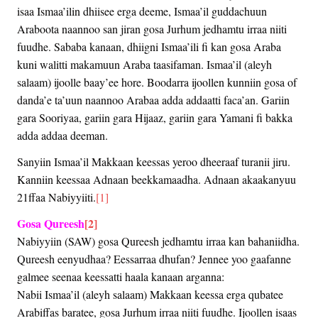
isaa Ismaa’ilin dhiisee erga deeme, Ismaa’il guddachuun
Araboota naannoo san jiran gosa Jurhum jedhamtu irraa niiti
fuudhe. Sababa kanaan, dhiigni Ismaa’ili fi kan gosa Araba
kuni walitti makamuun Araba taasifaman. Ismaa’il (aleyh
salaam) ijoolle baay’ee hore. Boodarra ijoollen kunniin gosa of
danda’e ta’uun naannoo Arabaa adda addaatti faca’an. Gariin
gara Sooriyaa, gariin gara Hijaaz, gariin gara Yamani fi bakka
adda addaa deeman.
Sanyiin Ismaa’il Makkaan keessas yeroo dheeraaf turanii jiru.
Kanniin keessaa Adnaan beekkamaadha. Adnaan akaakanyuu
21ffaa Nabiyyiiti.
[1]
Gosa Qureesh
[2]
Nabiyyiin (SAW) gosa Qureesh jedhamtu irraa kan bahaniidha.
Qureesh eenyudhaa? Eessarraa dhufan? Jennee yoo gaafanne
galmee seenaa keessatti haala kanaan arganna:
Nabii Ismaa’il (aleyh salaam) Makkaan keessa erga qubatee
Arabiffas baratee, gosa Jurhum irraa niiti fuudhe. Ijoollen isaas