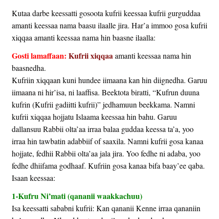
Kutaa darbe keessatti gosoota kufrii keessaa kufrii gurguddaa
amanti keessaa nama baasu ilaalle jira. Har’a immoo gosa kufrii
xiqqaa amanti keessaa nama hin baasne ilaalla:
Gosti lamaffaan:
Kufrii xiqqaa
amanti keessaa nama hin
baasnedha.
Kufriin xiqqaan kuni hundee iimaana kan hin diignedha. Garuu
iimaana ni hir’isa, ni laaffisa. Beektota biratti, “Kufrun duuna
kufrin (Kufrii gadiitti kufrii)” jedhamuun beekkama. Namni
kufrii xiqqaa hojjatu Islaama keessaa hin bahu. Garuu
dallansuu Rabbii olta’aa irraa balaa guddaa keessa ta’a, yoo
irraa hin tawbatin adabbiif of saaxila. Namni kufrii gosa kanaa
hojjate, fedhii Rabbii olta’aa jala jira. Yoo fedhe ni adaba, yoo
fedhe dhiifama godhaaf. Kufriin gosa kanaa bifa baay’ee qaba.
Isaan keessaa:
1-Kufru Ni’mati (qananii waakkachuu)
Isa keessatti sababni kufrii: Kan qananii Kenne irraa qananiin