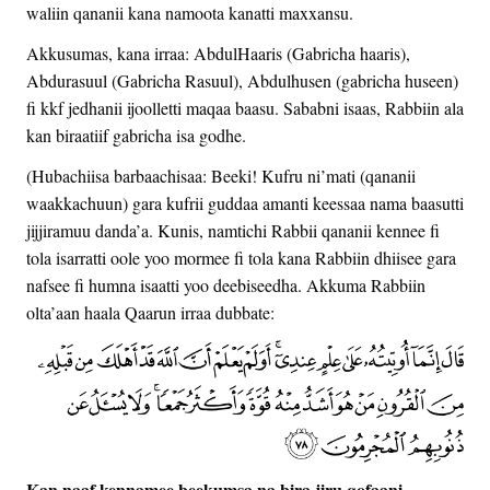
waliin qananii kana namoota kanatti maxxansu.
Akkusumas, kana irraa: AbdulHaaris (Gabricha haaris),
Abdurasuul (Gabricha Rasuul), Abdulhusen (gabricha huseen)
fi kkf jedhanii ijoolletti maqaa baasu. Sababni isaas, Rabbiin ala
kan biraatiif gabricha isa godhe.
(Hubachiisa barbaachisaa: Beeki! Kufru ni’mati (qananii
waakkachuun) gara kufrii guddaa amanti keessaa nama baasutti
jijjiramuu danda’a. Kunis, namtichi Rabbii qananii kennee fi
tola isarratti oole yoo mormee fi tola kana Rabbiin dhiisee gara
nafsee fi humna isaatti yoo deebiseedha. Akkuma Rabbiin
olta’aan haala Qaarun irraa dubbate:
Kan naaf kennamee beekumsa na bira jiru qofaani.