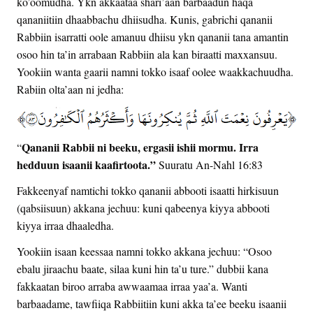
ko’oomudha. Ykn akkaataa shari’aan barbaadun haqa
qananiitiin dhaabbachu dhiisudha. Kunis, gabrichi qananii
Rabbiin isarratti oole amanuu dhiisu ykn qananii tana amantin
osoo hin ta’in arrabaan Rabbiin ala kan biraatti maxxansuu.
Yookiin wanta gaarii namni tokko isaaf oolee waakkachuudha.
Rabiin olta’aan ni jedha:
Qananii Rabbii ni beeku, ergasii ishii mormu. Irra
“
hedduun isaanii kaafirtoota.”
Suuratu An-Nahl 16:83
Fakkeenyaf namtichi tokko qananii abbooti isaatti hirkisuun
(qabsiisuun) akkana jechuu: kuni qabeenya kiyya abbooti
kiyya irraa dhaaledha.
Yookiin isaan keessaa namni tokko akkana jechuu: “Osoo
ebalu jiraachu baate, silaa kuni hin ta’u ture.” dubbii kana
fakkaatan biroo arraba awwaamaa irraa yaa’a. Wanti
barbaadame, tawfiiqa Rabbiitiin kuni akka ta’ee beeku isaanii