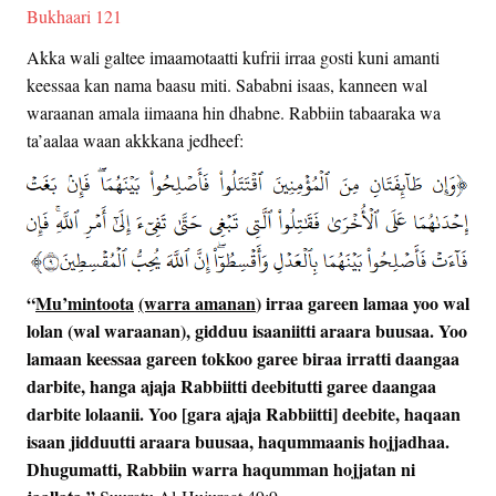
Bukhaari 121
Akka wali galtee imaamotaatti kufrii irraa gosti kuni amanti
keessaa kan nama baasu miti. Sababni isaas, kanneen wal
waraanan amala iimaana hin dhabne. Rabbiin tabaaraka wa
ta’aalaa waan akkkana jedheef:
“
Mu’mintoota
(warra amanan
) irraa gareen lamaa yoo wal
lolan (wal waraanan), gidduu isaaniitti araara buusaa. Yoo
lamaan keessaa gareen tokkoo garee biraa irratti daangaa
darbite, hanga ajaja Rabbiitti deebitutti garee daangaa
darbite lolaanii. Yoo [gara ajaja Rabbiitti] deebite, haqaan
isaan jidduutti araara buusaa, haqummaanis hojjadhaa.
Dhugumatti, Rabbiin warra haqumman hojjatan ni