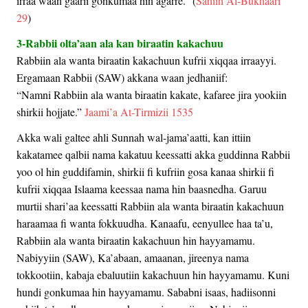
irraa waan gaarii gonkumaa hin agarre.” (
Sahiih Al-Bukhaari
29
)
3-Rabbii olta’aan ala kan biraatin kakachuu
Rabbiin ala wanta biraatin kakachuun kufrii xiqqaa irraayyi.
Ergamaan Rabbii (SAW) akkana waan jedhaniif:
“Namni Rabbiin ala wanta biraatin kakate, kafaree jira yookiin
shirkii hojjate.”
Jaami’a At-Tirmizii 1535
Akka wali galtee ahli Sunnah wal-jama’aatti, kan ittiin
kakatamee qalbii nama kakatuu keessatti akka guddinna Rabbii
yoo ol hin guddifamin, shirkii fi kufriin gosa kanaa shirkii fi
kufrii xiqqaa Islaama keessaa nama hin baasnedha. Garuu
murtii shari’aa keessatti Rabbiin ala wanta biraatin kakachuun
haraamaa fi wanta fokkuudha. Kanaafu, eenyullee haa ta’u,
Rabbiin ala wanta biraatin kakachuun hin hayyamamu.
Nabiyyiin (SAW), Ka’abaan, amaanan, jireenya nama
tokkootiin, kabaja ebaluutiin kakachuun hin hayyamamu. Kuni
hundi gonkumaa hin hayyamamu. Sababni isaas, hadiisonni