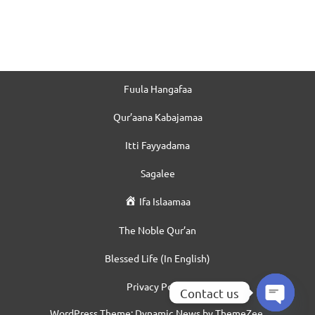
Fuula Hangafaa
Qur’aana Kabajamaa
Itti Fayyadama
Sagalee
Ifa Islaamaa
The Noble Qur’an
Blessed Life (In English)
Privacy Policy
Contact us
WordPress Theme: Dynamic News by ThemeZee.