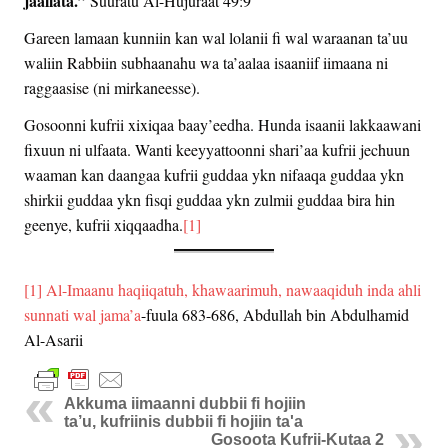
jaallata.”
Suuratu Al-Hujuraat 49:9
Gareen lamaan kunniin kan wal lolanii fi wal waraanan ta’uu
waliin Rabbiin subhaanahu wa ta’aalaa isaaniif iimaana ni
raggaasise (ni mirkaneesse).
Gosoonni kufrii xixiqaa baay’eedha. Hunda isaanii lakkaawani
fixuun ni ulfaata. Wanti keeyyattoonni shari’aa kufrii jechuun
waaman kan daangaa kufrii guddaa ykn nifaaqa guddaa ykn
shirkii guddaa ykn fisqi guddaa ykn zulmii guddaa bira hin
geenye, kufrii xiqqaadha.
[1]
[1]
Al-Imaanu haqiiqatuh, khawaarimuh, nawaaqiduh inda ahli
sunnati wal jama’a
-fuula 683-686, Abdullah bin Abdulhamid
Al-Asarii
Akkuma iimaanni dubbii fi hojiin
ta’u, kufriinis dubbii fi hojiin ta'a
Gosoota Kufrii-Kutaa 2