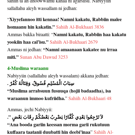
sahiih ta’an dhoowwamu kanaa ni agarsiisu. Nabiyyiin
sallallahu aleyh wassallam ni jedhan:
Xiyyefannoo itti kennaa! Namni kakatu, Rabbiin malee
“
homaanu hin kakatin.”
Sahiih Al-Bukhaari 3836
Namni kakatu, Rabbiin haa kakatu
Ammas bakka biraatti: “
yookiin haa cal’isu.”
Sahiih Al-Bukhaari 2679
“Namni amaanaan kakatee nu irraa
Ammas ni jedhan:
miti.”
Sunan Abu Dawud 3253
4-Muslima waraanu
Nabiyyiin (sallallahu aleyh wassalam) akkana jedhan:
‏ سِبَابُ الْمُسْلِمِ فُسُوقٌ، وَقِتَالُهُ كُفْرٌ ‏‏‏.‏
“Muslima arrabsuun fusuuqa (hojii badaadha), isa
waraanun immoo kufriidha.
”
Sahiih Al-Bukhaari 48
Ammas, jechi Nabiyyii:
لاَ تَرْجِعُوا بَعْدِي كُفَّارًا يَضْرِبُ بَعْضُكُمْ رِقَابَ بَعْضٍ ‏”‏‏.‏
“Ana booda gariin keessan morma garii rukutuun
kuffaara taatanii duubatti hin deebi’inaa
”
Sahiih Al-