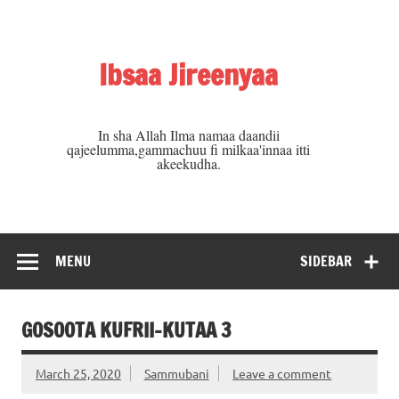
Skip
to
content
Ibsaa Jireenyaa
In sha Allah Ilma namaa daandii
qajeelumma,gammachuu fi milkaa'innaa itti
akeekudha.
MENU
SIDEBAR
GOSOOTA KUFRII-KUTAA 3
March 25, 2020
Sammubani
Leave a comment