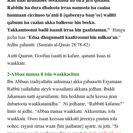
Rabbiin isa dura dhaloota irraa namoota isa caalaa
humnaan ciccimoo ta’anii fi [qabeenya baay’ee] walitti
qabuun isa caalan akka balleesse hin beeku.
Yakkamtoonni badii isaanii irraa hin gaafataman.”
Hanga
Edaa dhugumatti kaafiroonni hin milkaa’an
jecha Isaa “
.”
Jedhu gahuutti. (Suuratu al-Qasas 28:78-82)
Asitti Qaarun, Gooftaa isaatti ni kafare, qananii Isaas ni
waakkate.
2-Abbaa manaa fi tola waakkachuu
Ibn Abbaas (radiyallahu anhumaa) akka gabaasetti Ergamaan
Rabbii (sallallahu aleyh wassallam) akkana jedhan: Ibiddi
Jahannam natti agarsiifamte. Irra hedduun achi keessa jiran
dubartoota waakkataniidha.” Ni jedhame, “Rabbitti kafaruu?”
Innis ni jedhe, “Abbaa manaa waakkatu. Akkasumas, tola
waakkatu. Osoo isaan keessaa takkatti jireenya guutuu tola
ooltee, ergasii sirraa waan [hin jaallanne] agarte, ni jetti, “Si