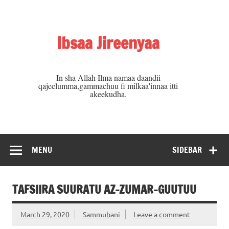
Skip
to
content
Ibsaa Jireenyaa
In sha Allah Ilma namaa daandii
qajeelumma,gammachuu fi milkaa'innaa itti
akeekudha.
MENU
SIDEBAR
TAFSIIRA SUURATU AZ-ZUMAR-GUUTUU
March 29, 2020
Sammubani
Leave a comment