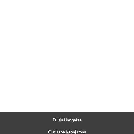
Fuula Hangafaa
Qur’aana Kabajamaa