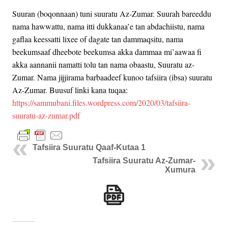
Suuran (boqonnaan) tuni suuratu Az-Zumar. Suurah bareeddu
nama hawwattu, nama itti dukkanaa’e tan abdachiistu, nama
gaflaa keessatti lixee of dagate tan dammaqsitu, nama
beekumsaaf dheebote beekumsa akka dammaa mi’aawaa fi
akka aannanii namatti tolu tan nama obaastu, Suuratu az-
Zumar. Nama jijjirama barbaadeef kunoo tafsiira (ibsa) suuratu
Az-Zumar. Buusuf linki kana tuqaa:
https://sammubani.files.wordpress.com/2020/03/tafsiira-
suuratu-az-zumar.pdf
Tafsiira Suuratu Qaaf-Kutaa 1
Tafsiira Suuratu Az-Zumar-
Xumura