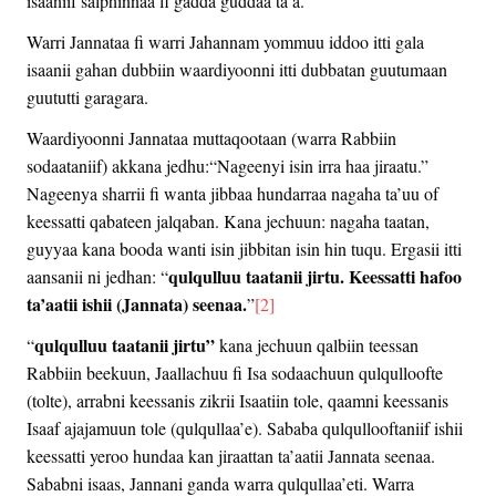
isaaniif salphinnaa fi gadda guddaa ta’a.
Warri Jannataa fi warri Jahannam yommuu iddoo itti gala
isaanii gahan dubbiin waardiyoonni itti dubbatan guutumaan
guututti garagara.
Waardiyoonni Jannataa muttaqootaan (warra Rabbiin
sodaataniif) akkana jedhu:“Nageenyi isin irra haa jiraatu.”
Nageenya sharrii fi wanta jibbaa hundarraa nagaha ta’uu of
keessatti qabateen jalqaban. Kana jechuun: nagaha taatan,
guyyaa kana booda wanti isin jibbitan isin hin tuqu. Ergasii itti
qulqulluu taatanii jirtu. Keessatti hafoo
aansanii ni jedhan: “
ta’aatii ishii (Jannata) seenaa.
”
[2]
qulqulluu taatanii jirtu”
“
kana jechuun qalbiin teessan
Rabbiin beekuun, Jaallachuu fi Isa sodaachuun qulqulloofte
(tolte), arrabni keessanis zikrii Isaatiin tole, qaamni keessanis
Isaaf ajajamuun tole (qulqullaa’e). Sababa qulqullooftaniif ishii
keessatti yeroo hundaa kan jiraattan ta’aatii Jannata seenaa.
Sababni isaas, Jannani ganda warra qulqullaa’eti. Warra