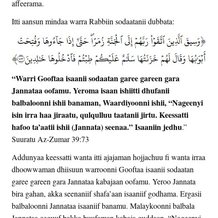
affeerama.
Itti aansun mindaa warra Rabbiin sodaatanii dubbata:
“Warri Gooftaa isaanii sodaatan garee gareen gara
Jannataa oofamu. Yeroma isaan ishiitti dhufanii
balbaloonni ishii banaman, Waardiyoonni ishii, “Nageenyi
isin irra haa jiraatu, qulqulluu taatanii jirtu. Keessatti
hafoo ta’aatii ishii (Jannata) seenaa.” Isaaniin jedhu
.”
Suuratu Az-Zumar 39:73
Addunyaa keessatti wanta itti ajajaman hojjachuu fi wanta irraa
dhoowwaman dhiisuun warroonni Gooftaa isaanii sodaatan
garee gareen gara Jannataa kabajaan oofamu. Yeroo Jannata
bira gahan, akka seenaniif shafa’aan isaaniif godhama. Ergasii
balbaloonni Jannataa isaaniif banamu. Malaykoonni balbala
Jannataa eeguuf bakka buufaman kabaja guddaan, “Nageenyi