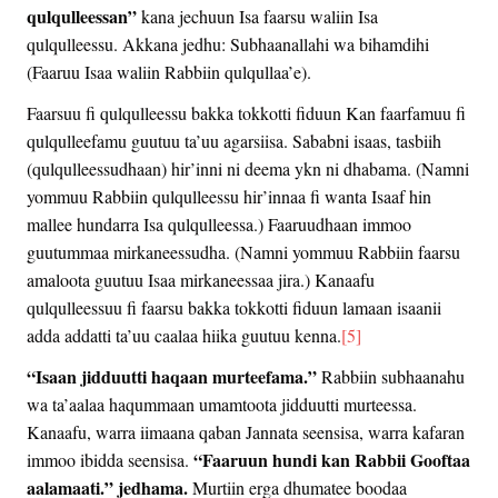
qulqulleessan”
kana jechuun Isa faarsu waliin Isa
qulqulleessu. Akkana jedhu: Subhaanallahi wa bihamdihi
(Faaruu Isaa waliin Rabbiin qulqullaa’e).
Faarsuu fi qulqulleessu bakka tokkotti fiduun Kan faarfamuu fi
qulqulleefamu guutuu ta’uu agarsiisa. Sababni isaas, tasbiih
(qulqulleessudhaan) hir’inni ni deema ykn ni dhabama. (Namni
yommuu Rabbiin qulqulleessu hir’innaa fi wanta Isaaf hin
mallee hundarra Isa qulqulleessa.) Faaruudhaan immoo
guutummaa mirkaneessudha. (Namni yommuu Rabbiin faarsu
amaloota guutuu Isaa mirkaneessaa jira.) Kanaafu
qulqulleessuu fi faarsu bakka tokkotti fiduun lamaan isaanii
adda addatti ta’uu caalaa hiika guutuu kenna.
[5]
“Isaan jidduutti haqaan murteefama.”
Rabbiin subhaanahu
wa ta’aalaa haqummaan umamtoota jidduutti murteessa.
Kanaafu, warra iimaana qaban Jannata seensisa, warra kafaran
“Faaruun hundi kan Rabbii Gooftaa
immoo ibidda seensisa.
aalamaati.” jedhama.
Murtiin erga dhumatee boodaa