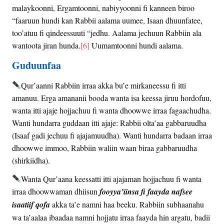
malaykoonni, Ergamtoonni, nabiyyoonni fi kanneen biroo
“faaruun hundi kan Rabbii aalama uumee, Isaan dhuunfatee,
too’atuu fi qindeessuuti “jedhu. Aalama jechuun Rabbiin ala
wantoota jiran hunda.
[6]
Uumamtoonni hundi aalama.
Guduunfaa
Qur’aanni Rabbiin irraa akka bu’e mirkaneessu fi itti
amanuu. Erga amananii booda wanta isa keessa jiruu hordofuu,
wanta itti ajaje hojjachuu fi wanta dhoowwe irraa fagaachudha.
Wanti hundarra guddaan itti ajaje: Rabbii olta’aa gabbaruudha
(Isaaf gadi jechuu fi ajajamuudha). Wanti hundarra badaan irraa
dhoowwe immoo, Rabbiin waliin waan biraa gabbaruudha
(shirkiidha).
Wanta Qur’aana keessatti itti ajajaman hojjachuu fi wanta
irraa dhoowwaman dhiisun
fooyya’iinsa fi faayda nafsee
isaatiif qofa
akka ta’e namni haa beeku. Rabbiin subhaanahu
wa ta’aalaa ibaadaa namni hojjatu irraa faayda hin argatu, badii