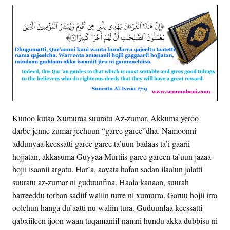
Kunoo kutaa Xumuraa suuratu Az-zumar. Akkuma yeroo
darbe jenne zumar jechuun “garee garee”dha. Namoonni
addunyaa keessatti garee garee ta’uun badaas ta’i gaarii
hojjatan, akkasuma Guyyaa Murtiis garee gareen ta’uun jazaa
hojii isaanii argatu. Har’a, aayata hafan sadan ilaalun jalatti
suuratu az-zumar ni guduunfina. Haala kanaan, suurah
barreeddu torban sadiif waliin turre ni xumurra. Garuu hojii irra
oolchun hanga du’aatti nu waliin tura. Guduunfaa keessatti
qabxiileen ijoon waan tuqamaniif namni hundu akka dubbisu ni