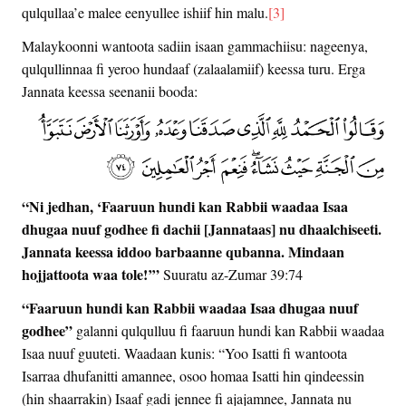
qulqullaa’e malee eenyullee ishiif hin malu.
[3]
Malaykoonni wantoota sadiin isaan gammachiisu: nageenya,
qulqullinnaa fi yeroo hundaaf (zalaalamiif) keessa turu. Erga
Jannata keessa seenanii booda:
“Ni jedhan, ‘Faaruun hundi kan Rabbii waadaa Isaa
dhugaa nuuf godhee fi dachii [Jannataas] nu dhaalchiseeti.
Jannata keessa iddoo barbaanne qubanna. Mindaan
hojjattoota waa tole!’”
Suuratu az-Zumar 39:74
“Faaruun hundi kan Rabbii waadaa Isaa dhugaa nuuf
godhee”
galanni qulqulluu fi faaruun hundi kan Rabbii waadaa
Isaa nuuf guuteti. Waadaan kunis: “Yoo Isatti fi wantoota
Isarraa dhufanitti amannee, osoo homaa Isatti hin qindeessin
(hin shaarrakin) Isaaf gadi jennee fi ajajamnee, Jannata nu