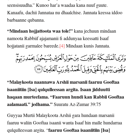
seensisuudha.” Kunoo har’a waadaa kana nuuf guute.
Kanaafu, dachii Jannataa nu dhaalchise. Jannata keessa iddoo
barbaanne qubanna.
“Mindaan hojjattoota waa tole!”
kana jechuun mindaan
namoota Rabbiif ajajamanii fi addunyaa keessatti Isaaf
hojjatanii garmalee bareede.
[4]
Mindaan kunis Jannata.
“Malaykoota naannawa Arshii marsanii faaruu Gooftaa
isaaniitiin [Isa] qulqulleessan argita. Isaan jidduutti
haqaan murteefama. “Faaruun hundi kan Rabbii Gooftaa
aalamaati.” jedhama.”
Suuratu Az-Zumar 39:75
Guyyaa Murtii Malaykoota Arshii gara hundaan marsanii
faaruu waliin Gooftaa isaanii wanta Isaaf hin malle hundarraa
faaruu Gooftaa isaaniitiin [Isa]
qulqulleessan argita. “