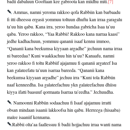
badii dabaluun Gooftaan kee gabroota kan miidhu miti.
[7]
Ammas, namni yeroma rakkoo qofa Rabbiin kan barbaadu
fi itti dheessu ergasii yommuu toltuun dhuftu kan irraa garagalu
ta’uu hin qabu. Kana irra, yeroo hundaa gabricha Isaa ta’uu
qaba. Yeroo rakkoo, “Yaa Rabbii! Rakkoo kana narraa kaasi”
jedhe kadhachuun, yommuu qananii isaaf kennu immoo,
“Qananii kana beekumsa kiyyaan argadhe” jechuun nama irraa
ni bareedaa? Kuni waakkachuu hin ta’uu? Kanaafu, namni
yeroo rakkoo fi toltu Rabbiif ajajamuu fi qananii argateef Isa
kan galateefatu ta’uun isarraa bareeda. “Qananii kana
beekumsa kiyyaan argadhe” jechuu irra “Kuni tola Rabbiin
naaf kenneedha. Isa galateefachuu ykn galateefachuu dhiisu
kiyya ifatti baasuuf qormaata Isarraa ta’eedha.” Jechuudha.
Namoonni Rabbiin sodaachuu fi Isaaf ajajamuu irratti
obsan mindaan isaanii lakkoofsa hin qabu. Herreega (hisaaba)
malee isaaniif kennama.
Rabbii olta’aa faallessuu fi badii hojjachuu irraa wanti nama