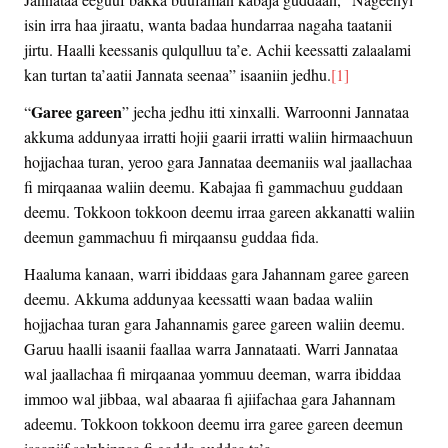
isin irra haa jiraatu, wanta badaa hundarraa nagaha taatanii
jirtu. Haalli keessanis qulqulluu ta’e. Achii keessatti zalaalami
kan turtan ta’aatii Jannata seenaa” isaaniin jedhu.
[1]
Garee gareen
“
” jecha jedhu itti xinxalli. Warroonni Jannataa
akkuma addunyaa irratti hojii gaarii irratti waliin hirmaachuun
hojjachaa turan, yeroo gara Jannataa deemaniis wal jaallachaa
fi mirqaanaa waliin deemu. Kabajaa fi gammachuu guddaan
deemu. Tokkoon tokkoon deemu irraa gareen akkanatti waliin
deemun gammachuu fi mirqaansu guddaa fida.
Haaluma kanaan, warri ibiddaas gara Jahannam garee gareen
deemu. Akkuma addunyaa keessatti waan badaa waliin
hojjachaa turan gara Jahannamis garee gareen waliin deemu.
Garuu haalli isaanii faallaa warra Jannataati. Warri Jannataa
wal jaallachaa fi mirqaanaa yommuu deeman, warra ibiddaa
immoo wal jibbaa, wal abaaraa fi ajiifachaa gara Jahannam
adeemu. Tokkoon tokkoon deemu irra garee gareen deemun