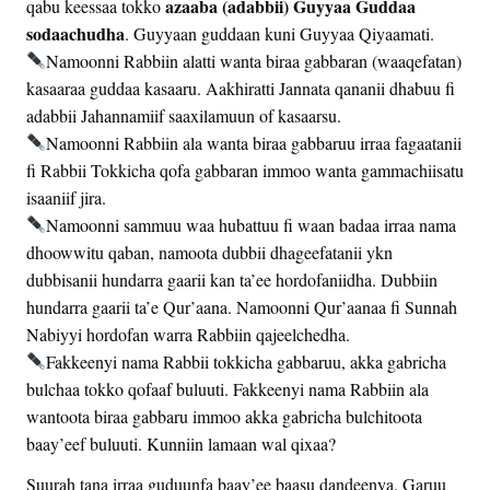
azaaba (adabbii) Guyyaa Guddaa
qabu keessaa tokko
sodaachudha
. Guyyaan guddaan kuni Guyyaa Qiyaamati.
Namoonni Rabbiin alatti wanta biraa gabbaran (waaqefatan)
kasaaraa guddaa kasaaru. Aakhiratti Jannata qananii dhabuu fi
adabbii Jahannamiif saaxilamuun of kasaarsu.
Namoonni Rabbiin ala wanta biraa gabbaruu irraa fagaatanii
fi Rabbii Tokkicha qofa gabbaran immoo wanta gammachiisatu
isaaniif jira.
Namoonni sammuu waa hubattuu fi waan badaa irraa nama
dhoowwitu qaban, namoota dubbii dhageefatanii ykn
dubbisanii hundarra gaarii kan ta’ee hordofaniidha. Dubbiin
hundarra gaarii ta’e Qur’aana. Namoonni Qur’aanaa fi Sunnah
Nabiyyi hordofan warra Rabbiin qajeelchedha.
Fakkeenyi nama Rabbii tokkicha gabbaruu, akka gabricha
bulchaa tokko qofaaf buluuti. Fakkeenyi nama Rabbiin ala
wantoota biraa gabbaru immoo akka gabricha bulchitoota
baay’eef buluuti. Kunniin lamaan wal qixaa?
Suurah tana irraa guduunfa baay’ee baasu dandeenya. Garuu