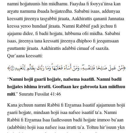
namni hojjatuunis hin miidhamu. Faaydaa fi fooyya’iinsa kan
argatu namuma ibaada hojjateedha. Sababni isaas, addunyaa
keessatti jireenya tasgabbii jiraata, Aakhirattis qananii Jannataa
keessa yeroo hundaaf jiraata. Namni Rabbiif gadi jechuu fi
ajajamu didee, fi badii hojjatu, lubbuma ofii miidha. Sababni
isaas, jireenya tana keessatti jireenya dhiphoo fi jeequmsaan
guuttamte jiraata. Aakhirattis adabbii cimaaf of saaxila.
Qur’aana keessatti:
Namni hojii gaarii hojjate, nafsema isaatifi. Namni badii
“
hojjates ishima irratti. Gooftaan kee gabroota kan miidhuu
miti
.” Suuratu Fussilat 41:46
Kana jechuun namni Rabbii fi Ergamaa Isaatiif ajajamuun hojii
gaarii hojjate, mindaan hojii isaa nafsee isaatiif ta’a. Namni
Rabbii fi Ergamaa Isaa faallessuun badii hojjate immoo ba’aan
(adabbiin) hojii isaa nafsee isaa irratti ta’a. Toltuu hir’isuun ykn