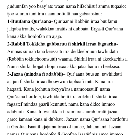
guduunfan yoo baay’ate waan nama hifachiisuf amma tuqaalee
ijoo suuran tuni irra naannooftutti haa gabaabsinu:
1-Buufama Qur’aana-
Qur’aanni Rabbiin irraa buufamu
jalqaba irrattis, walakkaa irrattis ni dubbata. Ergasii Qur’aana
kana akka hordofan itti ajaja.
2-Rabbii Tokkicha gabbaruu fi shirkii irraa fagaachu-
Ammas suurah tana keessatti irra deddeebi’uun tawhiidatti
(Rabbiin tokkichoomsutti) waama. Shirkii irraa ni akeekachiisa.
Nama shirkii hojjatu hojiin isaa akka jalaa badu ni beeksisa.
3-Jazaa (mindaa fi adabbii)
– Qur’aana buusun, tawhiidatti
ajajuu fi shirkii irraa dhoowwun taphaafi miti. Kana irra
haqaafi. Kana jechuun fooyya’insa namootaatiif, nama
Qur’aana hordofe, tawhiida hojii irra oolchu fi shirkii irraa
fagaatef mindaa gaarii kennuuf, nama kana didee immoo
adabuufi. Kanaafi, walakkaa fi xumura suurah irratti jazaa
garee lamaan kana ni dubbate. Jazaan nama Qur’aana hordofuu
fi Gooftaa Isaatiif ajajamu irraa of tuulee, Jahannami. Jazaan
namaa Qur’aana hordofee fi Gooftaa Isaatiif ajajamee immoo