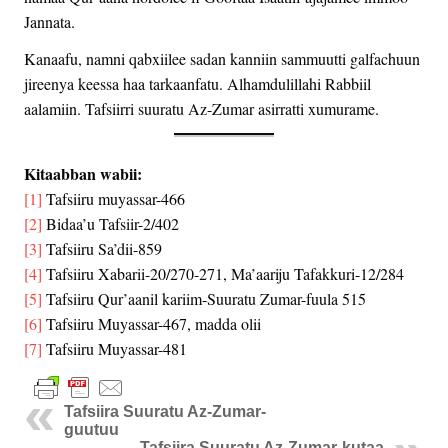
Jannata.
Kanaafu, namni qabxiilee sadan kanniin sammuutti galfachuun
jireenya keessa haa tarkaanfatu. Alhamdulillahi Rabbiil
aalamiin. Tafsiirri suuratu Az-Zumar asirratti xumurame.
Kitaabban wabii:
[1]
Tafsiiru muyassar-466
[2]
Bidaa’u Tafsiir-2/402
[3]
Tafsiiru Sa’dii-859
[4]
Tafsiiru Xabarii-20/270-271, Ma’aariju Tafakkuri-12/284
[5]
Tafsiiru Qur’aanil kariim-Suuratu Zumar-fuula 515
[6]
Tafsiiru Muyassar-467, madda olii
[7]
Tafsiiru Muyassar-481
Tafsiira Suuratu Az-Zumar-
guutuu
Tafsiira Suuratu Az-Zumar-kutaa