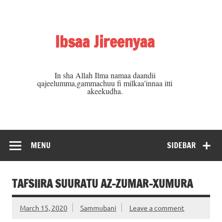
Skip
to
content
Ibsaa Jireenyaa
In sha Allah Ilma namaa daandii
qajeelumma,gammachuu fi milkaa'innaa itti
akeekudha.
MENU
SIDEBAR
TAFSIIRA SUURATU AZ-ZUMAR-XUMURA
March 15, 2020
Sammubani
Leave a comment