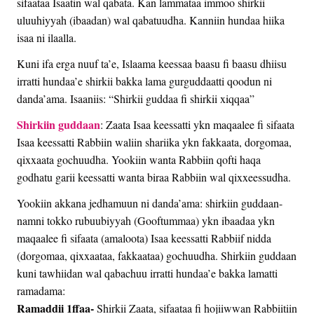
sifaataa Isaatin wal qabata. Kan lammataa immoo shirkii
uluuhiyyah (ibaadan) wal qabatuudha. Kanniin hundaa hiika
isaa ni ilaalla.
Kuni ifa erga nuuf ta’e, Islaama keessaa baasu fi baasu dhiisu
irratti hundaa’e shirkii bakka lama gurguddaatti qoodun ni
danda’ama. Isaaniis: “Shirkii guddaa fi shirkii xiqqaa”
Shirkiin guddaan
: Zaata Isaa keessatti ykn maqaalee fi sifaata
Isaa keessatti Rabbiin waliin shariika ykn fakkaata, dorgomaa,
qixxaata gochuudha. Yookiin wanta Rabbiin qofti haqa
godhatu garii keessatti wanta biraa Rabbiin wal qixxeessudha.
Yookiin akkana jedhamuun ni danda’ama: shirkiin guddaan-
namni tokko rubuubiyyah (Gooftummaa) ykn ibaadaa ykn
maqaalee fi sifaata (amaloota) Isaa keessatti Rabbiif nidda
(dorgomaa, qixxaataa, fakkaataa) gochuudha. Shirkiin guddaan
kuni tawhiidan wal qabachuu irratti hundaa’e bakka lamatti
ramadama:
Ramaddii 1ffaa-
Shirkii Zaata, sifaataa fi hojiiwwan Rabbiitiin