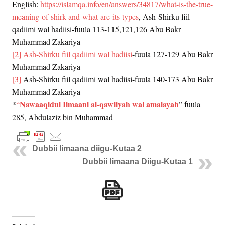
English:
https://islamqa.info/en/answers/34817/what-is-the-true-
meaning-of-shirk-and-what-are-its-types
, Ash-Shirku fiil
qadiimi wal hadiisi-fuula 113-115,121,126 Abu Bakr
Muhammad Zakariya
[2]
Ash-Shirku fiil qadiimi wal hadiisi
-fuula 127-129 Abu Bakr
Muhammad Zakariya
[3]
Ash-Shirku fiil qadiimi wal hadiisi-fuula 140-173 Abu Bakr
Muhammad Zakariya
Nawaaqidul Iimaani al-qawliyah wal amalayah
*
“
” fuula
285, Abdulaziz bin Muhammad
Dubbii Iimaana diigu-Kutaa 2
Dubbii Iimaana Diigu-Kutaa 1