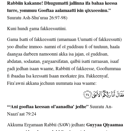
Rabbiin kakanne! Dhugumatti jallinna ifa bahaa keessa
turre, yommuu Gooftaa aalamaatti isin qixxeessinu.”
Suuratu Ash-Shu’uraa 26:97-98)
Kuni hundi gama fakkeessutiini.
Gama Isatti of fakkeessutti (umamaan Uumatti of fakkeessutti)
yoo dhufne immoo- namni of ol guddisuu fi of tuuluun, haala
daangaa darbeen namoonni akka isa jajan, ol guddisan,
abdatan, sodaatan, gargaarsifatan, qalbii isatti rarraasan, isaaf
gadi jedhan isaan waame, Rabbitti of fakkeesse, Gooftummaa
fi ibaadaa Isa keessatti Isaan morkatee jira. Fakkeenyaf,
Fira’awni akkana jechuun uummata isaa waame:
“‘Ani gooftaa keessan ol’aanadha’ jedhe”
Suuratu An-
Naazi’aat 79:24
: Guyyaa Qiyaamaa
Akkuma Ergamaan Rabbii (SAW) jedhan