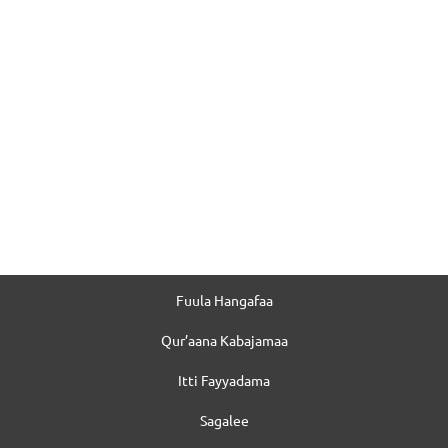
Fuula Hangafaa
Qur’aana Kabajamaa
Itti Fayyadama
Sagalee