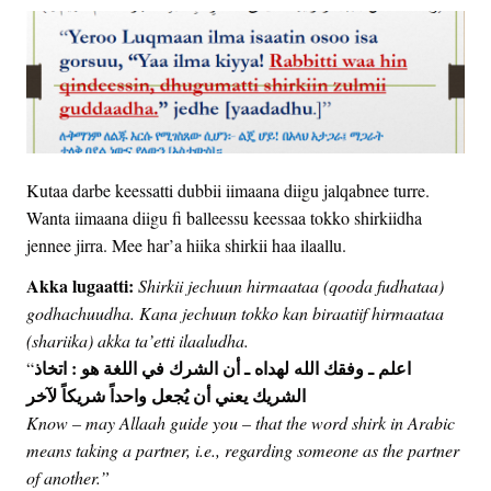
Kutaa darbe keessatti dubbii iimaana diigu jalqabnee turre.
Wanta iimaana diigu fi balleessu keessaa tokko shirkiidha
jennee jirra. Mee har’a hiika shirkii haa ilaallu.
Akka lugaatti:
Shirkii jechuun hirmaataa (qooda fudhataa)
godhachuudha. Kana jechuun tokko kan biraatiif hirmaataa
(shariika) akka ta’etti ilaaludha.
اعلم ـ وفقك الله لهداه ـ أن الشرك في اللغة هو : اتخاذ
“
الشريك يعني أن يُجعل واحداً شريكاً لآخر
Know – may Allaah guide you – that the word shirk in Arabic
means taking a partner, i.e., regarding someone as the partner
of another.”