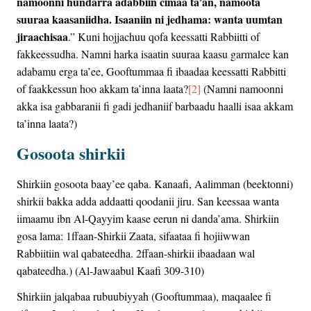
namoonni hundarra adabbiin cimaa ta’an, namoota
suuraa kaasaniidha. Isaaniin ni jedhama: wanta uumtan
jiraachisaa
.” Kuni hojjachuu qofa keessatti Rabbiitti of
fakkeessudha. Namni harka isaatin suuraa kaasu garmalee kan
adabamu erga ta’ee, Gooftummaa fi ibaadaa keessatti Rabbitti
of faakkessun hoo akkam ta’inna laata?
[2]
(Namni namoonni
akka isa gabbaranii fi gadi jedhaniif barbaadu haalli isaa akkam
ta’inna laata?)
Gosoota shirkii
Shirkiin gosoota baay’ee qaba. Kanaafi, Aalimman (beektonni)
shirkii bakka adda addaatti qoodanii jiru. San keessaa wanta
iimaamu ibn Al-Qayyim kaase eerun ni danda’ama. Shirkiin
gosa lama: 1ffaan-Shirkii Zaata, sifaataa fi hojiiwwan
Rabbiitiin wal qabateedha. 2ffaan-shirkii ibaadaan wal
qabateedha.) (Al-Jawaabul Kaafi 309-310)
Shirkiin jalqabaa rubuubiyyah (Gooftummaa), maqaalee fi