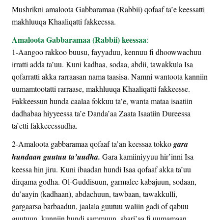
Mushrikni amaloota Gabbaramaa (Rabbii) qofaaf ta’e keessatti
makhluuqa Khaaliqatti fakkeessa.
Amaloota Gabbaramaa (Rabbii) keessaa
:
1-Aangoo rakkoo buusu, fayyaduu, kennuu fi dhoowwachuu
irratti adda ta’uu. Kuni kadhaa, sodaa, abdii, tawakkula Isa
qofarratti akka rarraasan nama taasisa. Namni wantoota kanniin
uumamtootatti rarraase, makhluuqa Khaaliqatti fakkeesse.
Fakkeessun hunda caalaa fokkuu ta’e, wanta mataa isaatiin
dadhabaa hiyyeessa ta’e Danda’aa Zaata Isaatiin Dureessa
ta’etti fakkeeessudha.
2-Amaloota gabbaramaa qofaaf ta’an keessaa tokko
gara
hundaan guutuu
ta’uudha.
Gara kamiiniyyuu hir’inni Isa
keessa hin jiru. Kuni ibaadan hundi Isaa qofaaf akka ta’uu
dirqama godha. Ol-Guddisuun, garmalee kabajuun, sodaan,
du’aayin (kadhaan), abdachuun, tawbaan, tawakkulli,
gargaarsa barbaadun, jaalala guutuu waliin gadi of qabuu
guutuun, kunniin hundi sammuun, shari’aa fi uumamaan