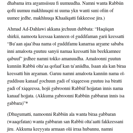
dhabama irra argamsiisuu fi uumuudha. Namni wanta Rabbiin
qofti uumuu makhluuqni ni uuma ykn wanti suni ofiin of
uumee jedhe, makhluuqa Khaaliqatti fakkeesse jira.)
Ahmad Ad-Dahlawi akkana jechuun dubbata: “Haqiiqan
shirkii, namoota keessaa kanneen ol guddifaman garii keessatti
“Bu’aan ajaa’ibaa nama ol guddifamu kanarraa argame sababa
inni amaloota guutuu sanyii namaa keessatti hin beekkamnee
qabuuf” jedhee namni tokko amanuudha. Amaloonni guutun
kunniin Rabbii olta’aa qofaaf kan ta’aniidha, Isaan ala kan biraa
keessatti hin argaman. Garuu namni amaloota kanniin nama ol-
guddisuu kanaaf gochuun gadi of xiqqeessu guutuu isa biratti
gadi of xiqqeessa, hojii gabroonni Rabbiif hojjatan innis nama
kanaaf hojjata. (Akkuma gabroonni Rabbiin gabbaran innis isa
*
gabbara)”
(Dhugumatti, namoonni Rabbiin ala wanta biraa gabbaran
(waaqefatan) wanta gabbaran san Rabbii olta’aatti fakkeessani
jiru. Akkuma keeyyata armaan olii irraa hubannu, namni