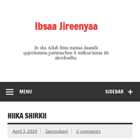
Skip
to
content
Ibsaa Jireenyaa
In sha Allah Ilma namaa daandii
qajeelumma,gammachuu fi milkaa'innaa itti
akeekudha.
MENU
SIDEBAR
HIIKA SHIRKII
April 3, 2020
Sammubani
2 comments