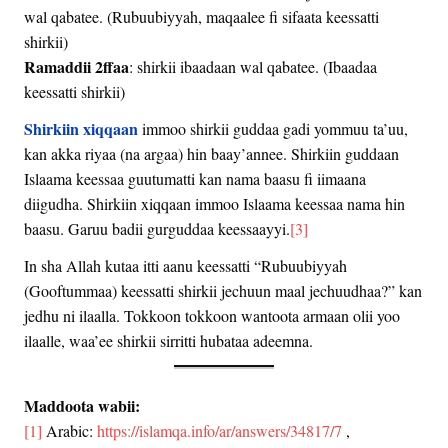
wal qabatee. (Rubuubiyyah, maqaalee fi sifaata keessatti
shirkii)
Ramaddii 2ffaa
: shirkii ibaadaan wal qabatee. (Ibaadaa
keessatti shirkii)
Shirkiin xiqqaan
immoo shirkii guddaa gadi yommuu ta’uu,
kan akka riyaa (na argaa) hin baay’annee. Shirkiin guddaan
Islaama keessaa guutumatti kan nama baasu fi iimaana
diigudha. Shirkiin xiqqaan immoo Islaama keessaa nama hin
baasu. Garuu badii gurguddaa keessaayyi.
[3]
In sha Allah kutaa itti aanu keessatti “Rubuubiyyah
(Gooftummaa) keessatti shirkii jechuun maal jechuudhaa?” kan
jedhu ni ilaalla. Tokkoon tokkoon wantoota armaan olii yoo
ilaalle, waa’ee shirkii sirritti hubataa adeemna.
Maddoota wabii:
[1]
Arabic:
https://islamqa.info/ar/answers/34817/7
,