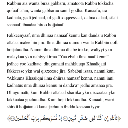
Rabbiin ala wanta biraa gabbaru, amaloota Rabbii tokkicha
qofaaf ta’an, wanta gabbaruu saniif godha. Kanaafu, isa
kadhata, gadi jedhaaf, of gadi xiqqeessaaf, qalma qalaaf, silati
seenaaf, ibaadaa biroo hojjataaf.
Fakkeenyaaf, ilma dhiiraa namaaf kennu kan danda’u Rabbii
olta’aa malee hin jiru. Ilma dhiiraa uumun wanta Rabbiin qofti
hojjatuudha. Namni ilma dhiiraa dhabe tokko, waliyyi ykn
malaykaa ykn nabiyyii irraa “Yaa ebalu ilma naaf kenni”
jedhee yoo kadhate, dhugumatti mahkluuqa Khaaliqatti
fakkeesse ykn wal qixxeesse jira. Sababni isaas, namni kuni
“Akkuma Khaaliqni ilma dhiiraa namaaf kennu, namni inni
kadhatus ilma dhiiraa kennu ni danda’a” jedhe amanaa jira.
Dhugumatti, kuni Rabbii olta’aaf shariika ykn qixxaataa ykn
fakkaataa gochuudha. Kuni hojii fokkuudha. Kanaafi, warri
shirkii hojjatan akkana jechuun ibidda keessaa iyyu: