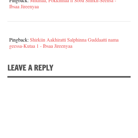
Pingback:
Miidhaa, Fokkinnaa fi Soba Shirkii-Seensa -
Ibsaa Jireenyaa
Pingback:
Shirkiin Aakhiratti Salphinna Guddaatti nama
geessa-Kutaa 1 - Ibsaa Jireenyaa
LEAVE A REPLY