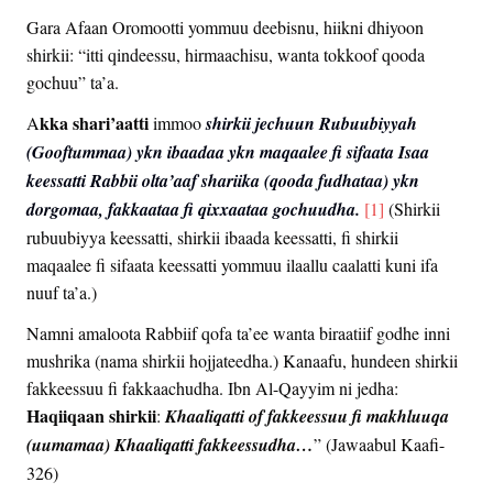
Gara Afaan Oromootti yommuu deebisnu, hiikni dhiyoon
shirkii: “itti qindeessu, hirmaachisu, wanta tokkoof qooda
gochuu” ta’a.
kka shari’aatti
A
immoo
shirkii jechuun Rubuubiyyah
(Gooftummaa) ykn ibaadaa ykn maqaalee fi sifaata Isaa
keessatti Rabbii olta’aaf shariika (qooda fudhataa) ykn
dorgomaa, fakkaataa fi qixxaataa gochuudha.
[1]
(Shirkii
rubuubiyya keessatti, shirkii ibaada keessatti, fi shirkii
maqaalee fi sifaata keessatti yommuu ilaallu caalatti kuni ifa
nuuf ta’a.)
Namni amaloota Rabbiif qofa ta’ee wanta biraatiif godhe inni
mushrika (nama shirkii hojjateedha.) Kanaafu, hundeen shirkii
fakkeessuu fi fakkaachudha. Ibn Al-Qayyim ni jedha:
Haqiiqaan shirkii
:
Khaaliqatti of fakkeessuu fi makhluuqa
(uumamaa) Khaaliqatti fakkeessudha…
” (Jawaabul Kaafi-
326)