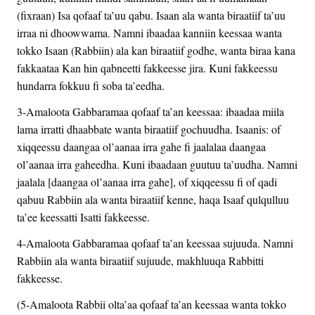
(fixraan) Isa qofaaf ta’uu qabu. Isaan ala wanta biraatiif ta’uu
irraa ni dhoowwama. Namni ibaadaa kanniin keessaa wanta
tokko Isaan (Rabbiin) ala kan biraatiif godhe, wanta biraa kana
fakkaataa Kan hin qabneetti fakkeesse jira. Kuni fakkeessu
hundarra fokkuu fi soba ta’eedha.
3-Amaloota Gabbaramaa qofaaf ta’an keessaa: ibaadaa miila
lama irratti dhaabbate wanta biraatiif gochuudha. Isaanis: of
xiqqeessu daangaa ol’aanaa irra gahe fi jaalalaa daangaa
ol’aanaa irra gaheedha. Kuni ibaadaan guutuu ta’uudha. Namni
jaalala [daangaa ol’aanaa irra gahe], of xiqqeessu fi of qadi
qabuu Rabbiin ala wanta biraatiif kenne, haqa Isaaf qulqulluu
ta’ee keessatti Isatti fakkeesse.
4-Amaloota Gabbaramaa qofaaf ta’an keessaa sujuuda. Namni
Rabbiin ala wanta biraatiif sujuude, makhluuqa Rabbitti
fakkeesse.
(5-Amaloota Rabbii olta’aa qofaaf ta’an keessaa wanta tokko