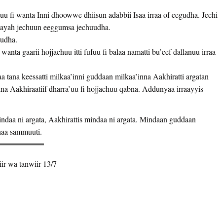
uu fi wanta Inni dhoowwe dhiisun adabbii Isaa irraa of eegudha. Jechi
aayah jechuun eeggumsa jechuudha.
ludha.
nta gaarii hojjachuu itti fufuu fi balaa namatti bu’eef dallanuu irraa
tana keessatti milkaa’inni guddaan milkaa’inna Aakhiratti argatan
na Aakhiraatiif dharra’uu fi hojjachuu qabna. Addunyaa irraayyis
ndaa ni argata, Aakhirattis mindaa ni argata. Mindaan guddaan
nnaa sammuuti.
ir wa tanwiir-13/7