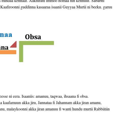
 qofa mindaa kennaaf. Aakhiratti immoo homaa hin kennuuf. Sababni
Kaafiroonni guddinna kasaaraa isaanii Guyyaa Murtii ni beeku. garuu
esse ni eera. Isaaniis: amanuu, taqwaa, ihsaana fi obsa.
a kaafamuun akka jiru, Jannataa fi Jahannam akka jiran amanu,
nu, malaykoonni akka jiran amanuu fi wanti hundu murtii Rabbiitiin