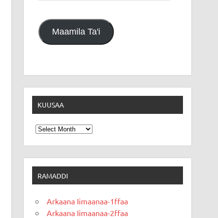
Maamila Ta'i
KUUSAA
Kuusaa
RAMADDI
Arkaana Iimaanaa-1ffaa
Arkaana Iimaanaa-2ffaa