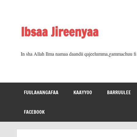
Skip
to
content
Ibsaa Jireenyaa
In sha Allah Ilma namaa daandii qajeelumma,gammachuu fi m
FUULAHANGAFAA
KAAYYOO
BARRUULEE
FACEBOOK