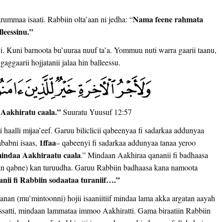
Nama feene rahmata
rummaa isaati. Rabbiin olta’aan ni jedha: “
leessinu.”
i. Kuni barnoota bu’uuraa nuuf ta’a. Yommuu nuti warra gaarii taanu,
ggaarii hojjatanii jalaa hin balleessu.
 Aakhiratu caala.”
Suuratu Yuusuf 12:57
haalli mijaa’eef. Garuu biliclicii qabeenyaa fi sadarkaa addunyaa
1ffaa
babni isaas,
– qabeenyi fi sadarkaa addunyaa tanaa yeroo
indaa Aakhiraatu caala
.” Mindaan Aakhiraa qananii fi badhaasa
hin qabne) kan turuudha. Garuu Rabbiin badhaasa kana namoota
ii fi Rabbiin sodaataa turaniif….”
nan (mu’mintoonni) hojii isaaniitiif mindaa lama akka argatan aayah
ssatti, mindaan lammataa immoo Aakhiratti. Gama biraatiin Rabbiin