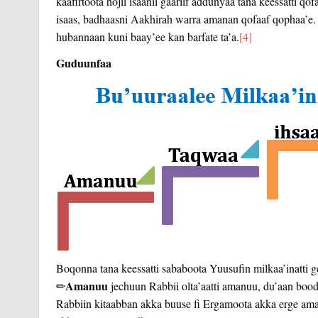
kaafirtoota hojii isaanii gaariif addunyaa tana keessatti
isaas, badhaasni Aakhirah warra amanan qofaaf qophaa’e. 
hubannaan kuni baay’ee kan barfate ta’a.
[4]
Guduunfaa
Boqonna tana keessatti sababoota Yuusufin milkaa’inatti ge
Amanuu
✏
jechuun Rabbii olta’aatti amanuu, du’aan bood
Rabbiin kitaabban akka buuse fi Ergamoota akka erge ama