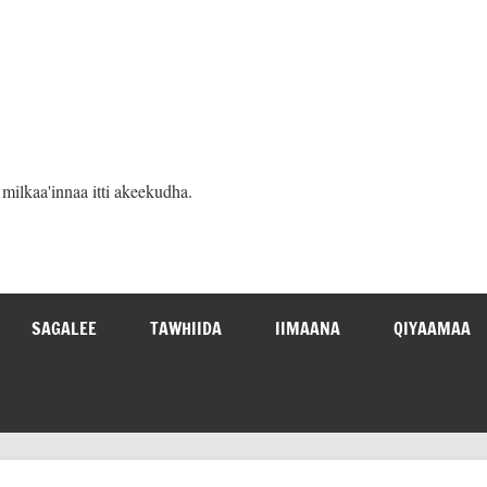
ilkaa'innaa itti akeekudha.
SAGALEE
TAWHIIDA
IIMAANA
QIYAAMAA