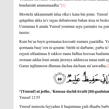
hundarratti amanamaadha.”
[1]
Mootichi akkanumatti lafaa olka’e kana hin jenne. Yuusuf
qulqulluu akka ta’e ragaa dubartoonni bahan irraa ni beeke. H
Uumamaa fi amala Yuusuf yommuu argu garmalee isa gammach
taasise.
Kuni bu’aa bayii qormaataa keessatti xumura gaariidha. Yuus
qormaata baay’een ni qorame: biiritti ni darbame, garba 
ergasii ulfaatinnaa fi rakkoo mana hidhaa keessaa baafamu
seenaan addaa kuni amala jireenya addunyaa tanaa nutti a
Garuu injifannoon dhumaa dachaa dachaan mi’aawadha.
[
“[Yuusuf] ni jedhe, ‘Kuusaa dachii irratti [itti-gaafat
Yuusuf 12:55
Yuusuf namoota fayyaduu fi haqummaa gadi dhaabu barba