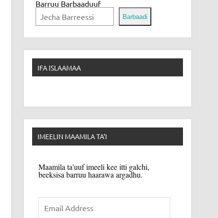
Barruu Barbaaduuf
Barbaadi
IFA ISLAAMAA
IMEELIN MAAMILA TA'I
Maamila ta'uuf imeeli kee itti galchi,
beeksisa barruu haarawa argadhu.
Email
Address