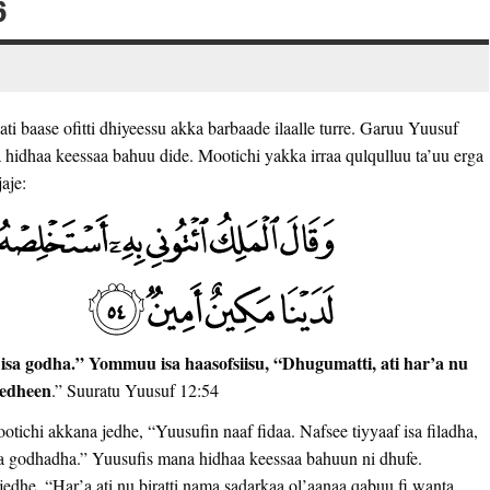
6
i baase ofitti dhiyeessu akka barbaade ilaalle turre. Garuu Yuusuf
a hidhaa keessaa bahuu dide. Mootichi yakka irraa qulqulluu ta’uu erga
aje:
af isa godha.” Yommuu isa haasofsiisu, “Dhugumatti, ati har’a nu
jedheen
.” Suuratu Yuusuf 12:54
otichi akkana jedhe, “Yuusufin naaf fidaa. Nafsee tiyyaaf isa filadha,
 isa godhadha.” Yuusufis mana hidhaa keessaa bahuun ni dhufe.
dhe, “Har’a ati nu biratti nama sadarkaa ol’aanaa qabuu fi wanta