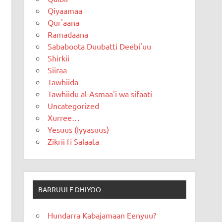
Qiyaamaa
Qur'aana
Ramadaana
Sababoota Duubatti Deebi'uu
Shirkii
Siiraa
Tawhiida
Tawhiidu al-Asmaa'i wa sifaati
Uncategorized
Xurree…
Yesuus (Iyyasuus)
Zikrii fi Salaata
BARRUULE DHIYOO
Hundarra Kabajamaan Eenyuu?