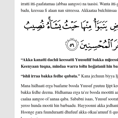
irratti itti-gaafatamaa (abbaa aangoo) na taasisi. Wanta it
badu, keessaa fi alaan nan sirreessa. Akkaataa bulchiinsaa
“Akka kanatti dachii keessatti Yuusufiif bakka mijees
Keenyaan tuqna, mindaa warra toltu hojjatanii hin bal
“ishii irraa bakka fedhe qubata.”
Kana jechuun biyya Iji
Mana hidhaati erga baafame booda Yuusuf guutuu Ijipt keess
bakka fedhe deema. Hidhamaa erga ta’ee booda mootitti a
caalaa aangoo ol’aanaa qaba. Sababni isaas, Yuusuf soor
yeroo hunda mootii hin barbaadu. Hayyoonni akka jedhanitti
Hoonge gara fuunduraatti dhufuuf akka olkaa’amuuf fi q