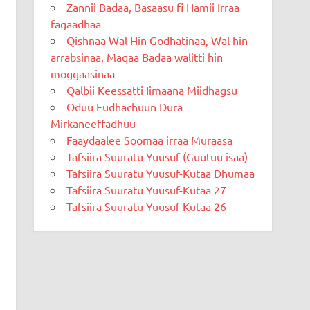
Zannii Badaa, Basaasu fi Hamii Irraa
fagaadhaa
Qishnaa Wal Hin Godhatinaa, Wal hin
arrabsinaa, Maqaa Badaa walitti hin
moggaasinaa
Qalbii Keessatti Iimaana Miidhagsu
Oduu Fudhachuun Dura
Mirkaneeffadhuu
Faaydaalee Soomaa irraa Muraasa
Tafsiira Suuratu Yuusuf (Guutuu isaa)
Tafsiira Suuratu Yuusuf-Kutaa Dhumaa
Tafsiira Suuratu Yuusuf-Kutaa 27
Tafsiira Suuratu Yuusuf-Kutaa 26