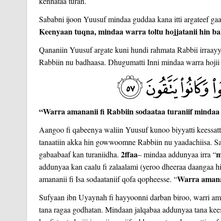
kennataa turan.
Sababni ijoon Yuusuf mindaa guddaa kana itti argateef gaa
Keenyaan tuqna, mindaa warra toltu hojjatanii hin bal
Qananiin Yuusuf argate kuni hundi rahmata Rabbii irraayy
Rabbiin nu badhaasa. Dhugumatti Inni mindaa warra hojii ga
“Warra amananii fi Rabbiin sodaataa turaniif mindaa
Aangoo fi qabeenya waliin Yuusuf kunoo biyyatti keessatti 
tanaatiin akka hin gowwoomne Rabbiin nu yaadachiisa. Sa
2ffaa
m
gabaabaaf kan turaniidha.
– mindaa addunyaa irra “
addunyaa kan caalu fi zalaalami (yeroo dheeraa daangaa 
Warra amanan
amananii fi Isa sodaataniif qofa qopheesse. “
Sufyaan ibn Uyaynah fi hayyoonni darban biroo, warri ama
tana ragaa godhatan. Mindaan jalqabaa addunyaa tana kee