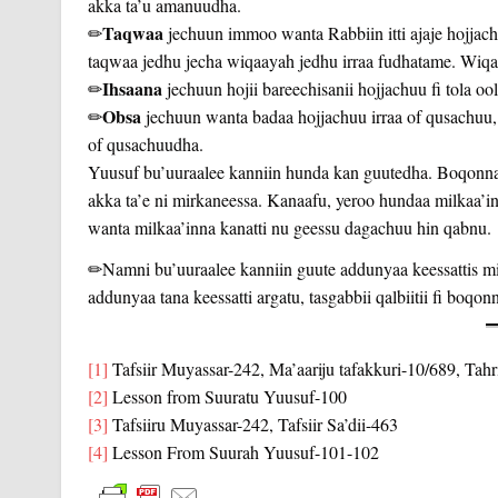
akka ta’u amanuudha.
Taqwaa
✏
jechuun immoo wanta Rabbiin itti ajaje hojjach
taqwaa jedhu jecha wiqaayah jedhu irraa fudhatame. Wiq
Ihsaana
✏
jechuun hojii bareechisanii hojjachuu fi tola oo
Obsa
✏
jechuun wanta badaa hojjachuu irraa of qusachuu, wa
of qusachuudha.
Yuusuf bu’uuraalee kanniin hunda kan guutedha. Boqonnaa 
akka ta’e ni mirkaneessa. Kanaafu, yeroo hundaa milkaa’in
wanta milkaa’inna kanatti nu geessu dagachuu hin qabnu.
✏Namni bu’uuraalee kanniin guute addunyaa keessattis mi
addunyaa tana keessatti argatu, tasgabbii qalbiitii fi boqo
[1]
Tafsiir Muyassar-242, Ma’aariju tafakkuri-10/689, Tahri
[2]
Lesson from Suuratu Yuusuf-100
[3]
Tafsiiru Muyassar-242, Tafsiir Sa’dii-463
[4]
Lesson From Suurah Yuusuf-101-102