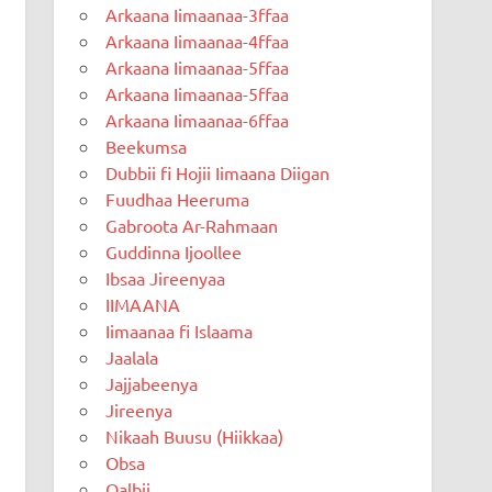
Arkaana Iimaanaa-3ffaa
Arkaana Iimaanaa-4ffaa
Arkaana Iimaanaa-5ffaa
Arkaana Iimaanaa-5ffaa
Arkaana Iimaanaa-6ffaa
Beekumsa
Dubbii fi Hojii Iimaana Diigan
Fuudhaa Heeruma
Gabroota Ar-Rahmaan
Guddinna Ijoollee
Ibsaa Jireenyaa
IIMAANA
Iimaanaa fi Islaama
Jaalala
Jajjabeenya
Jireenya
Nikaah Buusu (Hiikkaa)
Obsa
Qalbii