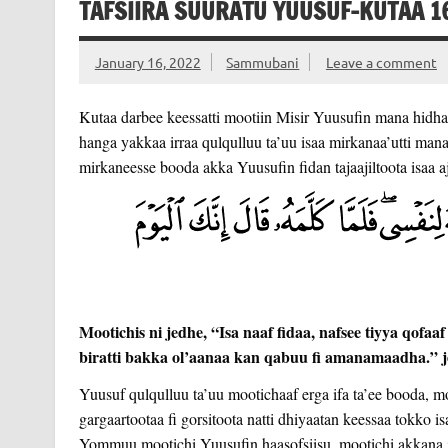
TAFSIIRA SUURATU YUUSUF-KUTAA 1
January 16, 2022
Sammubani
Leave a comment
Kutaa darbee keessatti mootiin Misir Yuusufin mana hidhaat
hanga yakkaa irraa qulqulluu ta’uu isaa mirkanaa’utti man
mirkaneesse booda akka Yuusufin fidan tajaajiltoota isaa aj
Mootichis ni jedhe, “Isa naaf fidaa, nafsee tiyya qofa
biratti bakka ol’aanaa kan qabuu fi amanamaadha.” 
Yuusuf qulqulluu ta’uu mootichaaf erga ifa ta’ee booda, mo
gargaartootaa fi gorsitoota natti dhiyaatan keessaa tokko
Yommuu mootichi Yuusufin haasofsiisu, mootichi akkana je