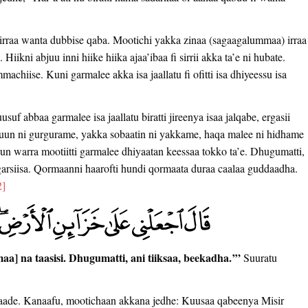
 irraa wanta dubbise qaba. Mootichi yakka zinaa (sagaagalummaa) irraa
iikni abjuu inni hiike hiika ajaa’ibaa fi sirrii akka ta’e ni hubate.
iise. Kuni garmalee akka isa jaallatu fi ofitti isa dhiyeessu isa
uf abbaa garmalee isa jaallatu biratti jireenya isaa jalqabe, ergasii
ta’uun ni gurgurame, yakka sobaatin ni yakkame, haqa malee ni hidhame
un warra mootiitti garmalee dhiyaatan keessaa tokko ta’e. Dhugumatti,
garsiisa. Qormaanni haarofti hundi qormaata duraa caalaa guddaadha.
2]
amaa] na taasisi. Dhugumatti, ani tiiksaa, beekadha.’”
Suuratu
ade. Kanaafu, mootichaan akkana jedhe: Kuusaa qabeenya Misir