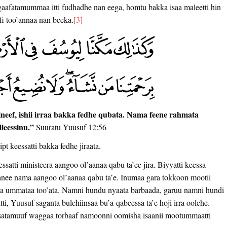
ti-gaafatamummaa itti fudhadhe nan eega, homtu bakka isaa maleetti hin
 fi too’annaa nan beeka.
[3]
sineef, ishii irraa bakka fedhe qubata. Nama feene rahmata
leessinu.”
Suuratu Yuusuf 12:56
pt keessatti bakka fedhe jiraata.
atti ministeera aangoo ol’aanaa qabu ta’ee jira. Biyyatti keessa
anee nama aangoo ol’aanaa qabu ta’e. Inumaa gara tokkoon mootii
ata ummataa too’ata. Namni hundu nyaata barbaada, garuu namni hundi
, Yuusuf saganta bulchiinsaa bu’a-qabeessa ta’e hoji irra oolche.
usatamuuf waggaa torbaaf namoonni oomisha isaanii mootummaatti