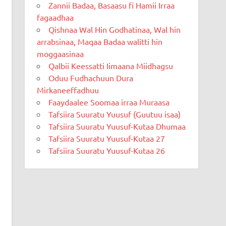
Zannii Badaa, Basaasu fi Hamii Irraa
fagaadhaa
Qishnaa Wal Hin Godhatinaa, Wal hin
arrabsinaa, Maqaa Badaa walitti hin
moggaasinaa
Qalbii Keessatti Iimaana Miidhagsu
Oduu Fudhachuun Dura
Mirkaneeffadhuu
Faaydaalee Soomaa irraa Muraasa
Tafsiira Suuratu Yuusuf (Guutuu isaa)
Tafsiira Suuratu Yuusuf-Kutaa Dhumaa
Tafsiira Suuratu Yuusuf-Kutaa 27
Tafsiira Suuratu Yuusuf-Kutaa 26