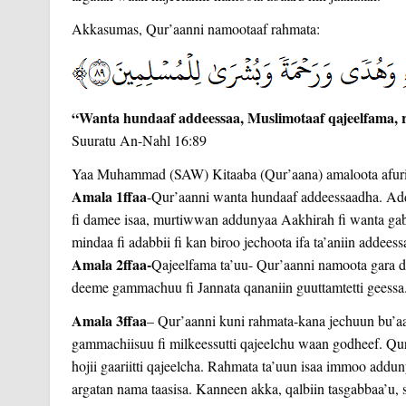
Akkasumas, Qur’aanni namootaaf rahmata:
“Wanta hundaaf addeessaa, Muslimotaaf qajeelfama, r
Suuratu An-Nahl 16:89
Yaa Muhammad (SAW) Kitaaba (Qur’aana) amaloota afuriin 
Amala 1ffaa
-Qur’aanni wanta hundaaf addeessaadha. Add
fi damee isaa, murtiwwan addunyaa Aakhirah fi wanta gabro
mindaa fi adabbii fi kan biroo jechoota ifa ta’aniin addeess
Amala 2ffaa-
Qajeelfama ta’uu- Qur’aanni namoota gara da
deeme gammachuu fi Jannata qananiin guuttamtetti geessa
Amala 3ffaa
– Qur’aanni kuni rahmata-kana jechuun bu’aa
gammachiisuu fi milkeessutti qajeelchu waan godheef. Qu
hojii gaariitti qajeelcha. Rahmata ta’uun isaa immoo addu
argatan nama taasisa. Kanneen akka, qalbiin tasgabbaa’u