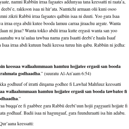
aate, namni Rabbiin irraa fagaates addunyaa tana keessatti ni raata’a,
deebi’e, rakkoon isaa ni hir’ata. Namtichi armaan olii kuni osoo
ni zikrii Rabbii irraa fagaates qalbiin isaa ni duuti. Yoo gara Isaa
nya irraa erga abdii kutee booda lamuu carraa jiraachu argate. Wanta
n ni jiraa? Wanta tokko abdii irraa kutte ergasii wanta san yoo
anahu wa ta’aalaa tawbaa nama gara Isaatti deebi’e haala Isaaf
saa irraa abdi kutuun badii keessa turuu hin qabu. Rabbiin ni jedha:
sin keessaa wallaalummaan hamtuu hojjatee ergasii san booda
aa rahmata godhaadha
.” (suuratu Al-An’aam 6:54)
akka godhuuf of irratti dirqama godhee fi Lawhal Mahfuuz keessatti
saa wallaalummaan hamtuu hojjatee ergasii san booda tawbatee fi
godhaadha
.”
aa buqqa’ee fi gaabbee gara Rabbii deebi’uun hojii gaggaarii hojjate fi
ata godhaaf. Badii isaa ni haguugaaf, gara fuunduraatti isa hin adabu.
Qur’aana keessatti: