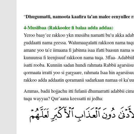
Dhugumatti, namoota kaafira ta’an malee eenyullee r
“
4-Musiibaa (Rakkoolee fi balaa adda addaa
)
Yeroo baay’ee rakkoo ykn musiiba namatti bu’u akka adabbiit
guddaatti nama geessa. Walumaagalatti rakkoon nama tuqu
amane yoo ta’e iimaana fi jabinna isaa ifatti baasun nama 
kunuunsu fi leenjisuuf rakkoon nama tuqa. 3ffaa- Adabbiif-
isatti rooba. Kunniin sadan hundi rahmata Rabbii agarsiisu.
qormaata irratti yoo si gargaare, rahmata Isaa hin agarsi
rakkoo adda addaatin qoramanii sadarkaan namaa ol ka’u
Ammas, badii hojjachu itti fufanii dhumarratti adabbii c
tuqu wayyaa? Qur’aana keessatti ni jedha: