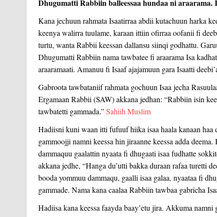
Dhugumatti Rabbiin balleessaa hundaa ni araarama
Kana jechuun rahmata Isaatirraa abdii kutachuun harka kee
keenya walirra tuulame, karaan ittiin ofirraa oofanii fi dee
turtu, wanta Rabbii keessan dallansu siinqi godhattu. Gar
Dhugumatti Rabbiin nama tawbatee fi araarama Isa kadhate
araaramaati. Amanuu fi Isaaf ajajamuun gara Isaatti deebi’a
Gabroota tawbataniif rahmata gochuun Isaa jecha Rasuulaa 
Ergamaan Rabbii (SAW) akkana jedhan: “Rabbiin isin kee
tawbatetti gammada.”
Sahiih Muslim
Hadiisni kuni waan itti fufuuf hiika isaa haala kanaan haa d
gammoojji namni keessa hin jiraanne keessa adda deema. 
dammaquu gaalattin nyaata fi dhugaati isaa fudhatte sokkite
akkana jedhe, “Hanga du’utti bakka duraan rafaa turetti d
booda yommuu dammaqu, gaalli isaa galaa, nyaataa fi dhuga
gammade. Nama kana caalaa Rabbiin tawbaa gabricha Isa
Hadiisa kana keessa faayda baay’etu jira. Akkuma namni g