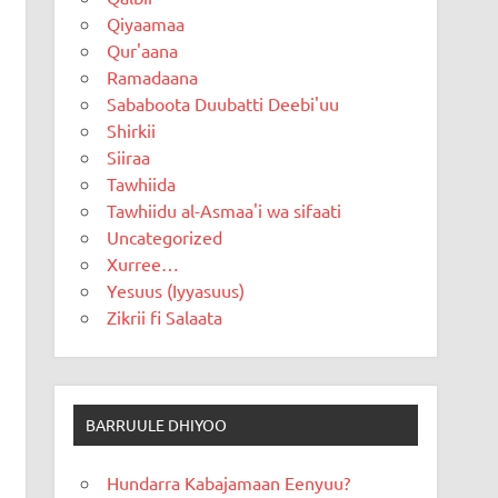
Qiyaamaa
Qur'aana
Ramadaana
Sababoota Duubatti Deebi'uu
Shirkii
Siiraa
Tawhiida
Tawhiidu al-Asmaa'i wa sifaati
Uncategorized
Xurree…
Yesuus (Iyyasuus)
Zikrii fi Salaata
BARRUULE DHIYOO
Hundarra Kabajamaan Eenyuu?