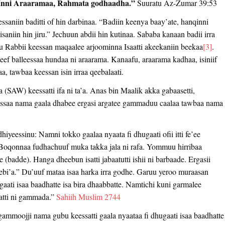
. Inni Araaramaa, Rahmata godhaadha.”
Suuratu Az-Zumar 39:53
ssaniin baditti of hin darbinaa. “Badiin keenya baay’ate, hanqinni
bisaniin hin jiru.” Jechuun abdii hin kutinaa. Sababa kanaan badii irra
uu Rabbii keessan maqaalee arjoominna Isaatti akeekaniin beekaa
[3]
.
ef balleessaa hundaa ni araarama. Kanaafu, araarama kadhaa, isiniif
a, tawbaa keessan isin irraa qeebalaati.
(SAW) keessatti ifa ni ta’a. Anas bin Maalik akka gabaasetti,
ssaa nama gaala dhabee ergasi argatee gammaduu caalaa tawbaa nama
hiyeessinu: Namni tokko gaalaa nyaata fi dhugaati ofii itti fe’ee
Boqonnaa fudhachuuf muka takka jala ni rafa. Yommuu hirribaa
 (badde). Hanga dheebun isatti jabaatutti ishii ni barbaade. Ergasii
eebi’a.” Du’uuf mataa isaa harka irra godhe. Garuu yeroo muraasan
ati isaa baadhatte isa bira dhaabbatte. Namtichi kuni garmalee
atti ni gammada.”
Sahiih Muslim 2744
ammoojji nama gubu keessatti gaala nyaataa fi dhugaati isaa baadhatte