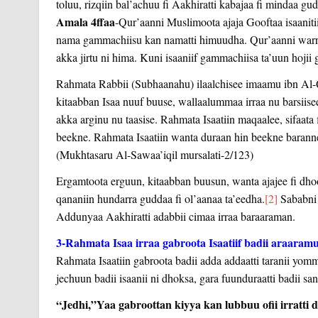
toluu, rizqiin bal’achuu fi Aakhiratti kabajaa fi mindaa g
Amala 4ffaa
-Qur’aanni Muslimoota ajaja Gooftaa isaaniti
nama gammachiisu kan namatti himuudha. Qur’aanni warroot
akka jirtu ni hima. Kuni isaaniif gammachiisa ta’uun hojii ga
Rahmata Rabbii (Subhaanahu) ilaalchisee imaamu ibn Al-Q
kitaabban Isaa nuuf buuse, wallaalummaa irraa nu barsiisee, 
akka arginu nu taasise. Rahmata Isaatiin maqaalee, sifaata
beekne. Rahmata Isaatiin wanta duraan hin beekne baranne
(Mukhtasaru Al-Sawaa’iqil mursalati-2/123)
Ergamtoota erguun, kitaabban buusun, wanta ajajee fi dhoow
qananiin hundarra guddaa fi ol’aanaa ta’eedha.
[2]
Sababni i
Addunyaa Aakhiratti adabbii cimaa irraa baraaraman.
3-Rahmata Isaa irraa gabroota Isaatiif badii araaramu
Rahmata Isaatiin gabroota badii adda addaatti taranii yommu
jechuun badii isaanii ni dhoksa, gara fuunduraatti badii san
“Jedhi,”Yaa gabroottan kiyya kan lubbuu ofii irratti