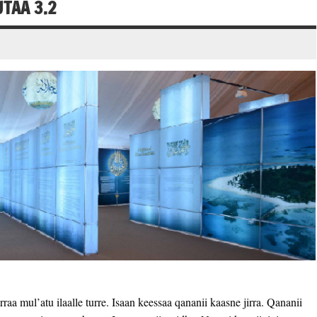
TAA 3.2
aa mul’atu ilaalle turre. Isaan keessaa qananii kaasne jirra. Qananii