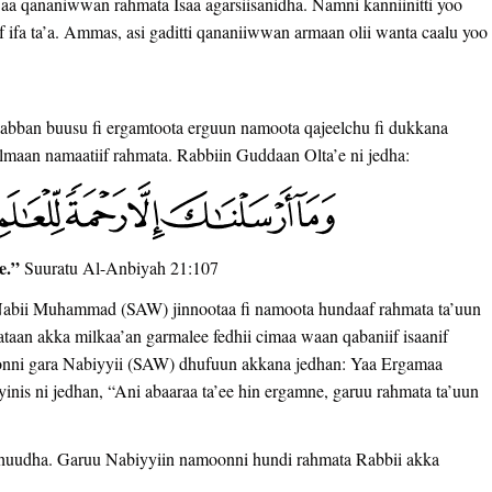
 ji’aa qananiwwan rahmata Isaa agarsiisanidha. Namni kanniinitti yoo
af ifa ta’a. Ammas, asi gaditti qananiiwwan armaan olii wanta caalu yoo
aabban buusu fi ergamtoota erguun namoota qajeelchu fi dukkana
ilmaan namaatiif rahmata. Rabbiin Guddaan Olta’e ni jedha:
e.”
Suuratu Al-Anbiyah 21:107
 Nabii Muhammad (SAW) jinnootaa fi namoota hundaaf rahmata ta’uun
ataan akka milkaa’an garmalee fedhii cimaa waan qabaniif isaanif
onni gara Nabiyyii (SAW) dhufuun akkana jedhan: Yaa Ergamaa
yinis ni jedhan, “Ani abaaraa ta’ee hin ergamne, garuu rahmata ta’uun
chuudha. Garuu Nabiyyiin namoonni hundi rahmata Rabbii akka