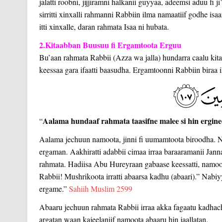
jalatti roobni, jijjiramni halkanii guyyaa, adeemsi aduu fi
sirritti xinxalli rahmanni Rabbiin ilma namaatiif godhe isa
itti xinxalle, daran rahmata Isaa ni hubata.
2.Kitaabban Buusuu fi Ergamtoota Erguu
Bu’aan rahmata Rabbii (Azza wa jalla) hundarra caalu kit
keessaa gara ifaatti baasudha. Ergamtoonni Rabbiin biraa 
Aalama hundaaf rahmata taasifne malee si hin ergine
“
Aalama jechuun namoota, jinni fi uumamtoota biroodha.
ergaman. Aakhiratti adabbii cimaa irraa baraaramanii Jann
rahmata. Hadiisa Abu Hureyraan gabaase keessatti, namo
Rabbii! Mushrikoota irratti abaarsa kadhu (abaari).” Nabiy
ergame.”
Sahiih Muslim 2599
Abaaru jechuun rahmata Rabbii irraa akka fagaatu kadha
argatan waan kajeelaniif namoota abaaru hin jaallatan.