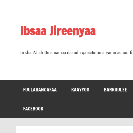
Skip
to
content
Ibsaa Jireenyaa
In sha Allah Ilma namaa daandii qajeelumma,gammachuu fi m
FUULAHANGAFAA
KAAYYOO
BARRUULEE
FACEBOOK