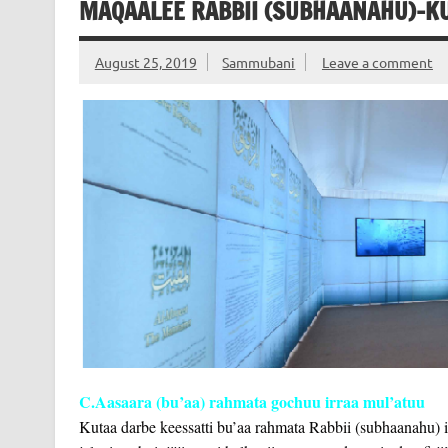
MAQAALEE RABBII (SUBHAANAHU)-KU
August 25, 2019
Sammubani
Leave a comment
C.Aasaara (bu’aa) rahmata gochuu irraa mul’atuu
Kutaa darbe keessatti bu’aa rahmata Rabbii (subhaanahu) irr