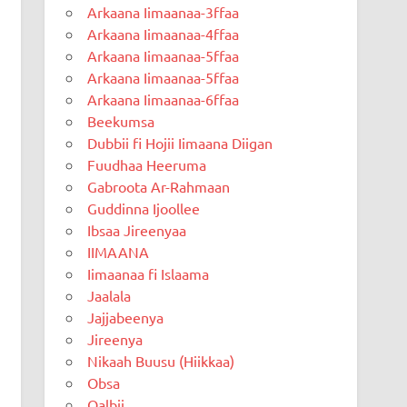
Arkaana Iimaanaa-3ffaa
Arkaana Iimaanaa-4ffaa
Arkaana Iimaanaa-5ffaa
Arkaana Iimaanaa-5ffaa
Arkaana Iimaanaa-6ffaa
Beekumsa
Dubbii fi Hojii Iimaana Diigan
Fuudhaa Heeruma
Gabroota Ar-Rahmaan
Guddinna Ijoollee
Ibsaa Jireenyaa
IIMAANA
Iimaanaa fi Islaama
Jaalala
Jajjabeenya
Jireenya
Nikaah Buusu (Hiikkaa)
Obsa
Qalbii