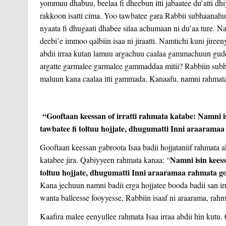
yommuu dhabuu, beelaa fi dheebun itti jabaatee du’atti dhiy
rakkoon isatti cima. Yoo tawbatee gara Rabbii subhaanahu 
nyaata fi dhugaati dhabee silaa achumaan ni du’aa ture. Nam
deebi’e immoo qalbiin isaa ni jiraatti. Namtichi kuni jiree
abdii irraa kutan lamuu argachuu caalaa gammachuun guddaa
argatte garmalee garmalee gammaddaa mitii? Rabbiin subha
maluun kana caalaa itti gammada. Kanaafu, namni rahmata I
“Gooftaan keessan of irratti rahmata katabe: Namni i
tawbatee fi toltuu hojjate, dhugumatti Inni araaram
Gooftaan keessan gabroota Isaa badii hojjataniif rahmata 
Namni isin kees
katabee jira. Qabiyyeen rahmata kanaa: “
toltuu hojjate, dhugumatti Inni araaramaa rahmata 
Kana jechuun namni badii erga hojjatee booda badii san irr
wanta balleesse fooyyesse, Rabbiin isaaf ni araarama, rahm
Kaafira malee eenyullee rahmata Isaa irraa abdii hin kutu. 