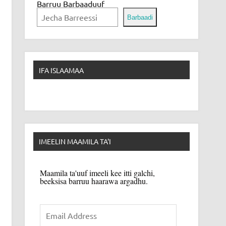
Barruu Barbaaduuf
Barbaadi
IFA ISLAAMAA
IMEELIN MAAMILA TA'I
Maamila ta'uuf imeeli kee itti galchi,
beeksisa barruu haarawa argadhu.
Email
Address