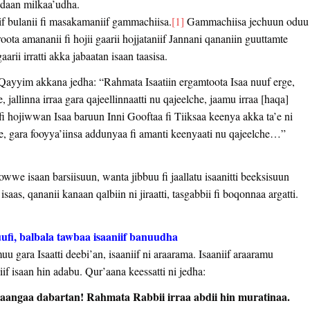
uddaan milkaa’udha.
if bulanii fi masakamaniif gammachiisa.
[1]
Gammachiisa jechuun oduu
a amananii fi hojii gaarii hojjataniif Jannani qananiin guuttamte
arii irratti akka jabaatan isaan taasisa.
ayyim akkana jedha: “Rahmata Isaatiin ergamtoota Isaa nuuf erge,
jallinna irraa gara qajeellinnaatti nu qajeelche, jaamu irraa [haqa]
 fi hojiwwan Isaa baruun Inni Gooftaa fi Tiiksaa keenya akka ta’e ni
, gara fooyya’iinsa addunyaa fi amanti keenyaati nu qajeelche…”
we isaan barsiisuun, wanta jibbuu fi jaallatu isaanitti beeksisuun
saas, qananii kanaan qalbiin ni jiraatti, tasgabbii fi boqonnaa argatti.
ufi, balbala tawbaa isaaniif banuudha
u gara Isaatti deebi’an, isaaniif ni araarama. Isaaniif araaramu
iif isaan hin adabu. Qur’aana keessatti ni jedha:
 daangaa dabartan! Rahmata Rabbii irraa abdii hin muratinaa.