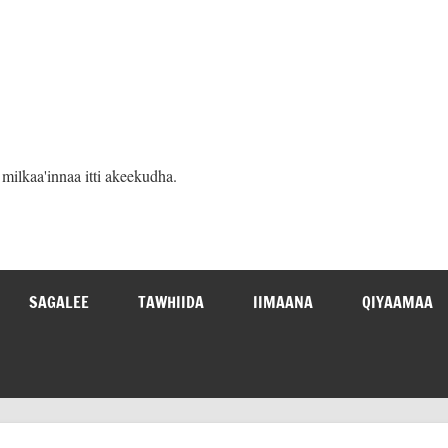
ilkaa'innaa itti akeekudha.
SAGALEE
TAWHIIDA
IIMAANA
QIYAAMAA