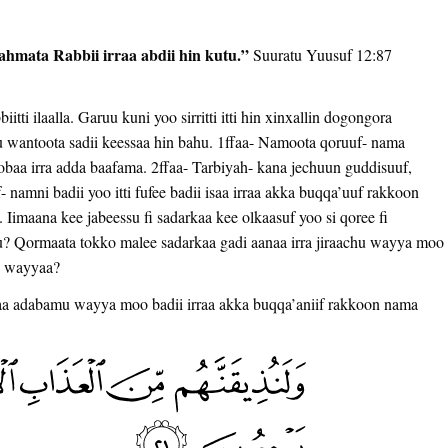
ahmata Rabbii irraa abdii hin kutu.”
Suuratu Yuusuf 12:87
ti ilaalla. Garuu kuni yoo sirritti itti hin xinxallin dogongora
 wantoota sadii keessaa hin bahu. 1ffaa- Namoota qoruuf- nama
sobaa irra adda baafama. 2ffaa- Tarbiyah- kana jechuun guddisuuf,
 namni badii yoo itti fufee badii isaa irraa akka buqqa’uuf rakkoon
 Iimaana kee jabeessu fi sadarkaa kee olkaasuf yoo si qoree fi
isuu? Qormaata tokko malee sadarkaa gadi aanaa irra jiraachu wayya moo
u wayyaa?
imaa adabamu wayya moo badii irraa akka buqqa’aniif rakkoon nama