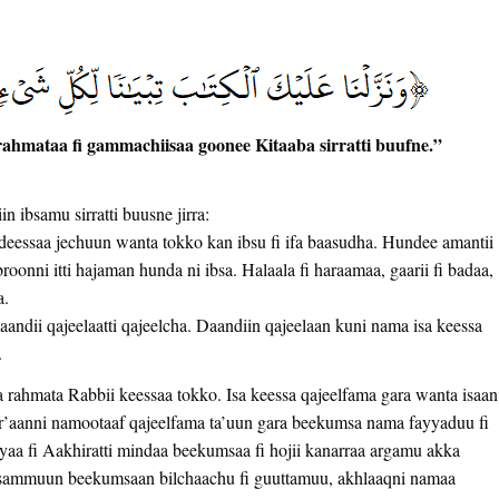
ahmataa fi gammachiisaa goonee Kitaaba sirratti buufne.”
ibsamu sirratti buusne jirra:
eessaa jechuun wanta tokko kan ibsu fi ifa baasudha. Hundee amantii
onni itti hajaman hunda ni ibsa. Halaala fi haraamaa, gaarii fi badaa,
a.
andii qajeelaatti qajeelcha. Daandiin qajeelaan kuni nama isa keessa
.
 rahmata Rabbii keessaa tokko. Isa keessa qajeelfama gara wanta isaan
r’aanni namootaaf qajeelfama ta’uun gara beekumsa nama fayyaduu fi
nyaa fi Aakhiratti mindaa beekumsaa fi hojii kanarraa argamu akka
, sammuun beekumsaan bilchaachu fi guuttamuu, akhlaaqni namaa