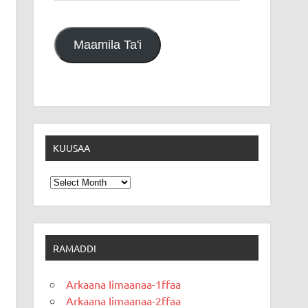
Maamila Ta'i
KUUSAA
Kuusaa
RAMADDI
Arkaana Iimaanaa-1ffaa
Arkaana Iimaanaa-2ffaa