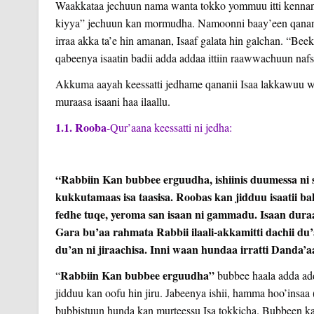
Waakkataa jechuun nama wanta tokko yommuu itti kennan,
kiyya” jechuun kan mormudha. Namoonni baay’een qananii
irraa akka ta’e hin amanan, Isaaf galata hin galchan. “B
qabeenya isaatin badii adda addaa ittiin raawwachuun nafsee
Akkuma aayah keessatti jedhame qananii Isaa lakkawuu wa
muraasa isaani haa ilaallu.
1.1.
Rooba
-Qur’aana keessatti ni jedha:
“Rabbiin Kan bubbee erguudha, ishiinis duumessa ni so
kukkutamaas isa taasisa. Roobas kan jidduu isaatii b
fedhe tuqe, yeroma san isaan ni gammadu. Isaan duraan
Gara bu’aa rahmata Rabbii ilaali-akkamitti dachii du’
du’an ni jiraachisa. Inni waan hundaa irratti Danda’
Rabbiin Kan bubbee erguudha”
“
bubbee haala adda adda
jidduu kan oofu hin jiru. Jabeenya ishii, hamma hoo’insaa (t
bubbistuun hunda kan murteessu Isa tokkicha. Bubbeen ka