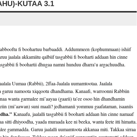
HU)-KUTAA 3.1
asgabbooftu fi boohartuu barbaaddi. Addummeen (kophummaan) ishiif
ruu jaalala akkamiitu qalbiif tasgabbii fi booharti addaan hin cinne
tasgabbii fi boohartii dhugaa namni hunduu dharra’u argachuudha.
aalala Uumaa (Rabbii), 2ffaa-Jaalala uumamtootaa. Jaalala
 garuu namoota xiqqootu dhandhama. Kanaafi, warroonni Rabbiin
anaa wanta garmalee mi’aayaa (gaarii) ta’ee osoo hin dhandhamin
riin (mi’aawan) suni maali? jedhamanii yommuu gaafataman, isaaniis
udha.”
Kanaafu, jaalalli tasgabbii fi booharti addaan hin cinne namaaf
a sitti dhiyoodha, yaada muraada kee ni beeka, wanta feete itti himatta.
alee gammadda. Garuu jaalalli uumamtoota akkanaa miti. Takkaa sirraa
sawu hin dandeessu. Takkaa waan du’aniif qunnamtiin guutumatti addaan