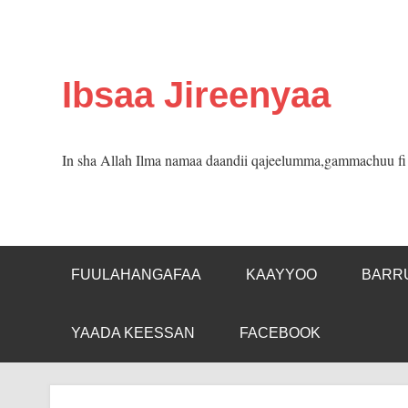
Skip
to
content
Ibsaa Jireenyaa
In sha Allah Ilma namaa daandii qajeelumma,gammachuu fi m
FUULAHANGAFAA
KAAYYOO
BARR
YAADA KEESSAN
FACEBOOK