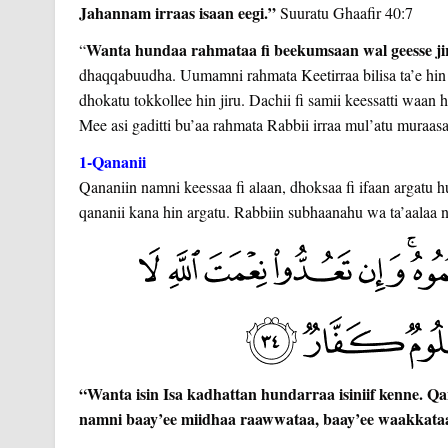
Jahannam irraas isaan eegi.”
Suuratu Ghaafir 40:7
Wanta hundaa rahmataa fi beekumsaan wal geesse jir
“
dhaqqabuudha. Uumamni rahmata Keetirraa bilisa ta’e hin
dhokatu tokkollee hin jiru. Dachii fi samii keessatti waan 
Mee asi gaditti bu’aa rahmata Rabbii irraa mul’atu muraasa
1-Qananii
Qananiin namni keessaa fi alaan, dhoksaa fi ifaan argatu 
qananii kana hin argatu. Rabbiin subhaanahu wa ta’aalaa n
“Wanta isin Isa kadhattan hundarraa isiniif kenne. Qan
namni baay’ee miidhaa raawwataa, baay’ee waakkat