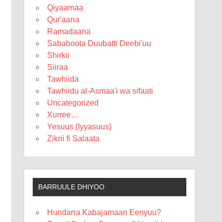
Qiyaamaa
Qur'aana
Ramadaana
Sababoota Duubatti Deebi'uu
Shirkii
Siiraa
Tawhiida
Tawhiidu al-Asmaa'i wa sifaati
Uncategorized
Xurree…
Yesuus (Iyyasuus)
Zikrii fi Salaata
BARRUULE DHIYOO
Hundarra Kabajamaan Eenyuu?