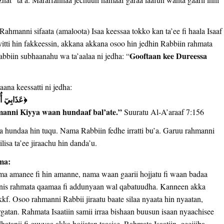
ahmanni sifaata (amaloota) Isaa keessaa tokko kan ta’ee fi haala Isaaf
itti hin fakkeessin, akkana akkana osoo hin jedhin Rabbiin rahmata
Gooftaan kee Dureessa
bbiin subhaanahu wa ta’aalaa ni jedha: “
na keessatti ni jedha:
﴾عَذَابِيٓ أُصِيبُ بِهِۦ مَنۡ أَشَآءُۖ وَرَحۡمَتِي وَسِعَتۡ كُلَّ شَيۡءٖۚ﴿
manni Kiyya waan hundaaf bal’ate.”
Suuratu Al-A’araaf 7:156
ma hundaa hin tuqu. Nama Rabbiin fedhe irratti bu’a. Garuu rahmanni
isa ta’ee jiraachu hin danda’u.
ma:
ma amanee fi hin amanne, nama waan gaarii hojjatu fi waan badaa
is rahmata qaamaa fi addunyaan wal qabatuudha. Kanneen akka
 kkf. Osoo rahmanni Rabbii jiraatu baate silaa nyaata hin nyaatan,
rgatan. Rahmata Isaatiin samii irraa bishaan buusun isaan nyaachisee
atanii fi guyyaa akka hojjatan taasise. Rahmata Isaatiin, geejjiba