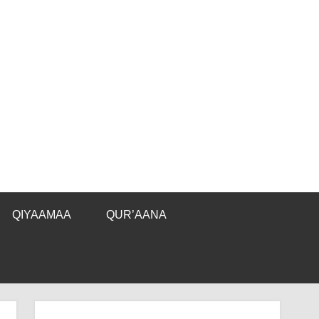
QIYAAMAA
QUR’AANA