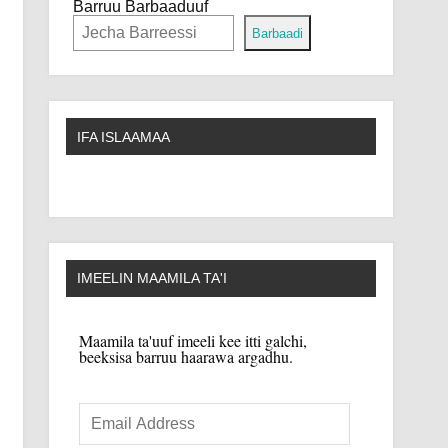
Barruu Barbaaduuf
Barbaadi
IFA ISLAAMAA
IMEELIN MAAMILA TA'I
Maamila ta'uuf imeeli kee itti galchi,
beeksisa barruu haarawa argadhu.
Email
Address