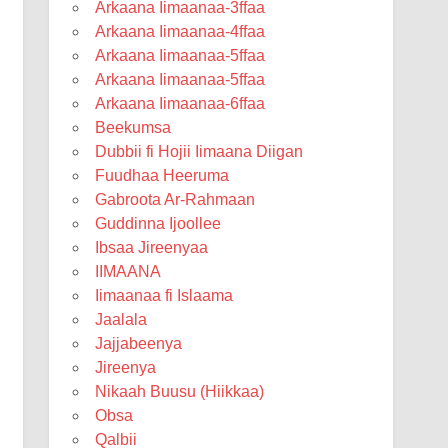
Arkaana Iimaanaa-3ffaa
Arkaana Iimaanaa-4ffaa
Arkaana Iimaanaa-5ffaa
Arkaana Iimaanaa-5ffaa
Arkaana Iimaanaa-6ffaa
Beekumsa
Dubbii fi Hojii Iimaana Diigan
Fuudhaa Heeruma
Gabroota Ar-Rahmaan
Guddinna Ijoollee
Ibsaa Jireenyaa
IIMAANA
Iimaanaa fi Islaama
Jaalala
Jajjabeenya
Jireenya
Nikaah Buusu (Hiikkaa)
Obsa
Qalbii