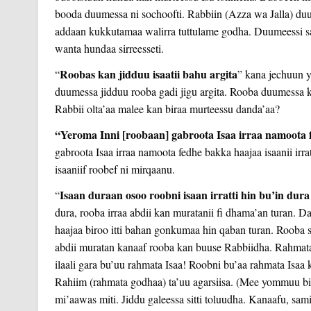
booda duumessa ni sochoofti. Rabbiin (Azza wa Jalla) duu
addaan kukkutamaa walirra tuttulame godha. Duumeessi sam
wanta hundaa sirreesseti.
Roobas kan jidduu isaatii bahu argita
“
” kana jechuun y
duumessa jidduu rooba gadi jigu argita. Rooba duumessa ke
Rabbii olta’aa malee kan biraa murteessu danda’aa?
“Yeroma Inni [roobaan] gabroota Isaa irraa namoota 
gabroota Isaa irraa namoota fedhe bakka haajaa isaanii ir
isaaniif roobef ni mirqaanu.
Isaan duraan osoo roobni isaan irratti hin bu’in dur
“
dura, rooba irraa abdii kan muratanii fi dhama’an turan. Dande
haajaa biroo itti bahan gonkumaa hin qaban turan. Rooba 
abdii muratan kanaaf rooba kan buuse Rabbiidha. Rahmata i
ilaali gara bu’uu rahmata Isaa! Roobni bu’aa rahmata Isaa
Rahiim (rahmata godhaa) ta’uu agarsiisa. (Mee yommuu bi
mi’aawas miti. Jiddu galeessa sitti toluudha. Kanaafu, sam