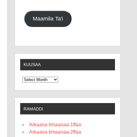
Maamila Ta'i
KUUSAA
Kuusaa
RAMADDI
Arkaana Iimaanaa-1ffaa
Arkaana Iimaanaa-2ffaa