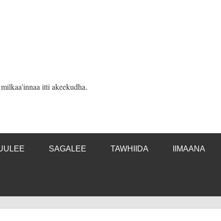
ilkaa'innaa itti akeekudha.
UULEE
SAGALEE
TAWHIIDA
IIMAANA