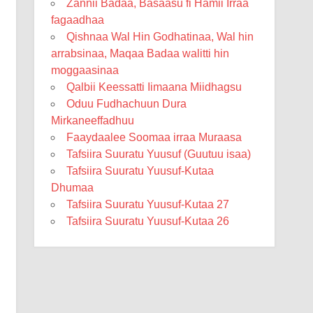
Zannii Badaa, Basaasu fi Hamii Irraa
fagaadhaa
Qishnaa Wal Hin Godhatinaa, Wal hin
arrabsinaa, Maqaa Badaa walitti hin
moggaasinaa
Qalbii Keessatti Iimaana Miidhagsu
Oduu Fudhachuun Dura
Mirkaneeffadhuu
Faaydaalee Soomaa irraa Muraasa
Tafsiira Suuratu Yuusuf (Guutuu isaa)
Tafsiira Suuratu Yuusuf-Kutaa
Dhumaa
Tafsiira Suuratu Yuusuf-Kutaa 27
Tafsiira Suuratu Yuusuf-Kutaa 26