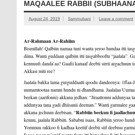
MAQAALEE RABBII (SUBHAANA
August 24, 2019
Sammubani
Leave a comment
Ar-Rahmaan Ar-Rahiim
Bismillah! Qalbiin namaa tuni wanta yeroo hundaa itti t
diina. Wanti guddaan qalbiin itti tasgabbooftu “jaalala”. Ga
kennuufi danda’aa? Gaafii kanaaf deebii sirrii argachuun 
Akkasi miti ree?
Jaalala bakka lama gurguddaatti qoodu dandeenya: 1ffaa-J
uumamtootaa namni hundu ni dhandhama. Jaalalaa Uumaa
beekan (aarifonni) akkana jedhan: “Jiraattonni addunyaa t
addunyaa tana gadi dhiisanii deeman.” Wanti garmalee gaa
Rabbiin beekuu fi jaallachu
akkana jechuun deebisan, “
kennu, jaalala Rabbiiti. Sababni isaas, Rabbiin yeroo hunda
Yommuu rakkoo fi kadhaa keetiif deebii siif deebisu garm
fagoo waan ta’aniif wanta feete itti himachuu fi itti haa