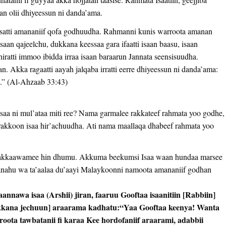
rmaan olii dhiyeessun ni danda’ama.
Isatti amananiif qofa godhuudha. Rahmanni kunis warroota amanan
saan qajeelchu, dukkana keessaa gara ifaatti isaan baasu, isaan
hiratti immoo ibidda irraa isaan baraarun Jannata seensisuudha.
n. Akka ragaatti aayah jalqaba irratti eerre dhiyeessun ni danda’ama:
.” (Al-Ahzaab 33:43)
aa ni mul’ataa miti ree? Nama garmalee rakkateef rahmata yoo godhe,
rakkoon isaa hir’achuudha. Ati nama maallaqa dhabeef rahmata yoo
a lakkaawamee hin dhumu. Akkuma beekumsi Isaa waan hundaa marsee
anahu wa ta’aalaa du’aayi Malaykoonni namoota amananiif godhan
annawa isaa (Arshii) jiran, faaruu Gooftaa isaanitiin [Rabbiin]
 [akkana jechuun] araarama kadhatu:“Yaa Gooftaa keenya! Wanta
oota tawbatanii fi karaa Kee hordofaniif araarami, adabbii