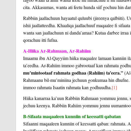
cita. Akkasumas, wanta ati feetu hunda siif gochuu hin da
Rabbiin jaallachuun hayaatul quluubi (jireenya qalbiiti).
ishii jaallatteedha. Khaaliqa jaallachuuf maqaalee fi sifa
wanta san jaallachuun ni danda’amaa? Kutaa darbee irraa it
qorachuu itti fufna.
A-Hiika Ar-Rahmaan, Ar-Rahiim
Imaamu ibn Al-Qayyiim hiika maqaalee lamaan kanniin ila
ta’eedha. Ar-Rahiim immoo gabrootaaf kan rahmata godhuu
mu’mintootaaf rahmata godhaa (Rahiim) ta’eera.”
(Al-
Rahmaanu bil-mu’miniina jechuun gonkumaa hin dhufne.
immoo rahmata Isaatin rahmata kan godhuudha.
[1]
Hiika kanarraa ka’uun Rabbiin Rahmaan yommuu jennu, si
jechuu keenya. Rabbiin Rahiim yommuu jennu uumamtoot
B-Sifaata maqaaleen kunniin of keessatti qabatan
Sifaanni maqaaleen kunniin of keessatti qaban: rahmata. 
Ingiliffaan rahmata jechuun mercy, Amaariffaan immoo “Iz