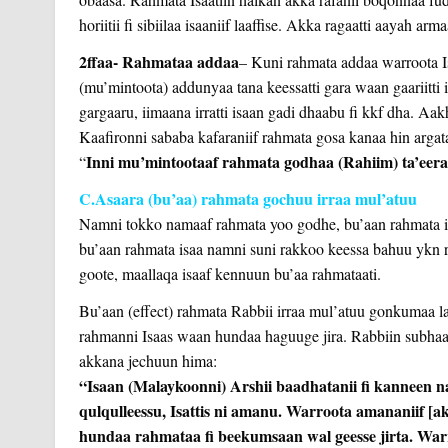
horiitii fi sibiilaa isaaniif laaffise. Akka ragaatti aayah a
2ffaa- Rahmataa addaa
– Kuni rahmata addaa warroota 
(mu’mintoota) addunyaa tana keessatti gara waan gaariitti i
gargaaru, iimaana irratti isaan gadi dhaabu fi kkf dha. Aak
Kaafironni sababa kafaraniif rahmata gosa kanaa hin argata
Inni mu’mintootaaf rahmata godhaa (Rahiim) ta’eera
“
C.Asaara (bu’aa) rahmata gochuu irraa mul’atuu
Namni tokko namaaf rahmata yoo godhe, bu’aan rahmata is
bu’aan rahmata isaa namni suni rakkoo keessa bahuu ykn 
goote, maallaqa isaaf kennuun bu’aa rahmataati.
Bu’aan (effect) rahmata Rabbii irraa mul’atuu gonkuma
rahmanni Isaas waan hundaa haguuge jira. Rabbiin subha
akkana jechuun hima:
“Isaan (Malaykoonni) Arshii baadhatanii fi kanneen na
qulqulleessu, Isattis ni amanu. Warroota amananiif
hundaa rahmataa fi beekumsaan wal geesse jirta. Warr