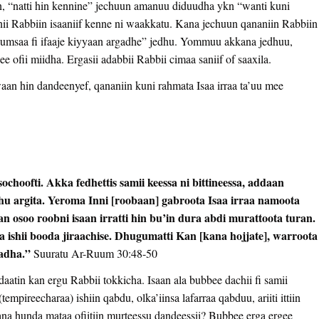
 “natti hin kennine” jechuun amanuu diduudha ykn “wanti kuni
 Rabbiin isaaniif kenne ni waakkatu. Kana jechuun qananiin Rabbiin
eekumsaa fi ifaaje kiyyaan argadhe” jedhu. Yommuu akkana jedhuu,
 ofii miidha. Ergasii adabbii Rabbii cimaa saniif of saaxila.
an hin dandeenyef, qananiin kuni rahmata Isaa irraa ta’uu mee
choofti. Akka fedhettis samii keessa ni bittineessa, addaan
ahu argita. Yeroma Inni [roobaan] gabroota Isaa irraa namoota
 osoo roobni isaan irratti hin bu’in dura abdi murattoota turan.
a ishii booda jiraachise. Dhugumatti Kan [kana hojjate], warroota
aadha.”
Suuratu Ar-Ruum 30:48-50
atin kan ergu Rabbii tokkicha. Isaan ala bubbee dachii fi samii
empireecharaa) ishiin qabdu, olka’iinsa lafarraa qabduu, ariiti ittiin
na hunda mataa ofiitiin murteessu dandeessii? Bubbee erga ergee