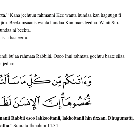
ta.”
Kana jechuun rahmanni Kee wanta hundaa kan haguugu fi
 jiru. Beekumsaanis wanta hundaa Kan marsiteedha. Wanti Sirraa
hundaa ni beekta.
 isaa haa eerru.
hundi bu’aa rahmata Rabbiiti. Osoo Inni rahmata gochuu baate silaa
i jedha:
anii Rabbii osoo lakkooftanii, lakkoftanii hin fixxan. Dhugumatti,
aadha
.” Suuratu Ibraahim 14:34