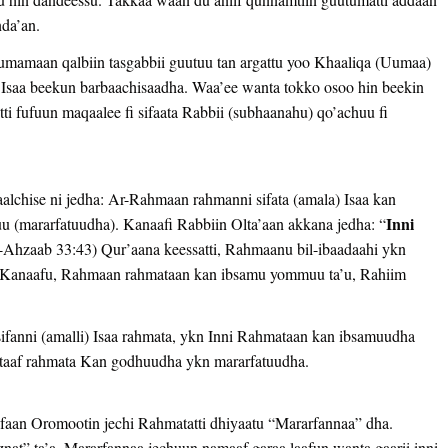
nda’an.
 Uumamaan qalbiin tasgabbii guutuu tan argattu yoo Khaaliqa (Uumaa)
ata Isaa beekun barbaachisaadha. Waa’ee wanta tokko osoo hin beekin
ti fufuun maqaalee fi sifaata Rabbii (subhaanahu) qo’achuu fi
alchise ni jedha: Ar-Rahmaan rahmanni sifata (amala) Isaa kan
Inni
 (mararfatuudha). Kanaafi Rabbiin Olta’aan akkana jedha: “
Ahzaab 33:43) Qur’aana keessatti, Rahmaanu bil-ibaadaahi ykn
 Kanaafu, Rahmaan rahmataan kan ibsamu yommuu ta’u, Rahiim
fanni (amalli) Isaa rahmata, ykn Inni Rahmataan kan ibsamuudha
aaf rahmata Kan godhuudha ykn mararfatuudha.
Afaan Oromootin jechi Rahmatatti dhiyaatu “Mararfannaa” dha.
nat” ta’a. Mararfannaa jechuun namaaf garaa laafun wanta gaarii inni