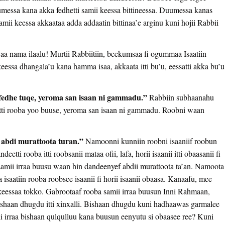
messa kana akka fedhetti samii keessa bittineessa. Duumessa kanas
ii keessa akkaataa adda addaatin bittinaa’e arginu kuni hojii Rabbii
aa nama ilaalu! Murtii Rabbiitiin, beekumsaa fi ogummaa Isaatiin
essa dhangala’u kana hamma isaa, akkaata itti bu’u, eessatti akka bu’u
fedhe tuqe, yeroma san isaan ni gammadu.”
Rabbiin subhaanahu
ratti rooba yoo buuse, yeroma san isaan ni gammadu. Roobni waan
a abdi murattoota turan.”
Namoonni kunniin roobni isaaniif roobun
etti rooba itti roobsanii mataa ofii, lafa, horii isaanii itti obaasanii fi
samii irraa buusu waan hin dandeenyef abdii murattoota ta’an. Namoota
saatiin rooba roobsee isaanii fi horii isaanii obaasa. Kanaafu, mee
 keessaa tokko. Gabrootaaf rooba samii irraa buusun Inni Rahmaan,
shaan dhugdu itti xinxalli. Bishaan dhugdu kuni hadhaawas garmalee
ii irraa bishaan qulqulluu kana buusun eenyutu si obaasee ree? Kuni