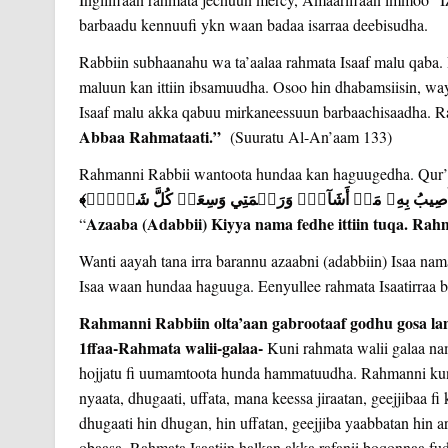
barbaadu kennuufi ykn waan badaa isarraa deebisudha.
Rabbiin subhaanahu wa ta’aalaa rahmata Isaaf malu qaba. R
maluun kan ittiin ibsamuudha. Osoo hin dhabamsiisin, way
Isaaf malu akka qabuu mirkaneessuun barbaachisaadha. Ra
Abbaa Rahmataati.”
(Suuratu Al-An’aam 133)
Rahmanni Rabbii wantoota hundaa kan haguugedha. Qur’aa
Azaaba (Adabbii) Kiyya nama fedhe ittiin tuqa. Rah
“
Wanti aayah tana irra barannu azaabni (adabbiin) Isaa na
Isaa waan hundaa haguuga. Eenyullee rahmata Isaatirraa bil
Rahmanni Rabbiin olta’aan gabrootaaf godhu gosa la
1ffaa-Rahmata walii-galaa-
Kuni rahmata walii galaa na
hojjatu fi uumamtoota hunda hammatuudha. Rahmanni kun
nyaata, dhugaati, uffata, mana keessa jiraatan, geejjibaa fi
dhugaati hin dhugan, hin uffatan, geejjiba yaabbatan hin a
obaasa. Rahmata Isaatiin halkan akka rafanii boqonnaa fudh