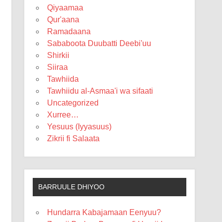
Qiyaamaa
Qur'aana
Ramadaana
Sababoota Duubatti Deebi'uu
Shirkii
Siiraa
Tawhiida
Tawhiidu al-Asmaa'i wa sifaati
Uncategorized
Xurree…
Yesuus (Iyyasuus)
Zikrii fi Salaata
BARRUULE DHIYOO
Hundarra Kabajamaan Eenyuu?