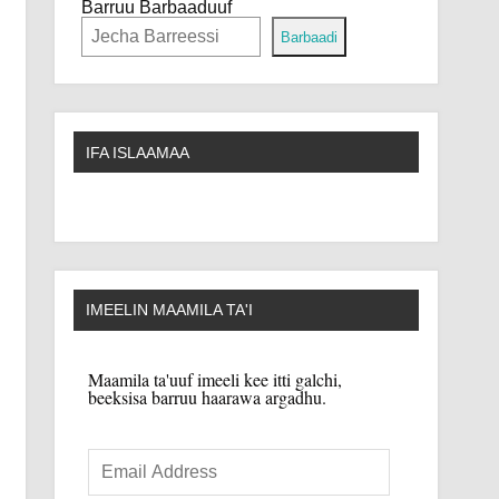
Barruu Barbaaduuf
Barbaadi
IFA ISLAAMAA
IMEELIN MAAMILA TA'I
Maamila ta'uuf imeeli kee itti galchi,
beeksisa barruu haarawa argadhu.
Email
Address