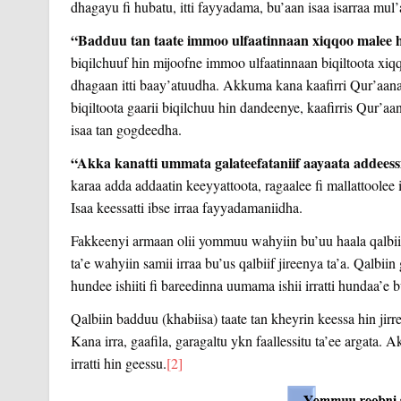
dhagayu fi hubatu, itti fayyadama, bu’aan isaa isarraa mul
“Badduu tan taate immoo ulfaatinnaan xiqqoo malee 
biqilchuuf hin mijoofne immoo ulfaatinnaan biqiltoota xiqq
dhagaan itti baay’atuudha. Akkuma kana kaafirri Qur’aana
biqiltoota gaarii biqilchuu hin dandeenye, kaafirris Qur’
isaa tan gogdeedha.
“Akka kanatti ummata galateefataniif aayaata addeess
karaa adda addaatin keeyyattoota, ragaalee fi mallattoolee
Isaa keessatti ibse irraa fayyadamaniidha.
Fakkeenyi armaan olii yommuu wahyiin bu’uu haala qalbii
ta’e wahyiin samii irraa bu’us qalbiif jireenya ta’a. Qalbii
hundee ishiiti fi bareedinna uumama ishii irratti hundaa’e b
Qalbiin badduu (khabiisa) taate tan kheyrin keessa hin ji
Kana irra, gaafila, garagaltu ykn faallessitu ta’ee argata. 
irratti hin geessu.
[2]