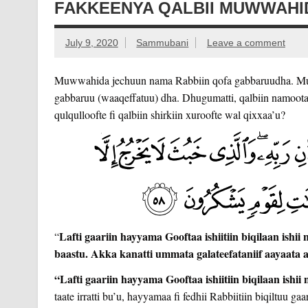
FAKKEENYA QALBII MUWWAHID
July 9, 2020
Sammubani
Leave a comment
Muwwahida jechuun nama Rabbiin qofa gabbaruudha. Mush
gabbaruu (waaqeffatuu) dha. Dhugumatti, qalbiin namoota
qulqulloofte fi qalbiin shirkiin xuroofte wal qixxaa’u?
Lafti gaariin hayyama Gooftaa ishiitiin biqilaan ishi
“
baastu. Akka kanatti ummata galateefataniif aayaata 
“Lafti gaariin hayyama Gooftaa ishiitiin biqilaan ishii
taate irratti bu’u, hayyamaa fi fedhii Rabbiitiin biqiltuu