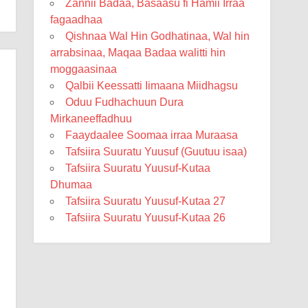
Zannii Badaa, Basaasu fi Hamii Irraa
fagaadhaa
Qishnaa Wal Hin Godhatinaa, Wal hin
arrabsinaa, Maqaa Badaa walitti hin
moggaasinaa
Qalbii Keessatti Iimaana Miidhagsu
Oduu Fudhachuun Dura
Mirkaneeffadhuu
Faaydaalee Soomaa irraa Muraasa
Tafsiira Suuratu Yuusuf (Guutuu isaa)
Tafsiira Suuratu Yuusuf-Kutaa
Dhumaa
Tafsiira Suuratu Yuusuf-Kutaa 27
Tafsiira Suuratu Yuusuf-Kutaa 26