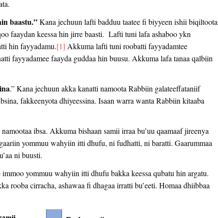
’ata.
hin baastu.”
Kana jechuun lafti badduu taatee fi biyyeen ishii biqiltoota
oo faaydan keessa hin jirre baasti. Lafti tuni lafa ashaboo ykn
tti hin fayyadamu.
[1]
Akkuma lafti tuni roobatti fayyadamtee
aanatti fayyadamee faayda guddaa hin buusu. Akkuma lafa tanaa qalbiin
ina
.” Kana jechuun akka kanatti namoota Rabbiin galateeffataniif
 ibsina, fakkeenyota dhiyeessina. Isaan warra wanta Rabbiin kitaaba
 namootaa ibsa. Akkuma bishaan samii irraa bu’uu qaamaaf jireenya
n gaariin yommuu wahyiin itti dhufu, ni fudhatti, ni baratti. Gaarummaa
u’aa ni buusti.
rre immoo yommuu wahyiin itti dhufu bakka keessa qubatu hin argatu.
Akka rooba cirracha, ashawaa fi dhagaa irratti bu’eeti. Homaa dhiibbaa