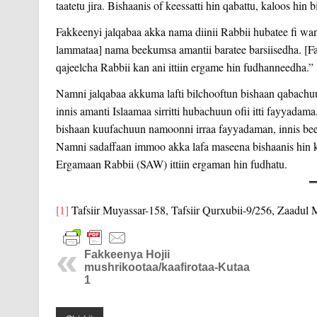
taatetu jira. Bishaanis of keessatti hin qabattu, kaloos hin b
Fakkeenyi jalqabaa akka nama diinii Rabbii hubatee fi wa
lammataa] nama beekumsa amantii baratee barsiisedha. [F
qajeelcha Rabbii kan ani ittiin ergame hin fudhanneedha.”
Namni jalqabaa akkuma lafti bilchooftun bishaan qabachuu
innis amanti Islaamaa sirritti hubachuun ofii itti fayyada
bishaan kuufachuun namoonni irraa fayyadaman, innis be
Namni sadaffaan immoo akka lafa maseena bishaanis hin ku
Ergamaan Rabbii (SAW) ittiin ergaman hin fudhatu.
[1]
Tafsiir Muyassar-158, Tafsiir Qurxubii-9/256, Zaadul 
Fakkeenya Hojii
mushrikootaa/kaafirotaa-Kutaa
1