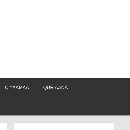
QIYAAMAA
QUR’AANA