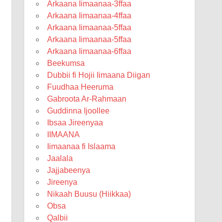
Arkaana Iimaanaa-3ffaa
Arkaana Iimaanaa-4ffaa
Arkaana Iimaanaa-5ffaa
Arkaana Iimaanaa-5ffaa
Arkaana Iimaanaa-6ffaa
Beekumsa
Dubbii fi Hojii Iimaana Diigan
Fuudhaa Heeruma
Gabroota Ar-Rahmaan
Guddinna Ijoollee
Ibsaa Jireenyaa
IIMAANA
Iimaanaa fi Islaama
Jaalala
Jajjabeenya
Jireenya
Nikaah Buusu (Hiikkaa)
Obsa
Qalbii