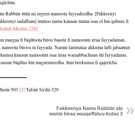
iqilchitu.
nta Rabbiin ittiin na ergeen namoota fayyadeedha. [Fakkeenyi
akkeenyi sadaffaan] immoo nama kanaan mataa isaa ol hin qabnee fi
Sahiih Muslim 2282
n margaa fi biqiltoota biroo baastu fi namoonni irraa fayyadaman,
ma, namoota biroos ni fayyada. Namni lammataa akkuma lafti jabaattun
ekumsa kuusun namoonni isaa irraa waraabbachuun itti fayyadamu.
usne biqiltus hin magarsineedha. Inni beekumsa fi qajeelcha
Masiir-503
[2]
Tafsiir Sa’dii-329
Fakkeenya Nama Rabbiin ala
wanta biraa waaqeffatuu-kutaa 3