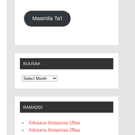
Maamila Ta'i
KUUSAA
Kuusaa
RAMADDI
Arkaana Iimaanaa-1ffaa
Arkaana Iimaanaa-2ffaa