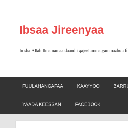
Skip
to
content
Ibsaa Jireenyaa
In sha Allah Ilma namaa daandii qajeelumma,gammachuu fi m
FUULAHANGAFAA
KAAYYOO
BARR
YAADA KEESSAN
FACEBOOK