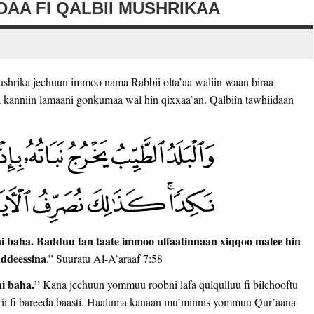
AA FI QALBII MUSHRIKAA
rika jechuun immoo nama Rabbii olta’aa waliin waan biraa
 kanniin lamaani gonkumaa wal hin qixxaa’an. Qalbiin tawhiidaan
i ni baha. Badduu tan taate immoo ulfaatinnaan xiqqoo malee hin
addeessina
.” Suuratu Al-A’araaf 7:58
 ni baha.”
Kana jechuun yommuu roobni lafa qulqulluu fi bilchooftu
 gaarii fi bareeda baasti. Haaluma kanaan mu’minnis yommuu Qur’aana