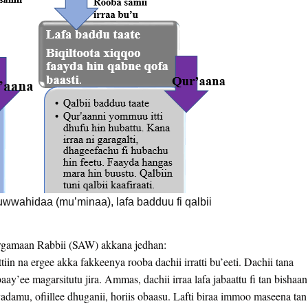
muwwahidaa (mu’minaa), lafa badduu fi qalbii
Ergamaan Rabbii (SAW) akkana jedhan:
iin na ergee akka fakkeenya rooba dachii irratti bu’eeti. Dachii tana
baay’ee magarsitutu jira. Ammas, dachii irraa lafa jabaattu fi tan bishaan
yadamu, ofiillee dhuganii, horiis obaasu. Lafti biraa immoo maseena tan