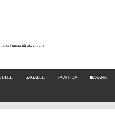
ilkaa'innaa itti akeekudha.
UULEE
SAGALEE
TAWHIIDA
IIMAANA