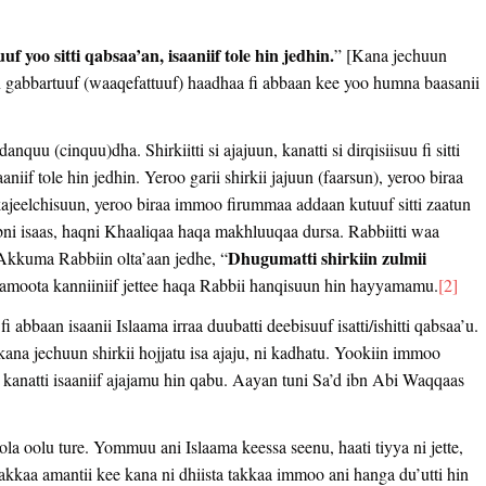
 yoo sitti qabsaa’an, isaaniif tole hin jedhin.
” [Kana jechuun
n gabbartuuf (waaqefattuuf) haadhaa fi abbaan kee yoo humna baasanii
anquu (cinquu)dha. Shirkiitti si ajajuun, kanatti si dirqisiisuu fi sitti
niif tole hin jedhin. Yeroo garii shirkii jajuun (faarsun), yeroo biraa
 kajeelchisuun, yeroo biraa immoo firummaa addaan kutuuf sitti zaatun
ababni isaas, haqni Khaaliqaa haqa makhluuqaa dursa. Rabbiitti waa
Dhugumatti shirkiin zulmii
 Akkuma Rabbiin olta’aan jedhe, “
moota kanniiniif jettee haqa Rabbii hanqisuun hin hayyamamu.
[2]
baan isaanii Islaama irraa duubatti deebisuuf isatti/ishitti qabsaa’u.
ana jechuun shirkii hojjatu isa ajaju, ni kadhatu. Yookiin immoo
o kanatti isaaniif ajajamu hin qabu. Aayan tuni Sa’d ibn Abi Waqqaas
la oolu ture. Yommuu ani Islaama keessa seenu, haati tiyya ni jette,
akkaa amantii kee kana ni dhiista takkaa immoo ani hanga du’utti hin