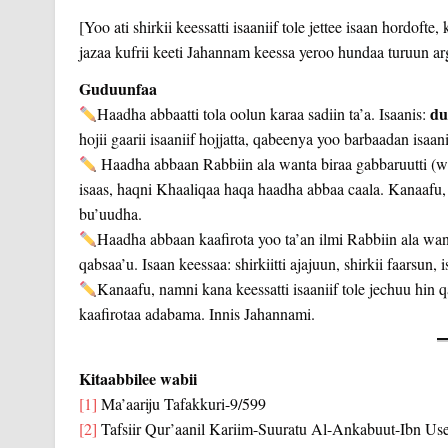
[Yoo ati shirkii keessatti isaaniif tole jettee isaan hordo
jazaa kufrii keeti Jahannam keessa yeroo hundaa turuun ar
Guduunfaa
du
Haadha abbaatti tola oolun karaa sadiin ta’a. Isaanis:
hojii gaarii isaaniif hojjatta, qabeenya yoo barbaadan isaani
Haadha abbaan Rabbiin ala wanta biraa gabbaruutti (waa
isaas, haqni Khaaliqaa haqa haadha abbaa caala. Kanaafu, 
bu’uudha.
Haadha abbaan kaafirota yoo ta’an ilmi Rabbiin ala wan
qabsaa’u. Isaan keessaa: shirkiitti ajajuun, shirkii faarsu
Kanaafu, namni kana keessatti isaaniif tole jechuu hin 
kaafirotaa adabama. Innis Jahannami.
Kitaabbilee wabii
[1]
Ma’aariju Tafakkuri-9/599
[2]
Tafsiir Qur’aanil Kariim-Suuratu Al-Ankabuut-Ibn Use