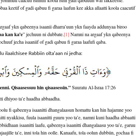
 yommuu caacuti ishiitiif koola ishii gadi qabduun wal fakkeesse.
a keetif of gadi qabuu fi garaa laafun kee akka allaatti koola caacutif
a argaaf ykn qabeenya isaanii dharra’uun ykn faayda addunyaa biroo
aa kan ka’e
” jechuun ni dubbate.
[1]
Namni na argaaf ykn qabeenya
chuuf jecha isaaniif of gadi qabuu fi garaa laafufi qaba.
ilaalchisee Rabbiin olta’aan ni jedha:
enni. Qisaasessuu hin qisaasessin.”
Suuratu Al-Israa 17:26
ti dhiyoo ta’e haadha abbaadha.
olu fi qabeenya isaanitti dhangalaasun homattu kan hin hajamne yoo
itti nyakkisu, fuula isaanitti guuru yoo ta’e, namni kuni haadha abbaatti
biidhaan isaanitti laafu, qabeenya isaanitti dhangalaasu yoo ta’e, garuu
ajille ta’e, inni tola hin oolle. Kanaafu, tola oolun dubbiin, gochaa fi