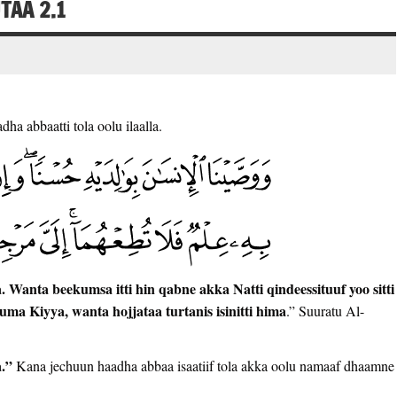
TAA 2.1
ha abbaatti tola oolu ilaalla.
 Wanta beekumsa itti hin qabne akka Natti qindeessituuf yoo sitti
ruma Kiyya, wanta hojjataa turtanis isinitti hima
.” Suuratu Al-
a.”
Kana jechuun haadha abbaa isaatiif tola akka oolu namaaf dhaamne