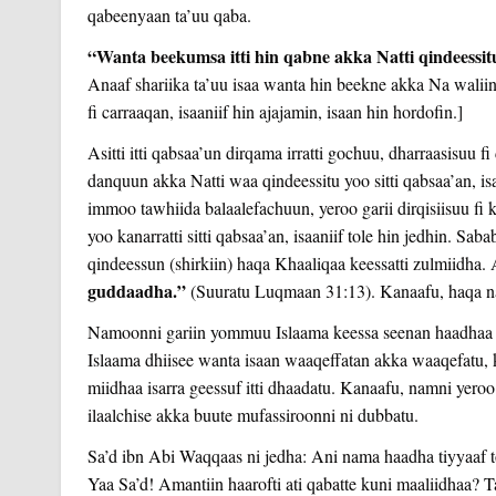
qabeenyaan ta’uu qaba.
“Wanta beekumsa itti hin qabne akka Natti qindeessituuf
Anaaf shariika ta’uu isaa wanta hin beekne akka Na walii
fi carraaqan, isaaniif hin ajajamin, isaan hin hordofin.]
Asitti itti qabsaa’un dirqama irratti gochuu, dharraasisuu fi d
danquun akka Natti waa qindeessitu yoo sitti qabsaa’an, isaa
immoo tawhiida balaalefachuun, yeroo garii dirqisiisuu fi
yoo kanarratti sitti qabsaa’an, isaaniif tole hin jedhin. S
qindeessun (shirkiin) haqa Khaaliqaa keessatti zulmiidha.
guddaadha.”
(Suuratu Luqmaan 31:13). Kanaafu, haqa na
Namoonni gariin yommuu Islaama keessa seenan haadhaa fi ab
Islaama dhiisee wanta isaan waaqeffatan akka waaqefatu, k
miidhaa isarra geessuf itti dhaadatu. Kanaafu, namni yero
ilaalchise akka buute mufassiroonni ni dubbatu.
Sa’d ibn Abi Waqqaas ni jedha: Ani nama haadha tiyyaaf to
Yaa Sa’d! Amantiin haarofti ati qabatte kuni maaliidhaa? T