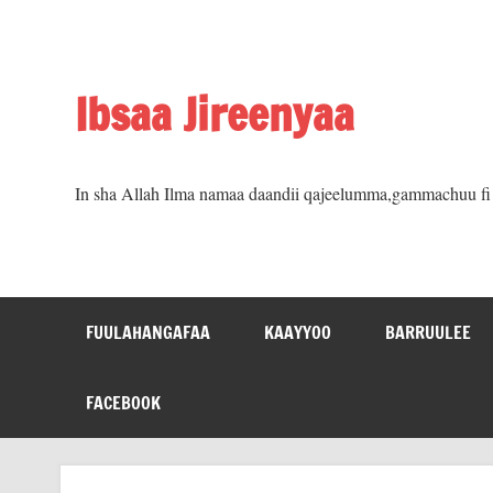
Skip
to
content
Ibsaa Jireenyaa
In sha Allah Ilma namaa daandii qajeelumma,gammachuu fi m
FUULAHANGAFAA
KAAYYOO
BARRUULEE
FACEBOOK