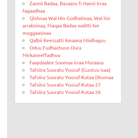
Zannii Badaa, Basaasu fi Hamii Irraa
fagaadhaa
Qishnaa Wal Hin Godhatinaa, Wal hin
arrabsinaa, Maqaa Badaa walitti hin
moggaasinaa
Qalbii Keessatti Iimaana Miidhagsu
Oduu Fudhachuun Dura
Mirkaneeffadhuu
Faaydaalee Soomaa irraa Muraasa
Tafsiira Suuratu Yuusuf (Guutuu isaa)
Tafsiira Suuratu Yuusuf-Kutaa Dhumaa
Tafsiira Suuratu Yuusuf-Kutaa 27
Tafsiira Suuratu Yuusuf-Kutaa 26