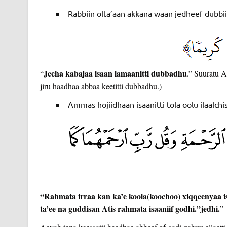
Rabbiin olta’aan akkana waan jedheef dubbiid
Jecha kabajaa isaan lamaanitti dubbadhu
“
.” Suuratu A
jiru haadhaa abbaa keetitti dubbadhu.)
Ammas hojiidhaan isaanitti tola oolu ilaalchis
“Rahmata irraa kan ka’e koola(koochoo) xiqqeenyaa i
ta’ee na guddisan Atis rahmata isaaniif godhi.”jedhi.
” 