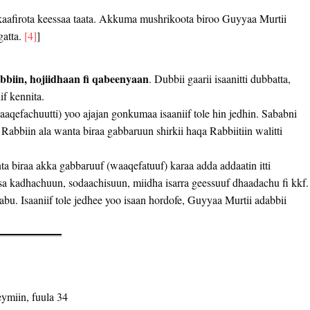
fte, kaafirota keessaa taata. Akkuma mushrikoota biroo Guyyaa Murtii
gatta.
[4]
]
bbiin, hojiidhaan fi qabeenyaan
. Dubbii gaarii isaanitti dubbatta,
if kennita.
qefachuutti) yoo ajajan gonkumaa isaaniif tole hin jedhin. Sababni
Rabbiin ala wanta biraa gabbaruun shirkii haqa Rabbiitiin walitti
ta biraa akka gabbaruuf (waaqefatuuf) karaa adda addaatin itti
n, isa kadhachuun, sodaachisuun, miidha isarra geessuuf dhaadachu fi kkf.
qabu. Isaaniif tole jedhee yoo isaan hordofe, Guyyaa Murtii adabbii
ymiin, fuula 34