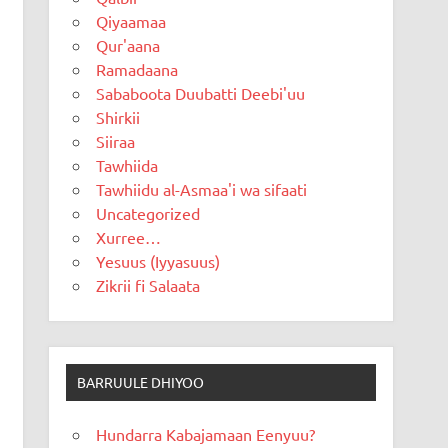
Qiyaamaa
Qur'aana
Ramadaana
Sababoota Duubatti Deebi'uu
Shirkii
Siiraa
Tawhiida
Tawhiidu al-Asmaa'i wa sifaati
Uncategorized
Xurree…
Yesuus (Iyyasuus)
Zikrii fi Salaata
BARRUULE DHIYOO
Hundarra Kabajamaan Eenyuu?