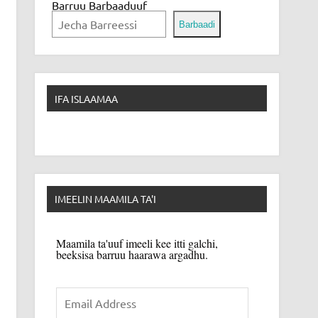
Barruu Barbaaduuf
Barbaadi
IFA ISLAAMAA
IMEELIN MAAMILA TA'I
Maamila ta'uuf imeeli kee itti galchi,
beeksisa barruu haarawa argadhu.
Email
Address