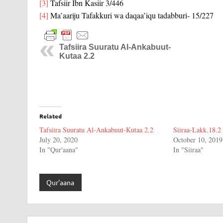
[3]
Tafsiir Ibn Kasiir 3/446
[4]
Ma’aariju Tafakkuri wa daqaa’iqu tadabburi- 15/227
Tafsiira Suuratu Al-Ankabuut-
Kutaa 2.2
Related
Tafsiira Suuratu Al-Ankabuut-Kutaa 2.2
Siiraa-Lakk.18.2
July 20, 2020
October 10, 2019
In "Qur'aana"
In "Siiraa"
Qur'aana