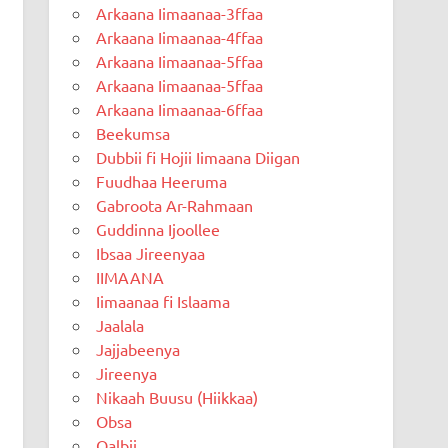
Arkaana Iimaanaa-3ffaa
Arkaana Iimaanaa-4ffaa
Arkaana Iimaanaa-5ffaa
Arkaana Iimaanaa-5ffaa
Arkaana Iimaanaa-6ffaa
Beekumsa
Dubbii fi Hojii Iimaana Diigan
Fuudhaa Heeruma
Gabroota Ar-Rahmaan
Guddinna Ijoollee
Ibsaa Jireenyaa
IIMAANA
Iimaanaa fi Islaama
Jaalala
Jajjabeenya
Jireenya
Nikaah Buusu (Hiikkaa)
Obsa
Qalbii