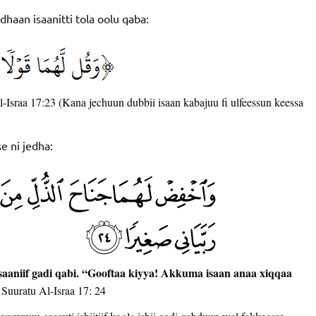
haan isaanitti tola oolu qaba:
l-Israa 17:23 (Kana jechuun dubbii isaan kabajuu fi ulfeessun keessa
e ni jedha:
saaniif gadi qabi. “Gooftaa kiyya! Akkuma isaan anaa xiqqaa
Suuratu Al-Israa 17: 24