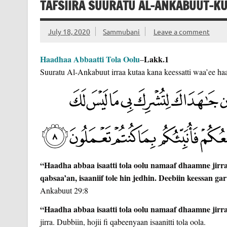
TAFSIIRA SUURATU AL-ANKABUUT-KU
July 18, 2020
Sammubani
Leave a comment
Haadhaa Abbaatti Tola Oolu
Lakk.1
–
Suuratu Al-Ankabuut irraa kutaa kana keessatti waa’ee haad
“Haadha abbaa isaatti tola oolu namaaf dhaamne jirra.
qabsaa’an, isaaniif tole hin jedhin. Deebiin keessan ga
Ankabuut 29:8
“Haadha abbaa isaatti tola oolu namaaf dhaamne jirr
jirra. Dubbiin, hojii fi qabeenyaan isaanitti tola oola.