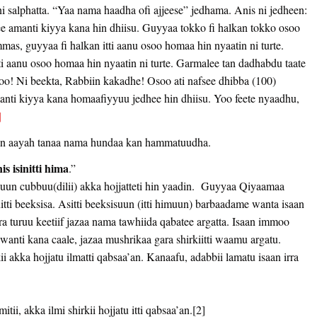
i salphatta. “Yaa nama haadha ofi ajjeese” jedhama. Anis ni jedheen:
e amanti kiyya kana hin dhiisu. Guyyaa tokko fi halkan tokko osoo
mmas, guyyaa fi halkan itti aanu osoo homaa hin nyaatin ni turte.
ti aanu osoo homaa hin nyaatin ni turte. Garmalee tan dadhabdu taate
koo! Ni beekta, Rabbiin kakadhe! Osoo ati nafsee dhibba (100)
manti kiyya kana homaafiyyuu jedhee hin dhiisu. Yoo feete nyaadhu,
]
gaan aayah tanaa nama hundaa kan hammatuudha.
s isinitti hima
.”
diduun cubbuu(dilii) akka hojjatteti hin yaadin. Guyyaa Qiyaamaa
itti beeksisa. Asitti beeksisuun (itti himuun) barbaadame wanta isaan
ra turuu keetiif jazaa nama tawhiida qabatee argatta. Isaan immoo
a wanti kana caale, jazaa mushrikaa gara shirkiitti waamu argatu.
kii akka hojjatu ilmatti qabsaa’an. Kanaafu, adabbii lamatu isaan irra
ii, akka ilmi shirkii hojjatu itti qabsaa’an.[2]