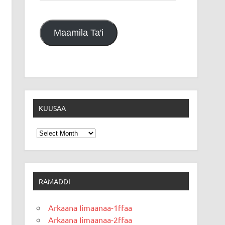
Maamila Ta'i
KUUSAA
Kuusaa
RAMADDI
Arkaana Iimaanaa-1ffaa
Arkaana Iimaanaa-2ffaa