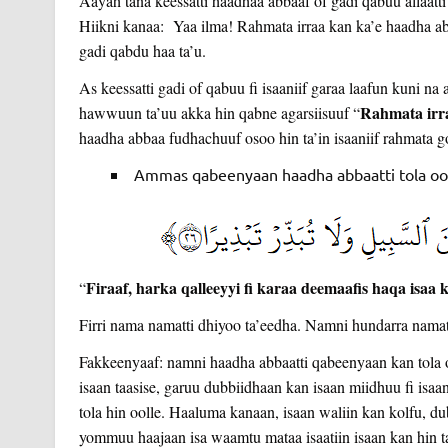
Aayah tana keessatti haadhaa abbaaf of gadi qabuu allaatti
Hiikni kanaa: Yaa ilma! Rahmata irraa kan ka’e haadha abba
gadi qabdu haa ta’u.
As keessatti gadi of qabuu fi isaaniif garaa laafun kuni n
Rahmata irr
hawwuun ta’uu akka hin qabne agarsiisuuf “
haadha abbaa fudhachuuf osoo hin ta’in isaaniif rahmata go
Ammas qabeenyaan haadha abbaatti tola oolu 
Firaaf, harka qalleeyyi fi karaa deemaafis haqa isaa k
“
Firri nama namatti dhiyoo ta’eedha. Namni hundarra namat
Fakkeenyaaf: namni haadha abbaatti qabeenyaan kan tola o
isaan taasise, garuu dubbiidhaan kan isaan miidhuu fi isaan
tola hin oolle. Haaluma kanaan, isaan waliin kan kolfu, dub
yommuu haajaan isa waamtu mataa isaatiin isaan kan hin taja