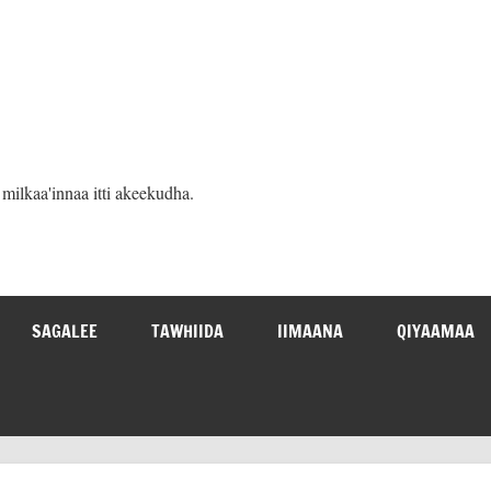
ilkaa'innaa itti akeekudha.
SAGALEE
TAWHIIDA
IIMAANA
QIYAAMAA