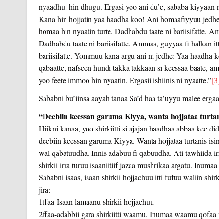
nyaadhu, hin dhugu. Ergasi yoo ani du’e, sababa kiyyaan n
Kana hin hojjatin yaa haadha koo! Ani homaafiyyuu jedhe
homaa hin nyaatin turte. Dadhabdu taate ni bariisifatte. A
Dadhabdu taate ni bariisifatte. Ammas, guyyaa fi halkan it
bariisifatte. Yommuu kana argu ani ni jedhe: Yaa haadha 
qabaatte, nafseen hundi takka takkaan si keessaa baate, a
yoo feete immoo hin nyaatin. Ergasii ishiinis ni nyaatte.”
[3
Sababni bu’iinsa aayah tanaa Sa’d haa ta’uyyu malee er
“Deebiin keessan garuma Kiyya, wanta hojjataa turtani
Hiikni kanaa, yoo shirkiitti si ajajan haadhaa abbaa kee 
deebiin keessan garuma Kiyya. Wanta hojjataa turtanis isin
wal qabatuudha. Innis adabuu fi qabuudha. Ati tawhiida ir
shirkii irra turuu isaaniitiif jazaa mushrikaa argatu. Inuma
Sababni isaas, isaan shirkii hojjachuu itti fufuu waliin shir
jira:
1ffaa-Isaan lamaanu shirkii hojjachuu
2ffaa-adabbii gara shirkiitti waamu. Inumaa waamu qofaa mit