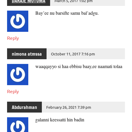
DARAJE MOTUMA
March 5, 2017 1:02 pm
Bay’ee nu barsifte samu bal’adgu.
Reply
nimona atmssa
October 11, 2017 7:16 pm
waaqqayyo si haa ebbisu baay,ee naamati tolaa
Reply
Abdurahman
February 26, 2021 7:39 pm
galanni keessatti hin badin