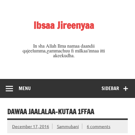
Skip
to
content
Ibsaa Jireenyaa
In sha Allah Ilma namaa daandii
qajeelumma,gammachuu fi milkaa'innaa itti
akeekudha.
MENU
SIDEBAR
DAWAA JAALALAA-KUTAA 1FFAA
December 17, 2016
Sammubani
6 comments