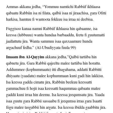
Ammas akkana jedha, “Yommuu namtichi Rabbiif ikhlaasa
qabaatu Rabbiin isa ni filata, qalbii isaa ni jiraachisa, gara Ofitti
harkisa, hamtuu fi wantoota fokkuu isa irraa ni deebisa.
Fuggisoo kanaa namni Rabbiif ikhlaasa hin qabaanne, isa
keessa (lubbuuu) wanta hundaa barbaaddu, feetu fi guutumatti
jaallattutu jira. Wanta sammuu isaa qaxxaamure hunda
argachuuf fedha.” (Al-Ubudiyyata fuula 99)
Imaam ibn Al-Qayyim
akkana jedha,”Qalbii tartiiba hin
qabnetu jira. Gara Rabbii qajeeltu malee tartiiba hin horattu.
Addummee (kophummaatu) itti dhagahama, addatti Rabbitti
dhiyaatu (yaadatu) malee kophummaan kuni gadi hin lakkisu.
Isa keessa gadda cimatu jira, Rabbiin beekuu keessatti
gammachuu fi hojii isaa keessatti haqummaa qabaatu malee
gaddii kuni irraa hin deemu. Isa keessa jeequmsatu jira. Yaada
isaa guutu gara Rabbii sassaabu fi jeequmsa irraa gara Isaatti
fiigu malee tasgabbii hin argatu. Isa keessa ibidda gaabbitu jira.