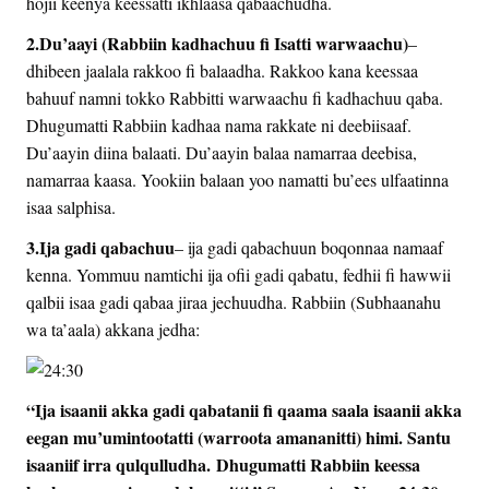
hojii keenya keessatti ikhlaasa qabaachudha.
2.Du’aayi (Rabbiin kadhachuu fi Isatti warwaachu)
–
dhibeen jaalala rakkoo fi balaadha. Rakkoo kana keessaa
bahuuf namni tokko Rabbitti warwaachu fi kadhachuu qaba.
Dhugumatti Rabbiin kadhaa nama rakkate ni deebiisaaf.
Du’aayin diina balaati. Du’aayin balaa namarraa deebisa,
namarraa kaasa. Yookiin balaan yoo namatti bu’ees ulfaatinna
isaa salphisa.
3.Ija gadi qabachuu
– ija gadi qabachuun boqonnaa namaaf
kenna. Yommuu namtichi ija ofii gadi qabatu, fedhii fi hawwii
qalbii isaa gadi qabaa jiraa jechuudha. Rabbiin (Subhaanahu
wa ta’aala) akkana jedha:
“Ija isaanii akka gadi qabatanii fi qaama saala isaanii akka
eegan mu’umintootatti (warroota amananitti) himi.
Santu
isaaniif irra qulqulludha.
Dhugumatti Rabbiin keessa