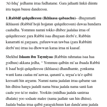
‘Al-Ishq’ jedhamu irraa fudhatame. Gara jallaatti linkii diimtu
irra tuqun buusu dandeessu.
1.Rabbiif qulqulleessu (Ikhlaasa qabaachu)
– dhugumatti
ikhlaasni (Rabbiif hojii hojjatan qulqulleessun) dawaa hundarra
caaludha. Yommuu namni tokko dhibee jaalalaa irraa of
qulqulleessee gara Rabbii isaa dhugaan deebi’e, Rabbiin
kanarratti ni gargaara, gufuuwwan tawbaa (gara Rabbiitti
deebi’uu) irraa isa dhowwan karaa irraa ni kaasaf.
Islaam ibn Taymiyaa
Shekhul
(Rabbiin rahmataa isaa haa
godhuu) akkana jedha, “ Yommuu qalbiin mi’aa ibaada Rabbii
fi Isaaf hojii qulqulleessu (ikhlaasa) dhandhamte, gonkuma
wanti kana caalaa mi’aawaa, qananii’a, urgaa’a ta’e qalbii
keessatti hin argamu. Namni nama jaalalan irraa qabame san
hin dhiisu hanga jaalalli nama biraa jaalala nama sanii kan
caalu yoo ta’ee malee. Yookiin (miidhaa jaalala sanirraa
dhalatu) yoo sodaate malee (nama jaallate san hin dhiisu).
Jaalala badaa irraa qalbii garagalchuun kan danda’amu jaalala