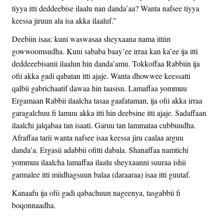
tiyya itti deddeebise ilaalu nan danda’aa? Wanta nafsee tiyya
keessa jiruun ala isa akka ilaaluf.”
Deebiin isaa: kuni waswasaa sheyxaana nama ittiin
gowwoomsudha. Kuni sababa baay’ee irraa kan ka’ee ija itti
deddeeebisanii ilaalun hin danda’amu. Tokkoffaa Rabbiin ija
ofii akka gadi qabatan itti ajaje. Wanta dhowwee keessatti
qalbii gabrichaatif dawaa hin taasisu. Lamaffaa yommuu
Ergamaan Rabbii ilaalcha tasaa gaafataman, ija ofii akka irraa
garagalchuu fi lamuu akka itti hin deebsine itti ajaje. Sadaffaan
ilaalchi jalqabaa tan isaati. Garuu tan lammataa cubbuudha.
Afraffaa tarii wanta nafsee isaa keessa jiru caalaa arguu
danda’a. Ergasii adabbii ofitti dabala. Shanaffaa namtichi
yommuu ilaalcha lamaffaa ilaalu sheyxaanni suuraa ishii
garmalee itti miidhagsuun balaa (daraaraa) isaa itti guutaf.
Kanaafu ija ofii gadi qabachuun nageenya, tasgabbii fi
boqonnaadha.