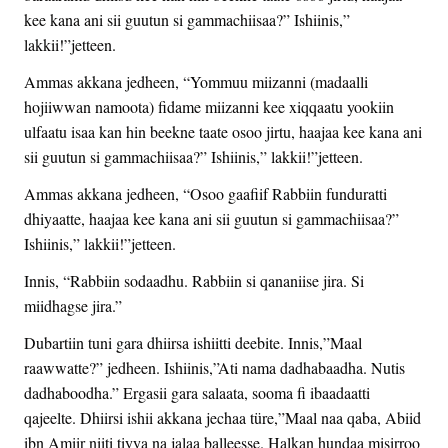
kee kana ani sii guutun si gammachiisaa?” Ishiinis,”
lakkii!”jetteen.
Ammas akkana jedheen, “Yommuu miizanni (madaalli
hojiiwwan namoota) fidame miizanni kee xiqqaatu yookiin
ulfaatu isaa kan hin beekne taate osoo jirtu, haajaa kee kana ani
sii guutun si gammachiisaa?” Ishiinis,” lakkii!”jetteen.
Ammas akkana jedheen, “Osoo gaafiif Rabbiin funduratti
dhiyaatte, haajaa kee kana ani sii guutun si gammachiisaa?”
Ishiinis,” lakkii!”jetteen.
Innis, “Rabbiin sodaadhu. Rabbiin si qananiise jira. Si
miidhagse jira.”
Dubartiin tuni gara dhiirsa ishiitti deebite. Innis,”Maal
raawwatte?” jedheen. Ishiinis,”Ati nama dadhabaadha. Nutis
dadhaboodha.” Ergasii gara salaata, sooma fi ibaadaatti
qajeelte. Dhiirsi ishii akkana jechaa türe,”Maal naa qaba, Abiid
ibn Amiir niiti tiyya na jalaa balleesse. Halkan hundaa misirroo