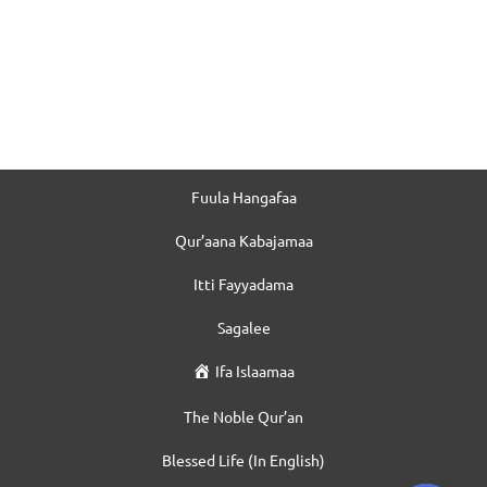
Fuula Hangafaa
Qur’aana Kabajamaa
Itti Fayyadama
Sagalee
Ifa Islaamaa
The Noble Qur’an
Blessed Life (In English)