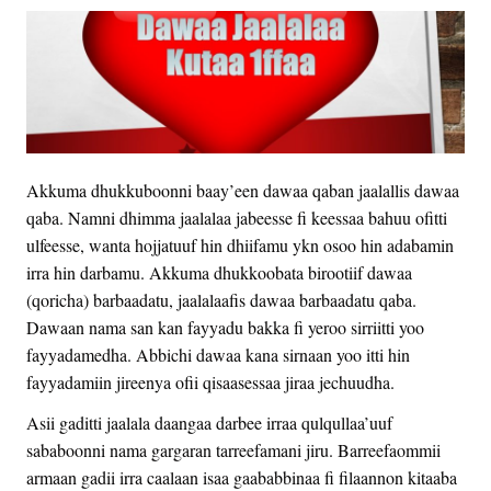
Akkuma dhukkuboonni baay’een dawaa qaban jaalallis dawaa
qaba. Namni dhimma jaalalaa jabeesse fi keessaa bahuu ofitti
ulfeesse, wanta hojjatuuf hin dhiifamu ykn osoo hin adabamin
irra hin darbamu. Akkuma dhukkoobata birootiif dawaa
(qoricha) barbaadatu, jaalalaafis dawaa barbaadatu qaba.
Dawaan nama san kan fayyadu bakka fi yeroo sirriitti yoo
fayyadamedha. Abbichi dawaa kana sirnaan yoo itti hin
fayyadamiin jireenya ofii qisaasessaa jiraa jechuudha.
Asii gaditti jaalala daangaa darbee irraa qulqullaa’uuf
sababoonni nama gargaran tarreefamani jiru. Barreefaommii
armaan gadii irra caalaan isaa gaababbinaa fi filaannon kitaaba