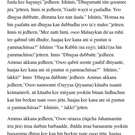
fuula kee haguugi.”jedheen. Ishiinis,”Dhugumatti siin qoramee
jira.”jetteen. Innis ni jedheen,”Gaafii wayii si gaafadha. Yoo
dhugaa dubbatte, dhimma kee nan ilaala.” Ishiinis,”Homaa na
hin gaafattu ani dhugaa kan dubbadhu yoo ta’e malee.”jetteen.
Innis ni jedheen,”Mee natti himi, osoo Malaaykan du’aa ruhii
tee qabuuf sitti dhufee, haajaa kee kana ani si guutun si
gammachiisaa?” Ishiinis “Yaa Rabbii (na eegi), lakki!(na hin
gammachiisu)”jetteen. Innis “Dhugaa dubbatte.”jedheen.
Ammas akkana jedheen,”Osoo qabrii seente gaafiif dhiyaatte,
haajaa kee kana ani sii guutun si gammachiisaa?” Ishiinis,”
lakkii!” Innis ‘Dhugaa dubbatte.’jedheen. Ammas akkana
jedheen,”Osoo namoonni (Guyyaa Qiyaama) kitaaba isaanii
kennameefi, ati kitaaba kee mirgaan yookiin bitaan fudhachuu
kan hin beekne taate osoo jirtu, haajaa kee kana ani sii guutun
si gammachiisaa?” Ishiiniis, “ lakki!”jetten.
Ammas akkana jedheen,”Osoo siraaxa (riqicha Jahannamiin
irra jiru) irraa darbuu barbaadde, ibidda irraa baraaramu yookiin
baraaramu dhiisu kee kan hin beekne taate osoo jirtu, haajaa