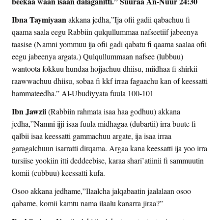
beekaa waan isaan dalaganitti.” Suuraa An-Nuur 24:30
Ibna Taymiyaan
akkana jedha,”Ija ofii gadii qabachuu fi
qaama saala eegu Rabbiin qulqullummaa nafseetiif jabeenya
taasise (Namni yommuu ija ofii gadi qabatu fi qaama saalaa ofii
eegu jabeenya argata.) Qulqullummaan nafsee (lubbuu)
wantoota fokkuu hundaa hojjachuu dhiisu, miidhaa fi shirkii
raawwachuu dhiisu, sobaa fi kkf irraa fagaachu kan of keessatti
hammateedha.” Al-Ubudiyyata fuula 100-101
Ibn Jawzii
(Rabbiin rahmata isaa haa godhuu) akkana
jedha,”Namni ijji isaa fuula midhagaa (dubartii) irra buute fi
qalbii isaa keessatti gammachuu argate, ija isaa irraa
garagalchuun isarratti dirqama. Argaa kana keessatti ija yoo irra
tursiise yookiin itti deddeebise, karaa shari’atiinii fi sammuutin
komii (cubbuu) keessatti kufa.
Osoo akkana jedhame,”Ilaalcha jalqabaatin jaalalaan osoo
qabame, komii kamtu nama ilaalu kanarra jiraa?”