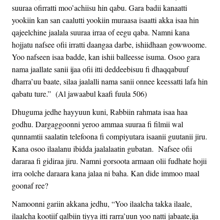
suuraa ofirratti moo’achiisu hin qabu. Gara badii kanaatti
yookiin kan san caalutti yookiin muraasa isaatti akka isaa hin
qajeelchine jaalala suuraa irraa of eegu qaba. Namni kana
hojjatu nafsee ofii irratti daangaa darbe, ishiidhaan gowwoome.
Yoo nafseen isaa badde, kan ishii balleesse isuma. Osoo gara
nama jaallate sanii ijaa ofii itti deddeebisuu fi dhaqqabuuf
dharra’uu baate, silaa jaalalli nama sanii onnee keessatti lafa hin
qabatu ture.” (Al jawaabul kaafi fuula 506)
Dhuguma jedhe hayyuun kuni, Rabbiin rahmata isaa haa
godhu. Dargaggoonni yeroo ammaa suuraa fi filmii wal
qunnamtii saalatin telefoona fi compiyutara isaanii guutanii jiru.
Kana osoo ilaalanu ibidda jaalalaatin gubatan. Nafsee ofii
dararaa fi gidiraa jiru. Namni gorsoota armaan olii fudhate hojii
irra oolche daraara kana jalaa ni baha. Kan dide immoo maal
goonaf ree?
Namoonni gariin akkana jedhu, “Yoo ilaalcha takka ilaale,
ilaalcha kootiif qalbiin tiyya itti rarra’uun yoo natti jabaate,ija