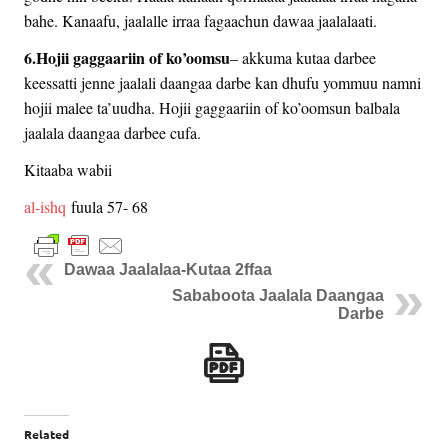
bahe. Kanaafu, jaalalle irraa fagaachun dawaa jaalalaati.
6.Hojii gaggaariin of ko’oomsu
– akkuma kutaa darbee
keessatti jenne jaalali daangaa darbe kan dhufu yommuu namni
hojii malee ta’uudha. Hojii gaggaariin of ko’oomsun balbala
jaalala daangaa darbee cufa.
Kitaaba wabii
al-ishq
fuula 57- 68
Dawaa Jaalalaa-Kutaa 2ffaa
Sababoota Jaalala Daangaa
Darbe
Related