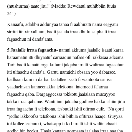
(mushurraa) taate jirti.” (Madda: Rewdatul muhibbiin fuula
241)
Kanaafu, adabbii addunyaa tanaa fi aakhiratti nama eeggatu
sirritti itti xinxalluun, badii jaalala irraa dhufu salphatti irraa
fagaachun ni danda’ama.
5.Jaalalle irraa fagaachu-
namni akkuma jaalalle isaatti karaa
haraamatin itti dhiyaatuf carraaqun nafsee ofii rakkisaa adeema.
Tarii badii kanatti erga kufanii jalqaba irratti walirraa fagaachun
itti ulfaachu danda’a. Garuu namtichi obsaan yoo dabarsee,
hadhaan kuni ni darba. Jaalallee isaati fi wantoota isii isa
yaadachisan kanneenakka telefoona, interneeti fa’arraa
fagaachu qaba. Dargaggeessa tokkotu jaalalaan mucayyoo
takka irraa qabame. Wanti inni jalqaba godhee bakka ishiin jirtu
irraa fagaachu fi telefoona, fesbuuki ishii ofirraa cufe. “Na qorti
“jedhe lakkoofsa telefoona ishii bilbila ofitirraa haaqe. Guyyaa
tokkollee fesbuuki, whatsapp fi kkf irratti ishii waliin chaati
godhe hin beeku. Haala kanaan qormaata jaalalaa irraa nagaha