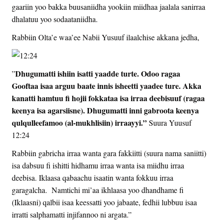
gaariin yoo bakka buusaniidha yookiin miidhaa jaalala sanirraa
dhalatuu yoo sodaataniidha.
Rabbiin Olta’e waa’ee Nabii Yusuuf ilaalchise akkana jedha,
Dhugumatti ishiin isatti yaadde turte. Odoo ragaa
”
Gooftaa isaa arguu baate innis isheetti yaadee ture. Akka
kanatti hamtuu fi hojii fokkataa isa irraa deebisuuf (ragaa
keenya isa agarsiisne). Dhugumatti inni gabroota keenya
qulqulleefamoo (al-mukhlisiin) irraayyi.”
Suura Yuusuf
12:24
Rabbiin gabricha irraa wanta gara fakkiitti (suura nama saniitti)
isa dabsuu fi ishitti hidhamu irraa wanta isa miidhu irraa
deebisa. Iklaasa qabaachu isaatin wanta fokkuu irraa
garagalcha. Namtichi mi’aa ikhlaasa yoo dhandhame fi
(Iklaasni) qalbii isaa keessatti yoo jabaate, fedhii lubbuu isaa
irratti salphamatti injifannoo ni argata.”