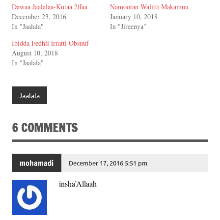
Dawaa Jaalalaa-Kutaa 2ffaa
Namootan Walitti Makamuu
December 23, 2016
January 10, 2018
In "Jaalala"
In "Jireenya"
Ibidda Fedhii irratti Obsuuf
August 10, 2018
In "Jaalala"
Jaalala
6 COMMENTS
mohamadi
December 17, 2016 5:51 pm
insha’Allaah