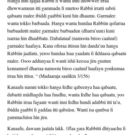
Hanga inni ajajaa Rabbii fi wanta Inni dhowwee irraa
dhowwamuun itti gammadu fi murtoo Rabbii irratti sabrii
qabaatu malee ibiddi gaabbii kuni hin dhaamu. Garmalee
wanta tokko barbaada. Hanga wanta hundaa Rabbiin qofarraa
barbaadutti malee garmalee barbaadun (dharra’uun) kuni
isarraa hin dhaabbatu. Dabalataaf (namoota biroo caaluuf)
garmalee haafaya. Kana ofirraa ittisuu hin danda’uu hanga
Rabbiin jaallatu, yeroo hundaa Isaa yaadatu fi ikhlaasa qabaatu
malee. Osoo addunyaa fi wanti ishii keessa jiru guutun
kennameef dharraa namoota biroo caaluuf haafayu gonkumaa
irraa hin ittisu. “ (Madaaraja saalikin 3/156)
Kanaafu namni tokko hanga fedhe qabeenya haa qabaatu,
dubartii miidhagdu haa fuudhu, wanta fedhe haa qabaatu, yoo
Rabbiin irraa fagaate wanti inni fedhu hundi adabbii itti ta’u,
ibidda gaabbi fi gaddaa itti qabsiisu. Wanti isa quubsu fi
gammachiisu hin jiru.
Kanaafu, dawaan jaalala lakk. 1ffaa gara Rabbitti dhiyaachu fi