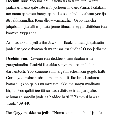
Deebiin isaa
: Yoo ilaalchi ilaalcha tasaa taate, tuni wanta
jaalalaan nama qabsiistu miti jechuun ni danda’ama. Jaalalaan
tan nama qabsiistu hanga qalbii keessatti hidda qabattu yoo ija
itti rakkisaniidha. Kuni dhowwamaadha. Osoo ilaalcha
jalqabaatin jaalalli ni jiraata jenne tilmaamneyyu, dhiibban isaa
baay’ee xiqqaadha. “
Ammas akkana jedha ibn Jawziin, ‘Ilaalcha tasaa jalqabaatin
jaalaalan yoo qabaman dawaan isaa maaliidha? Osoo jedhame
Deebiin isaa
: Dawaan isaa deddeebisanii ilaaluu irraa
garagaluudha. Ilaalchi ijaa akka sanyii miidhaani lafatti
darbamteeti. Yoo kunuunsa hin argatin achumaan gogde hafti.
Garuu yoo bishaan obaafamte ni biqilti. Ilaalchis haaluma
kanaani. (Yoo qalbii itti rarraaste, akkuma sanyii miidhanii
biqilti. Yoo qalbii tee itti rarraasu dhiistee irraa garagalte,
achumaan sanyiin jaalalaa baddee hafti.)” Zammul hawaa
fuula 439-440
Ibn Qayyim akkana jedh
a,”Nama sammuu qabuuf jaalala