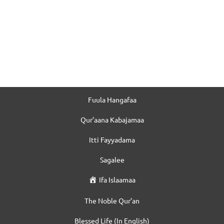
Fuula Hangafaa
Qur’aana Kabajamaa
Itti Fayyadama
Sagalee
Ifa Islaamaa
The Noble Qur’an
Blessed Life (In English)