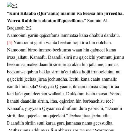
Kuni Kitaaba (Qur’aana) mamiin isa keessa hin jirreedha.
“
Warra Rabbiin sodaataniif qajeelfama.
” Suuratu Al-
Baqaraah 2:2
Namoonni gariin qajeelfama lammataa kana dhabuu danda’u.
[5]
Namoonni gariin wanta beekan hojii irra hin oolchan.
Namoonni biroo immoo beekumsa waan hin qabneef karaa
irraa jallatu. Kanaafu, Daandii sirrii nu qajeelchi yommuu jennu
beekumsa malee daandii sirrii irraa akka hin jallanne, ammas
beekumsa qabnu bakka sirrii ta’etti akka hojii irra oolchinu nu
qajeelchi jechaa jirraa jechuudha. Iccitii kana caalu ammalle
isinitti himu sila? Guyyaa Qiyaama ilmaan namaa cinqii irraa
kan ka’e gara deeman wallaalu. Dukkanni isaan marsa. Yeroo
kanatti daandiin sirriin, ifaa, qajeelan hin barbaachisu ree?
Kanaafu, guyyaan Qiyaamaa dhufuun dura gabrichi, “Daandii
sirrii, ifaa, qajeelaa nu qajeelchi.” Jechaa jiraa jechuudha.
Daandiin sirriin suni karaa gara jannataa nama geessudha.
Milkaa’inna addunyaa fi Aakhiraa argitee ree? Warroonni