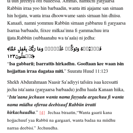
ta’uun jireenya ofii balleessa. Ammas, namtichi gargaarsa
Rabbiin irraa yoo hin barbaadin, wanta itti ajajame san sirnaan
hin hojjatu, wanta irraa dhoowwame sanis sirnaan hin dhiisu.
Kanaafi, namni yommuu Rabbiin sirnaan gabbaruu fi gargaarsa
Isarraa barbaadu, fiixee milkaa’inna fi gammachuu irra
ijjata.Rabbiin (subhaanahu wa ta’aala) ni jedha:
﴾
فَٱعۡبُدۡهُ وَتَوَكَّلۡ عَلَيۡهِۚ وَمَا رَبُّكَ بِغَٰفِلٍ عَمَّا
تَعۡمَلُونَ١٢٣
﴿
Isa gabbarii; Isarrattis hirkadhu. Gooftaan kee waan isin
“
hojjattan irraa dagataa miti.
” Suuratu Huud 11:123
Shekh Abdurahmaan Naasir Sa’adiyyi tafsiira isaa keessatti
jecha ista’aana (gargaarsa barbaadu) jedhu haala Kanaan hiika,
“
Ista’aana jechuun wanta nama fayyadu argachuu fi wanta
nama miidhu ofirraa deebisuuf Rabbiin irratti
hirkachuudha
.”
[4]
Jechaa biraatin,
“Wanta gaarii kana
hojjachuuf yaa Rabbii na gargaari, wanta badaa na miidhu
narraa deebisi.”
Jechuudha.