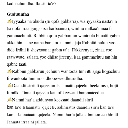
kadhachuudha. Ifa siif ta’e?
Guduunfaa
Iyyaaka na’abudu (Si qofa gabbarra), wa-iyyaaka nasta’iin
(si qofa irraa gargaarsa barbaanna), wiirtuu milkaa’innaa fi
gammachuuti. Rabbiin qofa gabbaruun wantoota biraatif gabra
akka hin taane nama baraara. namni ajaja Rabbitti buluu yoo
dide fedhii fi sheyxaanaf gabra ta’a. Fakkeenyaf, zinaa yoo
raawwate, salaata yoo dhiise jireenyi isaa gammachuu tan hin
qabne taati.
Rabbiin gabbaruu jechuun wantoota Inni itti ajaje hojjachuu
fi wantoota Inni irraa dhoowwe dhiisudha.
Daandii sirriitti qajeelun Islaamatti qajeelu, beekumsa, hojii
fi milkaa’innatti qajeelu kan of keessatti hammateedha.
Namni har’a addunyaa keessatti daandii sirrii
kan
ta’e
Islaamatti qajeele, aakhirattis daandii sirrii kan ta’e
karaa Jannataatti qajeela. Namni har’a jallate immoo aakhiratti
Jannata irraa ni jallata.