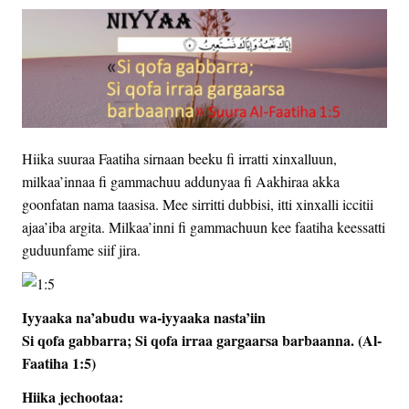
Hiika suuraa Faatiha sirnaan beeku fi irratti xinxalluun,
milkaa’innaa fi gammachuu addunyaa fi Aakhiraa akka
goonfatan nama taasisa. Mee sirritti dubbisi, itti xinxalli iccitii
ajaa’iba argita. Milkaa’inni fi gammachuun kee faatiha keessatti
guduunfame siif jira.
Iyyaaka na’abudu wa-iyyaaka nasta’iin
Si qofa gabbarra; Si qofa irraa gargaarsa barbaanna. (Al-
Faatiha 1:5)
Hiika jechootaa: