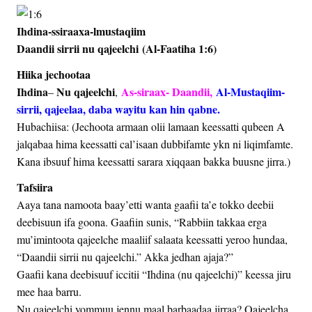
Ihdina-ssiraaxa-lmustaqiim
Daandii sirrii nu qajeelchi (Al-Faatiha 1:6)
Hiika jechootaa
Ihdina
Nu qajeelchi
As-siraax- Daandii,
Al-Mustaqiim-
–
,
sirrii, qajeelaa, daba wayitu kan hin qabne.
Hubachiisa: (Jechoota armaan olii lamaan keessatti qubeen A
jalqabaa hima keessatti cal’isaan dubbifamte ykn ni liqimfamte.
Kana ibsuuf hima keessatti sarara xiqqaan bakka buusne jirra.)
Tafsiira
Aaya tana namoota baay’etti wanta gaafii ta’e tokko deebii
deebisuun ifa goona. Gaafiin sunis, “Rabbiin takkaa erga
mu’imintoota qajeelche maaliif salaata keessatti yeroo hundaa,
“Daandii sirrii nu qajeelchi.” Akka jedhan ajaja?”
Gaafii kana deebisuuf iccitii “Ihdina (nu qajeelchi)” keessa jiru
mee haa barru.
Nu qajeelchi yommuu jennu maal barbaadaa jirraa? Qajeelcha