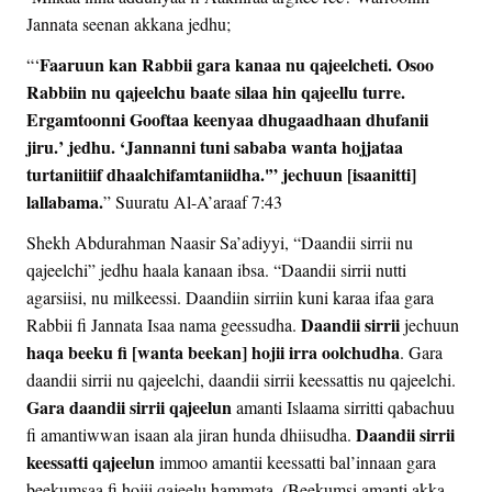
Jannata seenan akkana jedhu;
Faaruun kan Rabbii gara kanaa nu qajeelcheti. Osoo
“‘
Rabbiin nu qajeelchu baate silaa hin qajeellu turre.
Ergamtoonni Gooftaa keenyaa dhugaadhaan dhufanii
jiru.’ jedhu. ‘Jannanni tuni sababa wanta hojjataa
turtaniitiif dhaalchifamtaniidha.'” jechuun [isaanitti]
lallabama.
” Suuratu Al-A’araaf 7:43
Shekh Abdurahman Naasir Sa’adiyyi, “Daandii sirrii nu
qajeelchi” jedhu haala kanaan ibsa. “Daandii sirrii nutti
agarsiisi, nu milkeessi. Daandiin sirriin kuni karaa ifaa gara
Daandii sirrii
Rabbii fi Jannata Isaa nama geessudha.
jechuun
haqa beeku fi [wanta beekan] hojii irra oolchudha
. Gara
daandii sirrii nu qajeelchi, daandii sirrii keessattis nu qajeelchi.
Gara daandii sirrii qajeelun
amanti Islaama sirritti qabachuu
Daandii sirrii
fi amantiwwan isaan ala jiran hunda dhiisudha.
keessatti qajeelun
immoo amantii keessatti bal’innaan gara
beekumsaa fi hojii qajeelu hammata. (Beekumsi amanti akka