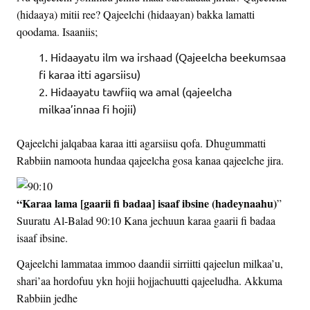
(hidaaya) mitii ree? Qajeelchi (hidaayan) bakka lamatti
qoodama. Isaaniis;
Hidaayatu ilm wa irshaad (Qajeelcha beekumsaa
fi karaa itti agarsiisu)
Hidaayatu tawfiiq wa amal (qajeelcha
milkaa’innaa fi hojii)
Qajeelchi jalqabaa karaa itti agarsiisu qofa. Dhugummatti
Rabbiin namoota hundaa qajeelcha gosa kanaa qajeelche jira.
“Karaa lama [gaarii fi badaa] isaaf ibsine (hadeynaahu)
”
Suuratu Al-Balad 90:10 Kana jechuun karaa gaarii fi badaa
isaaf ibsine.
Qajeelchi lammataa immoo daandii sirriitti qajeelun milkaa’u,
shari’aa hordofuu ykn hojii hojjachuutti qajeeludha. Akkuma
Rabbiin jedhe