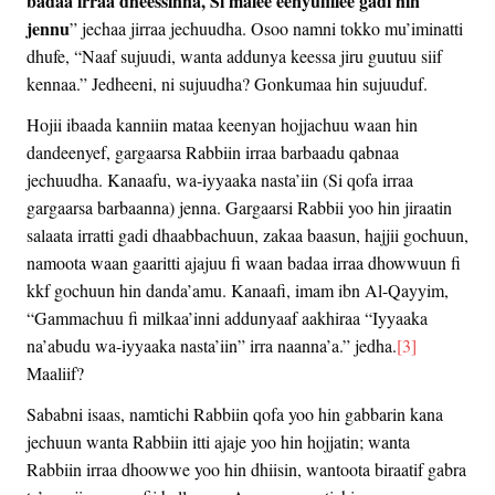
badaa irraa dheessinna, Si malee eenyufillee gadi hin
jennu
” jechaa jirraa jechuudha. Osoo namni tokko mu’iminatti
dhufe, “Naaf sujuudi, wanta addunya keessa jiru guutuu siif
kennaa.” Jedheeni, ni sujuudha? Gonkumaa hin sujuuduf.
Hojii ibaada kanniin mataa keenyan hojjachuu waan hin
dandeenyef, gargaarsa Rabbiin irraa barbaadu qabnaa
jechuudha. Kanaafu, wa-iyyaaka nasta’iin (Si qofa irraa
gargaarsa barbaanna) jenna. Gargaarsi Rabbii yoo hin jiraatin
salaata irratti gadi dhaabbachuun, zakaa baasun, hajjii gochuun,
namoota waan gaaritti ajajuu fi waan badaa irraa dhowwuun fi
kkf gochuun hin danda’amu. Kanaafi, imam ibn Al-Qayyim,
“Gammachuu fi milkaa’inni addunyaaf aakhiraa “Iyyaaka
na’abudu wa-iyyaaka nasta’iin” irra naanna’a.” jedha.
[3]
Maaliif?
Sababni isaas, namtichi Rabbiin qofa yoo hin gabbarin kana
jechuun wanta Rabbiin itti ajaje yoo hin hojjatin; wanta
Rabbiin irraa dhoowwe yoo hin dhiisin, wantoota biraatif gabra