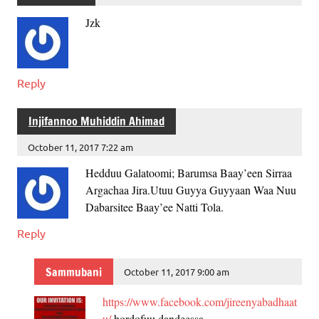
Jzk
Reply
Injifannoo Muhiddin Ahimad
October 11, 2017 7:22 am
Hedduu Galatoomi; Barumsa Baay’een Sirraa
Argachaa Jira.Utuu Guyya Guyyaan Waa Nuu
Dabarsitee Baay’ee Natti Tola.
Reply
Sammubani
October 11, 2017 9:00 am
https://www.facebook.com/jireenyabadhaat
u/
hordofuu dandeessa