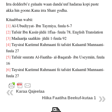
Irra deddeebi’e gulaalu waan danda’uuf hadaraa kopi paste
akka hin goone.Kana irra Share godha.
Kitaabban wabii:
[1]
Al-Ubudiyyat- Ibn Taymiya, fuula 6-7
[2]
Tafsiir Ibn Kasiir-jildii 1ffaa- fuula 78, English Translation
[3]
Madaarija saalikin- jildii 1-fuula 92
[4]
Taysiral Kariimul Rahmaani fii tafsiiri Kalaamil Mannaani-
fuula 27
[5]
Tafsiir suuratu Al-Faatiha- al-Baqarah- ibn Useymiin, fuula
16
[6]
Taysiral Kariimul Rahmaani fii tafsiiri Kalaamil Mannaani-
fuula 27
Karaa Qajeelaa
Hiika Faatiha Beekuf-kutaa 1