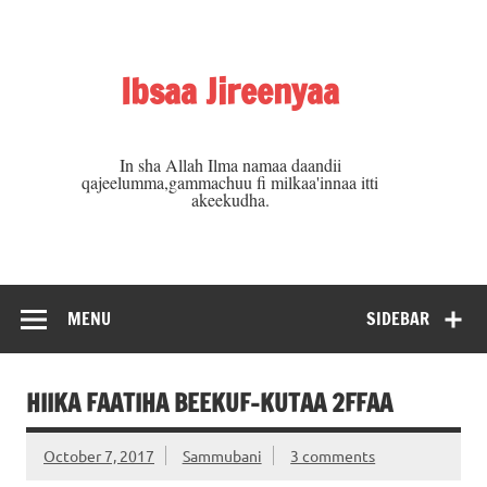
Skip
to
content
Ibsaa Jireenyaa
In sha Allah Ilma namaa daandii
qajeelumma,gammachuu fi milkaa'innaa itti
akeekudha.
MENU
SIDEBAR
HIIKA FAATIHA BEEKUF-KUTAA 2FFAA
October 7, 2017
Sammubani
3 comments