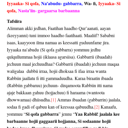
Iyyaaka- Si qofa,
Na’abudu- gabbarra,
Wa- fi,
Iyyaaka- Si
qofa,
Nasta’iin- gargaarsa barbaanna
Tafsiira
Alimman akki jedhan, Faatihan haadho Qur’aanati, aayan
(keeyyanni) tuni immoo haadho faatihaati. Maaliif? Sababni
isaas, kaayyoon ilma namaa as keessatti guduunfame jira.
Iyyaaka na’abudu (Si qofa gabbarra) yommuu jedhu
qulqullummaa hojii (iklaasa agarsiisa). Gabbarrii (ibaadah)
jechuun maal jechuudhaa? Gabbarrii (ibaadah) jechuun maqaa
waligalaa dubbii irraa, hojii dhoksaa fi ifaa irraa wanta
Rabbiin jaallatu fi itti gammaduudha. Karaa biraatin ibaada
(Rabbiin gabbaruu) jechuun-
dirqamoota Rabbiin itti nama
ajaje bakkaan gahuu (hojjachuu) fi haraama (wantoota
dhowwamaa) dhiisudha.
[1]
Ammas ibaadan (gabbarrin) jaalala,
sodaa fi gadi of qabuu kan of keessaa qabuudha.
[2]
Kanaafu,
Si qofa gabbarra
Yaa Rabbii! jaalala kee
yommuu “
” jennu “
barbaanne hojii gaggaarii hojjanna, Si sodaanne hojii