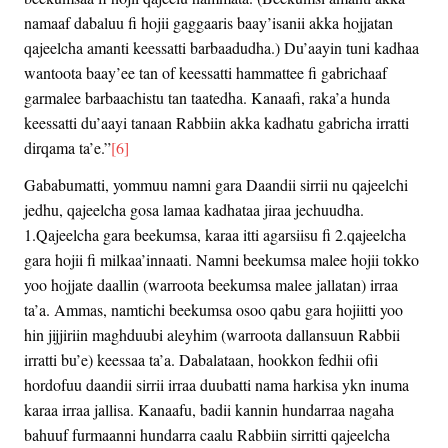
namaaf dabaluu fi hojii gaggaaris baay’isanii akka hojjatan
qajeelcha amanti keessatti barbaadudha.) Du’aayin tuni kadhaa
wantoota baay’ee tan of keessatti hammattee fi gabrichaaf
garmalee barbaachistu tan taatedha. Kanaafi, raka’a hunda
keessatti du’aayi tanaan Rabbiin akka kadhatu gabricha irratti
dirqama ta’e.”
[6]
Gababumatti, yommuu namni gara Daandii sirrii nu qajeelchi
jedhu, qajeelcha gosa lamaa kadhataa jiraa jechuudha.
1.Qajeelcha gara beekumsa, karaa itti agarsiisu fi 2.qajeelcha
gara hojii fi milkaa’innaati. Namni beekumsa malee hojii tokko
yoo hojjate daallin (warroota beekumsa malee jallatan) irraa
ta’a. Ammas, namtichi beekumsa osoo qabu gara hojiitti yoo
hin jijjiriin maghduubi aleyhim (warroota dallansuun Rabbii
irratti bu’e) keessaa ta’a. Dabalataan, hookkon fedhii ofii
hordofuu daandii sirrii irraa duubatti nama harkisa ykn inuma
karaa irraa jallisa. Kanaafu, badii kannin hundarraa nagaha
bahuuf furmaanni hundarra caalu Rabbiin sirritti qajeelcha