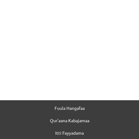
Fuula Hangafaa
Qur’aana Kabajamaa
Itti Fayyadama