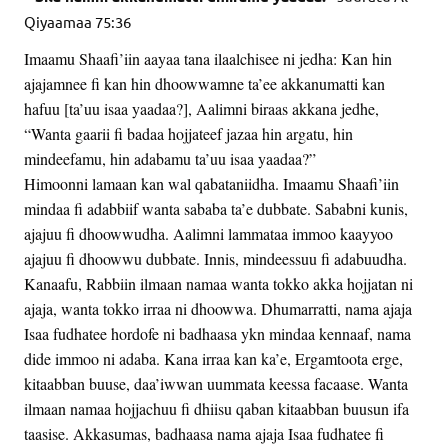
Qiyaamaa 75:36
Imaamu Shaafi’iin aayaa tana ilaalchisee ni jedha: Kan hin
ajajamnee fi kan hin dhoowwamne ta’ee akkanumatti kan
hafuu [ta’uu isaa yaadaa?], Aalimni biraas akkana jedhe,
“Wanta gaarii fi badaa hojjateef jazaa hin argatu, hin
mindeefamu, hin adabamu ta’uu isaa yaadaa?”
Himoonni lamaan kan wal qabataniidha. Imaamu Shaafi’iin
mindaa fi adabbiif wanta sababa ta’e dubbate. Sababni kunis,
ajajuu fi dhoowwudha. Aalimni lammataa immoo kaayyoo
ajajuu fi dhoowwu dubbate. Innis, mindeessuu fi adabuudha.
Kanaafu, Rabbiin ilmaan namaa wanta tokko akka hojjatan ni
ajaja, wanta tokko irraa ni dhoowwa. Dhumarratti, nama ajaja
Isaa fudhatee hordofe ni badhaasa ykn mindaa kennaaf, nama
dide immoo ni adaba. Kana irraa kan ka’e, Ergamtoota erge,
kitaabban buuse, daa’iwwan uummata keessa facaase. Wanta
ilmaan namaa hojjachuu fi dhiisu qaban kitaabban buusun ifa
taasise. Akkasumas, badhaasa nama ajaja Isaa fudhatee fi