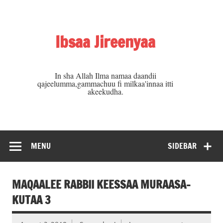
Skip
to
content
Ibsaa Jireenyaa
In sha Allah Ilma namaa daandii
qajeelumma,gammachuu fi milkaa'innaa itti
akeekudha.
MENU
SIDEBAR
MAQAALEE RABBII KEESSAA MURAASA-
KUTAA 3