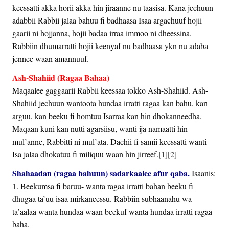
keessatti akka horii akka hin jiraanne nu taasisa. Kana jechuun
adabbii Rabbii jalaa bahuu fi badhaasa Isaa argachuuf hojii
gaarii ni hojjanna, hojii badaa irraa immoo ni dheessina.
Rabbiin dhumarratti hojii keenyaf nu badhaasa ykn nu adaba
jennee waan amannuuf.
Ash-Shahiid (Ragaa Bahaa)
Maqaalee gaggaarii Rabbii keessaa tokko Ash-Shahiid. Ash-
Shahiid jechuun wantoota hundaa irratti ragaa kan bahu, kan
arguu, kan beeku fi homtuu Isarraa kan hin dhokanneedha.
Maqaan kuni kan nutti agarsiisu, wanti ija namaatti hin
mul’anne, Rabbitti ni mul’ata. Dachii fi samii keessatti wanti
Isa jalaa dhokatuu fi miliquu waan hin jirreef.[1][2]
Shahaadan (ragaa bahuun) sadarkaalee afur qaba.
Isaanis:
1. Beekumsa fi baruu- wanta ragaa irratti bahan beeku fi
dhugaa ta’uu isaa mirkaneessu. Rabbiin subhaanahu wa
ta’aalaa wanta hundaa waan beekuf wanta hundaa irratti ragaa
baha.