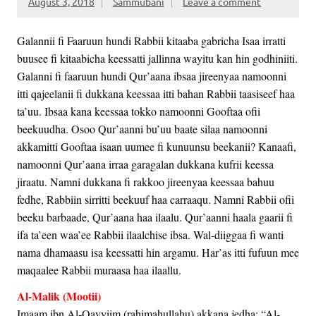
August 3, 2018
Sammubani
Leave a comment
Galannii fi Faaruun hundi Rabbii kitaaba gabricha Isaa irratti
buusee fi kitaabicha keessatti jallinna wayitu kan hin godhiniiti.
Galanni fi faaruun hundi Qur’aana ibsaa jireenyaa namoonni
itti qajeelanii fi dukkana keessaa itti bahan Rabbii taasiseef haa
ta’uu. Ibsaa kana keessaa tokko namoonni Gooftaa ofii
beekuudha. Osoo Qur’aanni bu’uu baate silaa namoonni
akkamitti Gooftaa isaan uumee fi kunuunsu beekanii? Kanaafi,
namoonni Qur’aana irraa garagalan dukkana kufrii keessa
jiraatu. Namni dukkana fi rakkoo jireenyaa keessaa bahuu
fedhe, Rabbiin sirritti beekuuf haa carraaqu. Namni Rabbii ofii
beeku barbaade, Qur’aana haa ilaalu. Qur’aanni haala gaarii fi
ifa ta’een waa’ee Rabbii ilaalchise ibsa. Wal-diiggaa fi wanti
nama dhamaasu isa keessatti hin argamu. Har’as itti fufuun mee
maqaalee Rabbii muraasa haa ilaallu.
Al-Malik (Mootii)
Imaam ibn Al-Qayyiim (rahimahullahu) akkana jedha: “Al-