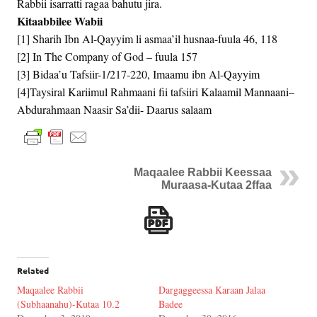
Rabbii isarratti ragaa bahutu jira.
Kitaabbilee Wabii
[1] Sharih Ibn Al-Qayyim li asmaa’il husnaa-fuula 46, 118
[2] In The Company of God – fuula 157
[3] Bidaa’u Tafsiir-1/217-220, Imaamu ibn Al-Qayyim
[4]Taysiral Kariimul Rahmaani fii tafsiiri Kalaamil Mannaani–
Abdurahmaan Naasir Sa’dii- Daarus salaam
Maqaalee Rabbii Keessaa
Muraasa-Kutaa 2ffaa
Related
Maqaalee Rabbii
Dargaggeessa Karaan Jalaa
(Subhaanahu)-Kutaa 10.2
Badee