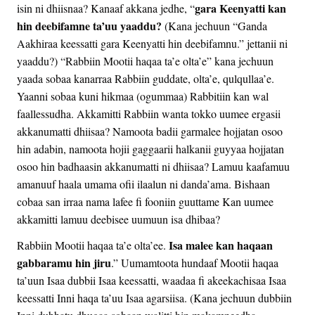
gara Keenyatti kan
isin ni dhiisnaa? Kanaaf akkana jedhe, “
hin deebifamne ta’uu yaaddu?
(Kana jechuun “Ganda
Aakhiraa keessatti gara Keenyatti hin deebifamnu.” jettanii ni
yaaddu?) “Rabbiin Mootii haqaa ta’e olta’e” kana jechuun
yaada sobaa kanarraa Rabbiin guddate, olta’e, qulqullaa’e.
Yaanni sobaa kuni hikmaa (ogummaa) Rabbitiin kan wal
faallessudha. Akkamitti Rabbiin wanta tokko uumee ergasii
akkanumatti dhiisaa? Namoota badii garmalee hojjatan osoo
hin adabin, namoota hojii gaggaarii halkanii guyyaa hojjatan
osoo hin badhaasin akkanumatti ni dhiisaa? Lamuu kaafamuu
amanuuf haala umama ofii ilaalun ni danda’ama. Bishaan
cobaa san irraa nama lafee fi fooniin guuttame Kan uumee
akkamitti lamuu deebisee uumuun isa dhibaa?
Isa malee kan haqaan
Rabbiin Mootii haqaa ta’e olta’ee.
gabbaramu hin jiru
.” Uumamtoota hundaaf Mootii haqaa
ta’uun Isaa dubbii Isaa keessatti, waadaa fi akeekachisaa Isaa
keessatti Inni haqa ta’uu Isaa agarsiisa. (Kana jechuun dubbiin