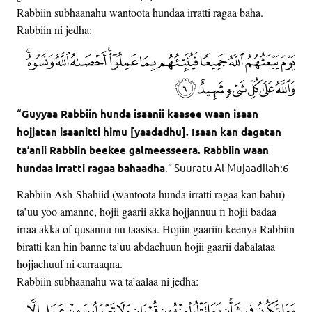
Rabbiin subhaanahu wantoota hundaa irratti ragaa baha.
Rabbiin ni jedha:
“
Guyyaa Rabbiin hunda isaanii kaasee waan isaan
hojjatan isaanitti himu [yaadadhu]. Isaan kan dagatan
ta’anii Rabbiin beekee galmeesseera. Rabbiin waan
hundaa irratti ragaa bahaadha
.” Suuratu Al-Mujaadilah:6
Rabbiin Ash-Shahiid (wantoota hunda irratti ragaa kan bahu)
ta’uu yoo amanne, hojii gaarii akka hojjannuu fi hojii badaa
irraa akka of qusannu nu taasisa. Hojiin gaariin keenya Rabbiin
biratti kan hin banne ta’uu abdachuun hojii gaarii dabalataa
hojjachuuf ni carraaqna.
Rabbiin subhaanahu wa ta’aalaa ni jedha: