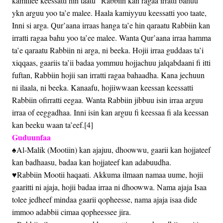
kamillee keessatti hin taatu” Rabbiin kan ragaa irratti bahuu
ykn arguu yoo ta’e malee. Haala kamiyyuu keessatti yoo taate,
Inni si arga. Qur’aana irraas hanga ta’e hin qaraatu Rabbiin kan
irratti ragaa bahu yoo ta’ee malee. Wanta Qur’aana irraa hamma
ta’e qaraatu Rabbiin ni arga, ni beeka. Hojii irraa guddaas ta’i
xiqqaas, gaariis ta’ii badaa yommuu hojjachuu jalqabdaani fi itti
fuftan, Rabbiin hojii san irratti ragaa bahaadha. Kana jechuun
ni ilaala, ni beeka. Kanaafu, hojiiwwaan keessan keessatti
Rabbiin ofirratti eegaa. Wanta Rabbiin jibbuu isin irraa arguu
irraa of eeggadhaa. Inni isin kan arguu fi keessaa fi ala keessan
kan beeku waan ta’eef.[4]
Guduunfaa
♠Al-Malik (Mootiin) kan ajajuu, dhoowwu, gaarii kan hojjateef
kan badhaasu, badaa kan hojjateef kan adabuudha.
♥Rabbiin Mootii haqaati. Akkuma ilmaan namaa uume, hojii
gaaritti ni ajaja, hojii badaa irraa ni dhoowwa. Nama ajaja Isaa
tolee jedheef mindaa gaarii qopheesse, nama ajaja isaa dide
immoo adabbii cimaa qopheessee jira.