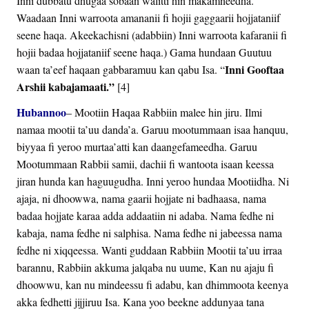
Inni dubbatu dhugaa sobaan walitti hin makamneedha.
Waadaan Inni warroota amananii fi hojii gaggaarii hojjataniif
seene haqa. Akeekachisni (adabbiin) Inni warroota kafaranii fi
hojii badaa hojjataniif seene haqa.) Gama hundaan Guutuu
Inni Gooftaa
waan ta’eef haqaan gabbaramuu kan qabu Isa. “
Arshii kabajamaati.”
[4]
Hubannoo
– Mootiin Haqaa Rabbiin malee hin jiru. Ilmi
namaa mootii ta’uu danda’a. Garuu mootummaan isaa hanquu,
biyyaa fi yeroo murtaa’atti kan daangefameedha. Garuu
Mootummaan Rabbii samii, dachii fi wantoota isaan keessa
jiran hunda kan haguugudha. Inni yeroo hundaa Mootiidha. Ni
ajaja, ni dhoowwa, nama gaarii hojjate ni badhaasa, nama
badaa hojjate karaa adda addaatiin ni adaba. Nama fedhe ni
kabaja, nama fedhe ni salphisa. Nama fedhe ni jabeessa nama
fedhe ni xiqqeessa. Wanti guddaan Rabbiin Mootii ta’uu irraa
barannu, Rabbiin akkuma jalqaba nu uume, Kan nu ajaju fi
dhoowwu, kan nu mindeessu fi adabu, kan dhimmoota keenya
akka fedhetti jijjiruu Isa. Kana yoo beekne addunyaa tana