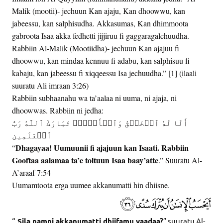
Malik (mootii)- jechuun Kan ajaju, Kan dhoowwu, kan
jabeessu, kan salphisudha. Akkasumas, Kan dhimmoota
gabroota Isaa akka fedhetti jijjiruu fi gaggaragalchuudha.
Rabbiin Al-Malik (Mootiidha)- jechuun Kan ajajuu fi
dhoowwu, kan mindaa kennuu fi adabu, kan salphisuu fi
kabaju, kan jabeessu fi xiqqeessu Isa jechuudha.” [1] (ilaali
suuratu Ali imraan 3:26)
Rabbiin subhaanahu wa ta’aalaa ni uuma, ni ajaja, ni
dhoowwas. Rabbiin ni jedha:
أَلَا لَهُ ٱلۡخَلۡقُ وَٱلۡأَمۡرُۗ تَبَارَكَ ٱللَّهُ رَبُّ
ٱلۡعَٰلَمِين
Dhagayaa! Uumuunii fi ajajuun kan Isaati. Rabbiin
“
Gooftaa aalamaa ta’e toltuun Isaa baay’atte
.” Suuratu Al-
A’araaf 7:54
Uumamtoota erga uumee akkanumatti hin dhiisne.
“
Sila namni akkanumatti dhiifamu yaadaa?
” suuratu Al-