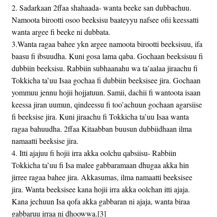
2. Sadarkaan 2ffaa shahaada- wanta beeke san dubbachuu.
Namoota birootti osoo beeksisu baateyyu nafsee ofii keessatti
wanta argee fi beeke ni dubbata.
3.Wanta ragaa bahee ykn argee namoota birootti beeksisuu, ifa
baasu fi ibsuudha. Kuni gosa lama qaba. Gochaan beeksisuu fi
dubbiin beeksisu. Rabbiin subhaanahu wa ta’aalaa jiraachu fi
Tokkicha ta’uu Isaa gochaa fi dubbiin beeksisee jira. Gochaan
yommuu jennu hojii hojjatuun. Samii, dachii fi wantoota isaan
keessa jiran uumun, qindeessu fi too’achuun gochaan agarsiise
fi beeksise jira. Kuni jiraachu fi Tokkicha ta’uu Isaa wanta
ragaa bahuudha. 2ffaa Kitaabban buusun dubbiidhaan ilma
namaatti beeksise jira.
4. Itti ajajuu fi hojii irra akka oolchu qabsiisu- Rabbiin
Tokkicha ta’uu fi Isa malee gabbaramaan dhugaa akka hin
jirree ragaa bahee jira. Akkasumas, ilma namaatti beeksisee
jira. Wanta beeksisee kana hojii irra akka oolchan itti ajaja.
Kana jechuun Isa qofa akka gabbaran ni ajaja, wanta biraa
gabbaruu irraa ni dhoowwa.[3]