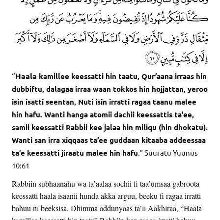
“
Haala
kamillee keessatti hin taatu, Qur’aana irraas hin
dubbiftu, dalagaa irraa waan tokkos hin hojjattan, yeroo
isin isatti seentan, Nuti isin irratti ragaa taanu malee
hin hafu. Wanti hanga atomii dachii keessattis ta’ee,
samii keessatti Rabbii kee jalaa hin miliqu (hin dhokatu).
Wanti san irra xiqqaas ta’ee guddaan kitaaba addeessaa
ta’e keessatti jiraatu malee hin hafu
.” Suuratu Yuunus
10:61
Rabbiin subhaanahu wa ta’aalaa sochii fi taa’umsaa gabroota
keessatti haala isaanii hunda akka arguu, beeku fi ragaa irratti
bahuu ni beeksisa. Dhimma addunyaas ta’ii Aakhiraa, “Haala