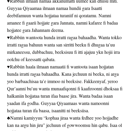
♥Rabbiin ilmaan namaa akkanumatti uumee kan dhiisu miti.
Guyyaa Qiyaamaa ilmaan namaa hundii gara Isaatti
deebifamuun wanta hojjataa turaniif ni qoratamu. Namni
amanee fi gaarii hojjate gara Jannata, namni kafaree fi badaa
hojjatee gara Jahannam deema.
♥Rabbiin wantoota hunda irratti ragaa bahaadha. Wanta tokko
irratti ragaa bahuun wanta san sirritti beeku fi dhugaa ta’uu
mirkaneessu, dubbachuu, beeksisuu fi itti ajajuu ykn hojii irra
oolchu of keessatti qabata.
♥Rabbiin haala ilmaan namaatii fi wantoota isaan hojjatan
hunda irratti ragaa bahaadha. Kana jechuun ni beeka, ni arga
yoo barbaachisaa ta’e immoo ni beeksise. Fakkeenyaf, yeroo
Qur’aanni bu’uu wanta munaafiqonni fi kaafiroonni dhoksaa fi
halkaniin hojjataa turan ifaa baase jira. Wanta badaa isaan
yaadan ifa godha. Guyyaa Qiyaamaas wanta namoonni
hojjataa turan ifa baasa, isaanitti ni beeksiisa.
♣Namni kamiyyuu “kophaa jiraa wanta fedhee yoo hojjadhe
kan na argu hin jiru” jechuun of gowwoomsu hin qabu. Isaa ol