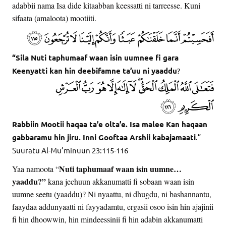
adabbii nama Isa dide kitaabban keessatti ni tarreesse. Kuni
sifaata (amaloota) mootiiti.
“Sila Nuti taphumaaf waan isin uumnee fi gara
Keenyatti kan hin deebifamne ta’uu ni yaaddu
?
Rabbiin Mootii haqaa ta’e olta’e. Isa malee Kan haqaan
gabbaramu hin jiru. Inni Gooftaa Arshii kabajamaati
.”
Suuratu Al-Mu’minuun 23:115-116
Nuti taphumaaf waan isin uumne…
Yaa namoota “
yaaddu?”
kana jechuun akkanumatti fi sobaan waan isin
uumne seetu (yaaddu)? Ni nyaattu, ni dhugdu, ni bashannantu,
faaydaa addunyaatti ni fayyadamtu, ergasii osoo isin hin ajajinii
fi hin dhoowwin, hin mindeessinii fi hin adabin akkanumatti