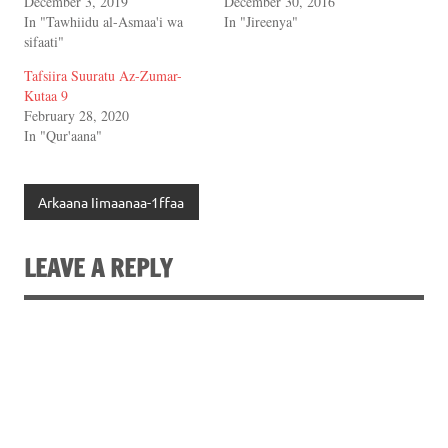
December 3, 2019
December 30, 2016
In "Tawhiidu al-Asmaa'i wa
In "Jireenya"
sifaati"
Tafsiira Suuratu Az-Zumar-
Kutaa 9
February 28, 2020
In "Qur'aana"
Arkaana Iimaanaa-1ffaa
LEAVE A REPLY