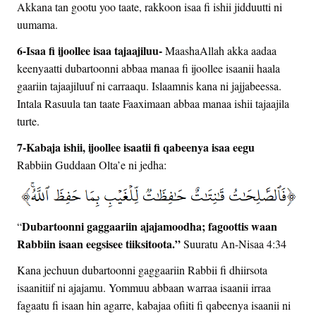
Akkana tan gootu yoo taate, rakkoon isaa fi ishii jidduutti ni
uumama.
6-Isaa fi ijoollee isaa tajaajiluu-
MaashaAllah akka aadaa
keenyaatti dubartoonni abbaa manaa fi ijoollee isaanii haala
gaariin tajaajiluuf ni carraaqu. Islaamnis kana ni jajjabeessa.
Intala Rasuula tan taate Faaximaan abbaa manaa ishii tajaajila
turte.
7-Kabaja ishii, ijoollee isaatii fi qabeenya isaa eegu
Rabbiin Guddaan Olta’e ni jedha:
Dubartoonni gaggaariin ajajamoodha; fagoottis waan
“
Rabbiin isaan eegsisee tiiksitoota.”
Suuratu An-Nisaa 4:34
Kana jechuun dubartoonni gaggaariin Rabbii fi dhiirsota
isaanitiif ni ajajamu. Yommuu abbaan warraa isaanii irraa
fagaatu fi isaan hin agarre, kabajaa ofiiti fi qabeenya isaanii ni