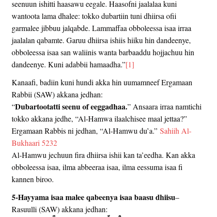
seenuun ishitti haasawu eegale. Haasofni jaalalaa kuni
wantoota lama dhalee: tokko dubartiin tuni dhiirsa ofii
garmalee jibbuu jalqabde. Lammaffaa obboleessa isaa irraa
jaalalan qabamte. Garuu dhiirsa ishiis hiiku hin dandeenye,
obboleessa isaa san waliinis wanta barbaaddu hojjachuu hin
dandeenye. Kuni adabbii hamaadha.”
[1]
Kanaafi, badiin kuni hundi akka hin uumamneef Ergamaan
Rabbii (SAW) akkana jedhan:
Dubartootatti seenu of eeggadhaa.
“
” Ansaara irraa namtichi
tokko akkana jedhe, “Al-Hamwa ilaalchisee maal jettaa?”
Ergamaan Rabbis ni jedhan, “Al-Hamwu du’a.”
Sahiih Al-
Bukhaari 5232
Al-Hamwu jechuun fira dhiirsa ishii kan ta’eedha. Kan akka
obboleessa isaa, ilma abbeeraa isaa, ilma eessuma isaa fi
kannen biroo.
5-Hayyama isaa malee qabeenya isaa baasu dhiisu
–
Rasuulli (SAW) akkana jedhan: