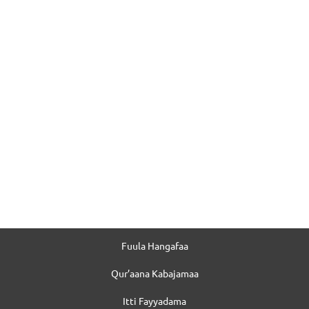
Fuula Hangafaa
Qur’aana Kabajamaa
Itti Fayyadama