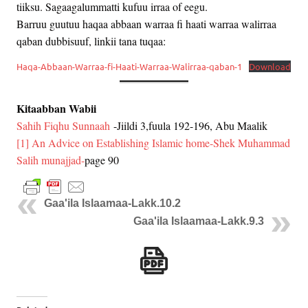
tiiksu. Sagaagalummatti kufuu irraa of eegu.
Barruu guutuu haqaa abbaan warraa fi haati warraa walirraa
qaban dubbisuuf, linkii tana tuqaa:
Haqa-Abbaan-Warraa-fi-Haati-Warraa-Walirraa-qaban-1
Download
Kitaabban Wabii
Sahih Fiqhu Sunnaah
-Jiildi 3,fuula 192-196, Abu Maalik
[1]
An Advice on Establishing Islamic home-Shek Muhammad
Salih munajjad-
page 90
Gaa'ila Islaamaa-Lakk.10.2
Gaa'ila Islaamaa-Lakk.9.3