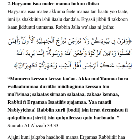
2-Hayyama isaa malee manaa bahuu dhiisu
Hayyama isaa malee akkuma feete manaa tan baatu yoo taate,
inni ija shakkiitin ishii ilaalu danda’a. Ergasii jibbii fi rakkoon
isaan jidduutti uumama. Rabbin Jalla wa’alaa ni jedha:
“Manneen keessan keessa taa’aa. Akka mul’ifannaa bara
wallaalummaa duriittis miidhaginna keessan hin
mul’isinaa; salaatas sirnaan salaataa, zakaas kennaa,
Rabbii fi Ergamaa Isaatiifis ajajamaa. Yaa maatii
Nabiyyichaa! Rabbiin xurii [badii] isin irraa deemsisuu fi
qulqullinna [sirrii] isin qulqulleessu qofa barbaada. ”
Suuratu Al-Ahzaab 33:33
Ajajni kuni jalqaba haadholii manaa Ergamaa Rabbiitiif haa