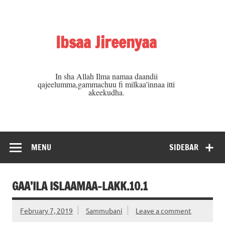
Skip
to
content
Ibsaa Jireenyaa
In sha Allah Ilma namaa daandii
qajeelumma,gammachuu fi milkaa'innaa itti
akeekudha.
MENU
SIDEBAR
GAA’ILA ISLAAMAA-LAKK.10.1
February 7, 2019
Sammubani
Leave a comment