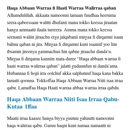
Haqa Abbaan Warraa fi Haati Warraa Walirraa qaban
Alhamdulillah, akkaata namoonni lamaan fuudhaa heeruma
seera-qabeessaan walitti dhufanii mana tokko keessa jiraatan
hanga ammaatti ilaala turreera. Amma mana tokko keessa
seenanii waliin jiraachu erga jalqabanii mirgaa fi dirqamni isaan
bahuu qaban ni jira. Mirgaa fi dirqamni kuni isaaniif yoo hin
ibsamin jireenya gammachuu hin qabne jiraachu danda’u.
Mirgaa fi dirqama kanniin mata-duree “Haqa abbaan warraa fi
haati warraa walirraa qaban” jalatti guduunfun ni danda’ama.
Hubannaa fi hojii irra oolchuf akka salphatuuf haqa kana bakka
lamatti qoonna. Tokkoffaa Haqa Abbaan Warraa Niiti isaa irraa
qabu. Lamaffaa Haqa Haati warraa abbaa warraa irraa qabdu.
Haqa Abbaan Warraa Niiti Isaa Irraa Qabu-
Kutaa 1ffaa
Maatii irraa kaasee hanga biyya guutuu gahuutti namoonni
haqa walirraa qabu. Garuu haqni kuni namaa namaatti ni