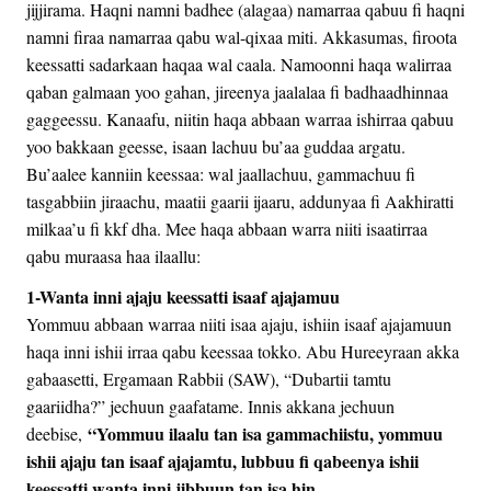
jijjirama. Haqni namni badhee (alagaa) namarraa qabuu fi haqni
namni firaa namarraa qabu wal-qixaa miti. Akkasumas, firoota
keessatti sadarkaan haqaa wal caala. Namoonni haqa walirraa
qaban galmaan yoo gahan, jireenya jaalalaa fi badhaadhinnaa
gaggeessu. Kanaafu, niitin haqa abbaan warraa ishirraa qabuu
yoo bakkaan geesse, isaan lachuu bu’aa guddaa argatu.
Bu’aalee kanniin keessaa: wal jaallachuu, gammachuu fi
tasgabbiin jiraachu, maatii gaarii ijaaru, addunyaa fi Aakhiratti
milkaa’u fi kkf dha. Mee haqa abbaan warra niiti isaatirraa
qabu muraasa haa ilaallu:
1-Wanta inni ajaju keessatti isaaf ajajamuu
Yommuu abbaan warraa niiti isaa ajaju, ishiin isaaf ajajamuun
haqa inni ishii irraa qabu keessaa tokko. Abu Hureeyraan akka
gabaasetti, Ergamaan Rabbii (SAW), “Dubartii tamtu
gaariidha?” jechuun gaafatame. Innis akkana jechuun
“Yommuu ilaalu tan isa gammachiistu, yommuu
deebise,
ishii ajaju tan isaaf ajajamtu, lubbuu fi qabeenya ishii
keessatti wanta inni jibbuun tan isa hin