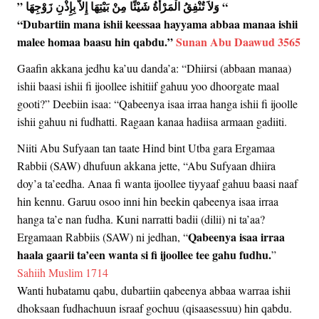
“‏ وَلاَ تُنْفِقُ الْمَرْأَةُ شَيْئًا مِنْ بَيْتِهَا إِلاَّ بِإِذْنِ زَوْجِهَا ‏”
“Dubartiin mana ishii keessaa hayyama abbaa manaa ishii
malee homaa baasu hin qabdu.”
Sunan Abu Daawud 3565
Gaafin akkana jedhu ka’uu danda’a: “Dhiirsi (abbaan manaa)
ishii baasi ishii fi ijoollee ishitiif gahuu yoo dhoorgate maal
gooti?” Deebiin isaa: “Qabeenya isaa irraa hanga ishii fi ijoolle
ishii gahuu ni fudhatti. Ragaan kanaa hadiisa armaan gadiiti.
Niiti Abu Sufyaan tan taate Hind bint Utba gara Ergamaa
Rabbii (SAW) dhufuun akkana jette, “Abu Sufyaan dhiira
doy’a ta’eedha. Anaa fi wanta ijoollee tiyyaaf gahuu baasi naaf
hin kennu. Garuu osoo inni hin beekin qabeenya isaa irraa
hanga ta’e nan fudha. Kuni narratti badii (dilii) ni ta’aa?
Qabeenya isaa irraa
Ergamaan Rabbiis (SAW) ni jedhan, “
haala gaarii ta’een wanta si fi ijoollee tee gahu fudhu.
”
Sahiih Muslim 1714
Wanti hubatamu qabu, dubartiin qabeenya abbaa warraa ishii
dhoksaan fudhachuun israaf gochuu (qisaasessuu) hin qabdu.