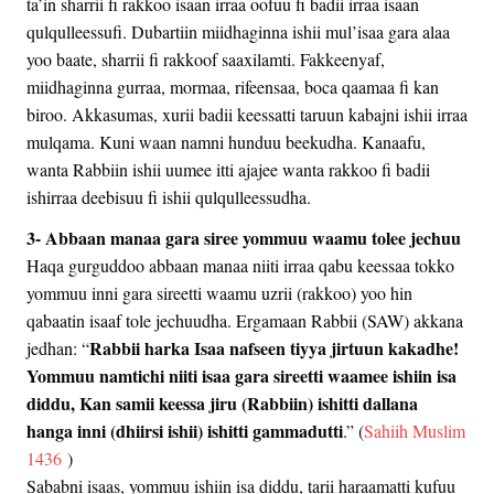
ta’in sharrii fi rakkoo isaan irraa oofuu fi badii irraa isaan
qulqulleessufi. Dubartiin miidhaginna ishii mul’isaa gara alaa
yoo baate, sharrii fi rakkoof saaxilamti. Fakkeenyaf,
miidhaginna gurraa, mormaa, rifeensaa, boca qaamaa fi kan
biroo. Akkasumas, xurii badii keessatti taruun kabajni ishii irraa
mulqama. Kuni waan namni hunduu beekudha. Kanaafu,
wanta Rabbiin ishii uumee itti ajajee wanta rakkoo fi badii
ishirraa deebisuu fi ishii qulqulleessudha.
3- Abbaan manaa gara siree yommuu waamu tolee jechuu
Haqa gurguddoo abbaan manaa niiti irraa qabu keessaa tokko
yommuu inni gara sireetti waamu uzrii (rakkoo) yoo hin
qabaatin isaaf tole jechuudha. Ergamaan Rabbii (SAW) akkana
Rabbii harka Isaa nafseen tiyya jirtuun kakadhe!
jedhan: “
Yommuu namtichi niiti isaa gara sireetti waamee ishiin isa
diddu, Kan samii keessa jiru (Rabbiin) ishitti dallana
hanga inni (dhiirsi ishii) ishitti gammadutti
.” (
Sahiih Muslim
1436
)
Sababni isaas, yommuu ishiin isa diddu, tarii haraamatti kufuu