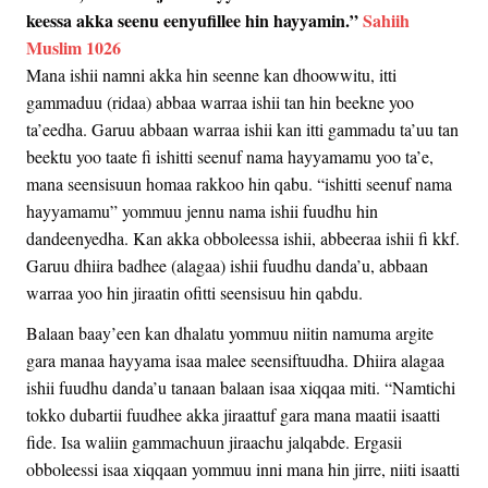
keessa akka seenu eenyufillee hin hayyamin.”
Sahiih
Muslim 1026
Mana ishii namni akka hin seenne kan dhoowwitu, itti
gammaduu (ridaa) abbaa warraa ishii tan hin beekne yoo
ta’eedha. Garuu abbaan warraa ishii kan itti gammadu ta’uu tan
beektu yoo taate fi ishitti seenuf nama hayyamamu yoo ta’e,
mana seensisuun homaa rakkoo hin qabu. “ishitti seenuf nama
hayyamamu” yommuu jennu nama ishii fuudhu hin
dandeenyedha. Kan akka obboleessa ishii, abbeeraa ishii fi kkf.
Garuu dhiira badhee (alagaa) ishii fuudhu danda’u, abbaan
warraa yoo hin jiraatin ofitti seensisuu hin qabdu.
Balaan baay’een kan dhalatu yommuu niitin namuma argite
gara manaa hayyama isaa malee seensiftuudha. Dhiira alagaa
ishii fuudhu danda’u tanaan balaan isaa xiqqaa miti. “Namtichi
tokko dubartii fuudhee akka jiraattuf gara mana maatii isaatti
fide. Isa waliin gammachuun jiraachu jalqabde. Ergasii
obboleessi isaa xiqqaan yommuu inni mana hin jirre, niiti isaatti