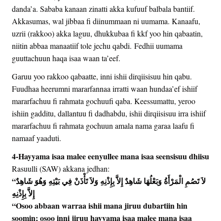
danda’a. Sababa kanaan zinatti akka kufuuf balbala bantiif.
Akkasumas, wal jibbaa fi diinummaan ni uumama. Kanaafu,
uzrii (rakkoo) akka laguu, dhukkubaa fi kkf yoo hin qabaatin,
niitin abbaa manaatiif tole jechu qabdi. Fedhii uumama
guuttachuun haqa isaa waan ta’eef.
Garuu yoo rakkoo qabaatte, inni ishii dirqiisisuu hin qabu.
Fuudhaa heerumni mararfannaa irratti waan hundaa’ef ishiif
mararfachuu fi rahmata gochuufi qaba. Keessumattu, yeroo
ishiin gadditu, dallantuu fi dadhabdu, ishii dirqiisisuu irra ishiif
mararfachuu fi rahmata gochuun amala nama garaa laafu fi
namaaf yaaduti.
4-Hayyama isaa malee eenyullee mana isaa seensisuu dhiisu
Rasuulli (SAW) akkana jedhan:
“‏ لاَ تَصُمِ الْمَرْأَةُ وَبَعْلُهَا شَاهِدٌ إِلاَّ بِإِذْنِهِ وَلاَ تَأْذَنْ فِي بَيْتِهِ وَهُوَ شَاهِدٌ
إِلاَّ بِإِذْنِهِ
“Osoo abbaan warraa ishii mana jiruu dubartiin hin
soomin; osoo inni jiruu hayyama isaa malee mana isaa