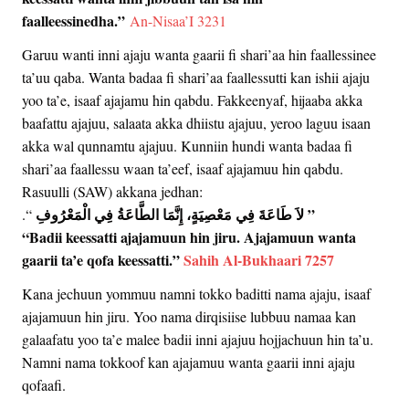
faalleessinedha.”
An-Nisaa’I 3231
Garuu wanti inni ajaju wanta gaarii fi shari’aa hin faallessinee
ta’uu qaba. Wanta badaa fi shari’aa faallessutti kan ishii ajaju
yoo ta’e, isaaf ajajamu hin qabdu. Fakkeenyaf, hijaaba akka
baafattu ajajuu, salaata akka dhiistu ajajuu, yeroo laguu isaan
akka wal qunnamtu ajajuu. Kunniin hundi wanta badaa fi
shari’aa faallessu waan ta’eef, isaaf ajajamuu hin qabdu.
Rasuulli (SAW) akkana jedhan:
‏”‏ لاَ طَاعَةَ فِي مَعْصِيَةٍ، إِنَّمَا الطَّاعَةُ فِي الْمَعْرُوفِ ‏
“‏‏.‏
“Badii keessatti ajajamuun hin jiru. Ajajamuun wanta
gaarii ta’e qofa keessatti.”
Sahih Al-Bukhaari 7257
Kana jechuun yommuu namni tokko baditti nama ajaju, isaaf
ajajamuun hin jiru. Yoo nama dirqisiise lubbuu namaa kan
galaafatu yoo ta’e malee badii inni ajajuu hojjachuun hin ta’u.
Namni nama tokkoof kan ajajamuu wanta gaarii inni ajaju
qofaafi.