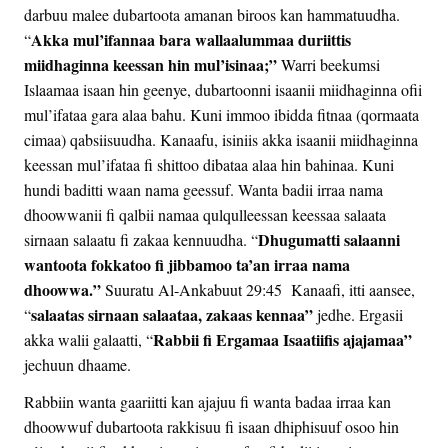
darbuu malee dubartoota amanan biroos kan hammatuudha.
Akka mul’ifannaa bara wallaalummaa duriittis
“
miidhaginna keessan hin mul’isinaa;”
Warri beekumsi
Islaamaa isaan hin geenye, dubartoonni isaanii miidhaginna ofii
mul’ifataa gara alaa bahu. Kuni immoo ibidda fitnaa (qormaata
cimaa) qabsiisuudha. Kanaafu, isiniis akka isaanii miidhaginna
keessan mul’ifataa fi shittoo dibataa alaa hin bahinaa. Kuni
hundi baditti waan nama geessuf. Wanta badii irraa nama
dhoowwanii fi qalbii namaa qulqulleessan keessaa salaata
Dhugumatti salaanni
sirnaan salaatu fi zakaa kennuudha. “
wantoota fokkatoo fi jibbamoo ta’an irraa nama
dhoowwa.”
Suuratu Al-Ankabuut 29:45 Kanaafi, itti aansee,
salaatas sirnaan salaataa, zakaas kennaa”
“
jedhe. Ergasii
Rabbii fi Ergamaa Isaatiifis ajajamaa”
akka walii galaatti, “
jechuun dhaame.
Rabbiin wanta gaariitti kan ajajuu fi wanta badaa irraa kan
dhoowwuf dubartoota rakkisuu fi isaan dhiphisuuf osoo hin