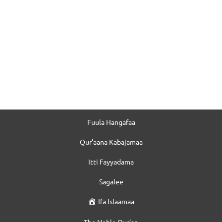
Fuula Hangafaa
Qur’aana Kabajamaa
Itti Fayyadama
Sagalee
Ifa Islaamaa
The Noble Qur’an