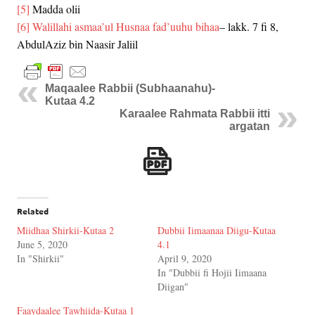
[5]
Madda olii
[6]
Walillahi asmaa’ul Husnaa fad’uuhu bihaa
– lakk. 7 fi 8,
AbdulAziz bin Naasir Jaliil
Maqaalee Rabbii (Subhaanahu)-
Kutaa 4.2
Karaalee Rahmata Rabbii itti
argatan
Related
Miidhaa Shirkii-Kutaa 2
Dubbii Iimaanaa Diigu-Kutaa
June 5, 2020
4.1
In "Shirkii"
April 9, 2020
In "Dubbii fi Hojii Iimaana
Diigan"
Faaydaalee Tawhiida-Kutaa 1