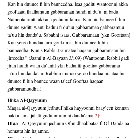
Kan hin duunee fi hin banneedha. Isaa gaditti wantoonni akka
gooftaatti ilaallamuun gabbaraman hundi ni du’u, ni badu.
Namoota irratti akkana jechuun falma: Kan hin bannee fi hin
duune gaditti wanti baduu fi du’uu gabbaramaa gabbaramuu
ta’uu hin danda’u. Sababni isaas, Gabbaramaan [ykn Gooftaan]
Kan yeroo hundaa turu gonkumaa hin duunee fi hin
banneedha. Kunis Rabbii Isa malee haqaan gabbaramaan hin
jirreedha.” (Jaami’u Al-Bayaan 3/109) (Wantoonni Rabbii gadi
jiran hundi waan du’aniif ykn badaniif gooftaa gabbaramu
ta’uu hin danda’an. Rabbiin immoo yeroo hundaa jiraataa hin
duunee fi hin bannee waan ta’eef Gooftaa haqaan
gabbaramuudha.)
Hiika Al-Qayyuum
Maqaa al-Qayyuum jedhuuf hiika hayyoonni baay’een kennan
bakka lama jalatti guduunfuun ni danda’ama
[2]
:
1ffaa
– Al-Qayyuum jechuun Ofiin dhaabbataa fi Of-Danda’aa
homattu hin hajamne.