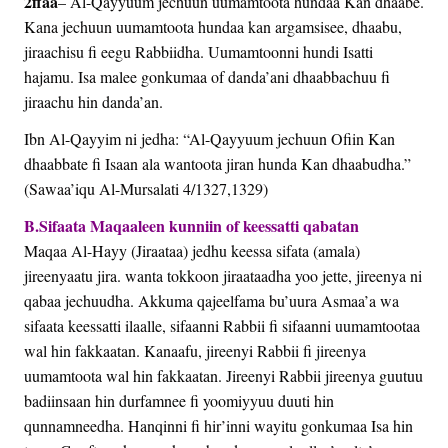
2ffaa
– Al-Qayyuum jechuun uumamtoota hundaa Kan dhaabe.
Kana jechuun uumamtoota hundaa kan argamsisee, dhaabu,
jiraachisu fi eegu Rabbiidha. Uumamtoonni hundi Isatti
hajamu. Isa malee gonkumaa of danda’ani dhaabbachuu fi
jiraachu hin danda’an.
Ibn Al-Qayyim ni jedha: “Al-Qayyuum jechuun Ofiin Kan
dhaabbate fi Isaan ala wantoota jiran hunda Kan dhaabudha.”
(Sawaa’iqu Al-Mursalati 4/1327,1329)
B.Sifaata Maqaaleen kunniin of keessatti qabatan
Maqaa Al-Hayy (Jiraataa) jedhu keessa sifata (amala)
jireenyaatu jira. wanta tokkoon jiraataadha yoo jette, jireenya ni
qabaa jechuudha. Akkuma qajeelfama bu’uura Asmaa’a wa
sifaata keessatti ilaalle, sifaanni Rabbii fi sifaanni uumamtootaa
wal hin fakkaatan. Kanaafu, jireenyi Rabbii fi jireenya
uumamtoota wal hin fakkaatan. Jireenyi Rabbii jireenya guutuu
badiinsaan hin durfamnee fi yoomiyyuu duuti hin
qunnamneedha. Hanqinni fi hir’inni wayitu gonkumaa Isa hin