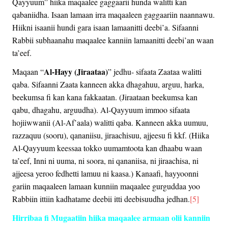
Qayyuum” hiika maqaalee gaggaarii hunda walitti kan
qabaniidha. Isaan lamaan irra maqaaleen gaggaariin naannawu.
Hiikni isaanii hundi gara isaan lamaanitti deebi’a. Sifaanni
Rabbii subhaanahu maqaalee kanniin lamaanitti deebi’an waan
ta’eef.
Al-Hayy (Jiraataa)
Maqaan “
” jedhu- sifaata Zaataa walitti
qaba. Sifaanni Zaata kanneen akka dhagahuu, arguu, harka,
beekumsa fi kan kana fakkaatan. (Jiraataan beekumsa kan
qabu, dhagahu, arguudha). Al-Qayyuum immoo sifaata
hojiiwwanii (Al-Af’aala) walitti qaba. Kanneen akka uumuu,
razzaquu (sooru), qananiisu, jiraachisuu, ajjeesu fi kkf. (Hiika
Al-Qayyuum keessaa tokko uumamtoota kan dhaabu waan
ta’eef, Inni ni uuma, ni soora, ni qananiisa, ni jiraachisa, ni
ajjeesa yeroo fedhetti lamuu ni kaasa.) Kanaafi, hayyoonni
gariin maqaaleen lamaan kunniin maqaalee gurguddaa yoo
Rabbiin ittiin kadhatame deebii itti deebisuudha jedhan.
[5]
Hirribaa fi Mugaatiin hiika maqaalee armaan olii kanniin