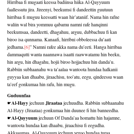
Hirribaa fi mugaati keessa badiinsa hiika Al-Qayyuum
faallessutu jira. Jireenyi, beekumsi fi dandeettin guutuun
hirribaa fi muguu keessatti waan hir’ataniif. Nama hin rafne
waliin wal bira yommuu qabamu namni rafe hanqinni
beekumsaa, dandeetti, dhagahuu, arguu, dubbachuu fi kan
biroo isa qunnama. Kanaafi, hirribni obboleessa du’aati
jedhama.
[6]
” Namni rafee akka nama du’eeti. Hanga hirribaa
dammaqutti wanta naannawa isaatti raawwatamu hin beeku,
hin argu, hin dhagahu, hojii biroo hojjachuu hin danda’u.
Rabbiin subhaanahu wa ta’aalaa wantoota hundaa halkanii
guyyaa kan dhaabu, jiraachisu, too’atu, eegu, qindeessu waan
ta’eef gonkumaa hin rafu, hin mugu.
Guduunfaa
Al-Hayy
Jiraataa
☛
jechuun
jechuudha. Rabbiin subhaanahu
Al-Hayy (Jiraataa) gonkumaa hin duunee fi hin banneedha.
Al-Qayyuum
☛
jechuun Of Danda’aa homattu hin hajamne,
wantoota hundaa kan dhaabu, jiraachisu fi eegudha.
Akkasumas, Al-Qayyuum jechuun yeroo hundaa turaa