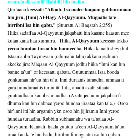
waan faallessaniif Rabbiif hin malan
Allaah, Isa malee haqaan gabbaramaan
Qur’aana keessatti “
hin jiru, [Inni] Al-Hayy Al-Qayyuum. Mugaatis ta’e
hirribni Isa hin qabu.
” (Suuratu Al-Baqarah 2:255)
Hiika sadaffaa Al-Qayyuum jalqabatti hin kaasne kaasun mee
Al-Qayyuum
kutaa kana haa xumurru. “Hiika
keessaa tokko
yeroo hundaa turaa hin bannee
dha. Hiika kanatti sheykhul
Islaama ibn Taymiyaan (rahimahullahu) akkana jechuun
akeeke jira: Maqaan Al-Qayyuum jedhu hiika “Inni kan hin
banne ta’uu” of keessatti qabata. Guutummaa Isaa booda
gonkumaa hir’uu hin ta’u. Inni duraanis turaadha, ammaa fi
gara fuunduraattis turuu itti fufa, abadii azalii sifaata
guutuudhaan kan ibsamuudha. (Azalii jechuun jalqabaa fi
dhuma kan hin qabnee yeroo hundaa jiraataa kan ta’e.) Osoo
hir’inni itti hin argamin ykn osoo hin jijjiramin Inni yeroo
hundaa turaadha. Rabbiin subhaanahu wa ta’aalaa Al-
Qayyuum. Kanaafi, haala guutuu ta’een Al-Qayyuum ta’uu
irraa kan ka’e hin badu, hirribni fi mugaatin isa hin qaban.