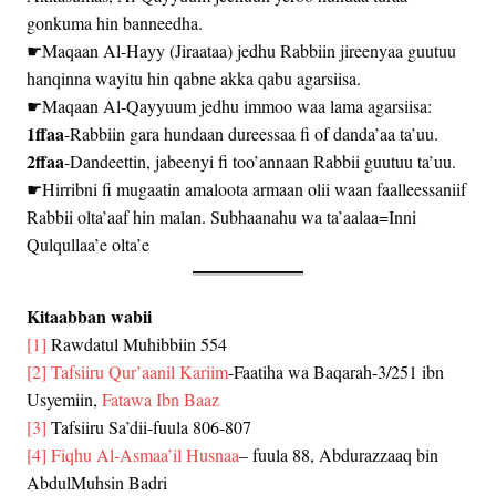
gonkuma hin banneedha.
☛Maqaan Al-Hayy (Jiraataa) jedhu Rabbiin jireenyaa guutuu
hanqinna wayitu hin qabne akka qabu agarsiisa.
☛Maqaan Al-Qayyuum jedhu immoo waa lama agarsiisa:
1ffaa
-Rabbiin gara hundaan dureessaa fi of danda’aa ta’uu.
2ffaa
-Dandeettin, jabeenyi fi too’annaan Rabbii guutuu ta’uu.
☛Hirribni fi mugaatin amaloota armaan olii waan faalleessaniif
Rabbii olta’aaf hin malan. Subhaanahu wa ta’aalaa=Inni
Qulqullaa’e olta’e
Kitaabban wabii
[1]
Rawdatul Muhibbiin 554
[2]
Tafsiiru Qur’aanil Kariim
-Faatiha wa Baqarah-3/251 ibn
Usyemiin,
Fatawa Ibn Baaz
[3]
Tafsiiru Sa’dii-fuula 806-807
[4]
Fiqhu Al-Asmaa’il Husnaa
– fuula 88, Abdurazzaaq bin
AbdulMuhsin Badri