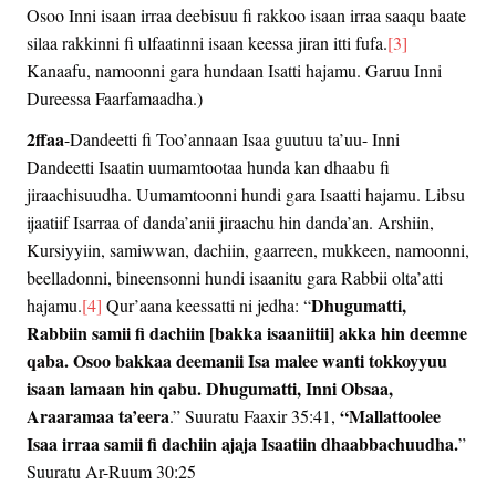
Osoo Inni isaan irraa deebisuu fi rakkoo isaan irraa saaqu baate
silaa rakkinni fi ulfaatinni isaan keessa jiran itti fufa.
[3]
Kanaafu, namoonni gara hundaan Isatti hajamu. Garuu Inni
Dureessa Faarfamaadha.)
2ffaa
-Dandeetti fi Too’annaan Isaa guutuu ta’uu- Inni
Dandeetti Isaatin uumamtootaa hunda kan dhaabu fi
jiraachisuudha. Uumamtoonni hundi gara Isaatti hajamu. Libsu
ijaatiif Isarraa of danda’anii jiraachu hin danda’an. Arshiin,
Kursiyyiin, samiwwan, dachiin, gaarreen, mukkeen, namoonni,
beelladonni, bineensonni hundi isaanitu gara Rabbii olta’atti
Dhugumatti,
hajamu.
[4]
Qur’aana keessatti ni jedha: “
Rabbiin samii fi dachiin [bakka isaaniitii] akka hin deemne
qaba. Osoo bakkaa deemanii Isa malee wanti tokkoyyuu
isaan lamaan hin qabu. Dhugumatti, Inni Obsaa,
Araaramaa ta’eera
“Mallattoolee
.” Suuratu Faaxir 35:41,
Isaa irraa samii fi dachiin ajaja Isaatiin dhaabbachuudha.
”
Suuratu Ar-Ruum 30:25