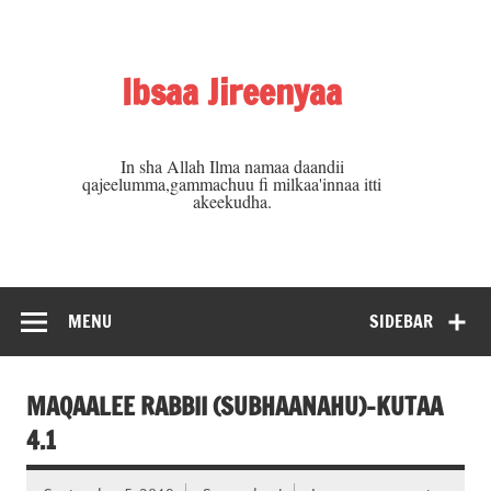
Skip
to
content
Ibsaa Jireenyaa
In sha Allah Ilma namaa daandii
qajeelumma,gammachuu fi milkaa'innaa itti
akeekudha.
MENU
SIDEBAR
MAQAALEE RABBII (SUBHAANAHU)-KUTAA
4.1