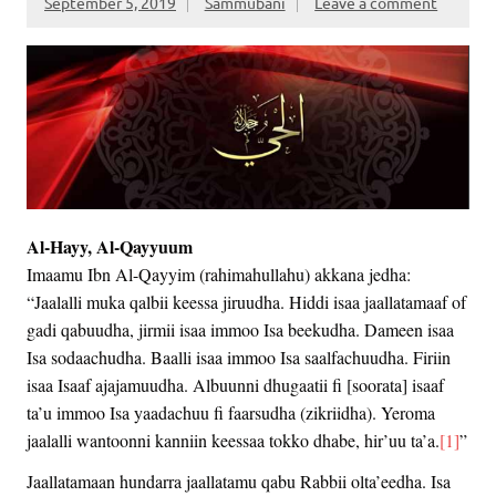
September 5, 2019
Sammubani
Leave a comment
Al-Hayy, Al-Qayyuum
Imaamu Ibn Al-Qayyim (rahimahullahu) akkana jedha:
“Jaalalli muka qalbii keessa jiruudha. Hiddi isaa jaallatamaaf of
gadi qabuudha, jirmii isaa immoo Isa beekudha. Dameen isaa
Isa sodaachudha. Baalli isaa immoo Isa saalfachuudha. Firiin
isaa Isaaf ajajamuudha. Albuunni dhugaatii fi [soorata] isaaf
ta’u immoo Isa yaadachuu fi faarsudha (zikriidha). Yeroma
jaalalli wantoonni kanniin keessaa tokko dhabe, hir’uu ta’a.
[1]
”
Jaallatamaan hundarra jaallatamu qabu Rabbii olta’eedha. Isa