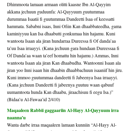
Dhimmoota lamaan armaan olitti kaasne Ibn Al-Qayyim
akkana jechuun guduunfa: Al-Qayyuum guutummaa
durummaa Isaatii fi guutummaa Dandeetti Isaa of keessatti
hammata. Sababni isaas, Inni Ofiin Kan dhaabbateedha, gama
kaminiyyuu kan Isa dhaabutti gonkumaa hin hajamu. Kuni
wantoota Isaan ala jiran hundarraa Dureessa fi Of danda’aa
ta’uu Isaa irraayyi. (Kana jechuun gara hundaan Dureessaa fi
Of Danda’aa waan ta’eef homattu hin hajamu.) Ammas, Inni
wantoota Isaan ala jiran Kan dhaabudha. Wantoonni Isaan ala
jiran yoo Inni isaan hin dhaabin dhaabbachuun isaaniif hin jiru.
Kuni immoo guutummaa dandeetti fi Jabeenya Isaa irraayyi.
(Kana jechuun Dandeetti fi jabeenya guutuu waan qabuuf
uumamtoota hunda Kan dhaabu, jiraachisuu fi eegu Isa.)”
(Bidaa’u Al-Fawaa’id 2/410)
Maqaaleen Rabbii gaggaariin Al-Hayy Al-Qayyuum irra
naanna’u
Wanta darbe irraa maqaaleen lamaan kunniin “Al-Hayy Al-