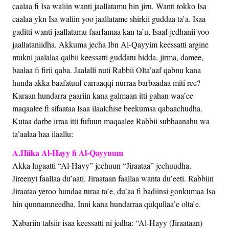
caalaa fi Isa waliin wanti jaallatamu hin jiru. Wanti tokko Isa
caalaa ykn Isa waliin yoo jaallatame shirkii guddaa ta’a. Isaa
gaditti wanti jaallatamu faarfamaa kan ta’u, Isaaf jedhanii yoo
jaallataniidha. Akkuma jecha Ibn Al-Qayyim keessatti argine
mukni jaalalaa qalbii keessatti guddatu hidda, jirma, damee,
baalaa fi firii qaba. Jaalalli nuti Rabbii Olta’aaf qabnu kana
hunda akka baafatuuf carraaqqi nurraa barbaadaa miti ree?
Karaan hundarra gaariin kana galmaan itti gahan waa’ee
maqaalee fi sifaataa Isaa ilaalchise beekumsa qabaachudha.
Kutaa darbe irraa itti fufuun maqaalee Rabbii subhaanahu wa
ta’aalaa haa ilaallu:
A.Hiika Al-Hayy fi Al-Qayyuum
Akka lugaatti “Al-Hayy” jechuun “Jiraataa” jechuudha.
Jireenyi faallaa du’aati. Jiraataan faallaa wanta du’eeti. Rabbiin
Jiraataa yeroo hundaa turaa ta’e, du’aa fi badiinsi gonkumaa Isa
hin qunnamneedha. Inni kana hundarraa qulqullaa’e olta’e.
Xabariin tafsiir isaa keessatti ni jedha: “Al-Hayy (Jiraataan)