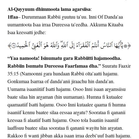
Al-Qayyuum dhimmoota lama agarsiisa
:
1ffaa
– Durummaan Rabbii guutuu ta’uu. Inni Of Danda’aa
uumamtoota Isaa irraa Dureessa ta’eedha. Akkuma Kitaaba
Isaa keessatti jedhe:
“Yaa namoota! Isinumatu gara Rabbiitti hajamoodha.
Rabbiin Isumatu Dureessa Faarfamaa dha.”
Suuratu Faaxir
35:15 (Namoonni gara hundaan Rabbii olta’aatti hajamu.
Gonkumaa Isarraa of danda’anii jiraachu hin danda’an.
Uumama isaaniitiif Isatti hajamu. Osoo Inni isaan argamsiisu
baate silaa hin argaman (hin uumaman). Humna fi kutaalee
qaamaatiif Isatti hajamu. Osoo Inni kutaalee qaama fi humna
isaaniif kennu baatee silaa eessaa argatu? Soorataa fi qananii
keessaa fi alaatiif Isatti hajamu. Osoo tola Isaatiin isaaniif
laaffisuu baatee silaa soorataa fi qananii wayitu hin argatan.
Rakkoo fi wanti jibban akka isaan irraa deebi’uuf Isatti hajamu.