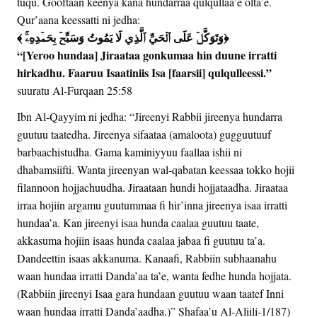
tuqu. Gooftaan keenya kana hundarraa qulqullaa’e olta’e.
Qur’aana keessatti ni jedha:
﴾ وَتَوَكَّلۡ عَلَى ٱلۡحَيِّ ٱلَّذِي لَا يَمُوتُ وَسَبِّحۡ بِحَمۡدِهِۦۚ﴿
“[Yeroo hundaa] Jiraataa gonkumaa hin duune irratti
hirkadhu. Faaruu Isaatiniis Isa [faarsii] qulqulleessi.”
suuratu Al-Furqaan 25:58
Ibn Al-Qayyim ni jedha: “Jireenyi Rabbii jireenya hundarra
guutuu taatedha. Jireenya sifaataa (amaloota) gugguutuuf
barbaachistudha. Gama kaminiyyuu faallaa ishii ni
dhabamsiifti. Wanta jireenyan wal-qabatan keessaa tokko hojii
filannoon hojjachuudha. Jiraataan hundi hojjataadha. Jiraataa
irraa hojiin argamu guutummaa fi hir’inna jireenya isaa irratti
hundaa’a. Kan jireenyi isaa hunda caalaa guutuu taate,
akkasuma hojiin isaas hunda caalaa jabaa fi guutuu ta’a.
Dandeettin isaas akkanuma. Kanaafi, Rabbiin subhaanahu
waan hundaa irratti Danda’aa ta’e, wanta fedhe hunda hojjata.
(Rabbiin jireenyi Isaa gara hundaan guutuu waan taatef Inni
waan hundaa irratti Danda’aadha.)” Shafaa’u Al-Aliili-1/187)