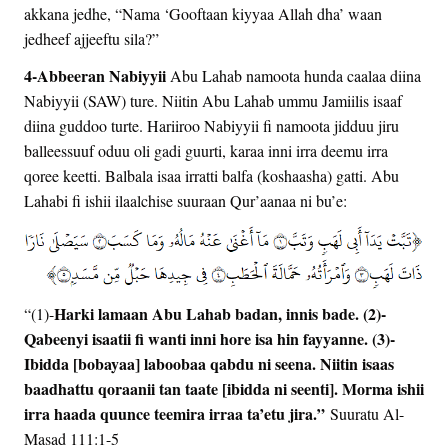
akkana jedhe, “Nama ‘Gooftaan kiyyaa Allah dha’ waan
jedheef ajjeeftu sila?”
4-Abbeeran Nabiyyii
Abu Lahab namoota hunda caalaa diina
Nabiyyii (SAW) ture. Niitin Abu Lahab ummu Jamiilis isaaf
diina guddoo turte. Hariiroo Nabiyyii fi namoota jidduu jiru
balleessuuf oduu oli gadi guurti, karaa inni irra deemu irra
qoree keetti. Balbala isaa irratti balfa (koshaasha) gatti. Abu
Lahabi fi ishii ilaalchise suuraan Qur’aanaa ni bu’e:
Harki lamaan Abu Lahab badan, innis bade. (2)-
“(1)-
Qabeenyi isaatii fi wanti inni hore isa hin fayyanne. (3)-
Ibidda [bobayaa] laboobaa qabdu ni seena. Niitin isaas
baadhattu qoraanii tan taate [ibidda ni seenti]. Morma ishii
irra haada quunce teemira irraa ta’etu jira.”
Suuratu Al-
Masad 111:1-5