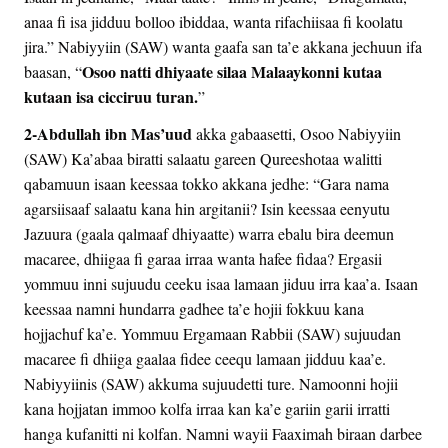
anaa fi isa jidduu bolloo ibiddaa, wanta rifachiisaa fi koolatu
jira.” Nabiyyiin (SAW) wanta gaafa san ta’e akkana jechuun ifa
Osoo natti dhiyaate silaa Malaaykonni kutaa
baasan, “
kutaan isa cicciruu turan.
”
2-Abdullah ibn Mas’uud
akka gabaasetti, Osoo Nabiyyiin
(SAW) Ka’abaa biratti salaatu gareen Qureeshotaa walitti
qabamuun isaan keessaa tokko akkana jedhe: “Gara nama
agarsiisaaf salaatu kana hin argitanii? Isin keessaa eenyutu
Jazuura (gaala qalmaaf dhiyaatte) warra ebalu bira deemun
macaree, dhiigaa fi garaa irraa wanta hafee fidaa? Ergasii
yommuu inni sujuudu ceeku isaa lamaan jiduu irra kaa’a. Isaan
keessaa namni hundarra gadhee ta’e hojii fokkuu kana
hojjachuf ka’e. Yommuu Ergamaan Rabbii (SAW) sujuudan
macaree fi dhiiga gaalaa fidee ceequ lamaan jidduu kaa’e.
Nabiyyiinis (SAW) akkuma sujuudetti ture. Namoonni hojii
kana hojjatan immoo kolfa irraa kan ka’e gariin garii irratti
hanga kufanitti ni kolfan. Namni wayii Faaximah biraan darbee