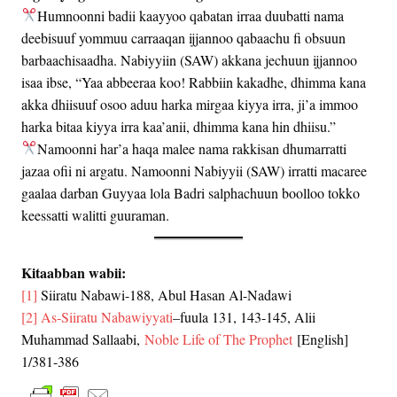
Humnoonni badii kaayyoo qabatan irraa duubatti nama
deebisuuf yommuu carraaqan ijjannoo qabaachu fi obsuun
barbaachisaadha. Nabiyyiin (SAW) akkana jechuun ijjannoo
isaa ibse, “Yaa abbeeraa koo! Rabbiin kakadhe, dhimma kana
akka dhiisuuf osoo aduu harka mirgaa kiyya irra, ji’a immoo
harka bitaa kiyya irra kaa’anii, dhimma kana hin dhiisu.”
Namoonni har’a haqa malee nama rakkisan dhumarratti
jazaa ofii ni argatu. Namoonni Nabiyyii (SAW) irratti macaree
gaalaa darban Guyyaa lola Badri salphachuun boolloo tokko
keessatti walitti guuraman.
Kitaabban wabii:
[1]
Siiratu Nabawi-188, Abul Hasan Al-Nadawi
[2]
As-Siiratu Nabawiyyati
–fuula 131, 143-145, Alii
Muhammad Sallaabi,
Noble Life of The Prophet
[English]
1/381-386