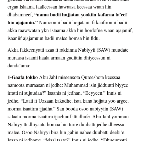
ergaa Islaama faalleessan hawaasa keessaa waan hin
“nama badii hojjataa yookiin kafaraa ta’eef
dhabamneef,
hin ajajamin.”
Namoonni badii hojjatanii fi kaafironni badii
akka raawwatan ykn Islaama akka hin hordofne waan ajajaniif,
isaaniif ajajamuun badii malee homaa hin fidu.
Akka fakkeenyatti azaa fi rakkinna Nabiyyii (SAW) muudate
muraasa isaanii haala armaan gadiitiin dhiyeessun ni
danda’ama:
1-Gaafa tokko
Abu Jahl miseensota Qureeshota keessaa
namoota muraasan ni jedhe: Muhammad isin jidduutti biyyee
irratti ni sujuudaa?” Isaanis ni jedhan, “Eeyyeen.” Innis ni
jedhe, “Laati fi Uzzaan kakadhe, isaa kana hojjatu yoo argee,
morma isaatirra ijjadha.” San booda osoo nabiyyiin (SAW)
salaatu morma isaatirra ijjachuuf itti dhufe. Abu Jahl yommuu
Nabiyyitti dhiyaatu homaa hin turre duubatti jedhe dheessu
malee. Osoo Nabiyyi bira hin gahin nahee duubatti deebi’e.
Isaan ni jedhame, “Maal taate?” Innis ni jedhe, “Dhugumatti,