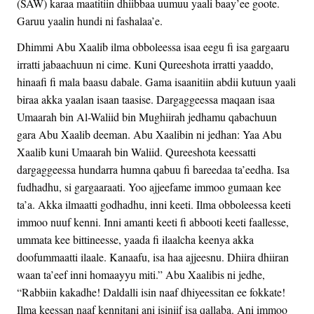
(SAW) karaa maatitiin dhiibbaa uumuu yaali baay’ee goote.
Garuu yaalin hundi ni fashalaa’e.
Dhimmi Abu Xaalib ilma obboleessa isaa eegu fi isa gargaaru
irratti jabaachuun ni cime. Kuni Qureeshota irratti yaaddo,
hinaafi fi mala baasu dabale. Gama isaanitiin abdii kutuun yaali
biraa akka yaalan isaan taasise. Dargaggeessa maqaan isaa
Umaarah bin Al-Waliid bin Mughiirah jedhamu qabachuun
gara Abu Xaalib deeman. Abu Xaalibin ni jedhan: Yaa Abu
Xaalib kuni Umaarah bin Waliid. Qureeshota keessatti
dargaggeessa hundarra humna qabuu fi bareedaa ta’eedha. Isa
fudhadhu, si gargaaraati. Yoo ajjeefame immoo gumaan kee
ta’a. Akka ilmaatti godhadhu, inni keeti. Ilma obboleessa keeti
immoo nuuf kenni. Inni amanti keeti fi abbooti keeti faallesse,
ummata kee bittineesse, yaada fi ilaalcha keenya akka
doofummaatti ilaale. Kanaafu, isa haa ajjeesnu. Dhiira dhiiran
waan ta’eef inni homaayyu miti.” Abu Xaalibis ni jedhe,
“Rabbiin kakadhe! Daldalli isin naaf dhiyeessitan ee fokkate!
Ilma keessan naaf kennitani ani isiniif isa qallaba. Ani immoo