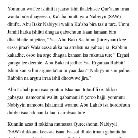
Yommuu waa’ee ishiitii fi jaarsa ishii ilaalchisee Qur’aana irraa
wanta bu’e dhageessu, Ka’aba biratti gara Nabiyyii (SAW)
dhufte. Abu Bakr Nabiyyii waliin Ka’aba bira taa’u ture. Umm
Jamiil harka ishiitti dhagaa qabachuun isaan lamaan bira
dhaabbatte ni jettee, “Yaa Abu Bakr Saahibni (hiriyyaan) kee
eessa jiraa? Walaleesse akka na arrabsu na gahee jira. Rabbiin
kakadhe, osoo isa arge dhagaa kanaan isa rukutaa ture.” Ergasi
garagaltee deemte. Abu Bakr ni jedhe: Yaa Ergamaa Rabbii!
Ishiin kan si hin argine ta’uu ni yaaddaa?” Nabiyyiinis ni jedhe:
Rabbiin na arguu irraa ishii dhoowwe jira.”
Abu Lahab jiruu isaa guutuu Islaaman loluuf fixe. Iddoo
gabayaa, namoonni walitti qabamanii fi yeroo hajjii yommuu
Nabiyyin namoota Islaamatti waamu Abu Lahab isa hordofuun
dubbii isaa addaan kutaa fi arrabsaa ture.
Kunniin azaa fi rakkina muraasaa Qureeshonni Nabiyyii
(SAW) dukkana keessaa isaan baasuf dhufe irraan gahaniidha.