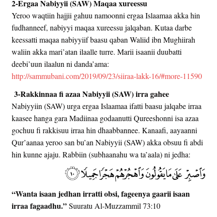
2-Ergaa Nabiyyii (SAW) Maqaa xureessu
Yeroo waqtiin hajjii gahuu namoonni ergaa Islaamaa akka hin
fudhanneef, nabiyyi maqaa xureessu jalqaban. Kutaa darbe
keessatti maqaa nabiyyiif baasu qaban Waliid ibn Mughiirah
waliin akka mari’atan ilaalle turre. Marii isaanii duubatti
deebi’uun ilaalun ni danda’ama:
http://sammubani.com/2019/09/23/siiraa-lakk-16/#more-11590
3-Rakkinnaa fi azaa Nabiyyii (SAW) irra gahee
Nabiyyiin (SAW) urga ergaa Islaamaa ifatti baasu jalqabe irraa
kaasee hanga gara Madiinaa godaanutti Qureeshonni isa azaa
gochuu fi rakkisuu irraa hin dhaabbannee. Kanaafi, aayaanni
Qur’aanaa yeroo san bu’an Nabiyyii (SAW) akka obsuu fi abdi
hin kunne ajaju. Rabbiin (subhaanahu wa ta’aala) ni jedha:
“Wanta isaan jedhan irratti obsi, fageenya gaarii isaan
irraa fagaadhu.”
Suuratu Al-Muzzammil 73:10