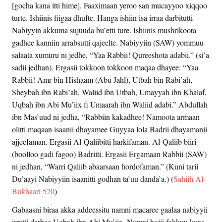
[gocha kana itti hime]. Faaximaan yeroo san mucayyoo xiqqoo
turte. Ishiinis fiigaa dhufte. Hanga ishiin isa irraa darbitutti
Nabiyyin akkuma sujuuda bu’etti ture. Ishiinis mushrikoota
gadhee kanniin arrabsutti qajeelte. Nabiyyiin (SAW) yommuu
salaata xumuru ni jedhe, “Yaa Rabbii! Qureeshota adabii.” (si’a
sadii jedhan). Ergasii tokkoon tokkoon maqaa dhayee: “Yaa
Rabbii! Amr bin Hishaam (Abu Jahl), Utbah bin Rabi’ah,
Sheybah ibn Rabi’ah, Waliid ibn Utbah, Umayyah ibn Khalaf,
Uqbah ibn Abi Mu’iix fi Umaarah ibn Waliid adabi.” Abdullah
ibn Mas’uud ni jedha, “Rabbiin kakadhee! Namoota armaan
olitti maqaan isaanii dhayamee Guyyaa lola Badrii dhayamanii
ajjeefaman. Ergasii Al-Qaliibitti harkifaman. Al-Qaliib biiri
(boolloo gadi fagoo) Badriiti. Ergasii Ergamaan Rabbii (SAW)
ni jedhan, “Warri Qaliib abaarsaan hordofaman.” (Kuni tarii
Du’aayi Nabiyyiin isaanitti godhan ta’uu danda’a.) (
Sahiih Al-
Bukhaari 520
)
Gabaasni biraa akka addeessitu namni macaree gaalaa nabiyyii
irratti darbee Uqbah ibn Abi Mu’iix. Namni hojii fokkuu kana