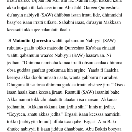
akka hojjatu itti kakaase immo Abu Jahl. Gareen Qureeshota
du’aayin nabiyyii (SAW) dhiibbaa isaan irratti fide, dhimmichi
baay’ee isaan irratti ulfaate. Sababni isaas, du’aayin Makkaan
keessatti akka qeebalamtutti ilaalu.
3-Matootin Qureesha
walitti qabamuun Nabiyyii (SAW)
rukutuu- gaafa tokko matootin Qureeshaa Ka’abaa cinaatti
walitti qabamuun waa’ee Nabiyyii (SAW) haasawan. Ni
jedhan, “Dhimma namticha kanaa irratti obsuu caalaa dhimma
obsa guddaa gaafatu gonkumaa hin argine. Yaada fi ilaalcha
keenya akka doofummaati ilaale, wanta gabbarru ni arrabse.
Dhugumatti isa irraa dhimma guddaa irratti obsinee jirra.” Osoo
isaan haala kana keessa jiranu, Rasuulli (SAW) isaanitti bahe.
Akka namni tokkichi utaalutti utaalani isa marsan. Akkanas
jedhaniin, “Akkana akkana kan jedhu sihi.” Innis ni jedhe,
“Eeyyeen, anatu akkas jedha.” Ergasii isaan keessaa namtichi
tokko [nabiyyiin loluuf] uffata isaa qabe. Ergasii Abu Bakr
dhufee nabiyyii fi isaan jidduu dhaabbate. Abu Bakris booyaa