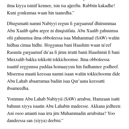
ilma kiyya isiniif kennee, isin isa ajjeeftu. Rabbiin kakadhe!
Kuni gonkumaa waan hin taanedha.”
Dhugumatti namni Nabiyyi eeguu fi gargaaruuf dhiirummaa
Abu Xaalib qabu argee ni dinqisiifata. Abu Xaalib gahuumsa
ofii gahuumsa ilma obboleessa isaa Muhammad (SAW) waliin
hidhaa cimaa hidhe. Hogganaa bani Haashim waan ta’eef
Rasuula gargaaruuf du’aa fi jiruu irratti banii Haashimii fi bani
Muxxalib bakka tokkotti tokkichoomse. Ilma obboleessa
isaatiif eeggumsa guddaa homaayyuu hin fudhannee godheef.
Miseensa maatii keessaa namni isaan waliin tokkichoomu dide
Abu Lahab abaarramaa badiin isaa Qur’aana keessatti
ibsameedha.
Yommuu Abu Lahab Nabiyyii (SAW) arrabsu, Hamzaan isatti
bahuun xiyya isaatin Abu Lahabin madeesse. Akkana jedheen:
Ani osoo amanti isaa irra jiru Muhammadin arrabsitaa? Yoo
dandeessa san (xiyya) deebisi.”