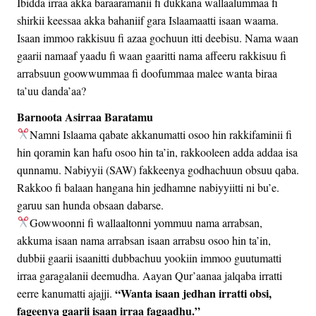
Ibidda irraa akka baraaramanii fi dukkana wallaalummaa fi
shirkii keessaa akka bahaniif gara Islaamaatti isaan waama.
Isaan immoo rakkisuu fi azaa gochuun itti deebisu. Nama waan
gaarii namaaf yaadu fi waan gaaritti nama affeeru rakkisuu fi
arrabsuun goowwummaa fi doofummaa malee wanta biraa
ta’uu danda’aa?
Barnoota Asirraa Baratamu
Namni Islaama qabate akkanumatti osoo hin rakkifaminii fi
hin qoramin kan hafu osoo hin ta’in, rakkooleen adda addaa isa
qunnamu. Nabiyyii (SAW) fakkeenya godhachuun obsuu qaba.
Rakkoo fi balaan hangana hin jedhamne nabiyyiitti ni bu’e.
garuu san hunda obsaan dabarse.
Gowwoonni fi wallaaltonni yommuu nama arrabsan,
akkuma isaan nama arrabsan isaan arrabsu osoo hin ta’in,
dubbii gaarii isaanitti dubbachuu yookiin immoo guutumatti
irraa garagalanii deemudha. Aayan Qur’aanaa jalqaba irratti
“Wanta isaan jedhan irratti obsi,
eerre kanumatti ajajji.
fageenya gaarii isaan irraa fagaadhu.”