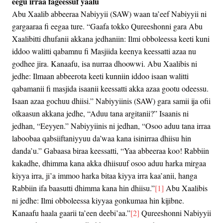
eegu irraa fageessuf yaalu
Abu Xaalib abbeeraa Nabiyyii (SAW) waan ta’eef Nabiyyii ni
gargaaraa fi eegaa ture. “Gaafa tokko Qureeshonni gara Abu
Xaalibitti dhufanii akkana jedhaniin: Ilmi obboleessa keeti kuni
iddoo walitti qabamnu fi Masjiida keenya keessatti azaa nu
godhee jira. Kanaafu, isa nurraa dhoowwi. Abu Xaalibis ni
jedhe: Ilmaan abbeerota keeti kunniin iddoo isaan walitti
qabamanii fi masjida isaanii keessatti akka azaa gootu odeessu.
Isaan azaa gochuu dhiisi.” Nabiyyiinis (SAW) gara samii ija ofii
olkaasun akkana jedhe, “Aduu tana argitanii?” Isaanis ni
jedhan, “Eeyyen.” Nabiyyiinis ni jedhan, “Osoo aduu tana irraa
laboobaa qabsiiftaniyyuu da’waa kana isinirraa dhiisu hin
danda’u.” Gabaasa biraa keessatti, “Yaa abbeeraa koo! Rabbiin
kakadhe, dhimma kana akka dhiisuuf osoo aduu harka mirgaa
kiyya irra, ji’a immoo harka bitaa kiyya irra kaa’anii, hanga
Rabbiin ifa baasutti dhimma kana hin dhiisu.”
[1]
Abu Xaalibis
ni jedhe: Ilmi obboleessa kiyyaa gonkumaa hin kijibne.
Kanaafu haala gaarii ta’een deebi’aa.”
[2]
Qureeshonni Nabiyyii