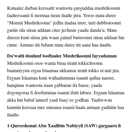
Kutaalee darban keessatti wantoota gurguddaa mushrikoonni
faalleessanii fi mormaa turan ilaalle jirra. Yeroo mata-duree
“Mormii Mushrikootaa” jedhu ilaalaa turre, tarii dubbistoonni
gariin sila siiran addaan citee jechuun yaadu danda’u. Mata-
dureen kuni siiraa jala waan galuuf barnoonni siiraa addaan hin
cinne. Ammas itti fufuun mata duree itti aanu haa ilaallu.
Da’watti duuluuf tooftaalee Mushrikoonni fayyadaman
Mushrikoonni osoo wanta biraa irratti tokkichoomu
baataniyyuu ergaa Islaamaa ukkamsu irratti tokko ta’anii jiru.
Ergaan Islaamaa kuni wallaalummaa isaanii qullaa taasise,
hanqinna wantoota isaan gabbaran ifa baase, yaada
dogongoraa fi doofummaa isaanii ifatti labsee. Ergaan Islaamaa
akka hin babal’anneef yaali baay’ee godhan. Yaaliwwan
kanniin keessaa mee muraasa isaanii haala armaan gadiitiin haa
ilaallu:
1-Qureeshonni Abu Xaalibin Nabiyyii (SAW) gargaaru fi