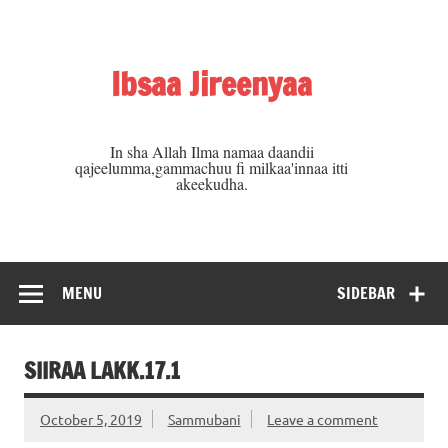
Skip
to
content
Ibsaa Jireenyaa
In sha Allah Ilma namaa daandii
qajeelumma,gammachuu fi milkaa'innaa itti
akeekudha.
MENU
SIDEBAR
SIIRAA LAKK.17.1
October 5, 2019
Sammubani
Leave a comment