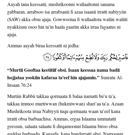
Aayah tana keessatti, mushrikoonni wallaaltonni sanama
gabbaran, arrabsoo isa arrabsanii fi azaa isaanii irratti nabiyyiin
(SAW) akka obsu ajaja. Gowwootaa fi wallaaltota waliin walitti
nyakkisuu osoo hin ta’in haala gaariin akka irraa fagaatus ni
ajaja.
Ammas aayah biraa keessatti ni jedha:
“Murtii Gooftaa keetitiif obsi. Isaan keessaa nama badii
hojjataa yookiin kafaraa ta’eef hin ajajamin.”
Suuratu Al-
Insaan 76:24
Murtiin Rabbii takkaa qormaata fi balaa namatti bu’u ta’a,
takkaa immoo murtiwwan (hukmiwwan) shari’aa ta’a. Azaan
Mushrikoota irraa Nabiyyii tuqu qormaata waan ta’eef kana
irratti obsa barbaachisa. Ammas, ergaa Islaama ummatatti
geessun, salaata salaatu fi dirqamoonni Islaama biroo obsa
guddaa barbaadu. Kanaafu, kana hundarratti obsi. Namoonni