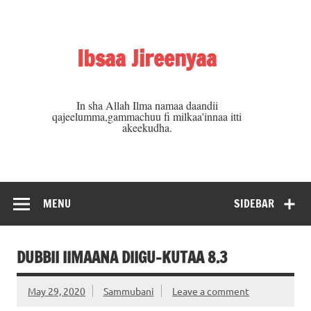
Skip
to
content
Ibsaa Jireenyaa
In sha Allah Ilma namaa daandii
qajeelumma,gammachuu fi milkaa'innaa itti
akeekudha.
MENU
SIDEBAR
DUBBII IIMAANA DIIGU-KUTAA 8.3
May 29, 2020
Sammubani
Leave a comment