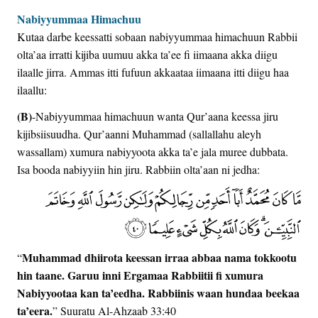
Nabiyyummaa Himachuu
Kutaa darbe keessatti sobaan nabiyyummaa himachuun Rabbii
olta’aa irratti kijiba uumuu akka ta’ee fi iimaana akka diigu
ilaalle jirra. Ammas itti fufuun akkaataa iimaana itti diigu haa
ilaallu:
(B)
-Nabiyyummaa himachuun wanta Qur’aana keessa jiru
kijibsiisuudha. Qur’aanni Muhammad (sallallahu aleyh
wassallam) xumura nabiyyoota akka ta’e jala muree dubbata.
Isa booda nabiyyiin hin jiru. Rabbiin olta’aan ni jedha:
Muhammad dhiirota keessan irraa abbaa nama tokkootu
“
hin taane. Garuu inni Ergamaa Rabbiitii fi xumura
Nabiyyootaa kan ta’eedha. Rabbiinis waan hundaa beekaa
ta’eera.
” Suuratu Al-Ahzaab 33:40