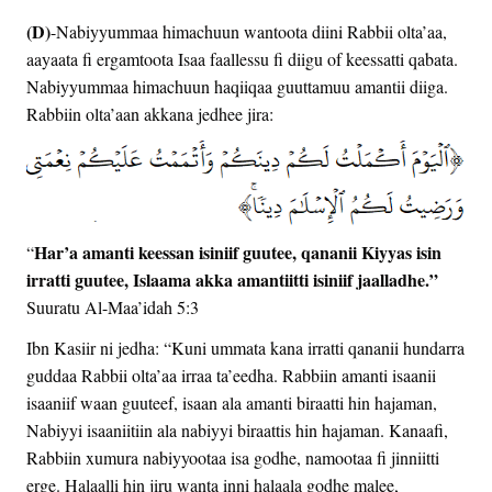
(D)
-Nabiyyummaa himachuun wantoota diini Rabbii olta’aa,
aayaata fi ergamtoota Isaa faallessu fi diigu of keessatti qabata.
Nabiyyummaa himachuun haqiiqaa guuttamuu amantii diiga.
Rabbiin olta’aan akkana jedhee jira:
Har’a amanti keessan isiniif guutee, qananii Kiyyas isin
“
irratti guutee, Islaama akka amantiitti isiniif jaalladhe.”
Suuratu Al-Maa’idah 5:3
Ibn Kasiir ni jedha: “Kuni ummata kana irratti qananii hundarra
guddaa Rabbii olta’aa irraa ta’eedha. Rabbiin amanti isaanii
isaaniif waan guuteef, isaan ala amanti biraatti hin hajaman,
Nabiyyi isaaniitiin ala nabiyyi biraattis hin hajaman. Kanaafi,
Rabbiin xumura nabiyyootaa isa godhe, namootaa fi jinniitti
erge. Halaalli hin jiru wanta inni halaala godhe malee,