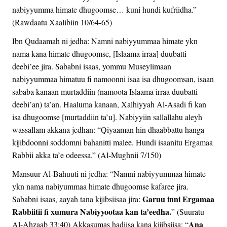
nabiyyumma himate dhugoomse… kuni hundi kufriidha.”
(Rawdaatu Xaalibiin 10/64-65)
Ibn Qudaamah ni jedha: Namni nabiyyummaa himate ykn
nama kana himate dhugoomse, [Islaama irraa] duubatti
deebi’ee jira. Sababni isaas, yommu Museylimaan
nabiyyummaa himatuu fi namoonni isaa isa dhugoomsan, isaan
sababa kanaan murtaddiin (namoota Islaama irraa duubatti
deebi’an) ta’an. Haaluma kanaan, Xalhiyyah Al-Asadi fi kan
isa dhugoomse [murtaddiin ta’u]. Nabiyyiin sallallahu aleyh
wassallam akkana jedhan: “Qiyaaman hin dhaabbattu hanga
kijibdoonni soddomni bahanitti malee. Hundi isaanitu Ergamaa
Rabbii akka ta’e odeessa.” (Al-Mughnii 7/150)
Mansuur Al-Bahuuti ni jedha: “Namni nabiyyummaa himate
ykn nama nabiyummaa himate dhugoomse kafaree jira.
Garuu inni Ergamaa
Sababni isaas, aayah tana kijibsiisaa jira:
Rabbiitii fi xumura Nabiyyootaa kan ta’eedha.
” (Suuratu
Ana
Al-Ahzaab 33:40) Akkasumas hadiisa kana kijibsiisa: “