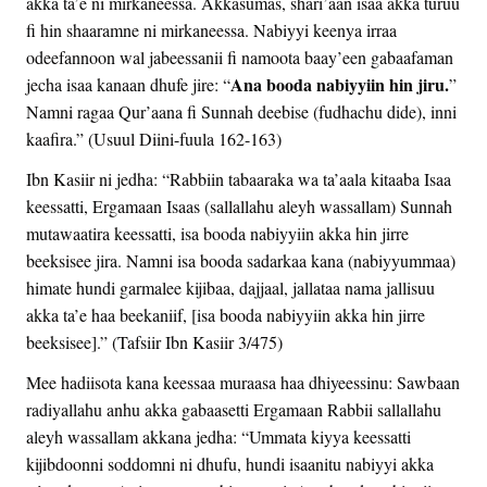
akka ta’e ni mirkaneessa. Akkasumas, shari’aan isaa akka turuu
fi hin shaaramne ni mirkaneessa. Nabiyyi keenya irraa
odeefannoon wal jabeessanii fi namoota baay’een gabaafaman
Ana booda nabiyyiin hin jiru.
jecha isaa kanaan dhufe jire: “
”
Namni ragaa Qur’aana fi Sunnah deebise (fudhachu dide), inni
kaafira.” (Usuul Diini-fuula 162-163)
Ibn Kasiir ni jedha: “Rabbiin tabaaraka wa ta’aala kitaaba Isaa
keessatti, Ergamaan Isaas (sallallahu aleyh wassallam) Sunnah
mutawaatira keessatti, isa booda nabiyyiin akka hin jirre
beeksisee jira. Namni isa booda sadarkaa kana (nabiyyummaa)
himate hundi garmalee kijibaa, dajjaal, jallataa nama jallisuu
akka ta’e haa beekaniif, [isa booda nabiyyiin akka hin jirre
beeksisee].” (Tafsiir Ibn Kasiir 3/475)
Mee hadiisota kana keessaa muraasa haa dhiyeessinu: Sawbaan
radiyallahu anhu akka gabaasetti Ergamaan Rabbii sallallahu
aleyh wassallam akkana jedha: “Ummata kiyya keessatti
kijibdoonni soddomni ni dhufu, hundi isaanitu nabiyyi akka