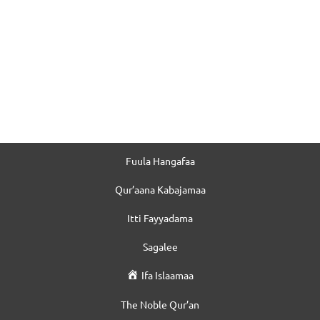
Fuula Hangafaa
Qur’aana Kabajamaa
Itti Fayyadama
Sagalee
Ifa Islaamaa
The Noble Qur’an