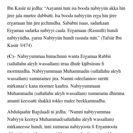
Ibn Kasiir ni jedha: “Aayanni tuni isa booda nabiyyiin akka hin
jirre jala murtee dubbatti. Isa booda nabiyyiin erga hin jirre
ergamaan hin jiru jechuudha. Sababni isaas, sadarkaan
Ergamaa sadarka nabiyyi caala. Ergamaan (Rasuulli) hundi
nabiyyiidha, garuu Nabiyyiin hundi rasuula miti.” (Tafsiir Ibn
Kasiir 3/474)
(C)
– Nabiyyummaa himachuun wanta Ergamaa Rabbii
(sallallahu aleyh wassallam) irraa dhufe kijibsiisuu fi
mormuudha. Nabiyyummaan Muhammadin (sallallahu aleyh
wassallam) xumuramee jira. Namni odeefannoo sirritti
mirkanaa’e kana mormee kaafira. Nabiyyummaan
Muhammadin (sallallahu aleyh wassallam) xumuramu dhimma
amanti keessatti shakkii tokko malee beekkamuudha.
Abdulqaahir Bagdaadi ni jedha: “Namni nabiyyummaa
Nabiyyii keenya Muhammad(sallallahu aleyh wassallam)
mirkaneesse hundi, inni xumuraa nabiyyoota fi Ergamtoota