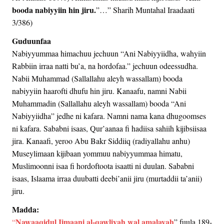
booda nabiyyiin hin jiru.
”…” Sharih Muntahal Iraadaati
3/386)
Guduunfaa
Nabiyyummaa himachuu jechuun “Ani Nabiyyiidha, wahyiin
Rabbiin irraa natti bu’a, na hordofaa.” jechuun odeessudha.
Nabii Muhammad (Sallallahu aleyh wassallam) booda
nabiyyiin haarofti dhufu hin jiru. Kanaafu, namni Nabii
Muhammadin (Sallallahu aleyh wassallam) booda “Ani
Nabiyyiidha” jedhe ni kafara. Namni nama kana dhugoomses
ni kafara. Sababni isaas, Qur’aanaa fi hadiisa sahiih kijibsiisaa
jira. Kanaafi, yeroo Abu Bakr Siddiiq (radiyallahu anhu)
Museylimaan kijibaan yommuu nabiyyummaa himatu,
Muslimoonni isaa fi hordoftoota isaatti ni duulan. Sababni
isaas, Islaama irraa duubatti deebi’anii jiru (murtaddii ta’anii)
jiru.
Madda:
Nawaaqidul Iimaani al-qawliyah wal amalayah
“
” fuula 189-