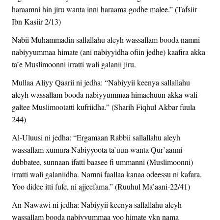
haraamni hin jiru wanta inni haraama godhe malee.” (Tafsiir
Ibn Kasiir 2/13)
Nabii Muhammadin sallallahu aleyh wassallam booda namni
nabiyyummaa himate (ani nabiyyidha ofiin jedhe) kaafira akka
ta’e Muslimoonni irratti wali galanii jiru.
Mullaa Aliyy Qaarii ni jedha: “Nabiyyii keenya sallallahu
aleyh wassallam booda nabiyyummaa himachuun akka wali
galtee Muslimootatti kufriidha.” (Sharih Fiqhul Akbar fuula
244)
Al-Uluusi ni jedha: “Ergamaan Rabbii sallallahu aleyh
wassallam xumura Nabiyyoota ta’uun wanta Qur’aanni
dubbatee, sunnaan ifatti baasee fi ummanni (Muslimoonni)
irratti wali galaniidha. Namni faallaa kanaa odeessu ni kafara.
Yoo didee itti fufe, ni ajjeefama.” (Ruuhul Ma’aani-22/41)
An-Nawawi ni jedha: Nabiyyii keenya sallallahu aleyh
wassallam booda nabiyyummaa yoo himate ykn nama