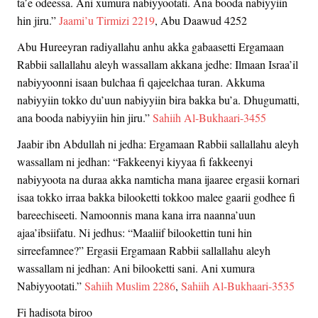
ta’e odeessa. Ani xumura nabiyyootati. Ana booda nabiyyiin
hin jiru.”
Jaami’u Tirmizi 2219
, Abu Daawud 4252
Abu Hureeyran radiyallahu anhu akka gabaasetti Ergamaan
Rabbii sallallahu aleyh wassallam akkana jedhe: Ilmaan Israa’il
nabiyyoonni isaan bulchaa fi qajeelchaa turan. Akkuma
nabiyyiin tokko du’uun nabiyyiin bira bakka bu’a. Dhugumatti,
ana booda nabiyyiin hin jiru.”
Sahiih Al-Bukhaari-3455
Jaabir ibn Abdullah ni jedha: Ergamaan Rabbii sallallahu aleyh
wassallam ni jedhan: “Fakkeenyi kiyyaa fi fakkeenyi
nabiyyoota na duraa akka namticha mana ijaaree ergasii kornari
isaa tokko irraa bakka bilooketti tokkoo malee gaarii godhee fi
bareechiseeti. Namoonnis mana kana irra naanna’uun
ajaa’ibsiifatu. Ni jedhus: “Maaliif bilookettin tuni hin
sirreefamnee?” Ergasii Ergamaan Rabbii sallallahu aleyh
wassallam ni jedhan: Ani bilooketti sani. Ani xumura
Nabiyyootati.”
Sahiih Muslim 2286
,
Sahiih Al-Bukhaari-3535
Fi hadisota biroo