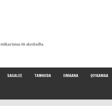
ilkaa'innaa itti akeekudha.
SAGALEE
TAWHIIDA
IIMAANA
QIYAAMAA