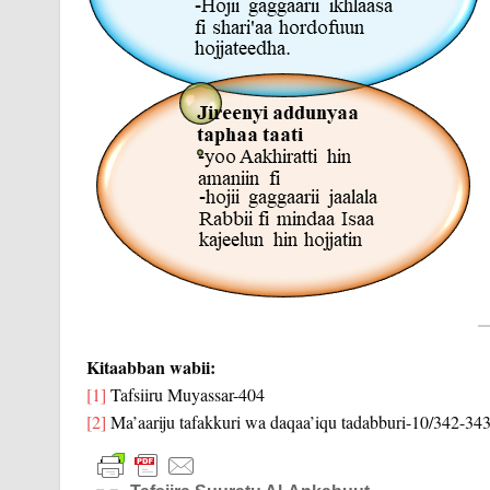
Kitaabban wabii:
[1]
Tafsiiru Muyassar-404
[2]
Ma’aariju tafakkuri wa daqaa’iqu tadabburi-10/342-343