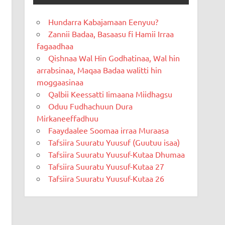
Hundarra Kabajamaan Eenyuu?
Zannii Badaa, Basaasu fi Hamii Irraa
fagaadhaa
Qishnaa Wal Hin Godhatinaa, Wal hin
arrabsinaa, Maqaa Badaa walitti hin
moggaasinaa
Qalbii Keessatti Iimaana Miidhagsu
Oduu Fudhachuun Dura
Mirkaneeffadhuu
Faaydaalee Soomaa irraa Muraasa
Tafsiira Suuratu Yuusuf (Guutuu isaa)
Tafsiira Suuratu Yuusuf-Kutaa Dhumaa
Tafsiira Suuratu Yuusuf-Kutaa 27
Tafsiira Suuratu Yuusuf-Kutaa 26