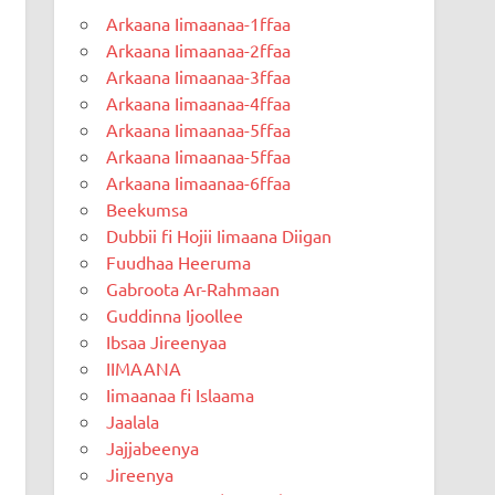
Arkaana Iimaanaa-1ffaa
Arkaana Iimaanaa-2ffaa
Arkaana Iimaanaa-3ffaa
Arkaana Iimaanaa-4ffaa
Arkaana Iimaanaa-5ffaa
Arkaana Iimaanaa-5ffaa
Arkaana Iimaanaa-6ffaa
Beekumsa
Dubbii fi Hojii Iimaana Diigan
Fuudhaa Heeruma
Gabroota Ar-Rahmaan
Guddinna Ijoollee
Ibsaa Jireenyaa
IIMAANA
Iimaanaa fi Islaama
Jaalala
Jajjabeenya
Jireenya