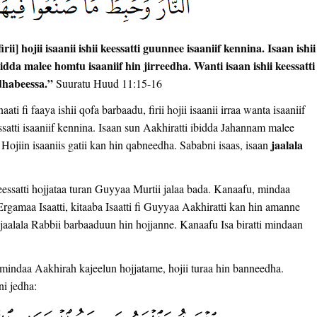
ii] hojii isaanii ishii keessatti guunnee isaaniif kennina. Isaan ishii
idda malee homtu isaaniif hin jirreedha. Wanti isaan ishii keessatti
dhabeessa.”
Suuratu Huud 11:15-16
i fi faaya ishii qofa barbaadu, firii hojii isaanii irraa wanta isaaniif
satti isaaniif kennina. Isaan sun Aakhiratti ibidda Jahannam malee
jaalala
. Hojiin isaaniis gatii kan hin qabneedha. Sababni isaas, isaan
essatti hojjataa turan Guyyaa Murtii jalaa bada. Kanaafu, mindaa
 Ergamaa Isaatti, kitaaba Isaatti fi Guyyaa Aakhiratti kan hin amanne
 jaalala Rabbii barbaaduun hin hojjanne. Kanaafu Isa biratti mindaan
i mindaa Aakhirah kajeelun hojjatame, hojii turaa hin banneedha.
i jedha: