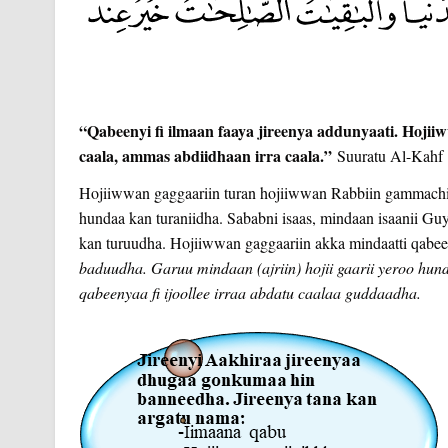
“Qabeenyi fi ilmaan faaya jireenya addunyaati. Hojiiw
caala, ammas abdiidhaan irra caala.”
Suuratu Al-Kahf 
Hojiiwwan gaggaariin turan hojiiwwan Rabbiin gammachiisa
hundaa kan turaniidha. Sababni isaas, mindaan isaanii Guy
kan turuudha. Hojiiwwan gaggaariin akka mindaatti qabeeny
baduudha. Garuu mindaan (ajriin) hojii gaarii yeroo hun
qabeenyaa fi ijoollee irraa abdatu caalaa guddaadha.