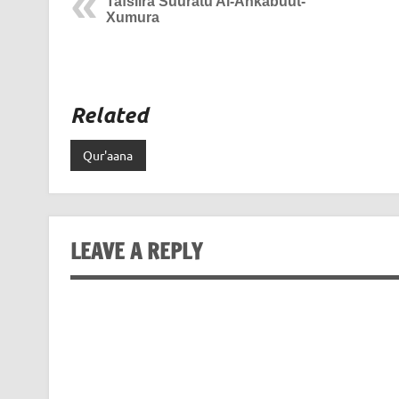
Tafsiira Suuratu Al-Ankabuut-
Xumura
Related
Qur'aana
LEAVE A REPLY