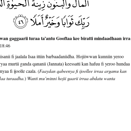
wan gaggaarii turaa ta’antu Gooftaa kee biratti mindaadhaan irra
18:46
nii fi jaalala Isaa ittiin barbaadaniidha. Hojiiwwan kunniin yeroo
yaa murtii ganda qananii (Jannata) keessatti kan hafuu fi yeroo hundaa
aa fi ijoolle caala. (
Faaydan qabeenya fi ijoollee irraa argamu kan
daa turaadha.
)
Wanti mu’minni hojii gaarii irraa abdatu wanta