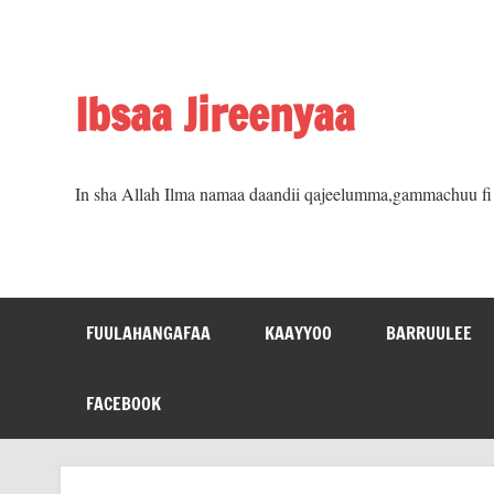
Skip
to
content
Ibsaa Jireenyaa
In sha Allah Ilma namaa daandii qajeelumma,gammachuu fi m
FUULAHANGAFAA
KAAYYOO
BARRUULEE
FACEBOOK