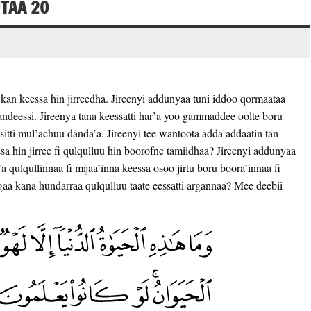
TAA 20
 kan keessa hin jirreedha. Jireenyi addunyaa tuni iddoo qormaataa
ndeessi. Jireenya tana keessatti har’a yoo gammaddee oolte boru
itti mul’achuu danda’a. Jireenyi tee wantoota adda addaatin tan
ssa hin jirree fi qulqulluu hin boorofne tamiidhaa? Jireenyi addunyaa
a qulqullinnaa fi mijaa’inna keessa osoo jirtu boru boora’innaa fi
gaa kana hundarraa qulqulluu taate eessatti argannaa? Mee deebii