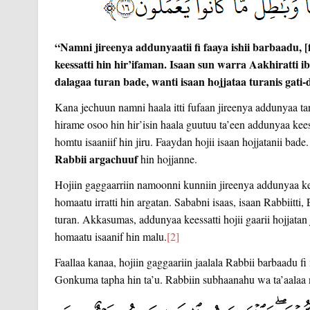
“Namni jireenya addunyaatii fi faaya ishii barbaadu, [fir
keessatti hin hir’ifaman. Isaan sun warra Aakhiratti ib
dalagaa turan bade, wanti isaan hojjataa turanis gati-
Kana jechuun namni haala itti fufaan jireenya addunyaa tanaat
hirame osoo hin hir’isin haala guutuu ta’een addunyaa kees
homtu isaaniif hin jiru. Faaydan hojii isaan hojjatanii bade
Rabbii argachuuf
hin hojjanne.
Hojiin gaggaarriin namoonni kunniin jireenya addunyaa ke
homaatu irratti hin argatan. Sababni isaas, isaan Rabbiitti,
turan. Akkasumas, addunyaa keessatti hojii gaarii hojjatan
homaatu isaanif hin malu.
[2]
Faallaa kanaa, hojiin gaggaariin jaalala Rabbii barbaadu f
Gonkuma tapha hin ta’u. Rabbiin subhaanahu wa ta’aalaa n