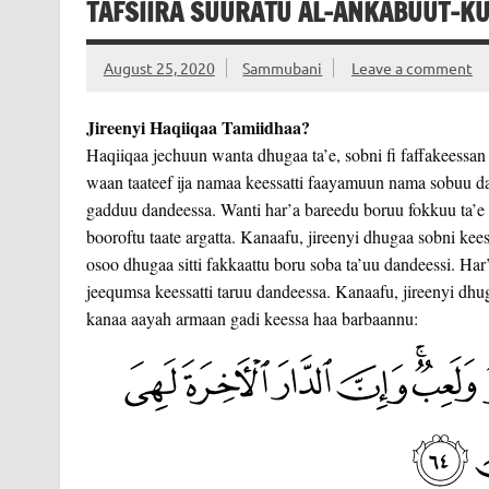
TAFSIIRA SUURATU AL-ANKABUUT-KU
August 25, 2020
Sammubani
Leave a comment
Jireenyi Haqiiqaa Tamiidhaa?
Haqiiqaa jechuun wanta dhugaa ta’e, sobni fi faffakeessan
waan taateef ija namaa keessatti faayamuun nama sobuu da
gadduu dandeessa. Wanti har’a bareedu boruu fokkuu ta’e s
booroftu taate argatta. Kanaafu, jireenyi dhugaa sobni kee
osoo dhugaa sitti fakkaattu boru soba ta’uu dandeessi. Har’
jeequmsa keessatti taruu dandeessa. Kanaafu, jireenyi dhu
kanaa aayah armaan gadi keessa haa barbaannu: