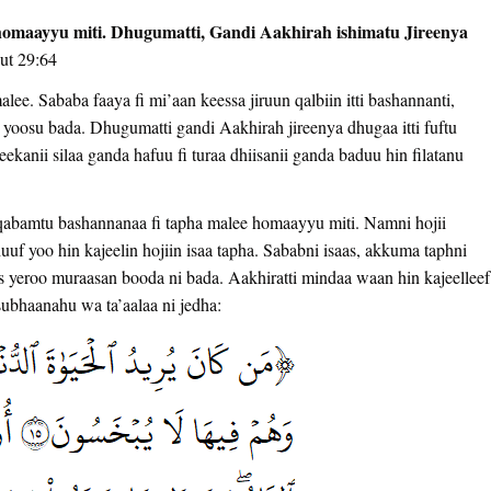
homaayyu miti. Dhugumatti, Gandi Aakhirah ishimatu Jireenya
ut 29:64
ee. Sababa faaya fi mi’aan keessa jiruun qalbiin itti bashannanti,
a yoosu bada. Dhugumatti gandi Aakhirah jireenya dhugaa itti fuftu
ekanii silaa ganda hafuu fi turaa dhiisanii ganda baduu hin filatanu
qabamtu bashannanaa fi tapha malee homaayyu miti. Namni hojii
huuf yoo hin kajeelin hojiin isaa tapha. Sababni isaas, akkuma taphni
s yeroo muraasan booda ni bada. Aakhiratti mindaa waan hin kajeelleef
 subhaanahu wa ta’aalaa ni jedha: