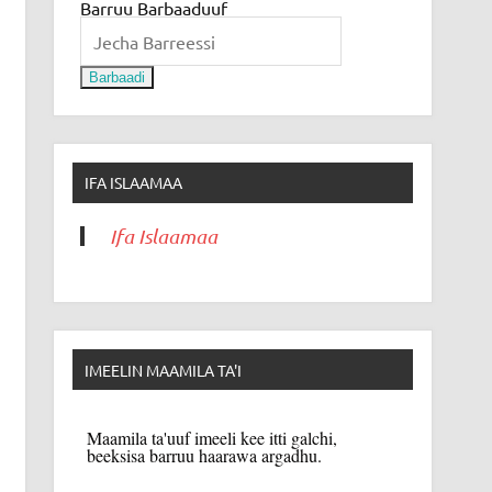
Barruu Barbaaduuf
Barbaadi
IFA ISLAAMAA
Ifa Islaamaa
IMEELIN MAAMILA TA'I
Maamila ta'uuf imeeli kee itti galchi,
beeksisa barruu haarawa argadhu.