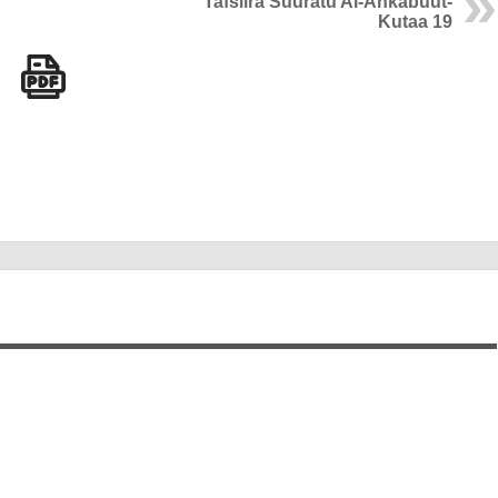
Tafsiira Suuratu Al-Ankabuut-
Kutaa 19