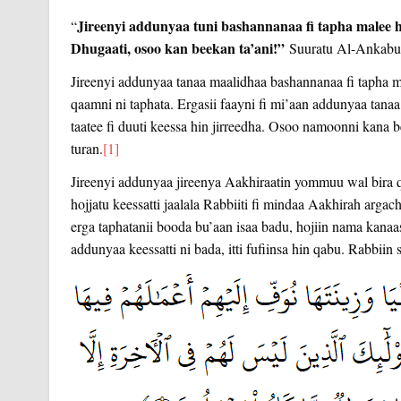
Jireenyi addunyaa tuni bashannanaa fi tapha malee 
“
Dhugaati, osoo kan beekan ta’ani!”
Suuratu Al-Ankabu
Jireenyi addunyaa tanaa maalidhaa bashannanaa fi tapha mal
qaamni ni taphata. Ergasii faayni fi mi’aan addunyaa tana
taatee fi duuti keessa hin jirreedha. Osoo namoonni kana be
turan.
[1]
Jireenyi addunyaa jireenya Aakhiraatin yommuu wal bira 
hojjatu keessatti jaalala Rabbiiti fi mindaa Aakhirah argac
erga taphatanii booda bu’aan isaa badu, hojiin nama kanaa
addunyaa keessatti ni bada, itti fufiinsa hin qabu. Rabbiin