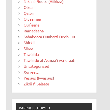
Nikaah Buusu (Hiikkaa)
Obsa
Qalbii
Qiyaamaa
Qur'aana
Ramadaana
Sababoota Duubatti Deebi'uu
Shirkii
Siiraa
Tawhiida
Tawhiidu al-Asmaa'i wa sifaati
Uncategorized
Xurree…
Yesuus (Iyyasuus)
Zikrii fi Salaata
BARRUULE DHIYOO