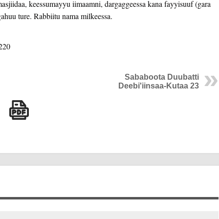
n masjiidaa, keessumayyu iimaamni, dargaggeessa kana fayyisuuf (gara
in gahuu ture. Rabbiitu nama milkeessa.
220
Sababoota Duubatti
Deebi'iinsaa-Kutaa 23