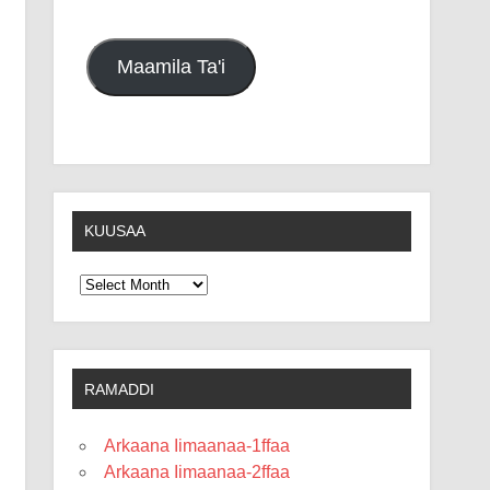
Maamila Ta'i
KUUSAA
Kuusaa
RAMADDI
Arkaana Iimaanaa-1ffaa
Arkaana Iimaanaa-2ffaa