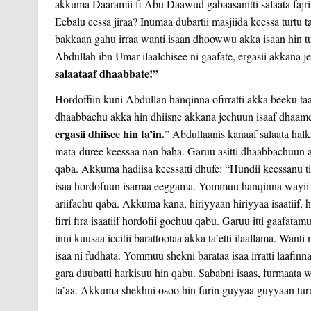
akkuma Daaramii fi Abu Daawud gabaasanitti salaata fajrii 
Eebalu eessa jiraa? Inumaa dubartii masjiida keessa turtu 
bakkaan gahu irraa wanti isaan dhoowwu akka isaan hin tu
Abdullah ibn Umar ilaalchisee ni gaafate, ergasii akkana je
salaataaf dhaabbate!”
Hordoffiin kuni Abdullan hanqinna ofirratti akka beeku t
dhaabbachu akka hin dhiisne akkana jechuun isaaf dhaam
ergasii dhiisee hin ta’in.
” Abdullaanis kanaaf salaata halk
mata-duree keessaa nan baha. Garuu asitti dhaabbachuun 
qaba. Akkuma hadiisa keessatti dhufe: “Hundii keessanu ti
isaa hordofuun isarraa eeggama. Yommuu hanqinna wayii i
ariifachu qaba. Akkuma kana, hiriyyaan hiriyyaa isaatiif, haati
firri fira isaatiif hordofii gochuu qabu. Garuu itti gaafat
inni kuusaa iccitii barattootaa akka ta’etti ilaallama. Want
isaa ni fudhata. Yommuu shekni barataa isaa irratti laafi
gara duubatti harkisuu hin qabu. Sababni isaas, furmaata w
ta’aa. Akkuma shekhni osoo hin furin guyyaa guyyaan turuu