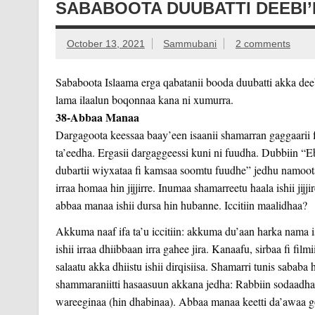
SABABOOTA DUUBATTI DEEBI’
October 13, 2021
Sammubani
2 comments
Sababoota Islaama erga qabatanii booda duubatti akka dee
lama ilaalun boqonnaa kana ni xumurra.
38-Abbaa Manaa
Dargagoota keessaa baay’een isaanii shamarran gaggaarii 
ta’eedha. Ergasii dargaggeessi kuni ni fuudha. Dubbiin “Eb
dubartii wiyxataa fi kamsaa soomtu fuudhe” jedhu namoota
irraa homaa hin jijjirre. Inumaa shamarreetu haala ishii jijj
abbaa manaa ishii dursa hin hubanne. Iccitiin maalidhaa?
Akkuma naaf ifa ta’u iccitiin: akkuma du’aan harka nama i
ishii irraa dhiibbaan irra gahee jira. Kanaafu, sirbaa fi film
salaatu akka dhiistu ishii dirqisiisa. Shamarri tunis sababa 
shammaraniitti hasaasuun akkana jedha: Rabbiin sodaadhaa, 
wareeginaa (hin dhabinaa). Abbaa manaa keetti da’awaa go