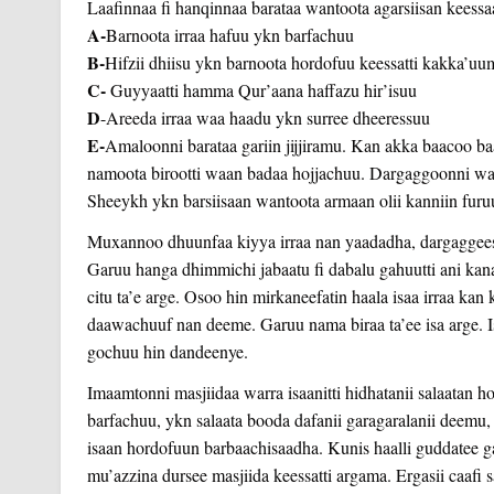
Laafinnaa fi hanqinnaa barataa wantoota agarsiisan keessa
A-
Barnoota irraa hafuu ykn barfachuu
B-
Hifzii dhiisu ykn barnoota hordofuu keessatti kakka’u
C-
Guyyaatti hamma Qur’aana haffazu hir’isuu
D
-Areeda irraa waa haadu ykn surree dheeressuu
E-
Amaloonni barataa gariin jijjiramu. Kan akka baacoo b
namoota birootti waan badaa hojjachuu. Dargaggoonni wan
Sheeykh ykn barsiisaan wantoota armaan olii kanniin furuu
Muxannoo dhuunfaa kiyya irraa nan yaadadha, dargaggeessa
Garuu hanga dhimmichi jabaatu fi dabalu gahuutti ani kan
citu ta’e arge. Osoo hin mirkaneefatin haala isaa irraa kan 
daawachuuf nan deeme. Garuu nama biraa ta’ee isa arge. I
gochuu hin dandeenye.
Imaamtonni masjiidaa warra isaanitti hidhatanii salaatan h
barfachuu, ykn salaata booda dafanii garagaralanii deemu, 
isaan hordofuun barbaachisaadha. Kunis haalli guddatee ga
mu’azzina dursee masjiida keessatti argama. Ergasii caafi saf