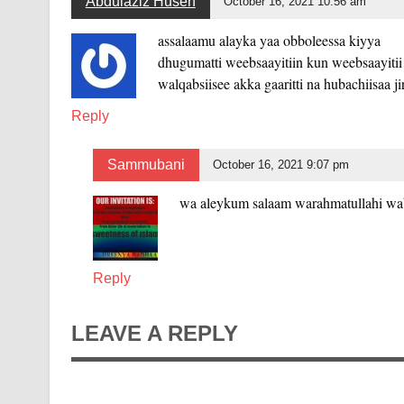
Abdulaziz Husen
October 16, 2021 10:56 am
assalaamu alayka yaa obboleessa kiyya
dhugumatti weebsaayitiin kun weebsaayitii 
walqabsiisee akka gaaritti na hubachiisaa jira
Reply
Sammubani
October 16, 2021 9:07 pm
wa aleykum salaam warahmatullahi wa
Reply
LEAVE A REPLY