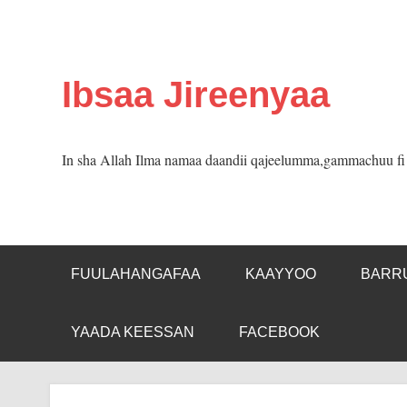
Skip
to
content
Ibsaa Jireenyaa
In sha Allah Ilma namaa daandii qajeelumma,gammachuu fi m
FUULAHANGAFAA
KAAYYOO
BARR
YAADA KEESSAN
FACEBOOK