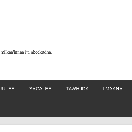
ilkaa'innaa itti akeekudha.
UULEE
SAGALEE
TAWHIIDA
IIMAANA