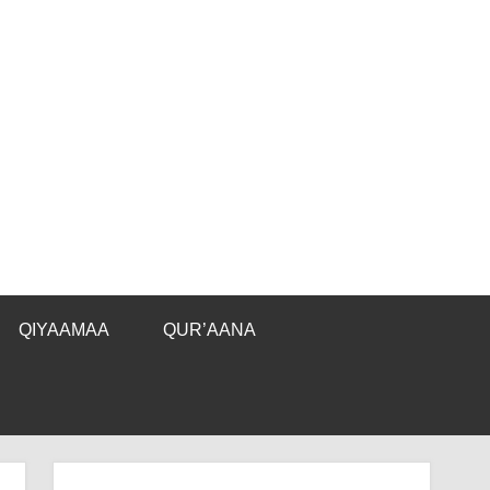
QIYAAMAA
QUR’AANA