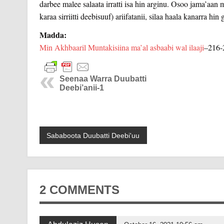
darbee malee salaata irratti isa hin arginu. Osoo jama’aa
karaa sirriitti deebisuuf) ariifatanii, silaa haala kanarra h
Madda:
Min Akhbaaril Muntakisiina ma’al asbaabi wal ilaaji
–216-
Seenaa Warra Duubatti
Deebi’anii-1
Sababoota Duubatti Deebi'uu
2 COMMENTS