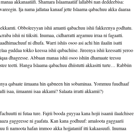
manaa akkanaatiifi. Shamara Islaamaatiif lallabbi nan deddeebisa:
wareegin. Ija nama jallataa kanaaf jette Islaama qabachuu akka daaraa
kkamti. Obboleeyyan ishii amanti qabachuu ishii fakkeenya godhatu.
aba ishii ni tiiksiti. Inumaa, cidharratti argamuu irraa ni fagaatti.
aadhimachuuf ni dhufa. Warri ishiis osoo asi achi hin ilaalin isatti
elaa guddaa tokko keessa ishii qubachiise. Jireenya ishii keessatti yeroo
iiqaa dhageesse. Abbaan manaa ishii osoo ishiin dhamaate teessu
stee teetti. Hanga Islaama qabachuu dhiistutti akkasitti turte… Rabbiin
enya qabaate iimaana hin qabneen hin sobaminaa. Yommuu fuudhaaf
li isaa, iimaanni isaa akkami? Salaata irratti akkamii?)
uutti ni futaa ture. Fajrii booda guyyaa kana hojii isaanii ilaalchisee
aaza gaggeesse ni gaafata. Kan kana godhuuf: amaloota gaggaarii
uu fi namoota hafan immoo akka hojjataniif itti kakaasuufi. Inumaa