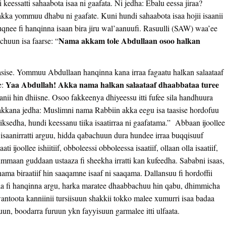
keessatti sahaabota isaa ni gaafata. Ni jedha: Ebalu eessa jiraa?
takka yommuu dhabu ni gaafate. Kuni hundi sahaabota isaa hojii isaanii
qnee fi hanqinna isaan bira jiru wal’aanuufi. Rasuulli (SAW) waa’ee
Nama akkam tole Abdullaan osoo halkan
chuun isa faarse: “
aasise. Yommuu Abdullaan hanqinna kana irraa fagaatu halkan salaataaf
Yaa Abdullah! Akka nama halkan salaataaf dhaabbataa turee
e:
anii hin dhiisne. Osoo fakkeenya dhiyeessu itti fufee sila handhuura
akkana jedha: Muslimni nama Rabbiin akka eegu isa taasise hordofuu
iksedha, hundi keessanu tiika isaatirraa ni gaafatama.” Abbaan ijoollee
saanirratti arguu, hidda qabachuun dura hundee irraa buqqisuuf
 ijoollee ishiitiif, obboleessi obboleessa isaatiif, ollaan olla isaatiif,
amummaan guddaan ustaaza fi sheekha irratti kan kufeedha. Sababni isaas,
i nama biraatiif hin saaqamne isaaf ni saaqama. Dallansuu fi hordoffii
nnaa fi hanqinna argu, harka maratee dhaabbachuu hin qabu, dhimmicha
antoota kanniinii tursiisuun shakkii tokko malee xumurri isaa badaa
n, boodarra furuun ykn fayyisuun garmalee itti ulfaata.