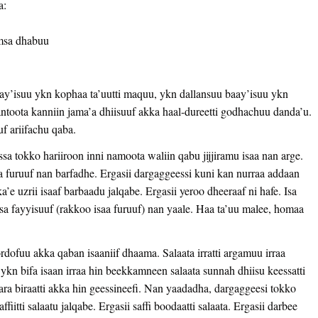
a:
umsa dhabuu
aay’isuu ykn kophaa ta’uutti maquu, ykn dallansuu baay’isuu ykn
toota kanniin jama’a dhiisuuf akka haal-dureetti godhachuu danda’u.
f ariifachu qaba.
 tokko hariiroon inni namoota waliin qabu jijjiramu isaa nan arge.
a furuuf nan barfadhe. Ergasii dargaggeessi kuni kan nurraa addaan
ka’e uzrii isaaf barbaadu jalqabe. Ergasii yeroo dheeraaf ni hafe. Isa
sa fayyisuuf (rakkoo isaa furuuf) nan yaale. Haa ta’uu malee, homaa
ordofuu akka qaban isaaniif dhaama. Salaata irratti argamuu irraa
ykn bifa isaan irraa hin beekkamneen salaata sunnah dhiisu keessatti
ra biraatti akka hin geessineefi. Nan yaadadha, dargaggeesi tokko
fiitti salaatu jalqabe. Ergasii saffi boodaatti salaata. Ergasii darbee