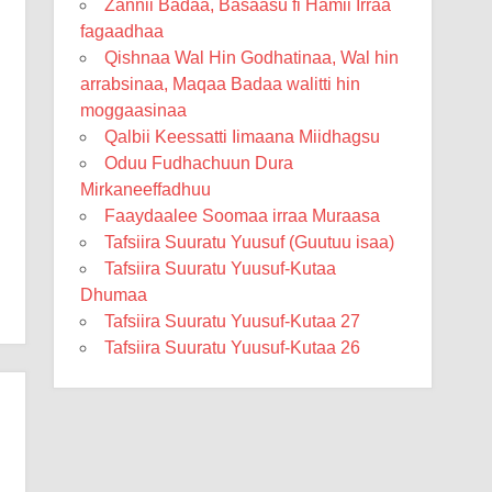
Zannii Badaa, Basaasu fi Hamii Irraa
fagaadhaa
Qishnaa Wal Hin Godhatinaa, Wal hin
arrabsinaa, Maqaa Badaa walitti hin
moggaasinaa
Qalbii Keessatti Iimaana Miidhagsu
Oduu Fudhachuun Dura
Mirkaneeffadhuu
Faaydaalee Soomaa irraa Muraasa
Tafsiira Suuratu Yuusuf (Guutuu isaa)
Tafsiira Suuratu Yuusuf-Kutaa
Dhumaa
Tafsiira Suuratu Yuusuf-Kutaa 27
Tafsiira Suuratu Yuusuf-Kutaa 26