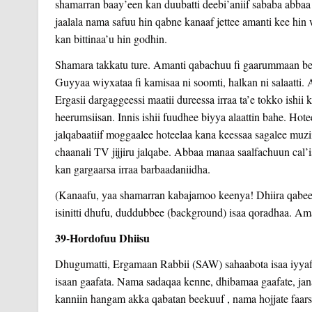
shamarran baay’een kan duubatti deebi’aniif sababa abbaa 
jaalala nama safuu hin qabne kanaaf jettee amanti kee hin 
kan bittinaa’u hin godhin.
Shamara takkatu ture. Amanti qabachuu fi gaarummaan bee
Guyyaa wiyxataa fi kamisaa ni soomti, halkan ni salaatti. Arr
Ergasii dargaggeessi maatii dureessa irraa ta’e tokko ishii k
heerumsiisan. Innis ishii fuudhee biyya alaattin bahe. Hote
jalqabaatiif moggaalee hoteelaa kana keessaa sagalee muz
chaanali TV jijjiru jalqabe. Abbaa manaa saalfachuun cal’i
kan gargaarsa irraa barbaadaniidha.
(Kanaafu, yaa shamarran kabajamoo keenya! Dhiira qabe
isinitti dhufu, duddubbee (background) isaa qoradhaa. Amal
39-Hordofuu Dhiisu
Dhugumatti, Ergamaan Rabbii (SAW) sahaabota isaa iyyaffach
isaan gaafata. Nama sadaqaa kenne, dhibamaa gaafate, jan
kanniin hangam akka qabatan beekuuf , nama hojjate faars