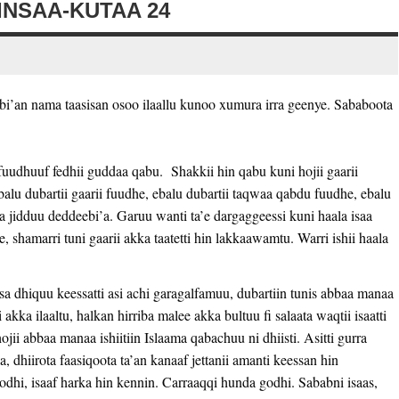
INSAA-KUTAA 24
bi’an nama taasisan osoo ilaallu kunoo xumura irra geenye. Sababoota
fuudhuuf fedhii guddaa qabu. Shakkii hin qabu kuni hojii gaarii
alu dubartii gaarii fuudhe, ebalu dubartii taqwaa qabdu fuudhe, ebalu
 jidduu deddeebi’a. Garuu wanti ta’e dargaggeessi kuni haala isaa
ire, shamarri tuni gaarii akka taatetti hin lakkaawamtu. Warri ishii haala
sa dhiquu keessatti asi achi garagalfamuu, dubartiin tunis abbaa manaa
ii akka ilaaltu, halkan hirriba malee akka bultuu fi salaata waqtii isaatti
hojii abbaa manaa ishiitiin Islaama qabachuu ni dhiisti. Asitti gurra
dhiirota faasiqoota ta’an kanaaf jettanii amanti keessan hin
dhi, isaaf harka hin kennin. Carraaqqi hunda godhi. Sababni isaas,