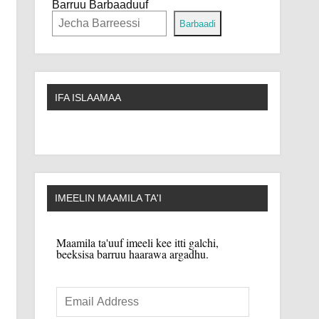
Barruu Barbaaduuf
Barbaadi
IFA ISLAAMAA
IMEELIN MAAMILA TA'I
Maamila ta'uuf imeeli kee itti galchi,
beeksisa barruu haarawa argadhu.
Email
Address