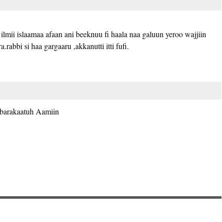
ilmii islaamaa afaan ani beeknuu fi haala naa galuun yeroo wajjiin
.rabbi si haa gargaaru ,akkanutti itti fufi.
barakaatuh Aamiin