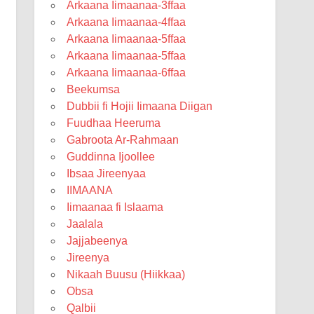
Arkaana Iimaanaa-3ffaa
Arkaana Iimaanaa-4ffaa
Arkaana Iimaanaa-5ffaa
Arkaana Iimaanaa-5ffaa
Arkaana Iimaanaa-6ffaa
Beekumsa
Dubbii fi Hojii Iimaana Diigan
Fuudhaa Heeruma
Gabroota Ar-Rahmaan
Guddinna Ijoollee
Ibsaa Jireenyaa
IIMAANA
Iimaanaa fi Islaama
Jaalala
Jajjabeenya
Jireenya
Nikaah Buusu (Hiikkaa)
Obsa
Qalbii