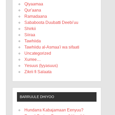
Qiyaamaa
Qur'aana
Ramadaana
Sababoota Duubatti Deebi'uu
Shirkii
Siiraa
Tawhiida
Tawhiidu al-Asmaa'i wa sifaati
Uncategorized
Xurree…
Yesuus (Iyyasuus)
Zikrii fi Salaata
BARRUULE DHIYOO
Hundarra Kabajamaan Eenyuu?