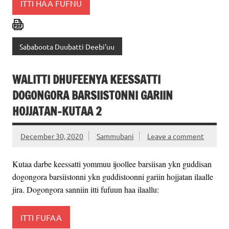
ITTI HAA FUFNU
Sababoota Duubatti Deebi'uu
WALITTI DHUFEENYA KEESSATTI
DOGONGORA BARSIISTONNI GARIIN
HOJJATAN-KUTAA 2
December 30, 2020
Sammubani
Leave a comment
Kutaa darbe keessatti yommuu ijoollee barsiisan ykn guddisan
dogongora barsiistonni ykn guddistoonni gariin hojjatan ilaalle
jira. Dogongora sanniin itti fufuun haa ilaallu:
ITTI FUFAA