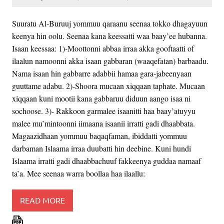
Suuratu Al-Buruuj yommuu qaraanu seenaa tokko dhagayuun
keenya hin oolu. Seenaa kana keessatti waa baay’ee hubanna.
Isaan keessaa: 1)-Moottonni abbaa irraa akka gooftaatti of
ilaalun namoonni akka isaan gabbaran (waaqefatan) barbaadu.
Nama isaan hin gabbarre adabbii hamaa gara-jabeenyaan
guuttame adabu. 2)-Shoora mucaan xiqqaan taphate. Mucaan
xiqqaan kuni mootii kana gabbaruu diduun aango isaa ni
sochoose. 3)- Rakkoon garmalee isaanitti haa baay’atuyyu
malee mu’mintoonni iimaana isaanii irratti gadi dhaabbata.
Magaazidhaan yommuu baqaqfaman, ibiddatti yommuu
darbaman Islaama irraa duubatti hin deebine. Kuni hundi
Islaama irratti gadi dhaabbachuuf fakkeenya guddaa namaaf
ta’a. Mee seenaa warra boollaa haa ilaallu:
READ MORE