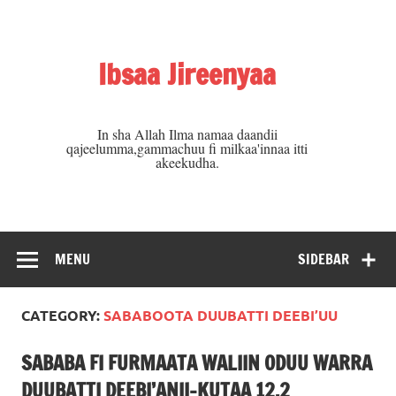
Skip
to
content
Ibsaa Jireenyaa
In sha Allah Ilma namaa daandii
qajeelumma,gammachuu fi milkaa'innaa itti
akeekudha.
MENU
SIDEBAR
CATEGORY:
SABABOOTA DUUBATTI DEEBI’UU
SABABA FI FURMAATA WALIIN ODUU WARRA
DUUBATTI DEEBI’ANII-KUTAA 12.2