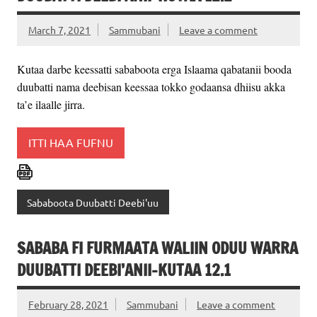
March 7, 2021
Sammubani
Leave a comment
Kutaa darbe keessatti sababoota erga Islaama qabatanii booda
duubatti nama deebisan keessaa tokko godaansa dhiisu akka
ta’e ilaalle jirra.
ITTI HAA FUFNU
Sababoota Duubatti Deebi'uu
SABABA FI FURMAATA WALIIN ODUU WARRA
DUUBATTI DEEBI’ANII-KUTAA 12.1
February 28, 2021
Sammubani
Leave a comment