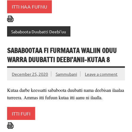
ITTI HAA FUFNU
Sababoota Duubatti Deebi'uu
SABABOOTAA FI FURMAATA WALIIN ODUU
WARRA DUUBATTI DEEBI’ANII-KUTAA 8
December 25, 2020
Sammubani
Leave a comment
Kutaa darbe keessatti sababoota duubatti nama deebisan ilaalaa
turreera. Ammas itti fufuun kutaa itti aanu ni ilaalla.
ITTI FUFI