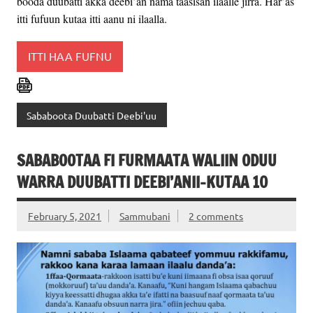
booda duubatti akka deebi’an nama taasisan ilaalle jirra. Har’as
itti fufuun kutaa itti aanu ni ilaalla.
ITTI HAA FUFNU
Sababoota Duubatti Deebi'uu
SABABOOTAA FI FURMAATA WALIIN ODUU
WARRA DUUBATTI DEEBI’ANII-KUTAA 10
February 5, 2021
Sammubani
2 comments