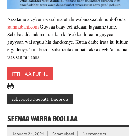
Assalamu aleykum warahmatullahi wabarakaatuh hordoftoota
sammubani.com
Guyyaa baay’eef addaan fagaanne turre.
Sababa adda addaa irraa kan ka’e akka duraanii guyyaa
guyyaan wal arguu hin dandeenye. Kutaa darbe irraa itti fufuun
erga fooyya’anii booda sababoota duubatti akka deebi’an nama
taasisan ni ilaalla:
ITTI HAA FUFNU
Sababoota Duubatti Deebi'uu
SEENAA WARRA BOOLLAA
January 24, 2021
Sammubani
6 comments