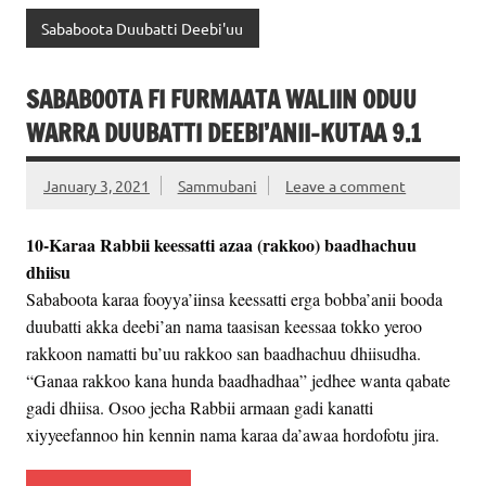
Sababoota Duubatti Deebi'uu
SABABOOTA FI FURMAATA WALIIN ODUU
WARRA DUUBATTI DEEBI’ANII-KUTAA 9.1
January 3, 2021
Sammubani
Leave a comment
10-Karaa Rabbii keessatti azaa (rakkoo) baadhachuu
dhiisu
Sababoota karaa fooyya’iinsa keessatti erga bobba’anii booda
duubatti akka deebi’an nama taasisan keessaa tokko yeroo
rakkoon namatti bu’uu rakkoo san baadhachuu dhiisudha.
“Ganaa rakkoo kana hunda baadhadhaa” jedhee wanta qabate
gadi dhiisa. Osoo jecha Rabbii armaan gadi kanatti
xiyyeefannoo hin kennin nama karaa da’awaa hordofotu jira.