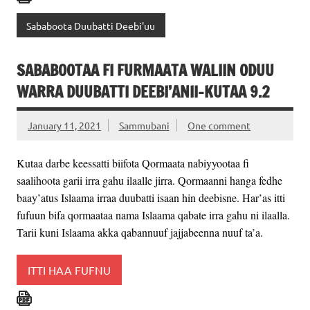
Sababoota Duubatti Deebi'uu
SABABOOTAA FI FURMAATA WALIIN ODUU
WARRA DUUBATTI DEEBI’ANII-KUTAA 9.2
January 11, 2021
Sammubani
One comment
Kutaa darbe keessatti biifota Qormaata nabiyyootaa fi
saalihoota garii irra gahu ilaalle jirra. Qormaanni hanga fedhe
baay’atus Islaama irraa duubatti isaan hin deebisne. Har’as itti
fufuun bifa qormaataa nama Islaama qabate irra gahu ni ilaalla.
Tarii kuni Islaama akka qabannuuf jajjabeenna nuuf ta’a.
ITTI HAA FUFNU