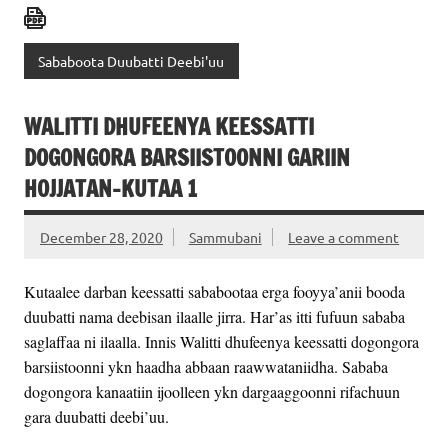
Sababoota Duubatti Deebi'uu
WALITTI DHUFEENYA KEESSATTI
DOGONGORA BARSIISTOONNI GARIIN
HOJJATAN-KUTAA 1
December 28, 2020
Sammubani
Leave a comment
Kutaalee darban keessatti sababootaa erga fooyya’anii booda
duubatti nama deebisan ilaalle jirra. Har’as itti fufuun sababa
saglaffaa ni ilaalla. Innis Walitti dhufeenya keessatti dogongora
barsiistoonni ykn haadha abbaan raawwataniidha. Sababa
dogongora kanaatiin ijoolleen ykn dargaaggoonni rifachuun
gara duubatti deebi’uu.