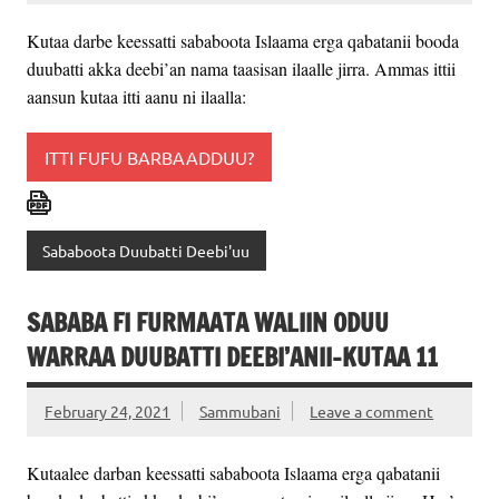
Kutaa darbe keessatti sababoota Islaama erga qabatanii booda
duubatti akka deebi’an nama taasisan ilaalle jirra. Ammas ittii
aansun kutaa itti aanu ni ilaalla:
ITTI FUFU BARBAADDUU?
Sababoota Duubatti Deebi'uu
SABABA FI FURMAATA WALIIN ODUU
WARRAA DUUBATTI DEEBI’ANII-KUTAA 11
February 24, 2021
Sammubani
Leave a comment
Kutaalee darban keessatti sababoota Islaama erga qabatanii