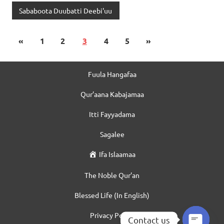
Sababoota Duubatti Deebi'uu
«
1
2
3
4
5
»
Fuula Hangafaa
Qur’aana Kabajamaa
Itti Fayyadama
Sagalee
Ifa Islaamaa
The Noble Qur’an
Blessed Life (In English)
Privacy Policy
Contact us